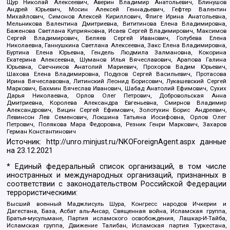
Щур Николай Алексеевич, Аверин Владимир Анатольевич, Блинушов
Андрей Юрьевич, Мосин Алексей Геннадьевич, Гефтер Валентин
Михайлович, Симонов Алексей Кириллович, Флиге Ирина Анатольевна,
Мельникова Валентина Дмитриевна, Вититинова Елена Владимировна,
Баженова Светлана Куприяновна, Исаев Сергей Владимирович, Максимов
Сергей Владимирович, Беляев Сергей Иванович, Голубева Елена
Николаевна, Ганнушкина Светлана Алексеевна, Закс Елена Владимировна,
Буртина Елена Юрьевна, Гендель Людмила Залмановна, Кокорина
Екатерина Алексеевна, Шуманов Илья Вячеславович, Арапова Галина
Юрьевна, Свечников Анатолий Мариевич, Прохоров Вадим Юрьевич,
Шахова Елена Владимировна, Подузов Сергей Васильевич, Протасова
Ирина Вячеславовна, Литинский Леонид Борисович, Лукашевский Сергей
Маркович, Бахмин Вячеслав Иванович, Шабад Анатолий Ефимович, Сухих
Дарья Николаевна, Орлов Олег Петрович, Добровольская Анна
Дмитриевна, Королева Александра Евгеньевна, Смирнов Владимир
Александрович, Вицин Сергей Ефимович, Золотухин Борис Андреевич,
Левинсон Лев Семенович, Локшина Татьяна Иосифовна, Орлов Олег
Петрович, Полякова Мара Федоровна, Резник Генри Маркович, Захаров
Герман Константинович
Источник:
http://unro.minjust.ru/NKOForeignAgent.aspx
данные
на
23.12.2021
* Единый федеральный список организаций, в том числе
иностранных и международных организаций, признанных в
соответствии с законодательством Российской Федерации
террористическими:
Высший военный Маджлисуль Шура, Конгресс народов Ичкерии и
Дагестана, База, Асбат аль-Ансар, Священная война, Исламская группа,
Братья-мусульмане, Партия исламского освобождения, Лашкар-И-Тайба,
Исламская группа, Движение Талибан, Исламская партия Туркестана,