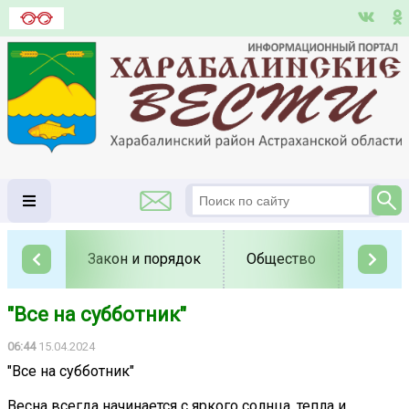
Закон и порядок
Общество
Полит
"Все на субботник"
06:44
15.04.2024
"Все на субботник"
Весна всегда начинается с яркого солнца, тепла и