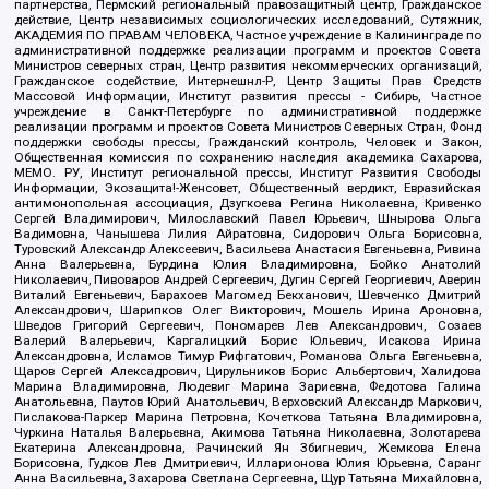
партнерства, Пермский региональный правозащитный центр, Гражданское
действие, Центр независимых социологических исследований, Сутяжник,
АКАДЕМИЯ ПО ПРАВАМ ЧЕЛОВЕКА, Частное учреждение в Калининграде по
административной поддержке реализации программ и проектов Совета
Министров северных стран, Центр развития некоммерческих организаций,
Гражданское содействие, Интернешнл-Р, Центр Защиты Прав Средств
Массовой Информации, Институт развития прессы - Сибирь, Частное
учреждение в Санкт-Петербурге по административной поддержке
реализации программ и проектов Совета Министров Северных Стран, Фонд
поддержки свободы прессы, Гражданский контроль, Человек и Закон,
Общественная комиссия по сохранению наследия академика Сахарова,
МЕМО. РУ, Институт региональной прессы, Институт Развития Свободы
Информации, Экозащита!-Женсовет, Общественный вердикт, Евразийская
антимонопольная ассоциация, Дзугкоева Регина Николаевна, Кривенко
Сергей Владимирович, Милославский Павел Юрьевич, Шнырова Ольга
Вадимовна, Чанышева Лилия Айратовна, Сидорович Ольга Борисовна,
Туровский Александр Алексеевич, Васильева Анастасия Евгеньевна, Ривина
Анна Валерьевна, Бурдина Юлия Владимировна, Бойко Анатолий
Николаевич, Пивоваров Андрей Сергеевич, Дугин Сергей Георгиевич, Аверин
Виталий Евгеньевич, Барахоев Магомед Бекханович, Шевченко Дмитрий
Александрович, Шарипков Олег Викторович, Мошель Ирина Ароновна,
Шведов Григорий Сергеевич, Пономарев Лев Александрович, Созаев
Валерий Валерьевич, Каргалицкий Борис Юльевич, Исакова Ирина
Александровна, Исламов Тимур Рифгатович, Романова Ольга Евгеньевна,
Щаров Сергей Алексадрович, Цирульников Борис Альбертович, Халидова
Марина Владимировна, Людевиг Марина Зариевна, Федотова Галина
Анатольевна, Паутов Юрий Анатольевич, Верховский Александр Маркович,
Пислакова-Паркер Марина Петровна, Кочеткова Татьяна Владимировна,
Чуркина Наталья Валерьевна, Акимова Татьяна Николаевна, Золотарева
Екатерина Александровна, Рачинский Ян Збигневич, Жемкова Елена
Борисовна, Гудков Лев Дмитриевич, Илларионова Юлия Юрьевна, Саранг
Анна Васильевна, Захарова Светлана Сергеевна, Щур Татьяна Михайловна,