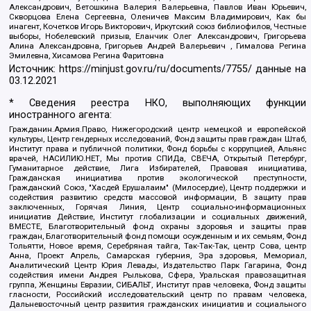
Александрович, Ветошкина Валерия Валерьевна, Павлов Иван Юрьевич,
Скворцова Елена Сергеевна, Оленичев Максим Владимирович, Как бы
инагент, Кочетков Игорь Викторович, Иркутский союз библиофилов, Честные
выборы, Нобелевский призыв, Еланчик Олег Александрович, Григорьева
Алина Александровна, Григорьев Андрей Валерьевич , Гималова Регина
Эмилевна, Хисамова Регина Фаритовна
Источник:
https://minjust.gov.ru/ru/documents/7755/
данные на
03.12.2021
* Сведения реестра НКО, выполняющих функции
иностранного агента:
Гражданин.Армия.Право, Нижегородский центр немецкой и европейской
культуры, Центр гендерных исследований, Фонд защиты прав граждан Штаб,
Институт права и публичной политики, Фонд борьбы с коррупцией, Альянс
врачей, НАСИЛИЮ.НЕТ, Мы против СПИДа, СВЕЧА, Открытый Петербург,
Гуманитарное действие, Лига Избирателей, Правовая инициатива,
Гражданская инициатива против экологической преступности,
Гражданский Союз, "Хасдей Ерушалаим" (Милосердие), Центр поддержки и
содействия развитию средств массовой информации, В защиту прав
заключенных, Горячая Линия, Центр социально-информационных
инициатив Действие, Институт глобализации и социальных движений,
ВМЕСТЕ, Благотворительный фонд охраны здоровья и защиты прав
граждан, Благотворительный фонд помощи осужденным и их семьям, Фонд
Тольятти, Новое время, Серебряная тайга, Так-Так-Так, центр Сова, центр
Анна, Проект Апрель, Самарская губерния, Эра здоровья, Мемориал,
Аналитический Центр Юрия Левады, Издательство Парк Гагарина, Фонд
содействия имени Андрея Рылькова, Сфера, Уральская правозащитная
группа, Женщины Евразии, СИБАЛЬТ, Институт прав человека, Фонд защиты
гласности, Российский исследовательский центр по правам человека,
Дальневосточный центр развития гражданских инициатив и социального