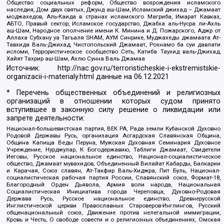
Общество социальных реформ, Общество возрождения исламского
наследия, Дом двух святых, Джунд аш-Шам, Исламский джихад – Джамаат
моджахедов, Аль-Каида в странах исламского Магриба, Имарат Кавказ,
АБТО, Правый сектор, Исламское государство, Джабха аль-Нусра ли-Ахль
аш-Шам, Народное ополчение имени К. Минина и Д. Пожарского, Аджр от
Аллаха Субхану уа Тагьаля SHAM, АУМ Синрике, Муджахеды джамаата Ат-
Тавхида Валь-Джихад, Чистопольский Джамаат, Рохнамо ба суи давлати
исломи, Террористическое сообщество Сеть, Катиба Таухид валь-Джихад,
Хайят Тахрир аш-Шам, Ахлю Сунна Валь Джамаа
Источник:
http://nac.gov.ru/terroristicheskie-i-ekstremistskie-
organizacii-i-materialy.html
данные на
06.12.2021
* Перечень общественных объединений и религиозных
организаций в отношении которых судом принято
вступившее в законную силу решение о ликвидации или
запрете деятельности:
Национал-большевистская партия, ВЕК РА, Рада земли Кубанской Духовно
Родовой Державы Русь, организация Асгардская Славянская Община,
Община Капища Веды Перуна, Мужская Духовная Семинария Духовное
Учреждение, Нурджулар, К Богодержавию, Таблиги Джамаат, Свидетели
Иеговы, Русское национальное единство, Национал-социалистическое
общество, Джамаат мувахидов, Объединенный Вилайат Кабарды, Балкарии
и Карачая, Союз славян, Ат-Такфир Валь-Хиджра, Пит Буль, Национал-
социалистическая рабочая партия России, Славянский союз, Формат-18,
Благородный Орден Дьявола, Армия воли народа, Национальная
Социалистическая Инициатива города Череповца, Духовно-Родовая
Держава Русь, Русское национальное единство, Древнерусской
Инглистической церкви Православных Староверов-Инглингов, Русский
общенациональный союз, Движение против нелегальной иммиграции,
Кровь и Честь, О свободе совести и о религиозных объединениях, Омская