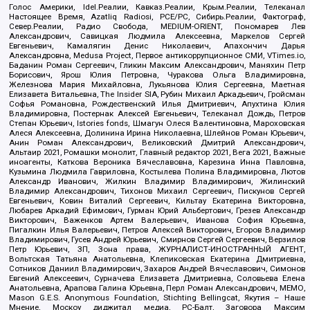
Голос Америки, Idel.Реалии, Кавказ.Реалии, Крым.Реалии, Телеканал
Настоящее Время, Azatliq Radiosi, PCE/PC, Сибирь.Реалии, Фактограф,
Север.Реалии, Радио Свобода, MEDIUM-ORIENT, Пономарев Лев
Александрович, Савицкая Людмила Алексеевна, Маркелов Сергей
Евгеньевич, Камалягин Денис Николаевич, Апахончич Дарья
Александровна, Medusa Project, Первое антикоррупционное СМИ, VTimes.io,
Баданин Роман Сергеевич, Гликин Максим Александрович, Маняхин Петр
Борисович, Ярош Юлия Петровна, Чуракова Ольга Владимировна,
Железнова Мария Михайловна, Лукьянова Юлия Сергеевна, Маетная
Елизавета Витальевна, The Insider SIA, Рубин Михаил Аркадьевич, Гройсман
Софья Романовна, Рождественский Илья Дмитриевич, Апухтина Юлия
Владимировна, Постернак Алексей Евгеньевич, Телеканал Дождь, Петров
Степан Юрьевич, Istories fonds, Шмагун Олеся Валентиновна, Мароховская
Алеся Алексеевна, Долинина Ирина Николаевна, Шлейнов Роман Юрьевич,
Анин Роман Александрович, Великовский Дмитрий Александрович,
Альтаир 2021, Ромашки монолит, Главный редактор 2021, Вега 2021, Важные
иноагенты, Каткова Вероника Вячеславовна, Карезина Инна Павловна,
Кузьмина Людмила Гавриловна, Костылева Полина Владимировна, Лютов
Александр Иванович, Жилкин Владимир Владимирович, Жилинский
Владимир Александрович, Тихонов Михаил Сергеевич, Пискунов Сергей
Евгеньевич, Ковин Виталий Сергеевич, Кильтау Екатерина Викторовна,
Любарев Аркадий Ефимович, Гурман Юрий Альбертович, Грезев Александр
Викторович, Важенков Артем Валерьевич, Иванова София Юрьевна,
Пигалкин Илья Валерьевич, Петров Алексей Викторович, Егоров Владимир
Владимирович, Гусев Андрей Юрьевич, Смирнов Сергей Сергеевич, Верзилов
Петр Юрьевич, ЗП, Зона права, ЖУРНАЛИСТ-ИНОСТРАННЫЙ АГЕНТ,
Вольтская Татьяна Анатольевна, Клепиковская Екатерина Дмитриевна,
Сотников Даниил Владимирович, Захаров Андрей Вячеславович, Симонов
Евгений Алексеевич, Сурначева Елизавета Дмитриевна, Соловьева Елена
Анатольевна, Арапова Галина Юрьевна, Перл Роман Александрович, МЕМО,
Mason G.E.S. Anonymous Foundation, Stichting Bellingcat, Якутия – Наше
Мнение, Москоу диджитал медиа, РС-Балт, Заговора Максим