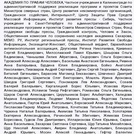
АКАДЕМИЯ ПО ПРАВАМ ЧЕЛОВЕКА, Частное учреждение в Калининграде по
административной поддержке реализации программ и проектов Совета
Министров северных стран, Центр развития некоммерческих организаций,
Гражданское содействие, Интернешнл-Р, Центр Защиты Прав Средств
Массовой Информации, Институт развития прессы - Сибирь, Частное
учреждение в Санкт-Петербурге по административной поддержке
реализации программ и проектов Совета Министров Северных Стран, Фонд
поддержки свободы прессы, Гражданский контроль, Человек и Закон,
Общественная комиссия по сохранению наследия академика Сахарова,
МЕМО. РУ, Институт региональной прессы, Институт Развития Свободы
Информации, Экозащита!-Женсовет, Общественный вердикт, Евразийская
антимонопольная ассоциация, Дзугкоева Регина Николаевна, Кривенко
Сергей Владимирович, Милославский Павел Юрьевич, Шнырова Ольга
Вадимовна, Чанышева Лилия Айратовна, Сидорович Ольга Борисовна,
Туровский Александр Алексеевич, Васильева Анастасия Евгеньевна, Ривина
Анна Валерьевна, Бурдина Юлия Владимировна, Бойко Анатолий
Николаевич, Пивоваров Андрей Сергеевич, Дугин Сергей Георгиевич, Аверин
Виталий Евгеньевич, Барахоев Магомед Бекханович, Шевченко Дмитрий
Александрович, Шарипков Олег Викторович, Мошель Ирина Ароновна,
Шведов Григорий Сергеевич, Пономарев Лев Александрович, Созаев
Валерий Валерьевич, Каргалицкий Борис Юльевич, Исакова Ирина
Александровна, Исламов Тимур Рифгатович, Романова Ольга Евгеньевна,
Щаров Сергей Алексадрович, Цирульников Борис Альбертович, Халидова
Марина Владимировна, Людевиг Марина Зариевна, Федотова Галина
Анатольевна, Паутов Юрий Анатольевич, Верховский Александр Маркович,
Пислакова-Паркер Марина Петровна, Кочеткова Татьяна Владимировна,
Чуркина Наталья Валерьевна, Акимова Татьяна Николаевна, Золотарева
Екатерина Александровна, Рачинский Ян Збигневич, Жемкова Елена
Борисовна, Гудков Лев Дмитриевич, Илларионова Юлия Юрьевна, Саранг
Анна Васильевна, Захарова Светлана Сергеевна, Щур Татьяна Михайловна,
Щур Николай Алексеевич, Аверин Владимир Анатольевич, Блинушов
Андрей Юрьевич, Мосин Алексей Геннадьевич, Гефтер Валентин