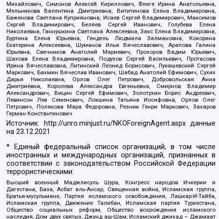
Михайлович, Симонов Алексей Кириллович, Флиге Ирина Анатольевна,
Мельникова Валентина Дмитриевна, Вититинова Елена Владимировна,
Баженова Светлана Куприяновна, Исаев Сергей Владимирович, Максимов
Сергей Владимирович, Беляев Сергей Иванович, Голубева Елена
Николаевна, Ганнушкина Светлана Алексеевна, Закс Елена Владимировна,
Буртина Елена Юрьевна, Гендель Людмила Залмановна, Кокорина
Екатерина Алексеевна, Шуманов Илья Вячеславович, Арапова Галина
Юрьевна, Свечников Анатолий Мариевич, Прохоров Вадим Юрьевич,
Шахова Елена Владимировна, Подузов Сергей Васильевич, Протасова
Ирина Вячеславовна, Литинский Леонид Борисович, Лукашевский Сергей
Маркович, Бахмин Вячеслав Иванович, Шабад Анатолий Ефимович, Сухих
Дарья Николаевна, Орлов Олег Петрович, Добровольская Анна
Дмитриевна, Королева Александра Евгеньевна, Смирнов Владимир
Александрович, Вицин Сергей Ефимович, Золотухин Борис Андреевич,
Левинсон Лев Семенович, Локшина Татьяна Иосифовна, Орлов Олег
Петрович, Полякова Мара Федоровна, Резник Генри Маркович, Захаров
Герман Константинович
Источник:
http://unro.minjust.ru/NKOForeignAgent.aspx
данные
на
23.12.2021
* Единый федеральный список организаций, в том числе
иностранных и международных организаций, признанных в
соответствии с законодательством Российской Федерации
террористическими:
Высший военный Маджлисуль Шура, Конгресс народов Ичкерии и
Дагестана, База, Асбат аль-Ансар, Священная война, Исламская группа,
Братья-мусульмане, Партия исламского освобождения, Лашкар-И-Тайба,
Исламская группа, Движение Талибан, Исламская партия Туркестана,
Общество социальных реформ, Общество возрождения исламского
наследия, Дом двух святых, Джунд аш-Шам, Исламский джихад – Джамаат