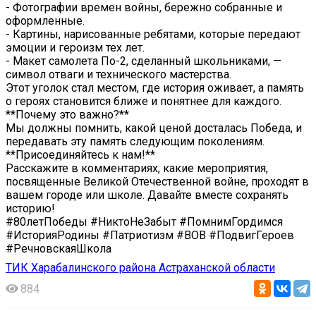
- Фотографии времен войны, бережно собранные и
оформленные.
- Картины, нарисованные ребятами, которые передают
эмоции и героизм тех лет.
- Макет самолета По-2, сделанный школьниками, —
символ отваги и технического мастерства.
Этот уголок стал местом, где история оживает, а память
о героях становится ближе и понятнее для каждого.
**Почему это важно?**
Мы должны помнить, какой ценой досталась Победа, и
передавать эту память следующим поколениям.
**Присоединяйтесь к нам!**
Расскажите в комментариях, какие мероприятия,
посвященные Великой Отечественной войне, проходят в
вашем городе или школе. Давайте вместе сохранять
историю!
#80летПобеды #НиктоНеЗабыт #ПомнимГордимся
#ИсторияРодины #Патриотизм #ВОВ #ПодвигГероев
#РечновскаяШкола
ТИК Харабалинского района Астраханской области
884