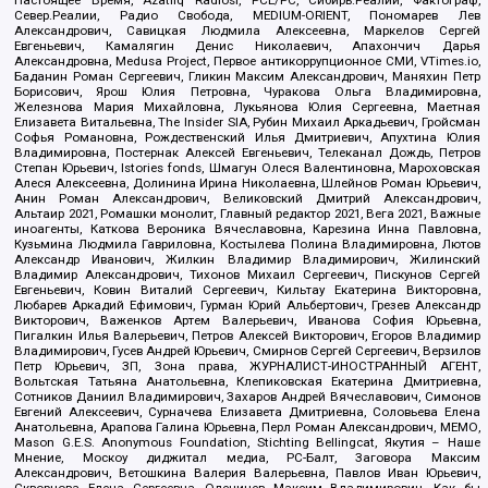
Север.Реалии, Радио Свобода, MEDIUM-ORIENT, Пономарев Лев
Александрович, Савицкая Людмила Алексеевна, Маркелов Сергей
Евгеньевич, Камалягин Денис Николаевич, Апахончич Дарья
Александровна, Medusa Project, Первое антикоррупционное СМИ, VTimes.io,
Баданин Роман Сергеевич, Гликин Максим Александрович, Маняхин Петр
Борисович, Ярош Юлия Петровна, Чуракова Ольга Владимировна,
Железнова Мария Михайловна, Лукьянова Юлия Сергеевна, Маетная
Елизавета Витальевна, The Insider SIA, Рубин Михаил Аркадьевич, Гройсман
Софья Романовна, Рождественский Илья Дмитриевич, Апухтина Юлия
Владимировна, Постернак Алексей Евгеньевич, Телеканал Дождь, Петров
Степан Юрьевич, Istories fonds, Шмагун Олеся Валентиновна, Мароховская
Алеся Алексеевна, Долинина Ирина Николаевна, Шлейнов Роман Юрьевич,
Анин Роман Александрович, Великовский Дмитрий Александрович,
Альтаир 2021, Ромашки монолит, Главный редактор 2021, Вега 2021, Важные
иноагенты, Каткова Вероника Вячеславовна, Карезина Инна Павловна,
Кузьмина Людмила Гавриловна, Костылева Полина Владимировна, Лютов
Александр Иванович, Жилкин Владимир Владимирович, Жилинский
Владимир Александрович, Тихонов Михаил Сергеевич, Пискунов Сергей
Евгеньевич, Ковин Виталий Сергеевич, Кильтау Екатерина Викторовна,
Любарев Аркадий Ефимович, Гурман Юрий Альбертович, Грезев Александр
Викторович, Важенков Артем Валерьевич, Иванова София Юрьевна,
Пигалкин Илья Валерьевич, Петров Алексей Викторович, Егоров Владимир
Владимирович, Гусев Андрей Юрьевич, Смирнов Сергей Сергеевич, Верзилов
Петр Юрьевич, ЗП, Зона права, ЖУРНАЛИСТ-ИНОСТРАННЫЙ АГЕНТ,
Вольтская Татьяна Анатольевна, Клепиковская Екатерина Дмитриевна,
Сотников Даниил Владимирович, Захаров Андрей Вячеславович, Симонов
Евгений Алексеевич, Сурначева Елизавета Дмитриевна, Соловьева Елена
Анатольевна, Арапова Галина Юрьевна, Перл Роман Александрович, МЕМО,
Mason G.E.S. Anonymous Foundation, Stichting Bellingcat, Якутия – Наше
Мнение, Москоу диджитал медиа, РС-Балт, Заговора Максим
Александрович, Ветошкина Валерия Валерьевна, Павлов Иван Юрьевич,
Скворцова Елена Сергеевна, Оленичев Максим Владимирович, Как бы