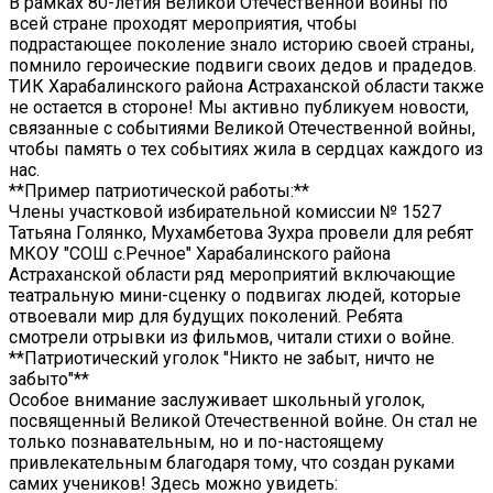
В рамках 80-летия Великой Отечественной войны по
всей стране проходят мероприятия, чтобы
подрастающее поколение знало историю своей страны,
помнило героические подвиги своих дедов и прадедов.
ТИК Харабалинского района Астраханской области также
не остается в стороне! Мы активно публикуем новости,
связанные с событиями Великой Отечественной войны,
чтобы память о тех событиях жила в сердцах каждого из
нас.
**Пример патриотической работы:**
Члены участковой избирательной комиссии № 1527
Татьяна Голянко, Мухамбетова Зухра провели для ребят
МКОУ "СОШ с.Речное" Харабалинского района
Астраханской области ряд мероприятий включающие
театральную мини-сценку о подвигах людей, которые
отвоевали мир для будущих поколений. Ребята
смотрели отрывки из фильмов, читали стихи о войне.
**Патриотический уголок "Никто не забыт, ничто не
забыто"**
Особое внимание заслуживает школьный уголок,
посвященный Великой Отечественной войне. Он стал не
только познавательным, но и по-настоящему
привлекательным благодаря тому, что создан руками
самих учеников! Здесь можно увидеть: