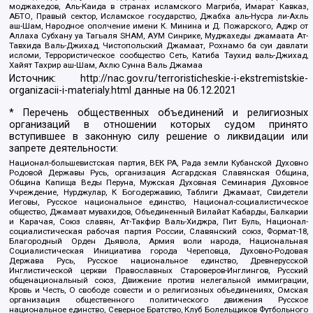
моджахедов, Аль-Каида в странах исламского Магриба, Имарат Кавказ,
АБТО, Правый сектор, Исламское государство, Джабха аль-Нусра ли-Ахль
аш-Шам, Народное ополчение имени К. Минина и Д. Пожарского, Аджр от
Аллаха Субхану уа Тагьаля SHAM, АУМ Синрике, Муджахеды джамаата Ат-
Тавхида Валь-Джихад, Чистопольский Джамаат, Рохнамо ба суи давлати
исломи, Террористическое сообщество Сеть, Катиба Таухид валь-Джихад,
Хайят Тахрир аш-Шам, Ахлю Сунна Валь Джамаа
Источник:
http://nac.gov.ru/terroristicheskie-i-ekstremistskie-
organizacii-i-materialy.html
данные на
06.12.2021
* Перечень общественных объединений и религиозных
организаций в отношении которых судом принято
вступившее в законную силу решение о ликвидации или
запрете деятельности:
Национал-большевистская партия, ВЕК РА, Рада земли Кубанской Духовно
Родовой Державы Русь, организация Асгардская Славянская Община,
Община Капища Веды Перуна, Мужская Духовная Семинария Духовное
Учреждение, Нурджулар, К Богодержавию, Таблиги Джамаат, Свидетели
Иеговы, Русское национальное единство, Национал-социалистическое
общество, Джамаат мувахидов, Объединенный Вилайат Кабарды, Балкарии
и Карачая, Союз славян, Ат-Такфир Валь-Хиджра, Пит Буль, Национал-
социалистическая рабочая партия России, Славянский союз, Формат-18,
Благородный Орден Дьявола, Армия воли народа, Национальная
Социалистическая Инициатива города Череповца, Духовно-Родовая
Держава Русь, Русское национальное единство, Древнерусской
Инглистической церкви Православных Староверов-Инглингов, Русский
общенациональный союз, Движение против нелегальной иммиграции,
Кровь и Честь, О свободе совести и о религиозных объединениях, Омская
организация общественного политического движения Русское
национальное единство, Северное Братство, Клуб Болельщиков Футбольного