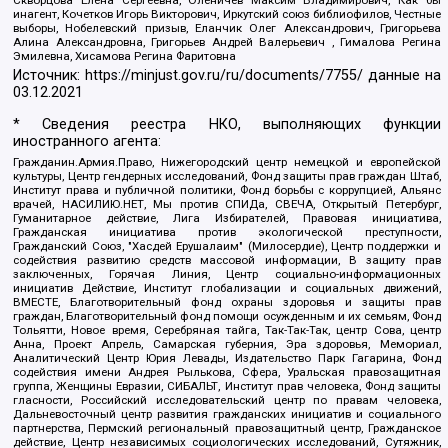
инагент, Кочетков Игорь Викторович, Иркутский союз библиофилов, Честные
выборы, Нобелевский призыв, Еланчик Олег Александрович, Григорьева
Алина Александровна, Григорьев Андрей Валерьевич , Гималова Регина
Эмилевна, Хисамова Регина Фаритовна
Источник:
https://minjust.gov.ru/ru/documents/7755/
данные на
03.12.2021
* Сведения реестра НКО, выполняющих функции
иностранного агента:
Гражданин.Армия.Право, Нижегородский центр немецкой и европейской
культуры, Центр гендерных исследований, Фонд защиты прав граждан Штаб,
Институт права и публичной политики, Фонд борьбы с коррупцией, Альянс
врачей, НАСИЛИЮ.НЕТ, Мы против СПИДа, СВЕЧА, Открытый Петербург,
Гуманитарное действие, Лига Избирателей, Правовая инициатива,
Гражданская инициатива против экологической преступности,
Гражданский Союз, "Хасдей Ерушалаим" (Милосердие), Центр поддержки и
содействия развитию средств массовой информации, В защиту прав
заключенных, Горячая Линия, Центр социально-информационных
инициатив Действие, Институт глобализации и социальных движений,
ВМЕСТЕ, Благотворительный фонд охраны здоровья и защиты прав
граждан, Благотворительный фонд помощи осужденным и их семьям, Фонд
Тольятти, Новое время, Серебряная тайга, Так-Так-Так, центр Сова, центр
Анна, Проект Апрель, Самарская губерния, Эра здоровья, Мемориал,
Аналитический Центр Юрия Левады, Издательство Парк Гагарина, Фонд
содействия имени Андрея Рылькова, Сфера, Уральская правозащитная
группа, Женщины Евразии, СИБАЛЬТ, Институт прав человека, Фонд защиты
гласности, Российский исследовательский центр по правам человека,
Дальневосточный центр развития гражданских инициатив и социального
партнерства, Пермский региональный правозащитный центр, Гражданское
действие, Центр независимых социологических исследований, Сутяжник,