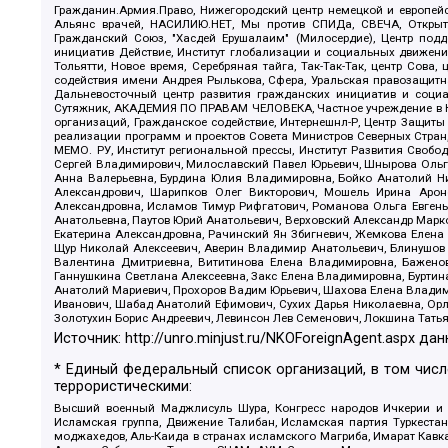
Гражданин.Армия.Право, Нижегородский центр немецкой и европейск
Альянс врачей, НАСИЛИЮ.НЕТ, Мы против СПИДа, СВЕЧА, Открытый
Гражданский Союз, "Хасдей Ерушалаим" (Милосердие), Центр под
инициатив Действие, Институт глобализации и социальных движен
Тольятти, Новое время, Серебряная тайга, Так-Так-Так, центр Сова
содействия имени Андрея Рылькова, Сфера, Уральская правозащитна
Дальневосточный центр развития гражданских инициатив и социа
Сутяжник, АКАДЕМИЯ ПО ПРАВАМ ЧЕЛОВЕКА, Частное учреждение в Ка
организаций, Гражданское содействие, Интернешнл-Р, Центр Защиты
реализации программ и проектов Совета Министров Северных Стран
МЕМО. РУ, Институт региональной прессы, Институт Развития Своб
Сергей Владимирович, Милославский Павел Юрьевич, Шнырова Ольга
Анна Валерьевна, Бурдина Юлия Владимировна, Бойко Анатолий Ник
Александрович, Шарипков Олег Викторович, Мошель Ирина Ароно
Александровна, Исламов Тимур Рифгатович, Романова Ольга Евгень
Анатольевна, Паутов Юрий Анатольевич, Верховский Александр Марк
Екатерина Александровна, Рачинский Ян Збигневич, Жемкова Елена 
Щур Николай Алексеевич, Аверин Владимир Анатольевич, Блинушов 
Валентина Дмитриевна, Вититинова Елена Владимировна, Баженов
Ганнушкина Светлана Алексеевна, Закс Елена Владимировна, Буртин
Анатолий Мариевич, Прохоров Вадим Юрьевич, Шахова Елена Владими
Иванович, Шабад Анатолий Ефимович, Сухих Дарья Николаевна, Орл
Золотухин Борис Андреевич, Левинсон Лев Семенович, Локшина Тать
Источник:
http://unro.minjust.ru/NKOForeignAgent.aspx
дан
* Единый федеральный список организаций, в том чис
террористическими:
Высший военный Маджлисуль Шура, Конгресс народов Ичкерии и Да
Исламская группа, Движение Талибан, Исламская партия Туркест
моджахедов, Аль-Каида в странах исламского Магриба, Имарат Кавка