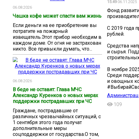
15:49
06.11.2025
06.08.2026
Фонд развит
Чашка кофе может спасти вам жизнь
производите
Если деньги на ее приобретение вы
С 2019 года 
потратите на пожарный
рублей.
извещатель.Этот прибор необходим в
каждом доме. От огня не застрахован
Средства нап
никто. Все привыкли думать, что...
и сырья. Под
строительных
В ноябре 202
Среди подде
и овощных к
06.08.2026
#ВыбирайСв
В беде не оставят: Глава МЧС
Администраци
Александр Куренков о новых мерах
поддержки пострадавших при ЧС
109
Граждане, пострадавшие от
различных чрезвычайных ситуаций, с
1 сентября этого года получат
дополнительные меры
соцподдержки от государства.О том,