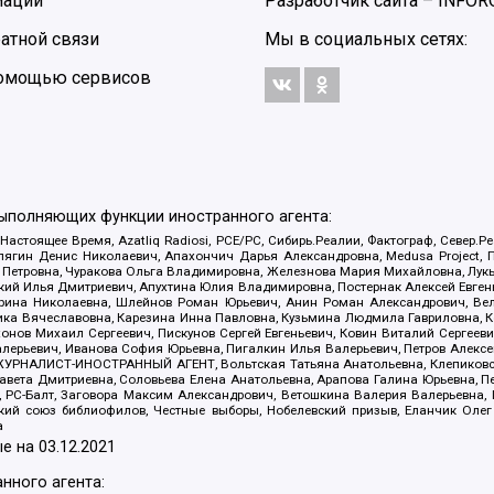
мации
Разработчик сайта –
INFOR
атной связи
Мы в социальных сетях:
 помощью сервисов
выполняющих функции иностранного агента:
 Настоящее Время, Azatliq Radiosi, PCE/PC, Сибирь.Реалии, Фактограф, Север
ягин Денис Николаевич, Апахончич Дарья Александровна, Medusa Project, П
етровна, Чуракова Ольга Владимировна, Железнова Мария Михайловна, Лукьян
й Илья Дмитриевич, Апухтина Юлия Владимировна, Постернак Алексей Евгеньев
рина Николаевна, Шлейнов Роман Юрьевич, Анин Роман Александрович, Вел
оника Вячеславовна, Карезина Инна Павловна, Кузьмина Людмила Гавриловна
ов Михаил Сергеевич, Пискунов Сергей Евгеньевич, Ковин Виталий Сергеевич
алерьевич, Иванова София Юрьевна, Пигалкин Илья Валерьевич, Петров Алексе
а, ЖУРНАЛИСТ-ИНОСТРАННЫЙ АГЕНТ, Вольтская Татьяна Анатольевна, Клепиков
авета Дмитриевна, Соловьева Елена Анатольевна, Арапова Галина Юрьевна, П
иа, РС-Балт, Заговора Максим Александрович, Ветошкина Валерия Валерьевна
ский союз библиофилов, Честные выборы, Нобелевский призыв, Еланчик Олег
а
е на
03.12.2021
нного агента: