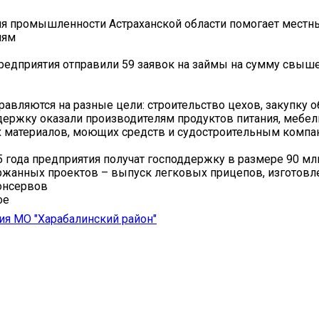
ия промышленности Астраханской области помогает мест
лям
предприятия отправили 59 заявок на займы на сумму свыш
равляются на разные цели: строительство цехов, закупку 
держку оказали производителям продуктов питания, мебел
 материалов, моющих средств и судостроительным компа
5 года предприятия получат господдержку в размере 90 мл
ржанных проектов – выпуск легковых прицепов, изготов
онсервов
ое
я МО "Харабалинский район"