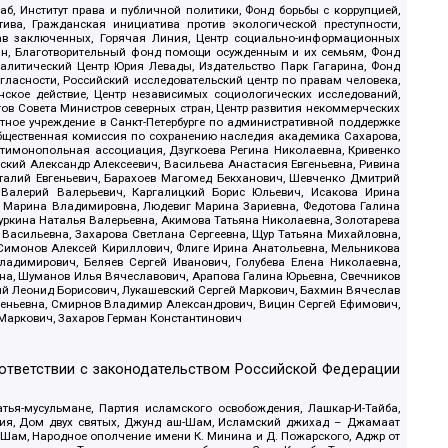
б, Институт права и публичной политики, Фонд борьбы с коррупцией,
ива, Гражданская инициатива против экологической преступности,
рав заключенных, Горячая Линия, Центр социально-информационных
дан, Благотворительный фонд помощи осужденным и их семьям, Фонд
 Аналитический Центр Юрия Левады, Издательство Парк Гагарина, Фонд
гласности, Российский исследовательский центр по правам человека,
ское действие, Центр независимых социологических исследований,
в Совета Министров северных стран, Центр развития некоммерческих
стное учреждение в Санкт-Петербурге по административной поддержке
Общественная комиссия по сохранению наследия академика Сахарова,
нтимонопольная ассоциация, Дзугкоева Регина Николаевна, Кривенко
кий Александр Алексеевич, Васильева Анастасия Евгеньевна, Ривина
италий Евгеньевич, Барахоев Магомед Бекханович, Шевченко Дмитрий
 Валерий Валерьевич, Каргалицкий Борис Юльевич, Исакова Ирина
ва Марина Владимировна, Людевиг Марина Зариевна, Федотова Галина
уркина Наталья Валерьевна, Акимова Татьяна Николаевна, Золотарева
 Васильевна, Захарова Светлана Сергеевна, Щур Татьяна Михайловна,
 Симонов Алексей Кириллович, Флиге Ирина Анатольевна, Мельникова
адимирович, Беляев Сергей Иванович, Голубева Елена Николаевна,
вна, Шуманов Илья Вячеславович, Арапова Галина Юрьевна, Свечников
ий Леонид Борисович, Лукашевский Сергей Маркович, Бахмин Вячеслав
геньевна, Смирнов Владимир Александрович, Вицин Сергей Ефимович,
 Маркович, Захаров Герман Константинович
оответствии с законодательством Российской Федерации
тья-мусульмане, Партия исламского освобождения, Лашкар-И-Тайба,
дия, Дом двух святых, Джунд аш-Шам, Исламский джихад – Джамаат
ш-Шам, Народное ополчение имени К. Минина и Д. Пожарского, Аджр от