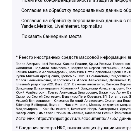
Политика конфиденциальности и защиты инфор
Согласие на обработку персональных данных обр
Согласие на обработку персональных данных с
Yandex.Metrika, LiveInternet, top.mail.ru
Показать баннерные места
* Реестр иностранных средств массовой информации, 
Голос Америки, Idel.Реалии, Кавказ.Реалии, Крым.Реалии, Телеканал
Савицкая Людмила Алексеевна, Маркелов Сергей Евгеньевич, Камал
Гликин Максим Александрович, Маняхин Петр Борисович, Ярош Юлия П
Рубин Михаил Аркадьевич, Гройсман Софья Романовна, Рождественски
Олеся Валентиновна, Мароховская Алеся Алексеевна, Долинина И
Главный редактор 2021, Вега 2021, Важные иноагенты, Каткова Вер
Владимир Владимирович, Жилинский Владимир Александрович, Тихон
Юрий Альбертович, Грезев Александр Викторович, Важенков Артем В
Смирнов Сергей Сергеевич, Верзилов Петр Юрьевич, ЗП, Зона прав
Андрей Вячеславович, Симонов Евгений Алексеевич, Сурначева Елиз
Stichting Bellingcat, Якутия – Наше Мнение, Москоу диджитал мед
Владимирович, Как бы инагент, Кочетков Игорь Викторович, Иркут
Валерьевич , Гималова Регина Эмилевна, Хисамова Регина Фаритовн
Источник:
https://minjust.gov.ru/ru/documents/7755/
данны
* Сведения реестра НКО, выполняющих функции иностра