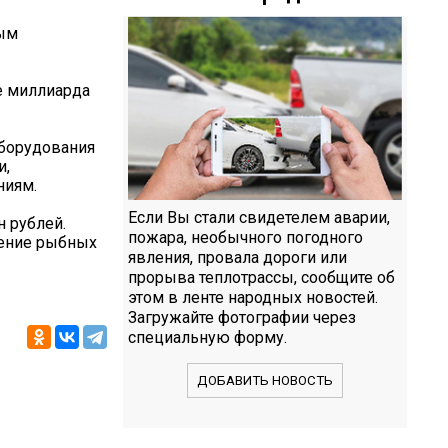
ным
е миллиарда
оборудования
и,
ниям.
Если Вы стали свидетелем аварии,
н рублей.
пожара, необычного погодного
ление рыбных
явления, провала дороги или
прорыва теплотрассы, сообщите об
этом в ленте народных новостей.
Загружайте фотографии через
специальную форму.
ДОБАВИТЬ НОВОСТЬ