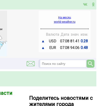
На месяц
world-weather.ru
Валюта
Дата
знач.
изм.
▲
USD
07.08
81.41
0.28
▲
EUR
07.08
94.06
0.48
ласти
Поделитесь новостями с
жителями города