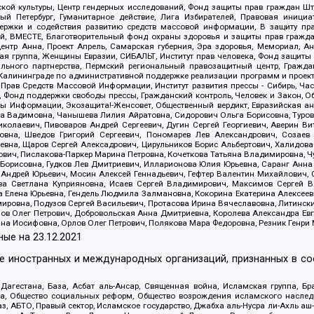
ой культуры, Центр гендерных исследований, Фонд защиты прав граждан Шта
 Петербург, Гуманитарное действие, Лига Избирателей, Правовая инициат
держки и содействия развитию средств массовой информации, В защиту п
ий, ВМЕСТЕ, Благотворительный фонд охраны здоровья и защиты прав граж
, центр Анна, Проект Апрель, Самарская губерния, Эра здоровья, Мемориал,
я группа, Женщины Евразии, СИБАЛЬТ, Институт прав человека, Фонд защиты 
льного партнерства, Пермский региональный правозащитный центр, Граждан
лининграде по административной поддержке реализации программ и проекто
 Прав Средств Массовой Информации, Институт развития прессы - Сибирь, Ча
, Фонд поддержки свободы прессы, Гражданский контроль, Человек и Закон, 
оды Информации, Экозащита!-Женсовет, Общественный вердикт, Евразийская а
 Вадимовна, Чанышева Лилия Айратовна, Сидорович Ольга Борисовна, Туровс
олаевич, Пивоваров Андрей Сергеевич, Дугин Сергей Георгиевич, Аверин В
вна, Шведов Григорий Сергеевич, Пономарев Лев Александрович, Созаев
евна, Щаров Сергей Алексадрович, Цирульников Борис Альбертович, Халидо
ович, Пислакова-Паркер Марина Петровна, Кочеткова Татьяна Владимировна, Ч
Борисовна, Гудков Лев Дмитриевич, Илларионова Юлия Юрьевна, Саранг Анна
Андрей Юрьевич, Мосин Алексей Геннадьевич, Гефтер Валентин Михайлович,
а Светлана Куприяновна, Исаев Сергей Владимирович, Максимов Сергей Вл
а Елена Юрьевна, Гендель Людмила Залмановна, Кокорина Екатерина Алексее
ровна, Подузов Сергей Васильевич, Протасова Ирина Вячеславовна, Литинск
ов Олег Петрович, Добровольская Анна Дмитриевна, Королева Александра Ев
яна Иосифовна, Орлов Олег Петрович, Полякова Мара Федоровна, Резник Генри
ные на
23.12.2021
ле иностранных и международных организаций, признанных в с
гестана, База, Асбат аль-Ансар, Священная война, Исламская группа, Бра
ана, Общество социальных реформ, Общество возрождения исламского насле
з, АБТО, Правый сектор, Исламское государство, Джабха аль-Нусра ли-Ахль а