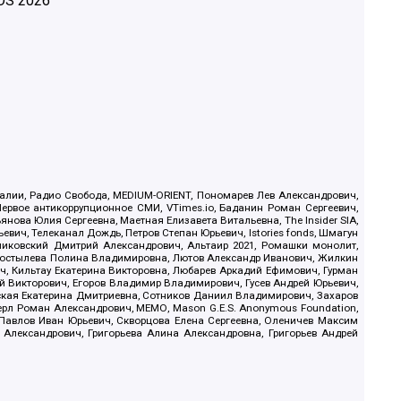
OS
2026
.Реалии, Радио Свобода, MEDIUM-ORIENT, Пономарев Лев Александрович,
ервое антикоррупционное СМИ, VTimes.io, Баданин Роман Сергеевич,
ова Юлия Сергеевна, Маетная Елизавета Витальевна, The Insider SIA,
ич, Телеканал Дождь, Петров Степан Юрьевич, Istories fonds, Шмагун
иковский Дмитрий Александрович, Альтаир 2021, Ромашки монолит,
, Костылева Полина Владимировна, Лютов Александр Иванович, Жилкин
, Кильтау Екатерина Викторовна, Любарев Аркадий Ефимович, Гурман
й Викторович, Егоров Владимир Владимирович, Гусев Андрей Юрьевич,
ская Екатерина Дмитриевна, Сотников Даниил Владимирович, Захаров
ерл Роман Александрович, МЕМО, Mason G.E.S. Anonymous Foundation,
, Павлов Иван Юрьевич, Скворцова Елена Сергеевна, Оленичев Максим
 Александрович, Григорьева Алина Александровна, Григорьев Андрей