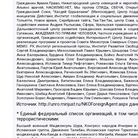
Гражданин.Армия.Право, Нижегородский центр немецкой и европейск
Альянс врачей, НАСИЛИЮ.НЕТ, Мы против СПИДа, СВЕЧА, Открытый
Гражданский Союз, "Хасдей Ерушалаим" (Милосердие), Центр под
инициатив Действие, Институт глобализации и социальных движен
Тольятти, Новое время, Серебряная тайга, Так-Так-Так, центр Сова
содействия имени Андрея Рылькова, Сфера, Уральская правозащитна
Дальневосточный центр развития гражданских инициатив и социа
Сутяжник, АКАДЕМИЯ ПО ПРАВАМ ЧЕЛОВЕКА, Частное учреждение в Ка
организаций, Гражданское содействие, Интернешнл-Р, Центр Защиты
реализации программ и проектов Совета Министров Северных Стран
МЕМО. РУ, Институт региональной прессы, Институт Развития Своб
Сергей Владимирович, Милославский Павел Юрьевич, Шнырова Ольга
Анна Валерьевна, Бурдина Юлия Владимировна, Бойко Анатолий Ник
Александрович, Шарипков Олег Викторович, Мошель Ирина Ароно
Александровна, Исламов Тимур Рифгатович, Романова Ольга Евгень
Анатольевна, Паутов Юрий Анатольевич, Верховский Александр Марк
Екатерина Александровна, Рачинский Ян Збигневич, Жемкова Елена 
Щур Николай Алексеевич, Аверин Владимир Анатольевич, Блинушов 
Валентина Дмитриевна, Вититинова Елена Владимировна, Баженов
Ганнушкина Светлана Алексеевна, Закс Елена Владимировна, Буртин
Анатолий Мариевич, Прохоров Вадим Юрьевич, Шахова Елена Владими
Иванович, Шабад Анатолий Ефимович, Сухих Дарья Николаевна, Орл
Золотухин Борис Андреевич, Левинсон Лев Семенович, Локшина Тать
Источник:
http://unro.minjust.ru/NKOForeignAgent.aspx
дан
* Единый федеральный список организаций, в том чис
террористическими:
Высший военный Маджлисуль Шура, Конгресс народов Ичкерии и Да
Исламская группа, Движение Талибан, Исламская партия Туркест
моджахедов, Аль-Каида в странах исламского Магриба, Имарат Кавка