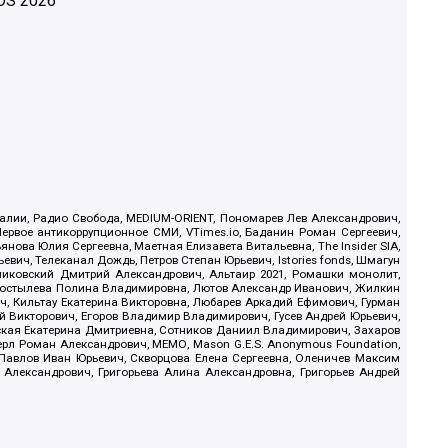
OS
2026
.Реалии, Радио Свобода, MEDIUM-ORIENT, Пономарев Лев Александрович,
ервое антикоррупционное СМИ, VTimes.io, Баданин Роман Сергеевич,
ова Юлия Сергеевна, Маетная Елизавета Витальевна, The Insider SIA,
ич, Телеканал Дождь, Петров Степан Юрьевич, Istories fonds, Шмагун
иковский Дмитрий Александрович, Альтаир 2021, Ромашки монолит,
, Костылева Полина Владимировна, Лютов Александр Иванович, Жилкин
, Кильтау Екатерина Викторовна, Любарев Аркадий Ефимович, Гурман
й Викторович, Егоров Владимир Владимирович, Гусев Андрей Юрьевич,
ская Екатерина Дмитриевна, Сотников Даниил Владимирович, Захаров
ерл Роман Александрович, МЕМО, Mason G.E.S. Anonymous Foundation,
, Павлов Иван Юрьевич, Скворцова Елена Сергеевна, Оленичев Максим
 Александрович, Григорьева Алина Александровна, Григорьев Андрей