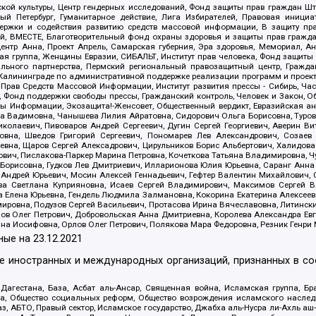
ой культуры, Центр гендерных исследований, Фонд защиты прав граждан Шта
 Петербург, Гуманитарное действие, Лига Избирателей, Правовая инициат
держки и содействия развитию средств массовой информации, В защиту п
ий, ВМЕСТЕ, Благотворительный фонд охраны здоровья и защиты прав граж
, центр Анна, Проект Апрель, Самарская губерния, Эра здоровья, Мемориал,
я группа, Женщины Евразии, СИБАЛЬТ, Институт прав человека, Фонд защиты 
льного партнерства, Пермский региональный правозащитный центр, Граждан
лининграде по административной поддержке реализации программ и проекто
 Прав Средств Массовой Информации, Институт развития прессы - Сибирь, Ча
, Фонд поддержки свободы прессы, Гражданский контроль, Человек и Закон, 
оды Информации, Экозащита!-Женсовет, Общественный вердикт, Евразийская а
 Вадимовна, Чанышева Лилия Айратовна, Сидорович Ольга Борисовна, Туровс
олаевич, Пивоваров Андрей Сергеевич, Дугин Сергей Георгиевич, Аверин В
вна, Шведов Григорий Сергеевич, Пономарев Лев Александрович, Созаев
евна, Щаров Сергей Алексадрович, Цирульников Борис Альбертович, Халидо
ович, Пислакова-Паркер Марина Петровна, Кочеткова Татьяна Владимировна, Ч
Борисовна, Гудков Лев Дмитриевич, Илларионова Юлия Юрьевна, Саранг Анна
Андрей Юрьевич, Мосин Алексей Геннадьевич, Гефтер Валентин Михайлович,
а Светлана Куприяновна, Исаев Сергей Владимирович, Максимов Сергей Вл
а Елена Юрьевна, Гендель Людмила Залмановна, Кокорина Екатерина Алексее
ровна, Подузов Сергей Васильевич, Протасова Ирина Вячеславовна, Литинск
ов Олег Петрович, Добровольская Анна Дмитриевна, Королева Александра Ев
яна Иосифовна, Орлов Олег Петрович, Полякова Мара Федоровна, Резник Генри
ные на
23.12.2021
ле иностранных и международных организаций, признанных в с
гестана, База, Асбат аль-Ансар, Священная война, Исламская группа, Бра
ана, Общество социальных реформ, Общество возрождения исламского насле
з, АБТО, Правый сектор, Исламское государство, Джабха аль-Нусра ли-Ахль а