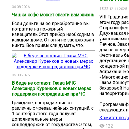
06.08.2026
15:22
12.11.2025
Чашка кофе может спасти вам жизнь
VIII Традиц
этом году ра
Если деньги на ее приобретение вы
Открыли фест
потратите на пожарный
Двухвацкая и
извещатель.Этот прибор необходим в
участниками 
каждом доме. От огня не застрахован
Речное, Заво
никто. Все привыкли думать, что...
для несоверш
Фестиваль бы
дегустацией 
концертной п
Астрахани. Б
06.08.2026
«Многонацион
Глава Хошеут
В беде не оставят: Глава МЧС
Захаровой На
Александр Куренков о новых мерах
на территори
поддержки пострадавших при ЧС
Граждане, пострадавшие от
Программа фе
различных чрезвычайных ситуаций, с
следующих п
1 сентября этого года получат
Комитет по д
дополнительные меры
соцподдержки от государства.О том,
122