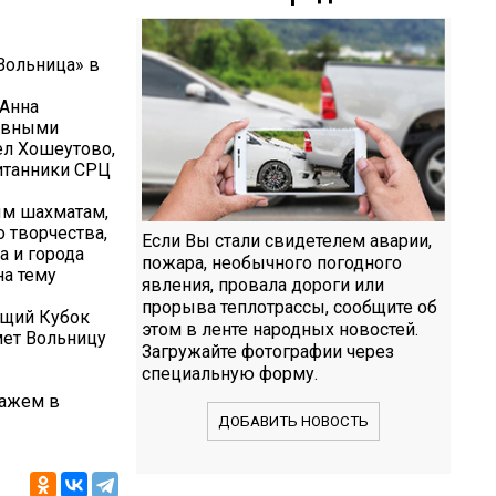
Вольница» в
 Анна
лавными
ел Хошеутово,
питанники СРЦ
ым шахматам,
 творчества,
Если Вы стали свидетелем аварии,
а и города
пожара, необычного погодного
на тему
явления, провала дороги или
прорыва теплотрассы, сообщите об
ящий Кубок
этом в ленте народных новостей.
мет Вольницу
Загружайте фотографии через
специальную форму.
кажем в
ДОБАВИТЬ НОВОСТЬ