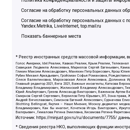
Политика конфиденциальности и защиты инфор
Согласие на обработку персональных данных обр
Согласие на обработку персональных данных с
Yandex.Metrika, LiveInternet, top.mail.ru
Показать баннерные места
* Реестр иностранных средств массовой информации, 
Голос Америки, Idel.Реалии, Кавказ.Реалии, Крым.Реалии, Телеканал
Савицкая Людмила Алексеевна, Маркелов Сергей Евгеньевич, Камал
Гликин Максим Александрович, Маняхин Петр Борисович, Ярош Юлия П
Рубин Михаил Аркадьевич, Гройсман Софья Романовна, Рождественски
Олеся Валентиновна, Мароховская Алеся Алексеевна, Долинина И
Главный редактор 2021, Вега 2021, Важные иноагенты, Каткова Вер
Владимир Владимирович, Жилинский Владимир Александрович, Тихон
Юрий Альбертович, Грезев Александр Викторович, Важенков Артем В
Смирнов Сергей Сергеевич, Верзилов Петр Юрьевич, ЗП, Зона прав
Андрей Вячеславович, Симонов Евгений Алексеевич, Сурначева Елиз
Stichting Bellingcat, Якутия – Наше Мнение, Москоу диджитал мед
Владимирович, Как бы инагент, Кочетков Игорь Викторович, Иркут
Валерьевич , Гималова Регина Эмилевна, Хисамова Регина Фаритовн
Источник:
https://minjust.gov.ru/ru/documents/7755/
данны
* Сведения реестра НКО, выполняющих функции иностра