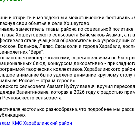
ионный открытый молодежный межэтнический фестиваль «
спахнул свои объятья в селе Хошеутово.
иваль заместитель главы района по социальной политике
 глава Хошеутовского сельсовета Байсмаков Азамат, а г
фестиваля стали учащиеся образовательных учреждений с
лжское, Вольное, Лапас, Сасыколи и города Харабали, вос
еннолетних "Вера".
л наполнен мастер - классами, соревнованиями по быстр
национальных блюд, конкурсом декоративно - прикладного
рограммой творческих коллективов Харабалинского район
ольшое внимание было уделено внимание круглому столу 
альная Россия — страна героев».
овского сельсовета Азамат Нубтуллаевич вручил переход
дежде Валентиновне, которая в 2026 году с радостью при
и Речновскеого сельсовета.
стиваля настолько разнообразна, что подробнее мы расс
убликациях.
елам КМС Харабалинский район