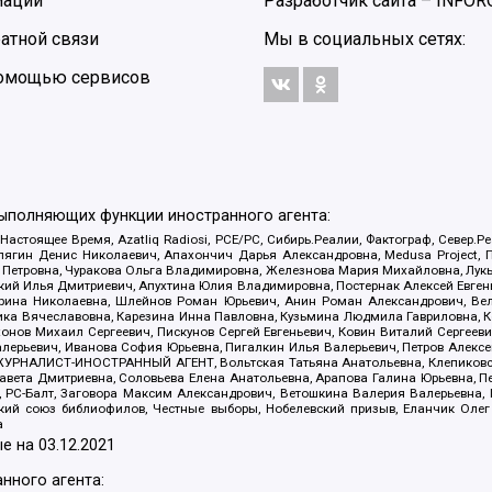
мации
Разработчик сайта –
INFOR
атной связи
Мы в социальных сетях:
 помощью сервисов
выполняющих функции иностранного агента:
 Настоящее Время, Azatliq Radiosi, PCE/PC, Сибирь.Реалии, Фактограф, Север
ягин Денис Николаевич, Апахончич Дарья Александровна, Medusa Project, П
етровна, Чуракова Ольга Владимировна, Железнова Мария Михайловна, Лукьян
й Илья Дмитриевич, Апухтина Юлия Владимировна, Постернак Алексей Евгеньев
рина Николаевна, Шлейнов Роман Юрьевич, Анин Роман Александрович, Вел
оника Вячеславовна, Карезина Инна Павловна, Кузьмина Людмила Гавриловна
ов Михаил Сергеевич, Пискунов Сергей Евгеньевич, Ковин Виталий Сергеевич
алерьевич, Иванова София Юрьевна, Пигалкин Илья Валерьевич, Петров Алексе
а, ЖУРНАЛИСТ-ИНОСТРАННЫЙ АГЕНТ, Вольтская Татьяна Анатольевна, Клепиков
авета Дмитриевна, Соловьева Елена Анатольевна, Арапова Галина Юрьевна, П
иа, РС-Балт, Заговора Максим Александрович, Ветошкина Валерия Валерьевна
ский союз библиофилов, Честные выборы, Нобелевский призыв, Еланчик Олег
а
е на
03.12.2021
нного агента: