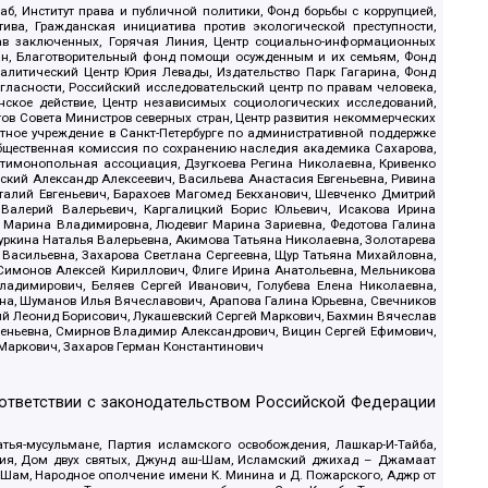
б, Институт права и публичной политики, Фонд борьбы с коррупцией,
ива, Гражданская инициатива против экологической преступности,
рав заключенных, Горячая Линия, Центр социально-информационных
дан, Благотворительный фонд помощи осужденным и их семьям, Фонд
 Аналитический Центр Юрия Левады, Издательство Парк Гагарина, Фонд
гласности, Российский исследовательский центр по правам человека,
ское действие, Центр независимых социологических исследований,
в Совета Министров северных стран, Центр развития некоммерческих
стное учреждение в Санкт-Петербурге по административной поддержке
Общественная комиссия по сохранению наследия академика Сахарова,
нтимонопольная ассоциация, Дзугкоева Регина Николаевна, Кривенко
кий Александр Алексеевич, Васильева Анастасия Евгеньевна, Ривина
италий Евгеньевич, Барахоев Магомед Бекханович, Шевченко Дмитрий
 Валерий Валерьевич, Каргалицкий Борис Юльевич, Исакова Ирина
ва Марина Владимировна, Людевиг Марина Зариевна, Федотова Галина
уркина Наталья Валерьевна, Акимова Татьяна Николаевна, Золотарева
 Васильевна, Захарова Светлана Сергеевна, Щур Татьяна Михайловна,
 Симонов Алексей Кириллович, Флиге Ирина Анатольевна, Мельникова
адимирович, Беляев Сергей Иванович, Голубева Елена Николаевна,
вна, Шуманов Илья Вячеславович, Арапова Галина Юрьевна, Свечников
ий Леонид Борисович, Лукашевский Сергей Маркович, Бахмин Вячеслав
геньевна, Смирнов Владимир Александрович, Вицин Сергей Ефимович,
 Маркович, Захаров Герман Константинович
оответствии с законодательством Российской Федерации
тья-мусульмане, Партия исламского освобождения, Лашкар-И-Тайба,
дия, Дом двух святых, Джунд аш-Шам, Исламский джихад – Джамаат
ш-Шам, Народное ополчение имени К. Минина и Д. Пожарского, Аджр от