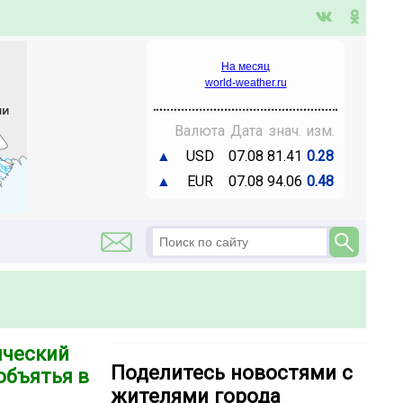
На месяц
world-weather.ru
Валюта
Дата
знач.
изм.
▲
USD
07.08
81.41
0.28
▲
EUR
07.08
94.06
0.48
ический
Поделитесь новостями с
объятья в
жителями города