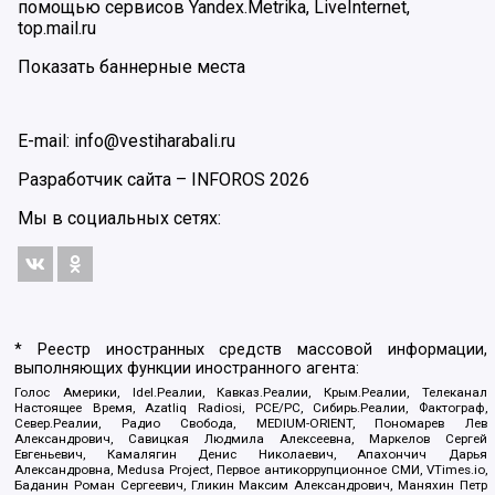
помощью сервисов Yandex.Metrika, LiveInternet,
top.mail.ru
Показать баннерные места
E-mail: info@vestiharabali.ru
Разработчик сайта –
INFOROS
2026
Мы в социальных сетях:
* Реестр иностранных средств массовой информации,
выполняющих функции иностранного агента:
Голос Америки, Idel.Реалии, Кавказ.Реалии, Крым.Реалии, Телеканал
Настоящее Время, Azatliq Radiosi, PCE/PC, Сибирь.Реалии, Фактограф,
Север.Реалии, Радио Свобода, MEDIUM-ORIENT, Пономарев Лев
Александрович, Савицкая Людмила Алексеевна, Маркелов Сергей
Евгеньевич, Камалягин Денис Николаевич, Апахончич Дарья
Александровна, Medusa Project, Первое антикоррупционное СМИ, VTimes.io,
Баданин Роман Сергеевич, Гликин Максим Александрович, Маняхин Петр