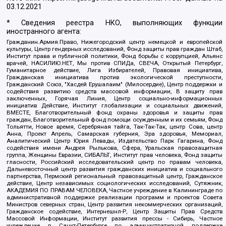
03.12.2021
* Сведения реестра НКО, выполняющих функции
иностранного агента:
Гражданин.Армия.Право, Нижегородский центр немецкой и европейской
культуры, Центр гендерных исследований, Фонд защиты прав граждан Штаб,
Институт права и публичной политики, Фонд борьбы с коррупцией, Альянс
врачей, НАСИЛИЮ.НЕТ, Мы против СПИДа, СВЕЧА, Открытый Петербург,
Гуманитарное действие, Лига Избирателей, Правовая инициатива,
Гражданская инициатива против экологической преступности,
Гражданский Союз, "Хасдей Ерушалаим" (Милосердие), Центр поддержки и
содействия развитию средств массовой информации, В защиту прав
заключенных, Горячая Линия, Центр социально-информационных
инициатив Действие, Институт глобализации и социальных движений,
ВМЕСТЕ, Благотворительный фонд охраны здоровья и защиты прав
граждан, Благотворительный фонд помощи осужденным и их семьям, Фонд
Тольятти, Новое время, Серебряная тайга, Так-Так-Так, центр Сова, центр
Анна, Проект Апрель, Самарская губерния, Эра здоровья, Мемориал,
Аналитический Центр Юрия Левады, Издательство Парк Гагарина, Фонд
содействия имени Андрея Рылькова, Сфера, Уральская правозащитная
группа, Женщины Евразии, СИБАЛЬТ, Институт прав человека, Фонд защиты
гласности, Российский исследовательский центр по правам человека,
Дальневосточный центр развития гражданских инициатив и социального
партнерства, Пермский региональный правозащитный центр, Гражданское
действие, Центр независимых социологических исследований, Сутяжник,
АКАДЕМИЯ ПО ПРАВАМ ЧЕЛОВЕКА, Частное учреждение в Калининграде по
административной поддержке реализации программ и проектов Совета
Министров северных стран, Центр развития некоммерческих организаций,
Гражданское содействие, Интернешнл-Р, Центр Защиты Прав Средств
Массовой Информации, Институт развития прессы - Сибирь, Частное
учреждение в Санкт-Петербурге по административной поддержке