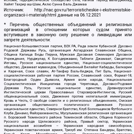
Хайят Тахрир аш-Шам, Ахлю Сунна Валь Джамаа
Источник:
http://nac.gov.ru/terroristicheskie-i-ekstremistskie-
organizacii-i-materialy.html
данные на
06.12.2021
* Перечень общественных объединений и религиозных
организаций в отношении которых судом принято
вступившее в законную силу решение о ликвидации или
запрете деятельности:
Национал-большевистская партия, ВЕК РА, Рада земли Кубанской Духовно
Родовой Державы Русь, организация Асгардская Славянская Община,
Община Капища Веды Перуна, Мужская Духовная Семинария Духовное
Учреждение, Нурджулар, К Богодержавию, Таблиги Джамаат, Свидетели
Иеговы, Русское национальное единство, Национал-социалистическое
общество, Джамаат мувахидов, Объединенный Вилайат Кабарды, Балкарии
и Карачая, Союз славян, Ат-Такфир Валь-Хиджра, Пит Буль, Национал-
социалистическая рабочая партия России, Славянский союз, Формат-18,
Благородный Орден Дьявола, Армия воли народа, Национальная
Социалистическая Инициатива города Череповца, Духовно-Родовая
Держава Русь, Русское национальное единство, Древнерусской
Инглистической церкви Православных Староверов-Инглингов, Русский
общенациональный союз, Движение против нелегальной иммиграции,
Кровь и Честь, О свободе совести и о религиозных объединениях, Омская
организация общественного политического движения Русское
национальное единство, Северное Братство, Клуб Болельщиков Футбольного
Клуба Динамо, Файзрахманисты, Мусульманская религиозная организация
п. Боровский Тюменского района Тюменской области, Община Коренного
Русского народа Щелковского района, Правый сектор, Украинская
национальная ассамблея – Украинская народная самооборона,
Украинская повстанческая армия, Тризуб им. Степана Бандеры, Братство,