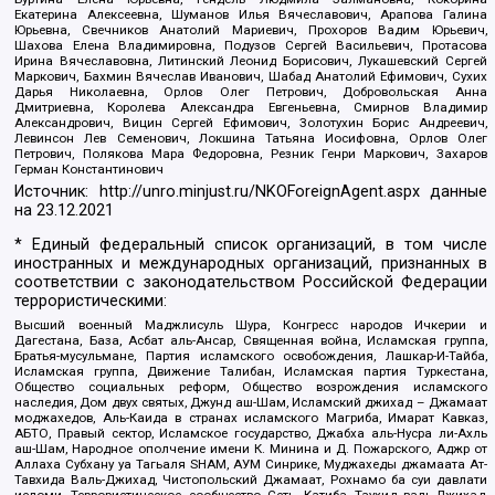
Екатерина Алексеевна, Шуманов Илья Вячеславович, Арапова Галина
Юрьевна, Свечников Анатолий Мариевич, Прохоров Вадим Юрьевич,
Шахова Елена Владимировна, Подузов Сергей Васильевич, Протасова
Ирина Вячеславовна, Литинский Леонид Борисович, Лукашевский Сергей
Маркович, Бахмин Вячеслав Иванович, Шабад Анатолий Ефимович, Сухих
Дарья Николаевна, Орлов Олег Петрович, Добровольская Анна
Дмитриевна, Королева Александра Евгеньевна, Смирнов Владимир
Александрович, Вицин Сергей Ефимович, Золотухин Борис Андреевич,
Левинсон Лев Семенович, Локшина Татьяна Иосифовна, Орлов Олег
Петрович, Полякова Мара Федоровна, Резник Генри Маркович, Захаров
Герман Константинович
Источник:
http://unro.minjust.ru/NKOForeignAgent.aspx
данные
на
23.12.2021
* Единый федеральный список организаций, в том числе
иностранных и международных организаций, признанных в
соответствии с законодательством Российской Федерации
террористическими:
Высший военный Маджлисуль Шура, Конгресс народов Ичкерии и
Дагестана, База, Асбат аль-Ансар, Священная война, Исламская группа,
Братья-мусульмане, Партия исламского освобождения, Лашкар-И-Тайба,
Исламская группа, Движение Талибан, Исламская партия Туркестана,
Общество социальных реформ, Общество возрождения исламского
наследия, Дом двух святых, Джунд аш-Шам, Исламский джихад – Джамаат
моджахедов, Аль-Каида в странах исламского Магриба, Имарат Кавказ,
АБТО, Правый сектор, Исламское государство, Джабха аль-Нусра ли-Ахль
аш-Шам, Народное ополчение имени К. Минина и Д. Пожарского, Аджр от
Аллаха Субхану уа Тагьаля SHAM, АУМ Синрике, Муджахеды джамаата Ат-
Тавхида Валь-Джихад, Чистопольский Джамаат, Рохнамо ба суи давлати
исломи, Террористическое сообщество Сеть, Катиба Таухид валь-Джихад,