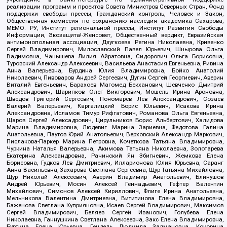
реализации программ и проектов Совета Министров Северных Стран, Фонд
поддержки свободы прессы, Гражданский контроль, Человек и Закон,
Общественная комиссия по сохранению наследия академика Сахарова,
МЕМО. РУ, Институт региональной прессы, Институт Развития Свободы
Информации, Экозащита!-Женсовет, Общественный вердикт, Евразийская
антимонопольная ассоциация, Дзугкоева Регина Николаевна, Кривенко
Сергей Владимирович, Милославский Павел Юрьевич, Шнырова Ольга
Вадимовна, Чанышева Лилия Айратовна, Сидорович Ольга Борисовна,
Туровский Александр Алексеевич, Васильева Анастасия Евгеньевна, Ривина
Анна Валерьевна, Бурдина Юлия Владимировна, Бойко Анатолий
Николаевич, Пивоваров Андрей Сергеевич, Дугин Сергей Георгиевич, Аверин
Виталий Евгеньевич, Барахоев Магомед Бекханович, Шевченко Дмитрий
Александрович, Шарипков Олег Викторович, Мошель Ирина Ароновна,
Шведов Григорий Сергеевич, Пономарев Лев Александрович, Созаев
Валерий Валерьевич, Каргалицкий Борис Юльевич, Исакова Ирина
Александровна, Исламов Тимур Рифгатович, Романова Ольга Евгеньевна,
Щаров Сергей Алексадрович, Цирульников Борис Альбертович, Халидова
Марина Владимировна, Людевиг Марина Зариевна, Федотова Галина
Анатольевна, Паутов Юрий Анатольевич, Верховский Александр Маркович,
Пислакова-Паркер Марина Петровна, Кочеткова Татьяна Владимировна,
Чуркина Наталья Валерьевна, Акимова Татьяна Николаевна, Золотарева
Екатерина Александровна, Рачинский Ян Збигневич, Жемкова Елена
Борисовна, Гудков Лев Дмитриевич, Илларионова Юлия Юрьевна, Саранг
Анна Васильевна, Захарова Светлана Сергеевна, Щур Татьяна Михайловна,
Щур Николай Алексеевич, Аверин Владимир Анатольевич, Блинушов
Андрей Юрьевич, Мосин Алексей Геннадьевич, Гефтер Валентин
Михайлович, Симонов Алексей Кириллович, Флиге Ирина Анатольевна,
Мельникова Валентина Дмитриевна, Вититинова Елена Владимировна,
Баженова Светлана Куприяновна, Исаев Сергей Владимирович, Максимов
Сергей Владимирович, Беляев Сергей Иванович, Голубева Елена
Николаевна, Ганнушкина Светлана Алексеевна, Закс Елена Владимировна,
Буртина Елена Юрьевна, Гендель Людмила Залмановна, Кокорина