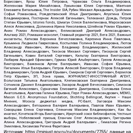
Борисович, Ярош Юлия Петровна, Чуракова Ольга Владимировна,
Железнова Мария Михайловна, Лукьянова Юлия Сергеевна, Маетная
Елизавета Витальевна, The Insider SIA, Рубин Михаил Аркадьевич, Гройсман
Софья Романовна, Рождественский Илья Дмитриевич, Апухтина Юлия
Владимировна, Постернак Алексей Евгеньевич, Телеканал Дождь, Петров
Степан Юрьевич, Istories fonds, Шмагун Олеся Валентиновна, Мароховская
Алеся Алексеевна, Долинина Ирина Николаевна, Шлейнов Роман Юрьевич,
Анин Роман Александрович, Великовский Дмитрий Александрович,
Альтаир 2021, Ромашки монолит, Главный редактор 2021, Вега 2021, Важные
иноагенты, Каткова Вероника Вячеславовна, Карезина Инна Павловна,
Кузьмина Людмила Гавриловна, Костылева Полина Владимировна, Лютов
Александр Иванович, Жилкин Владимир Владимирович, Жилинский
Владимир Александрович, Тихонов Михаил Сергеевич, Пискунов Сергей
Евгеньевич, Ковин Виталий Сергеевич, Кильтау Екатерина Викторовна,
Любарев Аркадий Ефимович, Гурман Юрий Альбертович, Грезев Александр
Викторович, Важенков Артем Валерьевич, Иванова София Юрьевна,
Пигалкин Илья Валерьевич, Петров Алексей Викторович, Егоров Владимир
Владимирович, Гусев Андрей Юрьевич, Смирнов Сергей Сергеевич, Верзилов
Петр Юрьевич, ЗП, Зона права, ЖУРНАЛИСТ-ИНОСТРАННЫЙ АГЕНТ,
Вольтская Татьяна Анатольевна, Клепиковская Екатерина Дмитриевна,
Сотников Даниил Владимирович, Захаров Андрей Вячеславович, Симонов
Евгений Алексеевич, Сурначева Елизавета Дмитриевна, Соловьева Елена
Анатольевна, Арапова Галина Юрьевна, Перл Роман Александрович, МЕМО,
Mason G.E.S. Anonymous Foundation, Stichting Bellingcat, Якутия – Наше
Мнение, Москоу диджитал медиа, РС-Балт, Заговора Максим
Александрович, Ветошкина Валерия Валерьевна, Павлов Иван Юрьевич,
Скворцова Елена Сергеевна, Оленичев Максим Владимирович, Как бы
инагент, Кочетков Игорь Викторович, Иркутский союз библиофилов, Честные
выборы, Нобелевский призыв, Еланчик Олег Александрович, Григорьева
Алина Александровна, Григорьев Андрей Валерьевич , Гималова Регина
Эмилевна, Хисамова Регина Фаритовна
Источник:
https://minjust.gov.ru/ru/documents/7755/
данные на