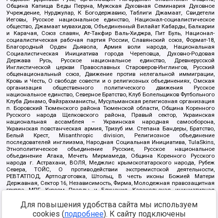
Община Капища Веды Перуна, Мужская Духовная Семинария Духовное
Учреждение, Нурджулар, К Богодержавию, Таблиги Джамаат, Свидетели
Иеговы, Русское национальное единство, Национал-социалистическое
общество, Джамаат мувахидов, Объединенный Вилайат Кабарды, Балкарии
и Карачая, Союз славян, Ат-Такфир Валь-Хиджра, Пит Буль, Национал-
социалистическая рабочая партия России, Славянский союз, Формат-18,
Благородный Орден Дьявола, Армия воли народа, Национальная
Социалистическая Инициатива города Череповца, Духовно-Родовая
Держава Русь, Русское национальное единство, Древнерусской
Инглистической церкви Православных Староверов-Инглингов, Русский
общенациональный союз, Движение против нелегальной иммиграции,
Кровь и Честь, О свободе совести и о религиозных объединениях, Омская
организация общественного политического движения Русское
национальное единство, Северное Братство, Клуб Болельщиков Футбольного
Клуба Динамо, Файзрахманисты, Мусульманская религиозная организация
п. Боровский Тюменского района Тюменской области, Община Коренного
Русского народа Щелковского района, Правый сектор, Украинская
национальная ассамблея – Украинская народная самооборона,
Украинская повстанческая армия, Тризуб им. Степана Бандеры, Братство,
Белый Крест, Misanthropic division, Религиозное объединение
последователей инглиизма, Народная Социальная Инициатива, TulaSkins,
Этнополитическое объединение Русские, Русское национальное
объединение Атака, Мечеть Мирмамеда, Община Коренного Русского
народа г. Астрахани, ВОЛЯ, Меджлис крымскотатарского народа, Рубеж
Севера, ТОЙС, О противодействии экстремистской деятельности,
РЕВТАТПОД, Артподготовка, Штольц, В честь иконы Божией Матери
Державная, Сектор 16, Независимость, Фирма, Молодежная правозащитная
группа МПГ, Курсом Правды и Единения, Каракольская инициативная
группа, Автоград Крю, Союз Славянских Сил Руси, Алля-Аят,
Для повышения удобства сайта мы используем
Благотворительный пансионат Ак Умут, Русская республика Русь,
Арестантское уголовное единство, Башкорт, Нация и свобода, W.H.С., Фалунь
cookies (
подробнее
). К сайту подключены
Дафа, Иртыш Ultras, Русский Патриотический клуб-Новокузнецк/РПК,