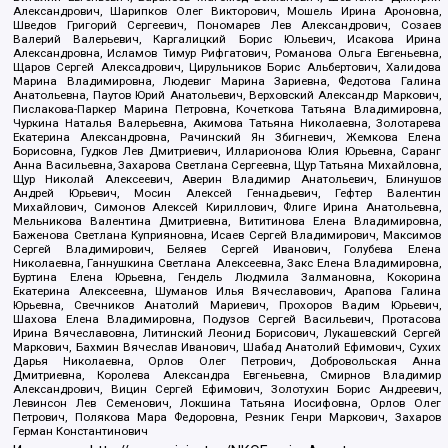
Александрович, Шарипков Олег Викторович, Мошель Ирина Ароновна,
Шведов Григорий Сергеевич, Пономарев Лев Александрович, Созаев
Валерий Валерьевич, Каргалицкий Борис Юльевич, Исакова Ирина
Александровна, Исламов Тимур Рифгатович, Романова Ольга Евгеньевна,
Щаров Сергей Алексадрович, Цирульников Борис Альбертович, Халидова
Марина Владимировна, Людевиг Марина Зариевна, Федотова Галина
Анатольевна, Паутов Юрий Анатольевич, Верховский Александр Маркович,
Пислакова-Паркер Марина Петровна, Кочеткова Татьяна Владимировна,
Чуркина Наталья Валерьевна, Акимова Татьяна Николаевна, Золотарева
Екатерина Александровна, Рачинский Ян Збигневич, Жемкова Елена
Борисовна, Гудков Лев Дмитриевич, Илларионова Юлия Юрьевна, Саранг
Анна Васильевна, Захарова Светлана Сергеевна, Щур Татьяна Михайловна,
Щур Николай Алексеевич, Аверин Владимир Анатольевич, Блинушов
Андрей Юрьевич, Мосин Алексей Геннадьевич, Гефтер Валентин
Михайлович, Симонов Алексей Кириллович, Флиге Ирина Анатольевна,
Мельникова Валентина Дмитриевна, Вититинова Елена Владимировна,
Баженова Светлана Куприяновна, Исаев Сергей Владимирович, Максимов
Сергей Владимирович, Беляев Сергей Иванович, Голубева Елена
Николаевна, Ганнушкина Светлана Алексеевна, Закс Елена Владимировна,
Буртина Елена Юрьевна, Гендель Людмила Залмановна, Кокорина
Екатерина Алексеевна, Шуманов Илья Вячеславович, Арапова Галина
Юрьевна, Свечников Анатолий Мариевич, Прохоров Вадим Юрьевич,
Шахова Елена Владимировна, Подузов Сергей Васильевич, Протасова
Ирина Вячеславовна, Литинский Леонид Борисович, Лукашевский Сергей
Маркович, Бахмин Вячеслав Иванович, Шабад Анатолий Ефимович, Сухих
Дарья Николаевна, Орлов Олег Петрович, Добровольская Анна
Дмитриевна, Королева Александра Евгеньевна, Смирнов Владимир
Александрович, Вицин Сергей Ефимович, Золотухин Борис Андреевич,
Левинсон Лев Семенович, Локшина Татьяна Иосифовна, Орлов Олег
Петрович, Полякова Мара Федоровна, Резник Генри Маркович, Захаров
Герман Константинович