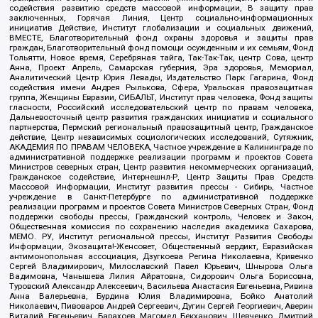
содействия развитию средств массовой информации, В защиту прав
заключенных, Горячая Линия, Центр социально-информационных
инициатив Действие, Институт глобализации и социальных движений,
ВМЕСТЕ, Благотворительный фонд охраны здоровья и защиты прав
граждан, Благотворительный фонд помощи осужденным и их семьям, Фонд
Тольятти, Новое время, Серебряная тайга, Так-Так-Так, центр Сова, центр
Анна, Проект Апрель, Самарская губерния, Эра здоровья, Мемориал,
Аналитический Центр Юрия Левады, Издательство Парк Гагарина, Фонд
содействия имени Андрея Рылькова, Сфера, Уральская правозащитная
группа, Женщины Евразии, СИБАЛЬТ, Институт прав человека, Фонд защиты
гласности, Российский исследовательский центр по правам человека,
Дальневосточный центр развития гражданских инициатив и социального
партнерства, Пермский региональный правозащитный центр, Гражданское
действие, Центр независимых социологических исследований, Сутяжник,
АКАДЕМИЯ ПО ПРАВАМ ЧЕЛОВЕКА, Частное учреждение в Калининграде по
административной поддержке реализации программ и проектов Совета
Министров северных стран, Центр развития некоммерческих организаций,
Гражданское содействие, Интернешнл-Р, Центр Защиты Прав Средств
Массовой Информации, Институт развития прессы - Сибирь, Частное
учреждение в Санкт-Петербурге по административной поддержке
реализации программ и проектов Совета Министров Северных Стран, Фонд
поддержки свободы прессы, Гражданский контроль, Человек и Закон,
Общественная комиссия по сохранению наследия академика Сахарова,
МЕМО. РУ, Институт региональной прессы, Институт Развития Свободы
Информации, Экозащита!-Женсовет, Общественный вердикт, Евразийская
антимонопольная ассоциация, Дзугкоева Регина Николаевна, Кривенко
Сергей Владимирович, Милославский Павел Юрьевич, Шнырова Ольга
Вадимовна, Чанышева Лилия Айратовна, Сидорович Ольга Борисовна,
Туровский Александр Алексеевич, Васильева Анастасия Евгеньевна, Ривина
Анна Валерьевна, Бурдина Юлия Владимировна, Бойко Анатолий
Николаевич, Пивоваров Андрей Сергеевич, Дугин Сергей Георгиевич, Аверин
Виталий Евгеньевич, Барахоев Магомед Бекханович, Шевченко Дмитрий