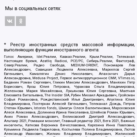
Мы в социальных сетях:
* Реестр иностранных средств массовой информации,
выполняющих функции иностранного агента:
Голос Америки, Idel.Реалии, Кавказ.Реалии, Крым.Реалии, Телеканал
Настоящее Время, Azatliq Radiosi, PCE/PC, Сибирь.Реалии, Фактограф,
Север.Реалии, Радио Свобода, MEDIUM-ORIENT, Пономарев Лев
Александрович, Савицкая Людмила Алексеевна, Маркелов Сергей
Евгеньевич, Камалягин Денис Николаевич, Апахончич Дарья
Александровна, Medusa Project, Первое антикоррупционное СМИ, VTimes.io,
Баданин Роман Сергеевич, Гликин Максим Александрович, Маняхин Петр
Борисович, Ярош Юлия Петровна, Чуракова Ольга Владимировна,
Железнова Мария Михайловна, Лукьянова Юлия Сергеевна, Маетная
Елизавета Витальевна, The Insider SIA, Рубин Михаил Аркадьевич, Гройсман
Софья Романовна, Рождественский Илья Дмитриевич, Апухтина Юлия
Владимировна, Постернак Алексей Евгеньевич, Телеканал Дождь, Петров
Степан Юрьевич, Istories fonds, Шмагун Олеся Валентиновна, Мароховская
Алеся Алексеевна, Долинина Ирина Николаевна, Шлейнов Роман Юрьевич,
Анин Роман Александрович, Великовский Дмитрий Александрович,
Альтаир 2021, Ромашки монолит, Главный редактор 2021, Вега 2021, Важные
иноагенты, Каткова Вероника Вячеславовна, Карезина Инна Павловна,
Кузьмина Людмила Гавриловна, Костылева Полина Владимировна, Лютов
Александр Иванович, Жилкин Владимир Владимирович, Жилинский