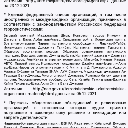
Источник:
http://unro.minjust.ru/NKOForeignAgent.aspx
данные
на
23.12.2021
* Единый федеральный список организаций, в том числе
иностранных и международных организаций, признанных в
соответствии с законодательством Российской Федерации
террористическими:
Высший военный Маджлисуль Шура, Конгресс народов Ичкерии и
Дагестана, База, Асбат аль-Ансар, Священная война, Исламская группа,
Братья-мусульмане, Партия исламского освобождения, Лашкар-И-Тайба,
Исламская группа, Движение Талибан, Исламская партия Туркестана,
Общество социальных реформ, Общество возрождения исламского
наследия, Дом двух святых, Джунд аш-Шам, Исламский джихад – Джамаат
моджахедов, Аль-Каида в странах исламского Магриба, Имарат Кавказ,
АБТО, Правый сектор, Исламское государство, Джабха аль-Нусра ли-Ахль
аш-Шам, Народное ополчение имени К. Минина и Д. Пожарского, Аджр от
Аллаха Субхану уа Тагьаля SHAM, АУМ Синрике, Муджахеды джамаата Ат-
Тавхида Валь-Джихад, Чистопольский Джамаат, Рохнамо ба суи давлати
исломи, Террористическое сообщество Сеть, Катиба Таухид валь-Джихад,
Хайят Тахрир аш-Шам, Ахлю Сунна Валь Джамаа
Источник:
http://nac.gov.ru/terroristicheskie-i-ekstremistskie-
organizacii-i-materialy.html
данные на
06.12.2021
* Перечень общественных объединений и религиозных
организаций в отношении которых судом принято
вступившее в законную силу решение о ликвидации или
запрете деятельности:
Национал-большевистская партия, ВЕК РА, Рада земли Кубанской Духовно
Родовой Державы Русь, организация Асгардская Славянская Община,