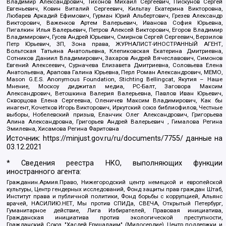
Владимир Александрович, Тихонов Михаил Сергеевич, Пискунов Сергей
Евгеньевич, Ковин Виталий Сергеевич, Кильтау Екатерина Викторовна,
Любарев Аркадий Ефимович, Гурман Юрий Альбертович, Грезев Александр
Викторович, Важенков Артем Валерьевич, Иванова София Юрьевна,
Пигалкин Илья Валерьевич, Петров Алексей Викторович, Егоров Владимир
Владимирович, Гусев Андрей Юрьевич, Смирнов Сергей Сергеевич, Верзилов
Петр Юрьевич, ЗП, Зона права, ЖУРНАЛИСТ-ИНОСТРАННЫЙ АГЕНТ,
Вольтская Татьяна Анатольевна, Клепиковская Екатерина Дмитриевна,
Сотников Даниил Владимирович, Захаров Андрей Вячеславович, Симонов
Евгений Алексеевич, Сурначева Елизавета Дмитриевна, Соловьева Елена
Анатольевна, Арапова Галина Юрьевна, Перл Роман Александрович, МЕМО,
Mason G.E.S. Anonymous Foundation, Stichting Bellingcat, Якутия – Наше
Мнение, Москоу диджитал медиа, РС-Балт, Заговора Максим
Александрович, Ветошкина Валерия Валерьевна, Павлов Иван Юрьевич,
Скворцова Елена Сергеевна, Оленичев Максим Владимирович, Как бы
инагент, Кочетков Игорь Викторович, Иркутский союз библиофилов, Честные
выборы, Нобелевский призыв, Еланчик Олег Александрович, Григорьева
Алина Александровна, Григорьев Андрей Валерьевич , Гималова Регина
Эмилевна, Хисамова Регина Фаритовна
Источник:
https://minjust.gov.ru/ru/documents/7755/
данные на
03.12.2021
* Сведения реестра НКО, выполняющих функции
иностранного агента:
Гражданин.Армия.Право, Нижегородский центр немецкой и европейской
культуры, Центр гендерных исследований, Фонд защиты прав граждан Штаб,
Институт права и публичной политики, Фонд борьбы с коррупцией, Альянс
врачей, НАСИЛИЮ.НЕТ, Мы против СПИДа, СВЕЧА, Открытый Петербург,
Гуманитарное действие, Лига Избирателей, Правовая инициатива,
Гражданская инициатива против экологической преступности,
Гражданский Союз, "Хасдей Ерушалаим" (Милосердие), Центр поддержки и