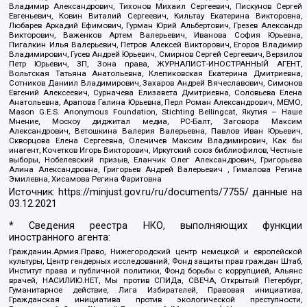
Владимир Александрович, Тихонов Михаил Сергеевич, Пискунов Сергей
Евгеньевич, Ковин Виталий Сергеевич, Кильтау Екатерина Викторовна,
Любарев Аркадий Ефимович, Гурман Юрий Альбертович, Грезев Александр
Викторович, Важенков Артем Валерьевич, Иванова София Юрьевна,
Пигалкин Илья Валерьевич, Петров Алексей Викторович, Егоров Владимир
Владимирович, Гусев Андрей Юрьевич, Смирнов Сергей Сергеевич, Верзилов
Петр Юрьевич, ЗП, Зона права, ЖУРНАЛИСТ-ИНОСТРАННЫЙ АГЕНТ,
Вольтская Татьяна Анатольевна, Клепиковская Екатерина Дмитриевна,
Сотников Даниил Владимирович, Захаров Андрей Вячеславович, Симонов
Евгений Алексеевич, Сурначева Елизавета Дмитриевна, Соловьева Елена
Анатольевна, Арапова Галина Юрьевна, Перл Роман Александрович, МЕМО,
Mason G.E.S. Anonymous Foundation, Stichting Bellingcat, Якутия – Наше
Мнение, Москоу диджитал медиа, РС-Балт, Заговора Максим
Александрович, Ветошкина Валерия Валерьевна, Павлов Иван Юрьевич,
Скворцова Елена Сергеевна, Оленичев Максим Владимирович, Как бы
инагент, Кочетков Игорь Викторович, Иркутский союз библиофилов, Честные
выборы, Нобелевский призыв, Еланчик Олег Александрович, Григорьева
Алина Александровна, Григорьев Андрей Валерьевич , Гималова Регина
Эмилевна, Хисамова Регина Фаритовна
Источник:
https://minjust.gov.ru/ru/documents/7755/
данные на
03.12.2021
* Сведения реестра НКО, выполняющих функции
иностранного агента:
Гражданин.Армия.Право, Нижегородский центр немецкой и европейской
культуры, Центр гендерных исследований, Фонд защиты прав граждан Штаб,
Институт права и публичной политики, Фонд борьбы с коррупцией, Альянс
врачей, НАСИЛИЮ.НЕТ, Мы против СПИДа, СВЕЧА, Открытый Петербург,
Гуманитарное действие, Лига Избирателей, Правовая инициатива,
Гражданская инициатива против экологической преступности,