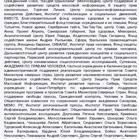
Гражданский Союз, "Хасдей Ерушалаим" (Милосердие), Центр поддержки и
содействия развитию средств массовой информации, В защиту прав
заключенных, Горячая Линия, Центр социально-информационных
инициатив Действие, Институт глобализации и социальных движений,
ВМЕСТЕ, Благотворительный фонд охраны здоровья и защиты прав
граждан, Благотворительный фонд помощи осужденным и их семьям, Фонд
Тольятти, Новое время, Серебряная тайга, Так-Так-Так, центр Сова, центр
Анна, Проект Апрель, Самарская губерния, Эра здоровья, Мемориал,
Аналитический Центр Юрия Левады, Издательство Парк Гагарина, Фонд
содействия имени Андрея Рылькова, Сфера, Уральская правозащитная
группа, Женщины Евразии, СИБАЛЬТ, Институт прав человека, Фонд защиты
гласности, Российский исследовательский центр по правам человека,
Дальневосточный центр развития гражданских инициатив и социального
партнерства, Пермский региональный правозащитный центр, Гражданское
действие, Центр независимых социологических исследований, Сутяжник,
АКАДЕМИЯ ПО ПРАВАМ ЧЕЛОВЕКА, Частное учреждение в Калининграде по
административной поддержке реализации программ и проектов Совета
Министров северных стран, Центр развития некоммерческих организаций,
Гражданское содействие, Интернешнл-Р, Центр Защиты Прав Средств
Массовой Информации, Институт развития прессы - Сибирь, Частное
учреждение в Санкт-Петербурге по административной поддержке
реализации программ и проектов Совета Министров Северных Стран, Фонд
поддержки свободы прессы, Гражданский контроль, Человек и Закон,
Общественная комиссия по сохранению наследия академика Сахарова,
МЕМО. РУ, Институт региональной прессы, Институт Развития Свободы
Информации, Экозащита!-Женсовет, Общественный вердикт, Евразийская
антимонопольная ассоциация, Дзугкоева Регина Николаевна, Кривенко
Сергей Владимирович, Милославский Павел Юрьевич, Шнырова Ольга
Вадимовна, Чанышева Лилия Айратовна, Сидорович Ольга Борисовна,
Туровский Александр Алексеевич, Васильева Анастасия Евгеньевна, Ривина
Анна Валерьевна, Бурдина Юлия Владимировна, Бойко Анатолий
Николаевич, Пивоваров Андрей Сергеевич, Дугин Сергей Георгиевич, Аверин