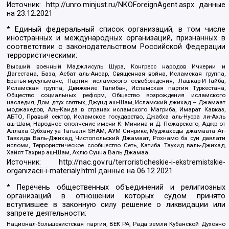
Источник:
http://unro.minjust.ru/NKOForeignAgent.aspx
данные
на
23.12.2021
* Единый федеральный список организаций, в том числе
иностранных и международных организаций, признанных в
соответствии с законодательством Российской Федерации
террористическими:
Высший военный Маджлисуль Шура, Конгресс народов Ичкерии и
Дагестана, База, Асбат аль-Ансар, Священная война, Исламская группа,
Братья-мусульмане, Партия исламского освобождения, Лашкар-И-Тайба,
Исламская группа, Движение Талибан, Исламская партия Туркестана,
Общество социальных реформ, Общество возрождения исламского
наследия, Дом двух святых, Джунд аш-Шам, Исламский джихад – Джамаат
моджахедов, Аль-Каида в странах исламского Магриба, Имарат Кавказ,
АБТО, Правый сектор, Исламское государство, Джабха аль-Нусра ли-Ахль
аш-Шам, Народное ополчение имени К. Минина и Д. Пожарского, Аджр от
Аллаха Субхану уа Тагьаля SHAM, АУМ Синрике, Муджахеды джамаата Ат-
Тавхида Валь-Джихад, Чистопольский Джамаат, Рохнамо ба суи давлати
исломи, Террористическое сообщество Сеть, Катиба Таухид валь-Джихад,
Хайят Тахрир аш-Шам, Ахлю Сунна Валь Джамаа
Источник:
http://nac.gov.ru/terroristicheskie-i-ekstremistskie-
organizacii-i-materialy.html
данные на
06.12.2021
* Перечень общественных объединений и религиозных
организаций в отношении которых судом принято
вступившее в законную силу решение о ликвидации или
запрете деятельности:
Национал-большевистская партия, ВЕК РА, Рада земли Кубанской Духовно