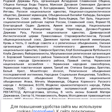
Родовой Державы Русь, организация Асгардская Славянская Община,
Община Капища Веды Перуна, Мужская Духовная Семинария Духовное
Учреждение, Нурджулар, К Богодержавию, Таблиги Джамаат, Свидетели
Иеговы, Русское национальное единство, Национал-социалистическое
общество, Джамаат мувахидов, Объединенный Вилайат Кабарды, Балкарии
и Карачая, Союз славян, Ат-Такфир Валь-Хиджра, Пит Буль, Национал-
социалистическая рабочая партия России, Славянский союз, Формат-18,
Благородный Орден Дьявола, Армия воли народа, Национальная
Социалистическая Инициатива города Череповца, Духовно-Родовая
Держава Русь, Русское национальное единство, Древнерусской
Инглистической церкви Православных Староверов-Инглингов, Русский
общенациональный союз, Движение против нелегальной иммиграции,
Кровь и Честь, О свободе совести и о религиозных объединениях, Омская
организация общественного политического движения Русское
национальное единство, Северное Братство, Клуб Болельщиков Футбольного
Клуба Динамо, Файзрахманисты, Мусульманская религиозная организация
п. Боровский Тюменского района Тюменской области, Община Коренного
Русского народа Щелковского района, Правый сектор, Украинская
национальная ассамблея – Украинская народная самооборона,
Украинская повстанческая армия, Тризуб им. Степана Бандеры, Братство,
Белый Крест, Misanthropic division, Религиозное объединение
последователей инглиизма, Народная Социальная Инициатива, TulaSkins,
Этнополитическое объединение Русские, Русское национальное
объединение Атака, Мечеть Мирмамеда, Община Коренного Русского
народа г. Астрахани, ВОЛЯ, Меджлис крымскотатарского народа, Рубеж
Севера, ТОЙС, О противодействии экстремистской деятельности,
РЕВТАТПОД, Артподготовка, Штольц, В честь иконы Божией Матери
Державная, Сектор 16, Независимость, Фирма, Молодежная правозащитная
группа МПГ, Курсом Правды и Единения, Каракольская инициативная
группа, Автоград Крю, Союз Славянских Сил Руси, Алля-Аят,
Для повышения удобства сайта мы используем
Благотворительный пансионат Ак Умут, Русская республика Русь,
Арестантское уголовное единство, Башкорт, Нация и свобода, W.H.С., Фалунь
cookies (
подробнее
). К сайту подключены