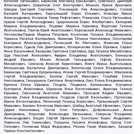
Виталий Евгеньевич, Барахоев Магомед Бекханович, Шевченко Дмитрий
Александрович, Шарипков Олег Викторович, Мошель Ирина Ароновна,
Шведов Григорий Сергеевич, Пономарев Лев Александрович, Созаев
Валерий Валерьевич, Каргалицкий Борис Юльевич, Исакова Ирина
Александровна, Исламов Тимур Рифгатович, Романова Ольга Евгеньевна,
Щаров Сергей Алексадрович, Цирульников Борис Альбертович, Халидова
Марина Владимировна, Людевиг Марина Зариевна, Федотова Галина
Анатольевна, Паутов Юрий Анатольевич, Верховский Александр Маркович,
Пислакова-Паркер Марина Петровна, Кочеткова Татьяна Владимировна,
Чуркина Наталья Валерьевна, Акимова Татьяна Николаевна, Золотарева
Екатерина Александровна, Рачинский Ян Збигневич, Жемкова Елена
Борисовна, Гудков Лев Дмитриевич, Илларионова Юлия Юрьевна, Саранг
Анна Васильевна, Захарова Светлана Сергеевна, Щур Татьяна Михайловна,
Щур Николай Алексеевич, Аверин Владимир Анатольевич, Блинушов
Андрей Юрьевич, Мосин Алексей Геннадьевич, Гефтер Валентин
Михайлович, Симонов Алексей Кириллович, Флиге Ирина Анатольевна,
Мельникова Валентина Дмитриевна, Вититинова Елена Владимировна,
Баженова Светлана Куприяновна, Исаев Сергей Владимирович, Максимов
Сергей Владимирович, Беляев Сергей Иванович, Голубева Елена
Николаевна, Ганнушкина Светлана Алексеевна, Закс Елена Владимировна,
Буртина Елена Юрьевна, Гендель Людмила Залмановна, Кокорина
Екатерина Алексеевна, Шуманов Илья Вячеславович, Арапова Галина
Юрьевна, Свечников Анатолий Мариевич, Прохоров Вадим Юрьевич,
Шахова Елена Владимировна, Подузов Сергей Васильевич, Протасова
Ирина Вячеславовна, Литинский Леонид Борисович, Лукашевский Сергей
Маркович, Бахмин Вячеслав Иванович, Шабад Анатолий Ефимович, Сухих
Дарья Николаевна, Орлов Олег Петрович, Добровольская Анна
Дмитриевна, Королева Александра Евгеньевна, Смирнов Владимир
Александрович, Вицин Сергей Ефимович, Золотухин Борис Андреевич,
Левинсон Лев Семенович, Локшина Татьяна Иосифовна, Орлов Олег
Петрович, Полякова Мара Федоровна, Резник Генри Маркович, Захаров
Герман Константинович