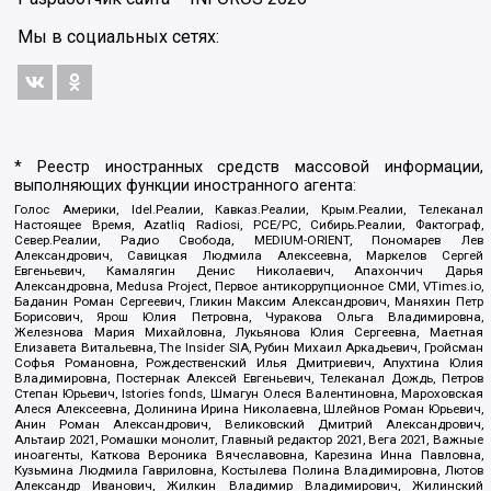
Мы в социальных сетях:
* Реестр иностранных средств массовой информации,
выполняющих функции иностранного агента:
Голос Америки, Idel.Реалии, Кавказ.Реалии, Крым.Реалии, Телеканал
Настоящее Время, Azatliq Radiosi, PCE/PC, Сибирь.Реалии, Фактограф,
Север.Реалии, Радио Свобода, MEDIUM-ORIENT, Пономарев Лев
Александрович, Савицкая Людмила Алексеевна, Маркелов Сергей
Евгеньевич, Камалягин Денис Николаевич, Апахончич Дарья
Александровна, Medusa Project, Первое антикоррупционное СМИ, VTimes.io,
Баданин Роман Сергеевич, Гликин Максим Александрович, Маняхин Петр
Борисович, Ярош Юлия Петровна, Чуракова Ольга Владимировна,
Железнова Мария Михайловна, Лукьянова Юлия Сергеевна, Маетная
Елизавета Витальевна, The Insider SIA, Рубин Михаил Аркадьевич, Гройсман
Софья Романовна, Рождественский Илья Дмитриевич, Апухтина Юлия
Владимировна, Постернак Алексей Евгеньевич, Телеканал Дождь, Петров
Степан Юрьевич, Istories fonds, Шмагун Олеся Валентиновна, Мароховская
Алеся Алексеевна, Долинина Ирина Николаевна, Шлейнов Роман Юрьевич,
Анин Роман Александрович, Великовский Дмитрий Александрович,
Альтаир 2021, Ромашки монолит, Главный редактор 2021, Вега 2021, Важные
иноагенты, Каткова Вероника Вячеславовна, Карезина Инна Павловна,
Кузьмина Людмила Гавриловна, Костылева Полина Владимировна, Лютов
Александр Иванович, Жилкин Владимир Владимирович, Жилинский