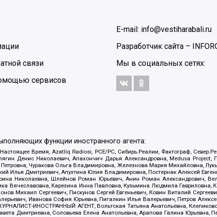
E-mail: info@vestiharabali.ru
мации
Разработчик сайта –
INFOR
атной связи
Мы в социальных сетях:
 помощью сервисов
выполняющих функции иностранного агента:
 Настоящее Время, Azatliq Radiosi, PCE/PC, Сибирь.Реалии, Фактограф, Север
ягин Денис Николаевич, Апахончич Дарья Александровна, Medusa Project, П
етровна, Чуракова Ольга Владимировна, Железнова Мария Михайловна, Лукьян
й Илья Дмитриевич, Апухтина Юлия Владимировна, Постернак Алексей Евгеньев
рина Николаевна, Шлейнов Роман Юрьевич, Анин Роман Александрович, Вел
оника Вячеславовна, Карезина Инна Павловна, Кузьмина Людмила Гавриловна
ов Михаил Сергеевич, Пискунов Сергей Евгеньевич, Ковин Виталий Сергеевич
алерьевич, Иванова София Юрьевна, Пигалкин Илья Валерьевич, Петров Алексе
а, ЖУРНАЛИСТ-ИНОСТРАННЫЙ АГЕНТ, Вольтская Татьяна Анатольевна, Клепиков
авета Дмитриевна, Соловьева Елена Анатольевна, Арапова Галина Юрьевна, П