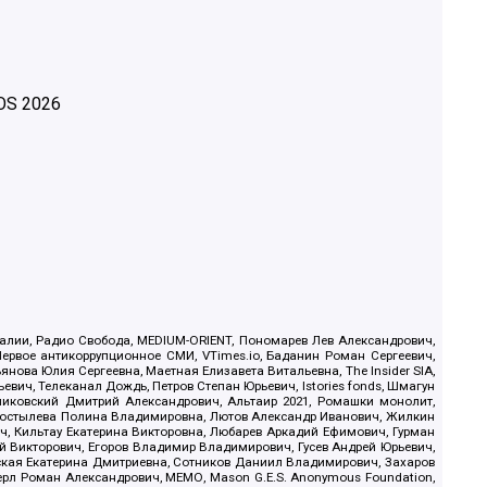
OS
2026
.Реалии, Радио Свобода, MEDIUM-ORIENT, Пономарев Лев Александрович,
ервое антикоррупционное СМИ, VTimes.io, Баданин Роман Сергеевич,
ова Юлия Сергеевна, Маетная Елизавета Витальевна, The Insider SIA,
ич, Телеканал Дождь, Петров Степан Юрьевич, Istories fonds, Шмагун
иковский Дмитрий Александрович, Альтаир 2021, Ромашки монолит,
, Костылева Полина Владимировна, Лютов Александр Иванович, Жилкин
, Кильтау Екатерина Викторовна, Любарев Аркадий Ефимович, Гурман
й Викторович, Егоров Владимир Владимирович, Гусев Андрей Юрьевич,
ская Екатерина Дмитриевна, Сотников Даниил Владимирович, Захаров
ерл Роман Александрович, МЕМО, Mason G.E.S. Anonymous Foundation,