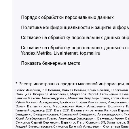
Порядок обработки персональных данных
Политика конфиденциальности и защиты инфор
Согласие на обработку персональных данных обр
Согласие на обработку персональных данных с
Yandex.Metrika, LiveInternet, top.mail.ru
Показать баннерные места
* Реестр иностранных средств массовой информации, 
Голос Америки, Idel.Реалии, Кавказ.Реалии, Крым.Реалии, Телеканал
Савицкая Людмила Алексеевна, Маркелов Сергей Евгеньевич, Камал
Гликин Максим Александрович, Маняхин Петр Борисович, Ярош Юлия П
Рубин Михаил Аркадьевич, Гройсман Софья Романовна, Рождественски
Олеся Валентиновна, Мароховская Алеся Алексеевна, Долинина И
Главный редактор 2021, Вега 2021, Важные иноагенты, Каткова Вер
Владимир Владимирович, Жилинский Владимир Александрович, Тихон
Юрий Альбертович, Грезев Александр Викторович, Важенков Артем В
Смирнов Сергей Сергеевич, Верзилов Петр Юрьевич, ЗП, Зона прав
Андрей Вячеславович, Симонов Евгений Алексеевич, Сурначева Елиз