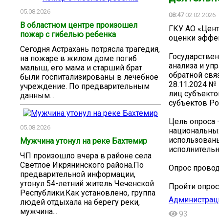
05.08.2026
08:47
02.02.2026
В областном центре произошел
ГКУ АО «Цент
пожар с гибелью ребенка
оценки эффе
Сегодня Астрахань потрясла трагедия,
Государствен
на пожаре в жилом доме погиб
анализа и уп
малыш, его мама и старший брат
обратной свя
были госпитализированы в лечебное
28.11.2024 №
учреждение. По предварительным
лиц субъекто
данным...
субъектов Ро
Цель опроса 
05.08.2026
национальных
использован
Мужчина утонул на реке Бахтемир
исполнительн
ЧП произошло вчера в районе села
Светлое Икрянинского района.По
Опрос провод
предварительной информации,
утонул 54-летний житель Чеченской
Пройти опрос 
Республики.Как установлено, группа
Администраци
людей отдыхала на берегу реки,
мужчина...
93