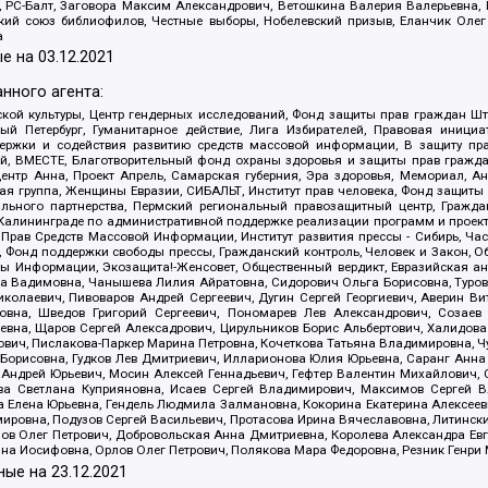
иа, РС-Балт, Заговора Максим Александрович, Ветошкина Валерия Валерьевна
ский союз библиофилов, Честные выборы, Нобелевский призыв, Еланчик Олег
а
е на
03.12.2021
нного агента:
ой культуры, Центр гендерных исследований, Фонд защиты прав граждан Шта
 Петербург, Гуманитарное действие, Лига Избирателей, Правовая инициат
держки и содействия развитию средств массовой информации, В защиту п
ий, ВМЕСТЕ, Благотворительный фонд охраны здоровья и защиты прав граж
, центр Анна, Проект Апрель, Самарская губерния, Эра здоровья, Мемориал,
я группа, Женщины Евразии, СИБАЛЬТ, Институт прав человека, Фонд защиты 
льного партнерства, Пермский региональный правозащитный центр, Граждан
лининграде по административной поддержке реализации программ и проекто
 Прав Средств Массовой Информации, Институт развития прессы - Сибирь, Ча
, Фонд поддержки свободы прессы, Гражданский контроль, Человек и Закон, 
оды Информации, Экозащита!-Женсовет, Общественный вердикт, Евразийская а
 Вадимовна, Чанышева Лилия Айратовна, Сидорович Ольга Борисовна, Туровс
олаевич, Пивоваров Андрей Сергеевич, Дугин Сергей Георгиевич, Аверин В
вна, Шведов Григорий Сергеевич, Пономарев Лев Александрович, Созаев
евна, Щаров Сергей Алексадрович, Цирульников Борис Альбертович, Халидо
ович, Пислакова-Паркер Марина Петровна, Кочеткова Татьяна Владимировна, Ч
Борисовна, Гудков Лев Дмитриевич, Илларионова Юлия Юрьевна, Саранг Анна
Андрей Юрьевич, Мосин Алексей Геннадьевич, Гефтер Валентин Михайлович,
а Светлана Куприяновна, Исаев Сергей Владимирович, Максимов Сергей Вл
а Елена Юрьевна, Гендель Людмила Залмановна, Кокорина Екатерина Алексее
ровна, Подузов Сергей Васильевич, Протасова Ирина Вячеславовна, Литинск
ов Олег Петрович, Добровольская Анна Дмитриевна, Королева Александра Ев
яна Иосифовна, Орлов Олег Петрович, Полякова Мара Федоровна, Резник Генри
ные на
23.12.2021