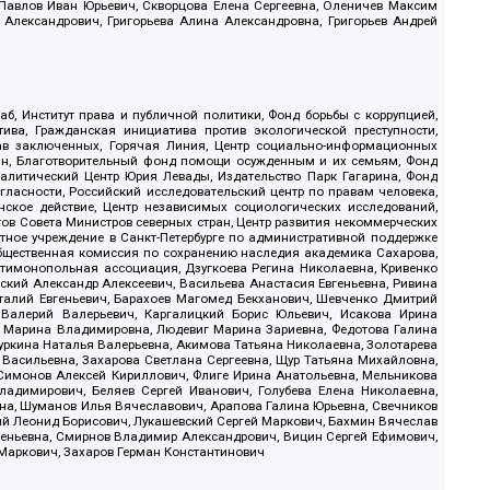
, Павлов Иван Юрьевич, Скворцова Елена Сергеевна, Оленичев Максим
 Александрович, Григорьева Алина Александровна, Григорьев Андрей
б, Институт права и публичной политики, Фонд борьбы с коррупцией,
ива, Гражданская инициатива против экологической преступности,
рав заключенных, Горячая Линия, Центр социально-информационных
дан, Благотворительный фонд помощи осужденным и их семьям, Фонд
 Аналитический Центр Юрия Левады, Издательство Парк Гагарина, Фонд
гласности, Российский исследовательский центр по правам человека,
ское действие, Центр независимых социологических исследований,
в Совета Министров северных стран, Центр развития некоммерческих
стное учреждение в Санкт-Петербурге по административной поддержке
Общественная комиссия по сохранению наследия академика Сахарова,
нтимонопольная ассоциация, Дзугкоева Регина Николаевна, Кривенко
кий Александр Алексеевич, Васильева Анастасия Евгеньевна, Ривина
италий Евгеньевич, Барахоев Магомед Бекханович, Шевченко Дмитрий
 Валерий Валерьевич, Каргалицкий Борис Юльевич, Исакова Ирина
ва Марина Владимировна, Людевиг Марина Зариевна, Федотова Галина
уркина Наталья Валерьевна, Акимова Татьяна Николаевна, Золотарева
 Васильевна, Захарова Светлана Сергеевна, Щур Татьяна Михайловна,
 Симонов Алексей Кириллович, Флиге Ирина Анатольевна, Мельникова
адимирович, Беляев Сергей Иванович, Голубева Елена Николаевна,
вна, Шуманов Илья Вячеславович, Арапова Галина Юрьевна, Свечников
ий Леонид Борисович, Лукашевский Сергей Маркович, Бахмин Вячеслав
геньевна, Смирнов Владимир Александрович, Вицин Сергей Ефимович,
 Маркович, Захаров Герман Константинович