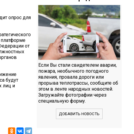
дит опрос для
ратегического
а платформе
 Федерации от
олжностных
органов
Если Вы стали свидетелем аварии,
пожара, необычного погодного
тижение
явления, провала дороги или
са будут
прорыва теплотрассы, сообщите об
 лиц и
этом в ленте народных новостей.
Загружайте фотографии через
специальную форму.
ДОБАВИТЬ НОВОСТЬ