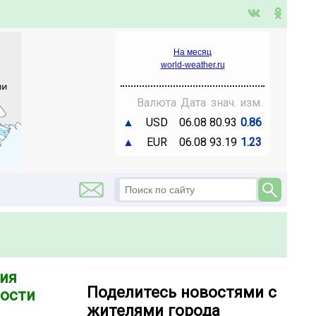
На месяц
world-weather.ru
Валюта
Дата
знач.
изм.
▲
USD
06.08
80.93
0.86
▲
EUR
06.08
93.19
1.23
ния
Поделитесь новостями с
ности
жителями города