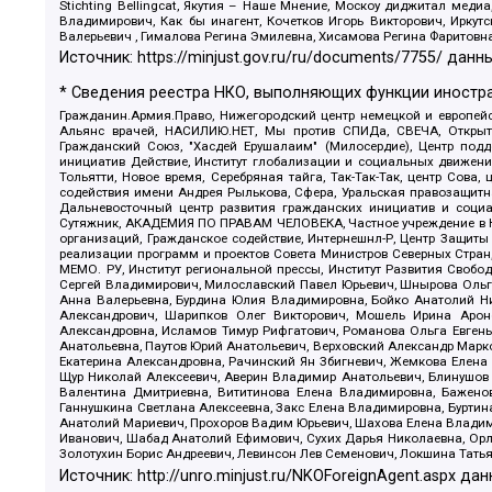
Stichting Bellingcat, Якутия – Наше Мнение, Москоу диджитал мед
Владимирович, Как бы инагент, Кочетков Игорь Викторович, Иркут
Валерьевич , Гималова Регина Эмилевна, Хисамова Регина Фаритовн
Источник:
https://minjust.gov.ru/ru/documents/7755/
данны
* Сведения реестра НКО, выполняющих функции иностра
Гражданин.Армия.Право, Нижегородский центр немецкой и европейск
Альянс врачей, НАСИЛИЮ.НЕТ, Мы против СПИДа, СВЕЧА, Открытый
Гражданский Союз, "Хасдей Ерушалаим" (Милосердие), Центр под
инициатив Действие, Институт глобализации и социальных движен
Тольятти, Новое время, Серебряная тайга, Так-Так-Так, центр Сова
содействия имени Андрея Рылькова, Сфера, Уральская правозащитна
Дальневосточный центр развития гражданских инициатив и социа
Сутяжник, АКАДЕМИЯ ПО ПРАВАМ ЧЕЛОВЕКА, Частное учреждение в Ка
организаций, Гражданское содействие, Интернешнл-Р, Центр Защиты
реализации программ и проектов Совета Министров Северных Стран
МЕМО. РУ, Институт региональной прессы, Институт Развития Своб
Сергей Владимирович, Милославский Павел Юрьевич, Шнырова Ольга
Анна Валерьевна, Бурдина Юлия Владимировна, Бойко Анатолий Ник
Александрович, Шарипков Олег Викторович, Мошель Ирина Ароно
Александровна, Исламов Тимур Рифгатович, Романова Ольга Евгень
Анатольевна, Паутов Юрий Анатольевич, Верховский Александр Марк
Екатерина Александровна, Рачинский Ян Збигневич, Жемкова Елена 
Щур Николай Алексеевич, Аверин Владимир Анатольевич, Блинушов 
Валентина Дмитриевна, Вититинова Елена Владимировна, Баженов
Ганнушкина Светлана Алексеевна, Закс Елена Владимировна, Буртин
Анатолий Мариевич, Прохоров Вадим Юрьевич, Шахова Елена Владими
Иванович, Шабад Анатолий Ефимович, Сухих Дарья Николаевна, Орл
Золотухин Борис Андреевич, Левинсон Лев Семенович, Локшина Тать
Источник:
http://unro.minjust.ru/NKOForeignAgent.aspx
дан