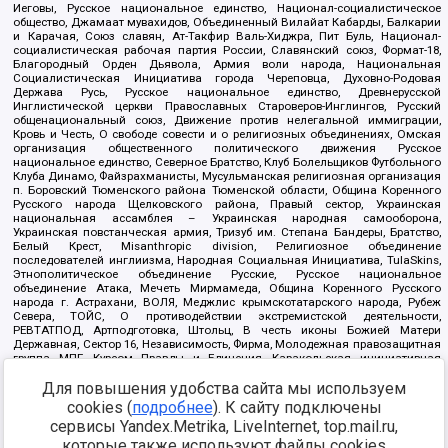
Иеговы, Русское национальное единство, Национал-социалистическое
общество, Джамаат мувахидов, Объединенный Вилайат Кабарды, Балкарии
и Карачая, Союз славян, Ат-Такфир Валь-Хиджра, Пит Буль, Национал-
социалистическая рабочая партия России, Славянский союз, Формат-18,
Благородный Орден Дьявола, Армия воли народа, Национальная
Социалистическая Инициатива города Череповца, Духовно-Родовая
Держава Русь, Русское национальное единство, Древнерусской
Инглистической церкви Православных Староверов-Инглингов, Русский
общенациональный союз, Движение против нелегальной иммиграции,
Кровь и Честь, О свободе совести и о религиозных объединениях, Омская
организация общественного политического движения Русское
национальное единство, Северное Братство, Клуб Болельщиков Футбольного
Клуба Динамо, Файзрахманисты, Мусульманская религиозная организация
п. Боровский Тюменского района Тюменской области, Община Коренного
Русского народа Щелковского района, Правый сектор, Украинская
национальная ассамблея – Украинская народная самооборона,
Украинская повстанческая армия, Тризуб им. Степана Бандеры, Братство,
Белый Крест, Misanthropic division, Религиозное объединение
последователей инглиизма, Народная Социальная Инициатива, TulaSkins,
Этнополитическое объединение Русские, Русское национальное
объединение Атака, Мечеть Мирмамеда, Община Коренного Русского
народа г. Астрахани, ВОЛЯ, Меджлис крымскотатарского народа, Рубеж
Севера, ТОЙС, О противодействии экстремистской деятельности,
РЕВТАТПОД, Артподготовка, Штольц, В честь иконы Божией Матери
Державная, Сектор 16, Независимость, Фирма, Молодежная правозащитная
группа МПГ, Курсом Правды и Единения, Каракольская инициативная
группа, Автоград Крю, Союз Славянских Сил Руси, Алля-Аят,
Для повышения удобства сайта мы используем
Благотворительный пансионат Ак Умут, Русская республика Русь,
Арестантское уголовное единство, Башкорт, Нация и свобода, W.H.С., Фалунь
cookies (
подробнее
). К сайту подключены
Дафа, Иртыш Ultras, Русский Патриотический клуб-Новокузнецк/РПК,
сервисы Yandex.Metrika, LiveInternet, top.mail.ru,
Сибирский державный союз, Фонд борьбы с коррупцией, Фонд защиты прав
граждан, Штабы Навального, Совет граждан СССР Прикубанского округа г.
которые также используют файлы cookies