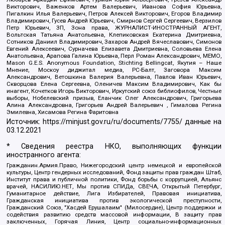
Викторович, Важенков Артем Валерьевич, Иванова София Юрьевна,
Пигалкин Илья Валерьевич, Петров Алексей Викторович, Егоров Владимир
Владимирович, Гусев Андрей Юрьевич, Смирнов Сергей Сергеевич, Верзилов
Петр Юрьевич, ЗП, Зона права, ЖУРНАЛИСТ-ИНОСТРАННЫЙ АГЕНТ,
Вольтская Татьяна Анатольевна, Клепиковская Екатерина Дмитриевна,
Сотников Даниил Владимирович, Захаров Андрей Вячеславович, Симонов
Евгений Алексеевич, Сурначева Елизавета Дмитриевна, Соловьева Елена
Анатольевна, Арапова Галина Юрьевна, Перл Роман Александрович, МЕМО,
Mason G.E.S. Anonymous Foundation, Stichting Bellingcat, Якутия – Наше
Мнение, Москоу диджитал медиа, РС-Балт, Заговора Максим
Александрович, Ветошкина Валерия Валерьевна, Павлов Иван Юрьевич,
Скворцова Елена Сергеевна, Оленичев Максим Владимирович, Как бы
инагент, Кочетков Игорь Викторович, Иркутский союз библиофилов, Честные
выборы, Нобелевский призыв, Еланчик Олег Александрович, Григорьева
Алина Александровна, Григорьев Андрей Валерьевич , Гималова Регина
Эмилевна, Хисамова Регина Фаритовна
Источник:
https://minjust.gov.ru/ru/documents/7755/
данные на
03.12.2021
* Сведения реестра НКО, выполняющих функции
иностранного агента:
Гражданин.Армия.Право, Нижегородский центр немецкой и европейской
культуры, Центр гендерных исследований, Фонд защиты прав граждан Штаб,
Институт права и публичной политики, Фонд борьбы с коррупцией, Альянс
врачей, НАСИЛИЮ.НЕТ, Мы против СПИДа, СВЕЧА, Открытый Петербург,
Гуманитарное действие, Лига Избирателей, Правовая инициатива,
Гражданская инициатива против экологической преступности,
Гражданский Союз, "Хасдей Ерушалаим" (Милосердие), Центр поддержки и
содействия развитию средств массовой информации, В защиту прав
заключенных, Горячая Линия, Центр социально-информационных