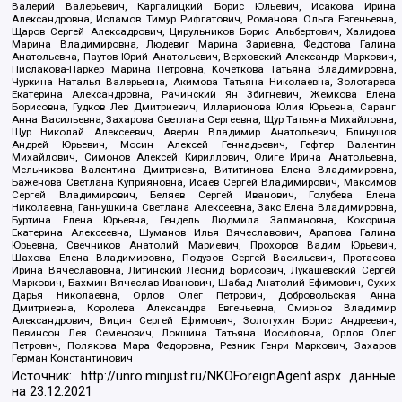
Валерий Валерьевич, Каргалицкий Борис Юльевич, Исакова Ирина
Александровна, Исламов Тимур Рифгатович, Романова Ольга Евгеньевна,
Щаров Сергей Алексадрович, Цирульников Борис Альбертович, Халидова
Марина Владимировна, Людевиг Марина Зариевна, Федотова Галина
Анатольевна, Паутов Юрий Анатольевич, Верховский Александр Маркович,
Пислакова-Паркер Марина Петровна, Кочеткова Татьяна Владимировна,
Чуркина Наталья Валерьевна, Акимова Татьяна Николаевна, Золотарева
Екатерина Александровна, Рачинский Ян Збигневич, Жемкова Елена
Борисовна, Гудков Лев Дмитриевич, Илларионова Юлия Юрьевна, Саранг
Анна Васильевна, Захарова Светлана Сергеевна, Щур Татьяна Михайловна,
Щур Николай Алексеевич, Аверин Владимир Анатольевич, Блинушов
Андрей Юрьевич, Мосин Алексей Геннадьевич, Гефтер Валентин
Михайлович, Симонов Алексей Кириллович, Флиге Ирина Анатольевна,
Мельникова Валентина Дмитриевна, Вититинова Елена Владимировна,
Баженова Светлана Куприяновна, Исаев Сергей Владимирович, Максимов
Сергей Владимирович, Беляев Сергей Иванович, Голубева Елена
Николаевна, Ганнушкина Светлана Алексеевна, Закс Елена Владимировна,
Буртина Елена Юрьевна, Гендель Людмила Залмановна, Кокорина
Екатерина Алексеевна, Шуманов Илья Вячеславович, Арапова Галина
Юрьевна, Свечников Анатолий Мариевич, Прохоров Вадим Юрьевич,
Шахова Елена Владимировна, Подузов Сергей Васильевич, Протасова
Ирина Вячеславовна, Литинский Леонид Борисович, Лукашевский Сергей
Маркович, Бахмин Вячеслав Иванович, Шабад Анатолий Ефимович, Сухих
Дарья Николаевна, Орлов Олег Петрович, Добровольская Анна
Дмитриевна, Королева Александра Евгеньевна, Смирнов Владимир
Александрович, Вицин Сергей Ефимович, Золотухин Борис Андреевич,
Левинсон Лев Семенович, Локшина Татьяна Иосифовна, Орлов Олег
Петрович, Полякова Мара Федоровна, Резник Генри Маркович, Захаров
Герман Константинович
Источник:
http://unro.minjust.ru/NKOForeignAgent.aspx
данные
на
23.12.2021