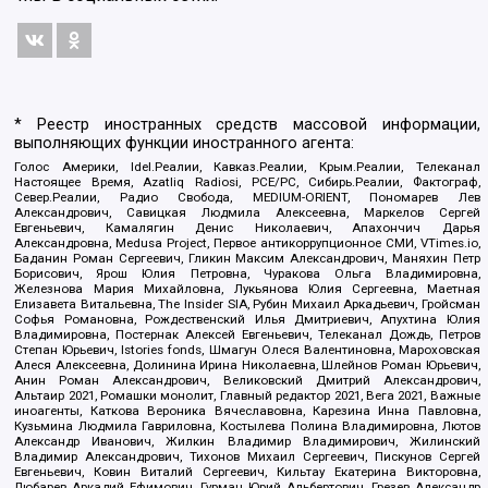
* Реестр иностранных средств массовой информации,
выполняющих функции иностранного агента:
Голос Америки, Idel.Реалии, Кавказ.Реалии, Крым.Реалии, Телеканал
Настоящее Время, Azatliq Radiosi, PCE/PC, Сибирь.Реалии, Фактограф,
Север.Реалии, Радио Свобода, MEDIUM-ORIENT, Пономарев Лев
Александрович, Савицкая Людмила Алексеевна, Маркелов Сергей
Евгеньевич, Камалягин Денис Николаевич, Апахончич Дарья
Александровна, Medusa Project, Первое антикоррупционное СМИ, VTimes.io,
Баданин Роман Сергеевич, Гликин Максим Александрович, Маняхин Петр
Борисович, Ярош Юлия Петровна, Чуракова Ольга Владимировна,
Железнова Мария Михайловна, Лукьянова Юлия Сергеевна, Маетная
Елизавета Витальевна, The Insider SIA, Рубин Михаил Аркадьевич, Гройсман
Софья Романовна, Рождественский Илья Дмитриевич, Апухтина Юлия
Владимировна, Постернак Алексей Евгеньевич, Телеканал Дождь, Петров
Степан Юрьевич, Istories fonds, Шмагун Олеся Валентиновна, Мароховская
Алеся Алексеевна, Долинина Ирина Николаевна, Шлейнов Роман Юрьевич,
Анин Роман Александрович, Великовский Дмитрий Александрович,
Альтаир 2021, Ромашки монолит, Главный редактор 2021, Вега 2021, Важные
иноагенты, Каткова Вероника Вячеславовна, Карезина Инна Павловна,
Кузьмина Людмила Гавриловна, Костылева Полина Владимировна, Лютов
Александр Иванович, Жилкин Владимир Владимирович, Жилинский
Владимир Александрович, Тихонов Михаил Сергеевич, Пискунов Сергей
Евгеньевич, Ковин Виталий Сергеевич, Кильтау Екатерина Викторовна,
Любарев Аркадий Ефимович, Гурман Юрий Альбертович, Грезев Александр