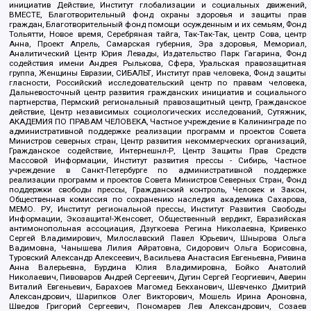
инициатив Действие, Институт глобализации и социальных движений,
ВМЕСТЕ, Благотворительный фонд охраны здоровья и защиты прав
граждан, Благотворительный фонд помощи осужденным и их семьям, Фонд
Тольятти, Новое время, Серебряная тайга, Так-Так-Так, центр Сова, центр
Анна, Проект Апрель, Самарская губерния, Эра здоровья, Мемориал,
Аналитический Центр Юрия Левады, Издательство Парк Гагарина, Фонд
содействия имени Андрея Рылькова, Сфера, Уральская правозащитная
группа, Женщины Евразии, СИБАЛЬТ, Институт прав человека, Фонд защиты
гласности, Российский исследовательский центр по правам человека,
Дальневосточный центр развития гражданских инициатив и социального
партнерства, Пермский региональный правозащитный центр, Гражданское
действие, Центр независимых социологических исследований, Сутяжник,
АКАДЕМИЯ ПО ПРАВАМ ЧЕЛОВЕКА, Частное учреждение в Калининграде по
административной поддержке реализации программ и проектов Совета
Министров северных стран, Центр развития некоммерческих организаций,
Гражданское содействие, Интернешнл-Р, Центр Защиты Прав Средств
Массовой Информации, Институт развития прессы - Сибирь, Частное
учреждение в Санкт-Петербурге по административной поддержке
реализации программ и проектов Совета Министров Северных Стран, Фонд
поддержки свободы прессы, Гражданский контроль, Человек и Закон,
Общественная комиссия по сохранению наследия академика Сахарова,
МЕМО. РУ, Институт региональной прессы, Институт Развития Свободы
Информации, Экозащита!-Женсовет, Общественный вердикт, Евразийская
антимонопольная ассоциация, Дзугкоева Регина Николаевна, Кривенко
Сергей Владимирович, Милославский Павел Юрьевич, Шнырова Ольга
Вадимовна, Чанышева Лилия Айратовна, Сидорович Ольга Борисовна,
Туровский Александр Алексеевич, Васильева Анастасия Евгеньевна, Ривина
Анна Валерьевна, Бурдина Юлия Владимировна, Бойко Анатолий
Николаевич, Пивоваров Андрей Сергеевич, Дугин Сергей Георгиевич, Аверин
Виталий Евгеньевич, Барахоев Магомед Бекханович, Шевченко Дмитрий
Александрович, Шарипков Олег Викторович, Мошель Ирина Ароновна,
Шведов Григорий Сергеевич, Пономарев Лев Александрович, Созаев