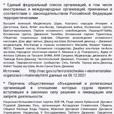
* Единый федеральный список организаций, в том числе
иностранных и международных организаций, признанных в
соответствии с законодательством Российской Федерации
террористическими:
Высший военный Маджлисуль Шура, Конгресс народов Ичкерии и
Дагестана, База, Асбат аль-Ансар, Священная война, Исламская группа,
Братья-мусульмане, Партия исламского освобождения, Лашкар-И-Тайба,
Исламская группа, Движение Талибан, Исламская партия Туркестана,
Общество социальных реформ, Общество возрождения исламского
наследия, Дом двух святых, Джунд аш-Шам, Исламский джихад – Джамаат
моджахедов, Аль-Каида в странах исламского Магриба, Имарат Кавказ,
АБТО, Правый сектор, Исламское государство, Джабха аль-Нусра ли-Ахль
аш-Шам, Народное ополчение имени К. Минина и Д. Пожарского, Аджр от
Аллаха Субхану уа Тагьаля SHAM, АУМ Синрике, Муджахеды джамаата Ат-
Тавхида Валь-Джихад, Чистопольский Джамаат, Рохнамо ба суи давлати
исломи, Террористическое сообщество Сеть, Катиба Таухид валь-Джихад,
Хайят Тахрир аш-Шам, Ахлю Сунна Валь Джамаа
Источник:
http://nac.gov.ru/terroristicheskie-i-ekstremistskie-
organizacii-i-materialy.html
данные на
06.12.2021
* Перечень общественных объединений и религиозных
организаций в отношении которых судом принято
вступившее в законную силу решение о ликвидации или
запрете деятельности:
Национал-большевистская партия, ВЕК РА, Рада земли Кубанской Духовно
Родовой Державы Русь, организация Асгардская Славянская Община,
Община Капища Веды Перуна, Мужская Духовная Семинария Духовное
Учреждение, Нурджулар, К Богодержавию, Таблиги Джамаат, Свидетели