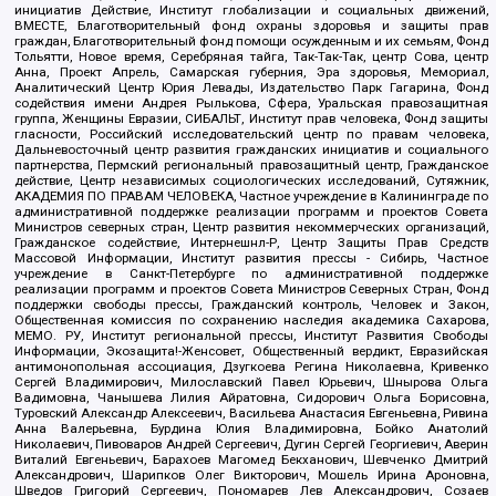
инициатив Действие, Институт глобализации и социальных движений,
ВМЕСТЕ, Благотворительный фонд охраны здоровья и защиты прав
граждан, Благотворительный фонд помощи осужденным и их семьям, Фонд
Тольятти, Новое время, Серебряная тайга, Так-Так-Так, центр Сова, центр
Анна, Проект Апрель, Самарская губерния, Эра здоровья, Мемориал,
Аналитический Центр Юрия Левады, Издательство Парк Гагарина, Фонд
содействия имени Андрея Рылькова, Сфера, Уральская правозащитная
группа, Женщины Евразии, СИБАЛЬТ, Институт прав человека, Фонд защиты
гласности, Российский исследовательский центр по правам человека,
Дальневосточный центр развития гражданских инициатив и социального
партнерства, Пермский региональный правозащитный центр, Гражданское
действие, Центр независимых социологических исследований, Сутяжник,
АКАДЕМИЯ ПО ПРАВАМ ЧЕЛОВЕКА, Частное учреждение в Калининграде по
административной поддержке реализации программ и проектов Совета
Министров северных стран, Центр развития некоммерческих организаций,
Гражданское содействие, Интернешнл-Р, Центр Защиты Прав Средств
Массовой Информации, Институт развития прессы - Сибирь, Частное
учреждение в Санкт-Петербурге по административной поддержке
реализации программ и проектов Совета Министров Северных Стран, Фонд
поддержки свободы прессы, Гражданский контроль, Человек и Закон,
Общественная комиссия по сохранению наследия академика Сахарова,
МЕМО. РУ, Институт региональной прессы, Институт Развития Свободы
Информации, Экозащита!-Женсовет, Общественный вердикт, Евразийская
антимонопольная ассоциация, Дзугкоева Регина Николаевна, Кривенко
Сергей Владимирович, Милославский Павел Юрьевич, Шнырова Ольга
Вадимовна, Чанышева Лилия Айратовна, Сидорович Ольга Борисовна,
Туровский Александр Алексеевич, Васильева Анастасия Евгеньевна, Ривина
Анна Валерьевна, Бурдина Юлия Владимировна, Бойко Анатолий
Николаевич, Пивоваров Андрей Сергеевич, Дугин Сергей Георгиевич, Аверин
Виталий Евгеньевич, Барахоев Магомед Бекханович, Шевченко Дмитрий
Александрович, Шарипков Олег Викторович, Мошель Ирина Ароновна,
Шведов Григорий Сергеевич, Пономарев Лев Александрович, Созаев