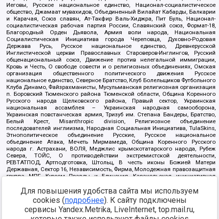
Иеговы, Русское национальное единство, Национал-социалистическое
общество, Джамаат мувахидов, Объединенный Вилайат Кабарды, Балкарии
и Карачая, Союз славян, Ат-Такфир Валь-Хиджра, Пит Буль, Национал-
социалистическая рабочая партия России, Славянский союз, Формат-18,
Благородный Орден Дьявола, Армия воли народа, Национальная
Социалистическая Инициатива города Череповца, Духовно-Родовая
Держава Русь, Русское национальное единство, Древнерусской
Инглистической церкви Православных Староверов-Инглингов, Русский
общенациональный союз, Движение против нелегальной иммиграции,
Кровь и Честь, О свободе совести и о религиозных объединениях, Омская
организация общественного политического движения Русское
национальное единство, Северное Братство, Клуб Болельщиков Футбольного
Клуба Динамо, Файзрахманисты, Мусульманская религиозная организация
п. Боровский Тюменского района Тюменской области, Община Коренного
Русского народа Щелковского района, Правый сектор, Украинская
национальная ассамблея – Украинская народная самооборона,
Украинская повстанческая армия, Тризуб им. Степана Бандеры, Братство,
Белый Крест, Misanthropic division, Религиозное объединение
последователей инглиизма, Народная Социальная Инициатива, TulaSkins,
Этнополитическое объединение Русские, Русское национальное
объединение Атака, Мечеть Мирмамеда, Община Коренного Русского
народа г. Астрахани, ВОЛЯ, Меджлис крымскотатарского народа, Рубеж
Севера, ТОЙС, О противодействии экстремистской деятельности,
РЕВТАТПОД, Артподготовка, Штольц, В честь иконы Божией Матери
Державная, Сектор 16, Независимость, Фирма, Молодежная правозащитная
группа МПГ, Курсом Правды и Единения, Каракольская инициативная
группа, Автоград Крю, Союз Славянских Сил Руси, Алля-Аят,
Для повышения удобства сайта мы используем
Благотворительный пансионат Ак Умут, Русская республика Русь,
Арестантское уголовное единство, Башкорт, Нация и свобода, W.H.С., Фалунь
cookies (
подробнее
). К сайту подключены
Дафа, Иртыш Ultras, Русский Патриотический клуб-Новокузнецк/РПК,
сервисы Yandex.Metrika, LiveInternet, top.mail.ru,
Сибирский державный союз, Фонд борьбы с коррупцией, Фонд защиты прав
граждан, Штабы Навального, Совет граждан СССР Прикубанского округа г.
которые также используют файлы cookies