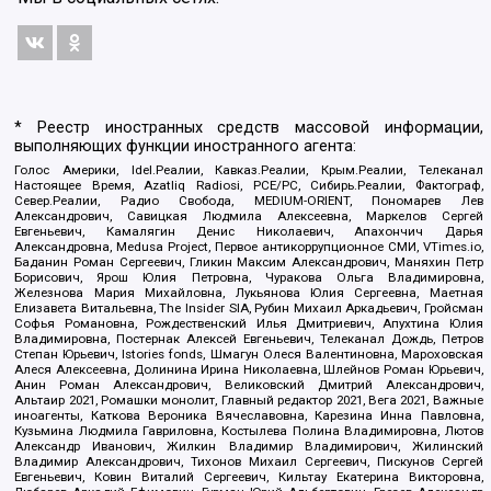
* Реестр иностранных средств массовой информации,
выполняющих функции иностранного агента:
Голос Америки, Idel.Реалии, Кавказ.Реалии, Крым.Реалии, Телеканал
Настоящее Время, Azatliq Radiosi, PCE/PC, Сибирь.Реалии, Фактограф,
Север.Реалии, Радио Свобода, MEDIUM-ORIENT, Пономарев Лев
Александрович, Савицкая Людмила Алексеевна, Маркелов Сергей
Евгеньевич, Камалягин Денис Николаевич, Апахончич Дарья
Александровна, Medusa Project, Первое антикоррупционное СМИ, VTimes.io,
Баданин Роман Сергеевич, Гликин Максим Александрович, Маняхин Петр
Борисович, Ярош Юлия Петровна, Чуракова Ольга Владимировна,
Железнова Мария Михайловна, Лукьянова Юлия Сергеевна, Маетная
Елизавета Витальевна, The Insider SIA, Рубин Михаил Аркадьевич, Гройсман
Софья Романовна, Рождественский Илья Дмитриевич, Апухтина Юлия
Владимировна, Постернак Алексей Евгеньевич, Телеканал Дождь, Петров
Степан Юрьевич, Istories fonds, Шмагун Олеся Валентиновна, Мароховская
Алеся Алексеевна, Долинина Ирина Николаевна, Шлейнов Роман Юрьевич,
Анин Роман Александрович, Великовский Дмитрий Александрович,
Альтаир 2021, Ромашки монолит, Главный редактор 2021, Вега 2021, Важные
иноагенты, Каткова Вероника Вячеславовна, Карезина Инна Павловна,
Кузьмина Людмила Гавриловна, Костылева Полина Владимировна, Лютов
Александр Иванович, Жилкин Владимир Владимирович, Жилинский
Владимир Александрович, Тихонов Михаил Сергеевич, Пискунов Сергей
Евгеньевич, Ковин Виталий Сергеевич, Кильтау Екатерина Викторовна,