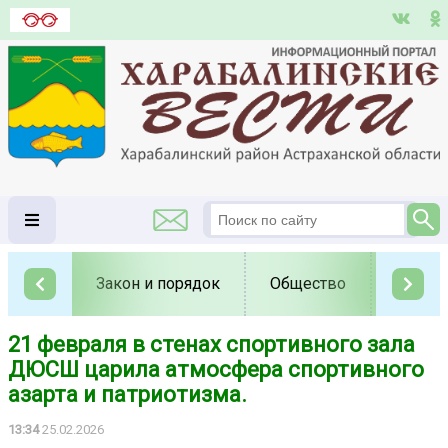
Закон и порядок
Общество
Полит
21 февраля в стенах спортивного зала
ДЮСШ царила атмосфера спортивного
азарта и патриотизма.
13:34
25.02.2026