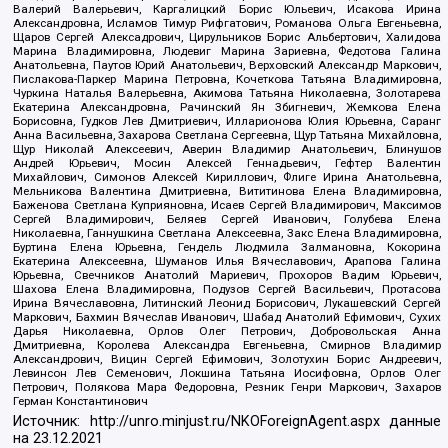
Валерий Валерьевич, Каргалицкий Борис Юльевич, Исакова Ирина
Александровна, Исламов Тимур Рифгатович, Романова Ольга Евгеньевна,
Щаров Сергей Алексадрович, Цирульников Борис Альбертович, Халидова
Марина Владимировна, Людевиг Марина Зариевна, Федотова Галина
Анатольевна, Паутов Юрий Анатольевич, Верховский Александр Маркович,
Пислакова-Паркер Марина Петровна, Кочеткова Татьяна Владимировна,
Чуркина Наталья Валерьевна, Акимова Татьяна Николаевна, Золотарева
Екатерина Александровна, Рачинский Ян Збигневич, Жемкова Елена
Борисовна, Гудков Лев Дмитриевич, Илларионова Юлия Юрьевна, Саранг
Анна Васильевна, Захарова Светлана Сергеевна, Щур Татьяна Михайловна,
Щур Николай Алексеевич, Аверин Владимир Анатольевич, Блинушов
Андрей Юрьевич, Мосин Алексей Геннадьевич, Гефтер Валентин
Михайлович, Симонов Алексей Кириллович, Флиге Ирина Анатольевна,
Мельникова Валентина Дмитриевна, Вититинова Елена Владимировна,
Баженова Светлана Куприяновна, Исаев Сергей Владимирович, Максимов
Сергей Владимирович, Беляев Сергей Иванович, Голубева Елена
Николаевна, Ганнушкина Светлана Алексеевна, Закс Елена Владимировна,
Буртина Елена Юрьевна, Гендель Людмила Залмановна, Кокорина
Екатерина Алексеевна, Шуманов Илья Вячеславович, Арапова Галина
Юрьевна, Свечников Анатолий Мариевич, Прохоров Вадим Юрьевич,
Шахова Елена Владимировна, Подузов Сергей Васильевич, Протасова
Ирина Вячеславовна, Литинский Леонид Борисович, Лукашевский Сергей
Маркович, Бахмин Вячеслав Иванович, Шабад Анатолий Ефимович, Сухих
Дарья Николаевна, Орлов Олег Петрович, Добровольская Анна
Дмитриевна, Королева Александра Евгеньевна, Смирнов Владимир
Александрович, Вицин Сергей Ефимович, Золотухин Борис Андреевич,
Левинсон Лев Семенович, Локшина Татьяна Иосифовна, Орлов Олег
Петрович, Полякова Мара Федоровна, Резник Генри Маркович, Захаров
Герман Константинович
Источник:
http://unro.minjust.ru/NKOForeignAgent.aspx
данные
на
23.12.2021