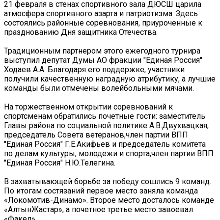
21 февраля в стенах спортивного зала ДЮСШ царила
атмосфера спортивного азарта и патриотизма. Здесь
состоялись районные соревнования, приуроченные к
празднованию Дня защитника Отечества.
Традиционным партнером этого ежегодного турнира
выступил депутат Думы АО фракции "Единая Россия"
Ходаев А.А. Благодаря его поддержке, участники
получили качественную наградную атрибутику, а лучшие
команды были отмечены волейбольными мячами.
На торжественном открытии соревнований к
спортсменам обратились почетные гости: заместитель
Главы района по социальной политике А.В.Двухвацкая,
председатель Совета ветеранов,член партии ВПП
"Единая Россия" Г.Е.Акифьев и председатель комитета
по делам культуры, молодежи и спорта,член партии ВПП
"Единая Россия" Н.Ю.Телегина.
В захватывающей борьбе за победу сошлись 9 команд.
По итогам состязаний первое место заняла команда
«Локомотив-Динамо». Второе место досталось команде
«АлтынЖастар», а почетное третье место завоевал
«Факел».