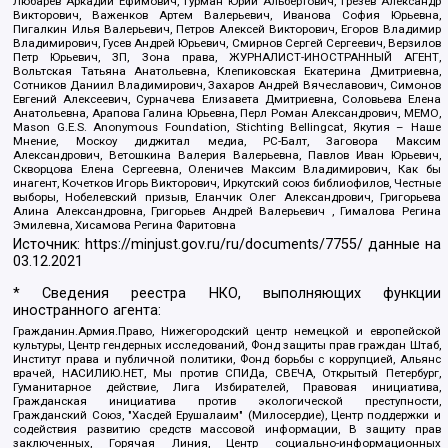
Любарев Аркадий Ефимович, Гурман Юрий Альбертович, Грезев Александр
Викторович, Важенков Артем Валерьевич, Иванова София Юрьевна,
Пигалкин Илья Валерьевич, Петров Алексей Викторович, Егоров Владимир
Владимирович, Гусев Андрей Юрьевич, Смирнов Сергей Сергеевич, Верзилов
Петр Юрьевич, ЗП, Зона права, ЖУРНАЛИСТ-ИНОСТРАННЫЙ АГЕНТ,
Вольтская Татьяна Анатольевна, Клепиковская Екатерина Дмитриевна,
Сотников Даниил Владимирович, Захаров Андрей Вячеславович, Симонов
Евгений Алексеевич, Сурначева Елизавета Дмитриевна, Соловьева Елена
Анатольевна, Арапова Галина Юрьевна, Перл Роман Александрович, МЕМО,
Mason G.E.S. Anonymous Foundation, Stichting Bellingcat, Якутия – Наше
Мнение, Москоу диджитал медиа, РС-Балт, Заговора Максим
Александрович, Ветошкина Валерия Валерьевна, Павлов Иван Юрьевич,
Скворцова Елена Сергеевна, Оленичев Максим Владимирович, Как бы
инагент, Кочетков Игорь Викторович, Иркутский союз библиофилов, Честные
выборы, Нобелевский призыв, Еланчик Олег Александрович, Григорьева
Алина Александровна, Григорьев Андрей Валерьевич , Гималова Регина
Эмилевна, Хисамова Регина Фаритовна
Источник:
https://minjust.gov.ru/ru/documents/7755/
данные на
03.12.2021
* Сведения реестра НКО, выполняющих функции
иностранного агента:
Гражданин.Армия.Право, Нижегородский центр немецкой и европейской
культуры, Центр гендерных исследований, Фонд защиты прав граждан Штаб,
Институт права и публичной политики, Фонд борьбы с коррупцией, Альянс
врачей, НАСИЛИЮ.НЕТ, Мы против СПИДа, СВЕЧА, Открытый Петербург,
Гуманитарное действие, Лига Избирателей, Правовая инициатива,
Гражданская инициатива против экологической преступности,
Гражданский Союз, "Хасдей Ерушалаим" (Милосердие), Центр поддержки и
содействия развитию средств массовой информации, В защиту прав
заключенных, Горячая Линия, Центр социально-информационных