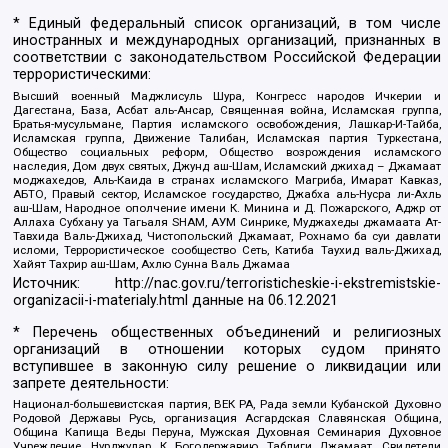
* Единый федеральный список организаций, в том числе
иностранных и международных организаций, признанных в
соответствии с законодательством Российской Федерации
террористическими:
Высший военный Маджлисуль Шура, Конгресс народов Ичкерии и
Дагестана, База, Асбат аль-Ансар, Священная война, Исламская группа,
Братья-мусульмане, Партия исламского освобождения, Лашкар-И-Тайба,
Исламская группа, Движение Талибан, Исламская партия Туркестана,
Общество социальных реформ, Общество возрождения исламского
наследия, Дом двух святых, Джунд аш-Шам, Исламский джихад – Джамаат
моджахедов, Аль-Каида в странах исламского Магриба, Имарат Кавказ,
АБТО, Правый сектор, Исламское государство, Джабха аль-Нусра ли-Ахль
аш-Шам, Народное ополчение имени К. Минина и Д. Пожарского, Аджр от
Аллаха Субхану уа Тагьаля SHAM, АУМ Синрике, Муджахеды джамаата Ат-
Тавхида Валь-Джихад, Чистопольский Джамаат, Рохнамо ба суи давлати
исломи, Террористическое сообщество Сеть, Катиба Таухид валь-Джихад,
Хайят Тахрир аш-Шам, Ахлю Сунна Валь Джамаа
Источник:
http://nac.gov.ru/terroristicheskie-i-ekstremistskie-
organizacii-i-materialy.html
данные на
06.12.2021
* Перечень общественных объединений и религиозных
организаций в отношении которых судом принято
вступившее в законную силу решение о ликвидации или
запрете деятельности:
Национал-большевистская партия, ВЕК РА, Рада земли Кубанской Духовно
Родовой Державы Русь, организация Асгардская Славянская Община,
Община Капища Веды Перуна, Мужская Духовная Семинария Духовное
Учреждение, Нурджулар, К Богодержавию, Таблиги Джамаат, Свидетели