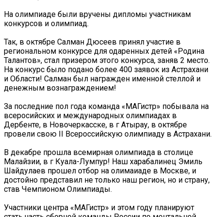
На олимпиаде были вручены дипломы участникам
конкурсов и олимпиад.
Так, в октябре Салман Дюсеев принял участие в
региональном конкурсе для одаренных детей «Родина
Талантов», стал призером этого конкурса, заняв 2 место.
На конкурс было подано более 400 заявок из Астрахани
и Области! Салман был награжден именной стеллой и
денежным вознаграждением!
За последние пол года команда «МАГистр» побывала на
всеросийских и международных олимпиадах в
Дербенте, в Новочеркасске, в г Атырау, в октябре
провели свою II Всероссийскую олимпиаду в Астрахани.
В декабре прошла всемирная олимпиада в столице
Малайзии, в г Куала-Лумпур! Наш харабалинец Эмиль
Шайдулаев прошел отбор на олимаиаде в Москве, и
достойно представил не только наш регион, но и страну,
став Чемпионом Олимпиады.
Участники центра «МАГистр» и этом году планируют
стать часть сборной команды России по ментальной