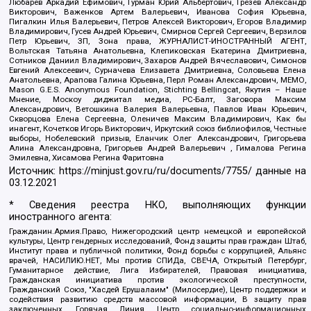
Любарев Аркадий Ефимович, Гурман Юрий Альбертович, Грезев Александр
Викторович, Важенков Артем Валерьевич, Иванова София Юрьевна,
Пигалкин Илья Валерьевич, Петров Алексей Викторович, Егоров Владимир
Владимирович, Гусев Андрей Юрьевич, Смирнов Сергей Сергеевич, Верзилов
Петр Юрьевич, ЗП, Зона права, ЖУРНАЛИСТ-ИНОСТРАННЫЙ АГЕНТ,
Вольтская Татьяна Анатольевна, Клепиковская Екатерина Дмитриевна,
Сотников Даниил Владимирович, Захаров Андрей Вячеславович, Симонов
Евгений Алексеевич, Сурначева Елизавета Дмитриевна, Соловьева Елена
Анатольевна, Арапова Галина Юрьевна, Перл Роман Александрович, МЕМО,
Mason G.E.S. Anonymous Foundation, Stichting Bellingcat, Якутия – Наше
Мнение, Москоу диджитал медиа, РС-Балт, Заговора Максим
Александрович, Ветошкина Валерия Валерьевна, Павлов Иван Юрьевич,
Скворцова Елена Сергеевна, Оленичев Максим Владимирович, Как бы
инагент, Кочетков Игорь Викторович, Иркутский союз библиофилов, Честные
выборы, Нобелевский призыв, Еланчик Олег Александрович, Григорьева
Алина Александровна, Григорьев Андрей Валерьевич , Гималова Регина
Эмилевна, Хисамова Регина Фаритовна
Источник:
https://minjust.gov.ru/ru/documents/7755/
данные на
03.12.2021
* Сведения реестра НКО, выполняющих функции
иностранного агента:
Гражданин.Армия.Право, Нижегородский центр немецкой и европейской
культуры, Центр гендерных исследований, Фонд защиты прав граждан Штаб,
Институт права и публичной политики, Фонд борьбы с коррупцией, Альянс
врачей, НАСИЛИЮ.НЕТ, Мы против СПИДа, СВЕЧА, Открытый Петербург,
Гуманитарное действие, Лига Избирателей, Правовая инициатива,
Гражданская инициатива против экологической преступности,
Гражданский Союз, "Хасдей Ерушалаим" (Милосердие), Центр поддержки и
содействия развитию средств массовой информации, В защиту прав
заключенных, Горячая Линия, Центр социально-информационных