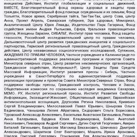
инициатив Действие, Институт глобализации и социальных движений,
ВМЕСТЕ, Благотворительный фонд охраны здоровья и защиты прав
граждан, Благотворительный фонд помощи осужденным и их семьям, Фонд
Тольятти, Новое время, Серебряная тайга, Так-Так-Так, центр Сова, центр
Анна, Проект Апрель, Самарская губерния, Эра здоровья, Мемориал,
Аналитический Центр Юрия Левады, Издательство Парк Гагарина, Фонд
содействия имени Андрея Рылькова, Сфера, Уральская правозащитная
группа, Женщины Евразии, СИБАЛЬТ, Институт прав человека, Фонд защиты
гласности, Российский исследовательский центр по правам человека,
Дальневосточный центр развития гражданских инициатив и социального
партнерства, Пермский региональный правозащитный центр, Гражданское
действие, Центр независимых социологических исследований, Сутяжник,
АКАДЕМИЯ ПО ПРАВАМ ЧЕЛОВЕКА, Частное учреждение в Калининграде по
административной поддержке реализации программ и проектов Совета
Министров северных стран, Центр развития некоммерческих организаций,
Гражданское содействие, Интернешнл-Р, Центр Защиты Прав Средств
Массовой Информации, Институт развития прессы - Сибирь, Частное
учреждение в Санкт-Петербурге по административной поддержке
реализации программ и проектов Совета Министров Северных Стран, Фонд
поддержки свободы прессы, Гражданский контроль, Человек и Закон,
Общественная комиссия по сохранению наследия академика Сахарова,
МЕМО. РУ, Институт региональной прессы, Институт Развития Свободы
Информации, Экозащита!-Женсовет, Общественный вердикт, Евразийская
антимонопольная ассоциация, Дзугкоева Регина Николаевна, Кривенко
Сергей Владимирович, Милославский Павел Юрьевич, Шнырова Ольга
Вадимовна, Чанышева Лилия Айратовна, Сидорович Ольга Борисовна,
Туровский Александр Алексеевич, Васильева Анастасия Евгеньевна, Ривина
Анна Валерьевна, Бурдина Юлия Владимировна, Бойко Анатолий
Николаевич, Пивоваров Андрей Сергеевич, Дугин Сергей Георгиевич, Аверин
Виталий Евгеньевич, Барахоев Магомед Бекханович, Шевченко Дмитрий
Александрович, Шарипков Олег Викторович, Мошель Ирина Ароновна,
Шведов Григорий Сергеевич, Пономарев Лев Александрович, Созаев