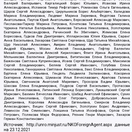
Валерий Валерьевич, Каргалицкий Борис Юльевич, Исакова Ирина
Александровна, Исламов Тимур Рифгатович, Романова Ольга Евгеньевна,
Щаров Сергей Алексадрович, Цирульников Борис Альбертович, Халидова
Марина Владимировна, Людевиг Марина Зариевна, Федотова Галина
Анатольевна, Паутов Юрий Анатольевич, Верховский Александр Маркович,
Пислакова-Паркер Марина Петровна, Кочеткова Татьяна Владимировна,
Чуркина Наталья Валерьевна, Акимова Татьяна Николаевна, Золотарева
Екатерина Александровна, Рачинский Ян Збигневич, Жемкова Елена
Борисовна, Гудков Лев Дмитриевич, Илларионова Юлия Юрьевна, Саранг
Анна Васильевна, Захарова Светлана Сергеевна, Щур Татьяна Михайловна,
Щур Николай Алексеевич, Аверин Владимир Анатольевич, Блинушов
Андрей Юрьевич, Мосин Алексей Геннадьевич, Гефтер Валентин
Михайлович, Симонов Алексей Кириллович, Флиге Ирина Анатольевна,
Мельникова Валентина Дмитриевна, Вититинова Елена Владимировна,
Баженова Светлана Куприяновна, Исаев Сергей Владимирович, Максимов
Сергей Владимирович, Беляев Сергей Иванович, Голубева Елена
Николаевна, Ганнушкина Светлана Алексеевна, Закс Елена Владимировна,
Буртина Елена Юрьевна, Гендель Людмила Залмановна, Кокорина
Екатерина Алексеевна, Шуманов Илья Вячеславович, Арапова Галина
Юрьевна, Свечников Анатолий Мариевич, Прохоров Вадим Юрьевич,
Шахова Елена Владимировна, Подузов Сергей Васильевич, Протасова
Ирина Вячеславовна, Литинский Леонид Борисович, Лукашевский Сергей
Маркович, Бахмин Вячеслав Иванович, Шабад Анатолий Ефимович, Сухих
Дарья Николаевна, Орлов Олег Петрович, Добровольская Анна
Дмитриевна, Королева Александра Евгеньевна, Смирнов Владимир
Александрович, Вицин Сергей Ефимович, Золотухин Борис Андреевич,
Левинсон Лев Семенович, Локшина Татьяна Иосифовна, Орлов Олег
Петрович, Полякова Мара Федоровна, Резник Генри Маркович, Захаров
Герман Константинович
Источник:
http://unro.minjust.ru/NKOForeignAgent.aspx
данные
на
23.12.2021