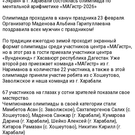
«Экран» в г. Харабали состоялась олимпиада по
ментальной арифметике «МАГистр-2026»
Олимпиада проходила в канун праздника 23 февраля.
Организатор Маденова Альбина Гарипуллаевна
поздравила всех мужчин с праздником!
По традиции ежегодно зимой проходит экранный
формат олимпиады среди участников центра «МАГистр»,
но в этот раз в гости приехали участники центра
«Вундекинд» г Хасавюрт республика Дагестан. Уже
второй раз приезжает команда «МАГистр» из г.
Нариманов в количестве 22 участника, а также в этой
олимпиаде приняли участие ребята из с Хошеутово,
Заволжское и наша команда из г. Харабали.
67 участников на глазах у сотни зрителей показали свое
мастерство.
Чемпионами олимпиады в своей категории стали:
Мамбетов Асан (с. Заволжское), Сахтапергенов Салих (с.
Хошеутово), Маденов Санжар (г. Харабали), Кумарова
Дарина (г. Харабали), Шейко Алексей (г. Харабали),
Китаров Рамазан (с. Хошеутово), Никитин Кирилл (г.
Харабали)