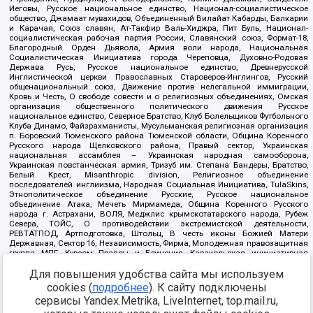
Иеговы, Русское национальное единство, Национал-социалистическое
общество, Джамаат мувахидов, Объединенный Вилайат Кабарды, Балкарии
и Карачая, Союз славян, Ат-Такфир Валь-Хиджра, Пит Буль, Национал-
социалистическая рабочая партия России, Славянский союз, Формат-18,
Благородный Орден Дьявола, Армия воли народа, Национальная
Социалистическая Инициатива города Череповца, Духовно-Родовая
Держава Русь, Русское национальное единство, Древнерусской
Инглистической церкви Православных Староверов-Инглингов, Русский
общенациональный союз, Движение против нелегальной иммиграции,
Кровь и Честь, О свободе совести и о религиозных объединениях, Омская
организация общественного политического движения Русское
национальное единство, Северное Братство, Клуб Болельщиков Футбольного
Клуба Динамо, Файзрахманисты, Мусульманская религиозная организация
п. Боровский Тюменского района Тюменской области, Община Коренного
Русского народа Щелковского района, Правый сектор, Украинская
национальная ассамблея – Украинская народная самооборона,
Украинская повстанческая армия, Тризуб им. Степана Бандеры, Братство,
Белый Крест, Misanthropic division, Религиозное объединение
последователей инглиизма, Народная Социальная Инициатива, TulaSkins,
Этнополитическое объединение Русские, Русское национальное
объединение Атака, Мечеть Мирмамеда, Община Коренного Русского
народа г. Астрахани, ВОЛЯ, Меджлис крымскотатарского народа, Рубеж
Севера, ТОЙС, О противодействии экстремистской деятельности,
РЕВТАТПОД, Артподготовка, Штольц, В честь иконы Божией Матери
Державная, Сектор 16, Независимость, Фирма, Молодежная правозащитная
группа МПГ, Курсом Правды и Единения, Каракольская инициативная
группа, Автоград Крю, Союз Славянских Сил Руси, Алля-Аят,
Для повышения удобства сайта мы используем
Благотворительный пансионат Ак Умут, Русская республика Русь,
Арестантское уголовное единство, Башкорт, Нация и свобода, W.H.С., Фалунь
cookies (
подробнее
). К сайту подключены
Дафа, Иртыш Ultras, Русский Патриотический клуб-Новокузнецк/РПК,
сервисы Yandex.Metrika, LiveInternet, top.mail.ru,
Сибирский державный союз, Фонд борьбы с коррупцией, Фонд защиты прав
граждан, Штабы Навального, Совет граждан СССР Прикубанского округа г.