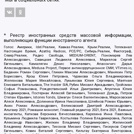
* Реестр иностранных средств массовой информации,
выполняющих функции иностранного агента:
Голос Америки, Idel.Реалии, Кавказ.Реалии, Крым.Реалии, Телеканал
Настоящее Время, Azatliq Radiosi, PCE/PC, Сибирь.Реалии, Фактограф,
Север.Реалии, Радио Свобода, MEDIUM-ORIENT, Пономарев Лев
Александрович, Савицкая Людмила Алексеевна, Маркелов Сергей
Евгеньевич, Камалягин Денис Николаевич, Апахончич Дарья
Александровна, Medusa Project, Первое антикоррупционное СМИ, VTimes.io,
Баданин Роман Сергеевич, Гликин Максим Александрович, Маняхин Петр
Борисович, Ярош Юлия Петровна, Чуракова Ольга Владимировна,
Железнова Мария Михайловна, Лукьянова Юлия Сергеевна, Маетная
Елизавета Витальевна, The Insider SIA, Рубин Михаил Аркадьевич, Гройсман
Софья Романовна, Рождественский Илья Дмитриевич, Апухтина Юлия
Владимировна, Постернак Алексей Евгеньевич, Телеканал Дождь, Петров
Степан Юрьевич, Istories fonds, Шмагун Олеся Валентиновна, Мароховская
Алеся Алексеевна, Долинина Ирина Николаевна, Шлейнов Роман Юрьевич,
Анин Роман Александрович, Великовский Дмитрий Александрович,
Альтаир 2021, Ромашки монолит, Главный редактор 2021, Вега 2021, Важные
иноагенты, Каткова Вероника Вячеславовна, Карезина Инна Павловна,
Кузьмина Людмила Гавриловна, Костылева Полина Владимировна, Лютов
Александр Иванович, Жилкин Владимир Владимирович, Жилинский
Владимир Александрович, Тихонов Михаил Сергеевич, Пискунов Сергей
Евгеньевич, Ковин Виталий Сергеевич, Кильтау Екатерина Викторовна,