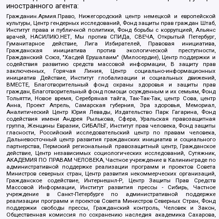
иностранного агента:
Гражданин.Армия.Право, Нижегородский центр немецкой и европейской
культуры, Центр гендерных исследований, Фонд защиты прав граждан Штаб,
Институт права и публичной политики, Фонд борьбы с коррупцией, Альянс
врачей, НАСИЛИЮ.НЕТ, Мы против СПИДа, СВЕЧА, Открытый Петербург,
Гуманитарное действие, Лига Избирателей, Правовая инициатива,
Гражданская инициатива против экологической преступности,
Гражданский Союз, "Хасдей Ерушалаим" (Милосердие), Центр поддержки и
содействия развитию средств массовой информации, В защиту прав
заключенных, Горячая Линия, Центр социально-информационных
инициатив Действие, Институт глобализации и социальных движений,
ВМЕСТЕ, Благотворительный фонд охраны здоровья и защиты прав
граждан, Благотворительный фонд помощи осужденным и их семьям, Фонд
Тольятти, Новое время, Серебряная тайга, Так-Так-Так, центр Сова, центр
Анна, Проект Апрель, Самарская губерния, Эра здоровья, Мемориал,
Аналитический Центр Юрия Левады, Издательство Парк Гагарина, Фонд
содействия имени Андрея Рылькова, Сфера, Уральская правозащитная
группа, Женщины Евразии, СИБАЛЬТ, Институт прав человека, Фонд защиты
гласности, Российский исследовательский центр по правам человека,
Дальневосточный центр развития гражданских инициатив и социального
партнерства, Пермский региональный правозащитный центр, Гражданское
действие, Центр независимых социологических исследований, Сутяжник,
АКАДЕМИЯ ПО ПРАВАМ ЧЕЛОВЕКА, Частное учреждение в Калининграде по
административной поддержке реализации программ и проектов Совета
Министров северных стран, Центр развития некоммерческих организаций,
Гражданское содействие, Интернешнл-Р, Центр Защиты Прав Средств
Массовой Информации, Институт развития прессы - Сибирь, Частное
учреждение в Санкт-Петербурге по административной поддержке
реализации программ и проектов Совета Министров Северных Стран, Фонд
поддержки свободы прессы, Гражданский контроль, Человек и Закон,
Общественная комиссия по сохранению наследия академика Сахарова,