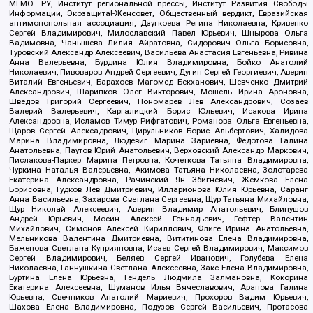
МЕМО. РУ, Институт региональной прессы, Институт Развития Свободы
Информации, Экозащита!-Женсовет, Общественный вердикт, Евразийская
антимонопольная ассоциация, Дзугкоева Регина Николаевна, Кривенко
Сергей Владимирович, Милославский Павел Юрьевич, Шнырова Ольга
Вадимовна, Чанышева Лилия Айратовна, Сидорович Ольга Борисовна,
Туровский Александр Алексеевич, Васильева Анастасия Евгеньевна, Ривина
Анна Валерьевна, Бурдина Юлия Владимировна, Бойко Анатолий
Николаевич, Пивоваров Андрей Сергеевич, Дугин Сергей Георгиевич, Аверин
Виталий Евгеньевич, Барахоев Магомед Бекханович, Шевченко Дмитрий
Александрович, Шарипков Олег Викторович, Мошель Ирина Ароновна,
Шведов Григорий Сергеевич, Пономарев Лев Александрович, Созаев
Валерий Валерьевич, Каргалицкий Борис Юльевич, Исакова Ирина
Александровна, Исламов Тимур Рифгатович, Романова Ольга Евгеньевна,
Щаров Сергей Алексадрович, Цирульников Борис Альбертович, Халидова
Марина Владимировна, Людевиг Марина Зариевна, Федотова Галина
Анатольевна, Паутов Юрий Анатольевич, Верховский Александр Маркович,
Пислакова-Паркер Марина Петровна, Кочеткова Татьяна Владимировна,
Чуркина Наталья Валерьевна, Акимова Татьяна Николаевна, Золотарева
Екатерина Александровна, Рачинский Ян Збигневич, Жемкова Елена
Борисовна, Гудков Лев Дмитриевич, Илларионова Юлия Юрьевна, Саранг
Анна Васильевна, Захарова Светлана Сергеевна, Щур Татьяна Михайловна,
Щур Николай Алексеевич, Аверин Владимир Анатольевич, Блинушов
Андрей Юрьевич, Мосин Алексей Геннадьевич, Гефтер Валентин
Михайлович, Симонов Алексей Кириллович, Флиге Ирина Анатольевна,
Мельникова Валентина Дмитриевна, Вититинова Елена Владимировна,
Баженова Светлана Куприяновна, Исаев Сергей Владимирович, Максимов
Сергей Владимирович, Беляев Сергей Иванович, Голубева Елена
Николаевна, Ганнушкина Светлана Алексеевна, Закс Елена Владимировна,
Буртина Елена Юрьевна, Гендель Людмила Залмановна, Кокорина
Екатерина Алексеевна, Шуманов Илья Вячеславович, Арапова Галина
Юрьевна, Свечников Анатолий Мариевич, Прохоров Вадим Юрьевич,
Шахова Елена Владимировна, Подузов Сергей Васильевич, Протасова