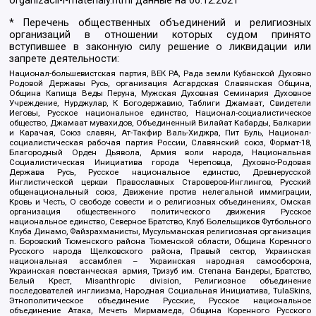
organizacii-i-materialy.html
данные на
06.12.2021
* Перечень общественных объединений и религиозных
организаций в отношении которых судом принято
вступившее в законную силу решение о ликвидации или
запрете деятельности:
Национал-большевистская партия, ВЕК РА, Рада земли Кубанской Духовно
Родовой Державы Русь, организация Асгардская Славянская Община,
Община Капища Веды Перуна, Мужская Духовная Семинария Духовное
Учреждение, Нурджулар, К Богодержавию, Таблиги Джамаат, Свидетели
Иеговы, Русское национальное единство, Национал-социалистическое
общество, Джамаат мувахидов, Объединенный Вилайат Кабарды, Балкарии
и Карачая, Союз славян, Ат-Такфир Валь-Хиджра, Пит Буль, Национал-
социалистическая рабочая партия России, Славянский союз, Формат-18,
Благородный Орден Дьявола, Армия воли народа, Национальная
Социалистическая Инициатива города Череповца, Духовно-Родовая
Держава Русь, Русское национальное единство, Древнерусской
Инглистической церкви Православных Староверов-Инглингов, Русский
общенациональный союз, Движение против нелегальной иммиграции,
Кровь и Честь, О свободе совести и о религиозных объединениях, Омская
организация общественного политического движения Русское
национальное единство, Северное Братство, Клуб Болельщиков Футбольного
Клуба Динамо, Файзрахманисты, Мусульманская религиозная организация
п. Боровский Тюменского района Тюменской области, Община Коренного
Русского народа Щелковского района, Правый сектор, Украинская
национальная ассамблея – Украинская народная самооборона,
Украинская повстанческая армия, Тризуб им. Степана Бандеры, Братство,
Белый Крест, Misanthropic division, Религиозное объединение
последователей инглиизма, Народная Социальная Инициатива, TulaSkins,
Этнополитическое объединение Русские, Русское национальное
объединение Атака, Мечеть Мирмамеда, Община Коренного Русского