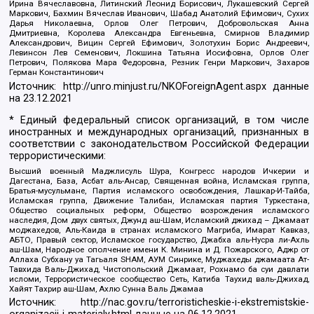
Ирина Вячеславовна, Литинский Леонид Борисович, Лукашевский Сергей
Маркович, Бахмин Вячеслав Иванович, Шабад Анатолий Ефимович, Сухих
Дарья Николаевна, Орлов Олег Петрович, Добровольская Анна
Дмитриевна, Королева Александра Евгеньевна, Смирнов Владимир
Александрович, Вицин Сергей Ефимович, Золотухин Борис Андреевич,
Левинсон Лев Семенович, Локшина Татьяна Иосифовна, Орлов Олег
Петрович, Полякова Мара Федоровна, Резник Генри Маркович, Захаров
Герман Константинович
Источник:
http://unro.minjust.ru/NKOForeignAgent.aspx
данные
на
23.12.2021
* Единый федеральный список организаций, в том числе
иностранных и международных организаций, признанных в
соответствии с законодательством Российской Федерации
террористическими:
Высший военный Маджлисуль Шура, Конгресс народов Ичкерии и
Дагестана, База, Асбат аль-Ансар, Священная война, Исламская группа,
Братья-мусульмане, Партия исламского освобождения, Лашкар-И-Тайба,
Исламская группа, Движение Талибан, Исламская партия Туркестана,
Общество социальных реформ, Общество возрождения исламского
наследия, Дом двух святых, Джунд аш-Шам, Исламский джихад – Джамаат
моджахедов, Аль-Каида в странах исламского Магриба, Имарат Кавказ,
АБТО, Правый сектор, Исламское государство, Джабха аль-Нусра ли-Ахль
аш-Шам, Народное ополчение имени К. Минина и Д. Пожарского, Аджр от
Аллаха Субхану уа Тагьаля SHAM, АУМ Синрике, Муджахеды джамаата Ат-
Тавхида Валь-Джихад, Чистопольский Джамаат, Рохнамо ба суи давлати
исломи, Террористическое сообщество Сеть, Катиба Таухид валь-Джихад,
Хайят Тахрир аш-Шам, Ахлю Сунна Валь Джамаа
Источник:
http://nac.gov.ru/terroristicheskie-i-ekstremistskie-