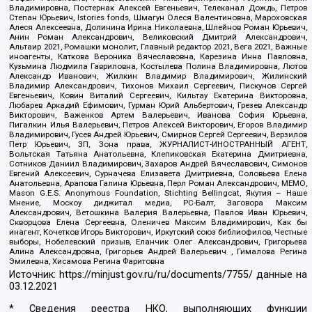
Владимировна, Постернак Алексей Евгеньевич, Телеканал Дождь, Петров
Степан Юрьевич, Istories fonds, Шмагун Олеся Валентиновна, Мароховская
Алеся Алексеевна, Долинина Ирина Николаевна, Шлейнов Роман Юрьевич,
Анин Роман Александрович, Великовский Дмитрий Александрович,
Альтаир 2021, Ромашки монолит, Главный редактор 2021, Вега 2021, Важные
иноагенты, Каткова Вероника Вячеславовна, Карезина Инна Павловна,
Кузьмина Людмила Гавриловна, Костылева Полина Владимировна, Лютов
Александр Иванович, Жилкин Владимир Владимирович, Жилинский
Владимир Александрович, Тихонов Михаил Сергеевич, Пискунов Сергей
Евгеньевич, Ковин Виталий Сергеевич, Кильтау Екатерина Викторовна,
Любарев Аркадий Ефимович, Гурман Юрий Альбертович, Грезев Александр
Викторович, Важенков Артем Валерьевич, Иванова София Юрьевна,
Пигалкин Илья Валерьевич, Петров Алексей Викторович, Егоров Владимир
Владимирович, Гусев Андрей Юрьевич, Смирнов Сергей Сергеевич, Верзилов
Петр Юрьевич, ЗП, Зона права, ЖУРНАЛИСТ-ИНОСТРАННЫЙ АГЕНТ,
Вольтская Татьяна Анатольевна, Клепиковская Екатерина Дмитриевна,
Сотников Даниил Владимирович, Захаров Андрей Вячеславович, Симонов
Евгений Алексеевич, Сурначева Елизавета Дмитриевна, Соловьева Елена
Анатольевна, Арапова Галина Юрьевна, Перл Роман Александрович, МЕМО,
Mason G.E.S. Anonymous Foundation, Stichting Bellingcat, Якутия – Наше
Мнение, Москоу диджитал медиа, РС-Балт, Заговора Максим
Александрович, Ветошкина Валерия Валерьевна, Павлов Иван Юрьевич,
Скворцова Елена Сергеевна, Оленичев Максим Владимирович, Как бы
инагент, Кочетков Игорь Викторович, Иркутский союз библиофилов, Честные
выборы, Нобелевский призыв, Еланчик Олег Александрович, Григорьева
Алина Александровна, Григорьев Андрей Валерьевич , Гималова Регина
Эмилевна, Хисамова Регина Фаритовна
Источник:
https://minjust.gov.ru/ru/documents/7755/
данные на
03.12.2021
* Сведения реестра НКО, выполняющих функции