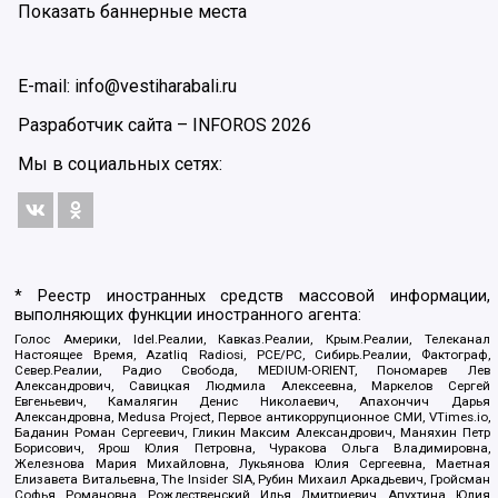
Показать баннерные места
E-mail: info@vestiharabali.ru
Разработчик сайта –
INFOROS
2026
Мы в социальных сетях:
* Реестр иностранных средств массовой информации,
выполняющих функции иностранного агента:
Голос Америки, Idel.Реалии, Кавказ.Реалии, Крым.Реалии, Телеканал
Настоящее Время, Azatliq Radiosi, PCE/PC, Сибирь.Реалии, Фактограф,
Север.Реалии, Радио Свобода, MEDIUM-ORIENT, Пономарев Лев
Александрович, Савицкая Людмила Алексеевна, Маркелов Сергей
Евгеньевич, Камалягин Денис Николаевич, Апахончич Дарья
Александровна, Medusa Project, Первое антикоррупционное СМИ, VTimes.io,
Баданин Роман Сергеевич, Гликин Максим Александрович, Маняхин Петр
Борисович, Ярош Юлия Петровна, Чуракова Ольга Владимировна,
Железнова Мария Михайловна, Лукьянова Юлия Сергеевна, Маетная
Елизавета Витальевна, The Insider SIA, Рубин Михаил Аркадьевич, Гройсман
Софья Романовна, Рождественский Илья Дмитриевич, Апухтина Юлия