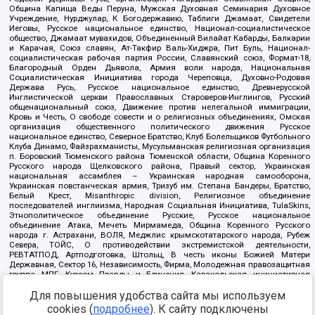
Община Капища Веды Перуна, Мужская Духовная Семинария Духовное
Учреждение, Нурджулар, К Богодержавию, Таблиги Джамаат, Свидетели
Иеговы, Русское национальное единство, Национал-социалистическое
общество, Джамаат мувахидов, Объединенный Вилайат Кабарды, Балкарии
и Карачая, Союз славян, Ат-Такфир Валь-Хиджра, Пит Буль, Национал-
социалистическая рабочая партия России, Славянский союз, Формат-18,
Благородный Орден Дьявола, Армия воли народа, Национальная
Социалистическая Инициатива города Череповца, Духовно-Родовая
Держава Русь, Русское национальное единство, Древнерусской
Инглистической церкви Православных Староверов-Инглингов, Русский
общенациональный союз, Движение против нелегальной иммиграции,
Кровь и Честь, О свободе совести и о религиозных объединениях, Омская
организация общественного политического движения Русское
национальное единство, Северное Братство, Клуб Болельщиков Футбольного
Клуба Динамо, Файзрахманисты, Мусульманская религиозная организация
п. Боровский Тюменского района Тюменской области, Община Коренного
Русского народа Щелковского района, Правый сектор, Украинская
национальная ассамблея – Украинская народная самооборона,
Украинская повстанческая армия, Тризуб им. Степана Бандеры, Братство,
Белый Крест, Misanthropic division, Религиозное объединение
последователей инглиизма, Народная Социальная Инициатива, TulaSkins,
Этнополитическое объединение Русские, Русское национальное
объединение Атака, Мечеть Мирмамеда, Община Коренного Русского
народа г. Астрахани, ВОЛЯ, Меджлис крымскотатарского народа, Рубеж
Севера, ТОЙС, О противодействии экстремистской деятельности,
РЕВТАТПОД, Артподготовка, Штольц, В честь иконы Божией Матери
Державная, Сектор 16, Независимость, Фирма, Молодежная правозащитная
группа МПГ, Курсом Правды и Единения, Каракольская инициативная
группа, Автоград Крю, Союз Славянских Сил Руси, Алля-Аят,
Для повышения удобства сайта мы используем
Благотворительный пансионат Ак Умут, Русская республика Русь,
Арестантское уголовное единство, Башкорт, Нация и свобода, W.H.С., Фалунь
cookies (
подробнее
). К сайту подключены
Дафа, Иртыш Ultras, Русский Патриотический клуб-Новокузнецк/РПК,