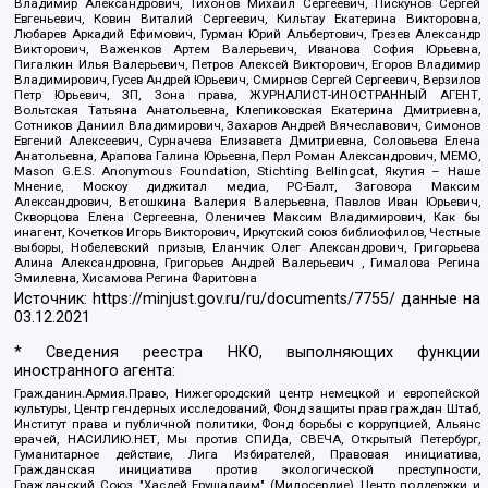
Владимир Александрович, Тихонов Михаил Сергеевич, Пискунов Сергей
Евгеньевич, Ковин Виталий Сергеевич, Кильтау Екатерина Викторовна,
Любарев Аркадий Ефимович, Гурман Юрий Альбертович, Грезев Александр
Викторович, Важенков Артем Валерьевич, Иванова София Юрьевна,
Пигалкин Илья Валерьевич, Петров Алексей Викторович, Егоров Владимир
Владимирович, Гусев Андрей Юрьевич, Смирнов Сергей Сергеевич, Верзилов
Петр Юрьевич, ЗП, Зона права, ЖУРНАЛИСТ-ИНОСТРАННЫЙ АГЕНТ,
Вольтская Татьяна Анатольевна, Клепиковская Екатерина Дмитриевна,
Сотников Даниил Владимирович, Захаров Андрей Вячеславович, Симонов
Евгений Алексеевич, Сурначева Елизавета Дмитриевна, Соловьева Елена
Анатольевна, Арапова Галина Юрьевна, Перл Роман Александрович, МЕМО,
Mason G.E.S. Anonymous Foundation, Stichting Bellingcat, Якутия – Наше
Мнение, Москоу диджитал медиа, РС-Балт, Заговора Максим
Александрович, Ветошкина Валерия Валерьевна, Павлов Иван Юрьевич,
Скворцова Елена Сергеевна, Оленичев Максим Владимирович, Как бы
инагент, Кочетков Игорь Викторович, Иркутский союз библиофилов, Честные
выборы, Нобелевский призыв, Еланчик Олег Александрович, Григорьева
Алина Александровна, Григорьев Андрей Валерьевич , Гималова Регина
Эмилевна, Хисамова Регина Фаритовна
Источник:
https://minjust.gov.ru/ru/documents/7755/
данные на
03.12.2021
* Сведения реестра НКО, выполняющих функции
иностранного агента:
Гражданин.Армия.Право, Нижегородский центр немецкой и европейской
культуры, Центр гендерных исследований, Фонд защиты прав граждан Штаб,
Институт права и публичной политики, Фонд борьбы с коррупцией, Альянс
врачей, НАСИЛИЮ.НЕТ, Мы против СПИДа, СВЕЧА, Открытый Петербург,
Гуманитарное действие, Лига Избирателей, Правовая инициатива,
Гражданская инициатива против экологической преступности,
Гражданский Союз, "Хасдей Ерушалаим" (Милосердие), Центр поддержки и