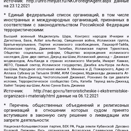
Источник:
http://unro.minjust.ru/NKOForeignAgent.aspx
данные
на
23.12.2021
* Единый федеральный список организаций, в том числе
иностранных и международных организаций, признанных в
соответствии с законодательством Российской Федерации
террористическими:
Высший военный Маджлисуль Шура, Конгресс народов Ичкерии и
Дагестана, База, Асбат аль-Ансар, Священная война, Исламская группа,
Братья-мусульмане, Партия исламского освобождения, Лашкар-И-Тайба,
Исламская группа, Движение Талибан, Исламская партия Туркестана,
Общество социальных реформ, Общество возрождения исламского
наследия, Дом двух святых, Джунд аш-Шам, Исламский джихад – Джамаат
моджахедов, Аль-Каида в странах исламского Магриба, Имарат Кавказ,
АБТО, Правый сектор, Исламское государство, Джабха аль-Нусра ли-Ахль
аш-Шам, Народное ополчение имени К. Минина и Д. Пожарского, Аджр от
Аллаха Субхану уа Тагьаля SHAM, АУМ Синрике, Муджахеды джамаата Ат-
Тавхида Валь-Джихад, Чистопольский Джамаат, Рохнамо ба суи давлати
исломи, Террористическое сообщество Сеть, Катиба Таухид валь-Джихад,
Хайят Тахрир аш-Шам, Ахлю Сунна Валь Джамаа
Источник:
http://nac.gov.ru/terroristicheskie-i-ekstremistskie-
organizacii-i-materialy.html
данные на
06.12.2021
* Перечень общественных объединений и религиозных
организаций в отношении которых судом принято
вступившее в законную силу решение о ликвидации или
запрете деятельности:
Национал-большевистская партия, ВЕК РА, Рада земли Кубанской Духовно
Родовой Державы Русь, организация Асгардская Славянская Община,