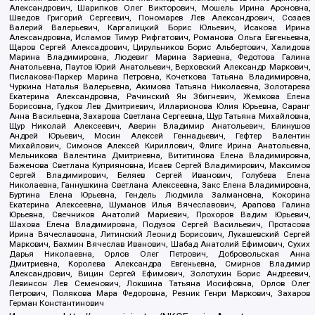
Александрович, Шарипков Олег Викторович, Мошель Ирина Ароновна,
Шведов Григорий Сергеевич, Пономарев Лев Александрович, Созаев
Валерий Валерьевич, Каргалицкий Борис Юльевич, Исакова Ирина
Александровна, Исламов Тимур Рифгатович, Романова Ольга Евгеньевна,
Щаров Сергей Алексадрович, Цирульников Борис Альбертович, Халидова
Марина Владимировна, Людевиг Марина Зариевна, Федотова Галина
Анатольевна, Паутов Юрий Анатольевич, Верховский Александр Маркович,
Пислакова-Паркер Марина Петровна, Кочеткова Татьяна Владимировна,
Чуркина Наталья Валерьевна, Акимова Татьяна Николаевна, Золотарева
Екатерина Александровна, Рачинский Ян Збигневич, Жемкова Елена
Борисовна, Гудков Лев Дмитриевич, Илларионова Юлия Юрьевна, Саранг
Анна Васильевна, Захарова Светлана Сергеевна, Щур Татьяна Михайловна,
Щур Николай Алексеевич, Аверин Владимир Анатольевич, Блинушов
Андрей Юрьевич, Мосин Алексей Геннадьевич, Гефтер Валентин
Михайлович, Симонов Алексей Кириллович, Флиге Ирина Анатольевна,
Мельникова Валентина Дмитриевна, Вититинова Елена Владимировна,
Баженова Светлана Куприяновна, Исаев Сергей Владимирович, Максимов
Сергей Владимирович, Беляев Сергей Иванович, Голубева Елена
Николаевна, Ганнушкина Светлана Алексеевна, Закс Елена Владимировна,
Буртина Елена Юрьевна, Гендель Людмила Залмановна, Кокорина
Екатерина Алексеевна, Шуманов Илья Вячеславович, Арапова Галина
Юрьевна, Свечников Анатолий Мариевич, Прохоров Вадим Юрьевич,
Шахова Елена Владимировна, Подузов Сергей Васильевич, Протасова
Ирина Вячеславовна, Литинский Леонид Борисович, Лукашевский Сергей
Маркович, Бахмин Вячеслав Иванович, Шабад Анатолий Ефимович, Сухих
Дарья Николаевна, Орлов Олег Петрович, Добровольская Анна
Дмитриевна, Королева Александра Евгеньевна, Смирнов Владимир
Александрович, Вицин Сергей Ефимович, Золотухин Борис Андреевич,
Левинсон Лев Семенович, Локшина Татьяна Иосифовна, Орлов Олег
Петрович, Полякова Мара Федоровна, Резник Генри Маркович, Захаров
Герман Константинович