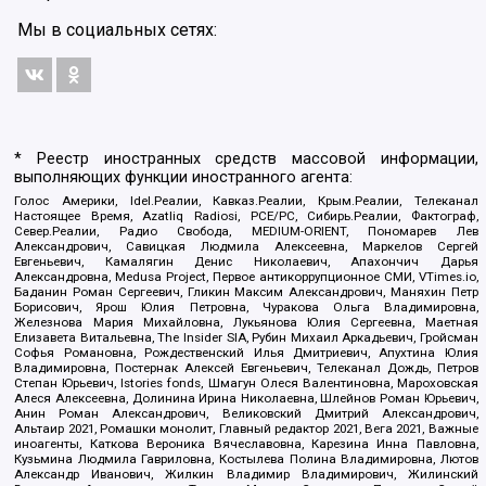
Мы в социальных сетях:
* Реестр иностранных средств массовой информации,
выполняющих функции иностранного агента:
Голос Америки, Idel.Реалии, Кавказ.Реалии, Крым.Реалии, Телеканал
Настоящее Время, Azatliq Radiosi, PCE/PC, Сибирь.Реалии, Фактограф,
Север.Реалии, Радио Свобода, MEDIUM-ORIENT, Пономарев Лев
Александрович, Савицкая Людмила Алексеевна, Маркелов Сергей
Евгеньевич, Камалягин Денис Николаевич, Апахончич Дарья
Александровна, Medusa Project, Первое антикоррупционное СМИ, VTimes.io,
Баданин Роман Сергеевич, Гликин Максим Александрович, Маняхин Петр
Борисович, Ярош Юлия Петровна, Чуракова Ольга Владимировна,
Железнова Мария Михайловна, Лукьянова Юлия Сергеевна, Маетная
Елизавета Витальевна, The Insider SIA, Рубин Михаил Аркадьевич, Гройсман
Софья Романовна, Рождественский Илья Дмитриевич, Апухтина Юлия
Владимировна, Постернак Алексей Евгеньевич, Телеканал Дождь, Петров
Степан Юрьевич, Istories fonds, Шмагун Олеся Валентиновна, Мароховская
Алеся Алексеевна, Долинина Ирина Николаевна, Шлейнов Роман Юрьевич,
Анин Роман Александрович, Великовский Дмитрий Александрович,
Альтаир 2021, Ромашки монолит, Главный редактор 2021, Вега 2021, Важные
иноагенты, Каткова Вероника Вячеславовна, Карезина Инна Павловна,
Кузьмина Людмила Гавриловна, Костылева Полина Владимировна, Лютов
Александр Иванович, Жилкин Владимир Владимирович, Жилинский