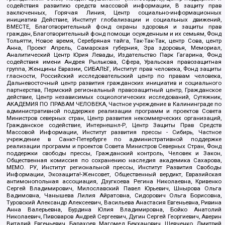
содействия развитию средств массовой информации, В защиту прав
заключенных, Горячая Линия, Центр социально-информационных
инициатив Действие, Институт глобализации и социальных движений,
ВМЕСТЕ, Благотворительный фонд охраны здоровья и защиты прав
граждан, Благотворительный фонд помощи осужденным и их семьям, Фонд
Тольятти, Новое время, Серебряная тайга, Так-Так-Так, центр Сова, центр
Анна, Проект Апрель, Самарская губерния, Эра здоровья, Мемориал,
Аналитический Центр Юрия Левады, Издательство Парк Гагарина, Фонд
содействия имени Андрея Рылькова, Сфера, Уральская правозащитная
группа, Женщины Евразии, СИБАЛЬТ, Институт прав человека, Фонд защиты
гласности, Российский исследовательский центр по правам человека,
Дальневосточный центр развития гражданских инициатив и социального
партнерства, Пермский региональный правозащитный центр, Гражданское
действие, Центр независимых социологических исследований, Сутяжник,
АКАДЕМИЯ ПО ПРАВАМ ЧЕЛОВЕКА, Частное учреждение в Калининграде по
административной поддержке реализации программ и проектов Совета
Министров северных стран, Центр развития некоммерческих организаций,
Гражданское содействие, Интернешнл-Р, Центр Защиты Прав Средств
Массовой Информации, Институт развития прессы - Сибирь, Частное
учреждение в Санкт-Петербурге по административной поддержке
реализации программ и проектов Совета Министров Северных Стран, Фонд
поддержки свободы прессы, Гражданский контроль, Человек и Закон,
Общественная комиссия по сохранению наследия академика Сахарова,
МЕМО. РУ, Институт региональной прессы, Институт Развития Свободы
Информации, Экозащита!-Женсовет, Общественный вердикт, Евразийская
антимонопольная ассоциация, Дзугкоева Регина Николаевна, Кривенко
Сергей Владимирович, Милославский Павел Юрьевич, Шнырова Ольга
Вадимовна, Чанышева Лилия Айратовна, Сидорович Ольга Борисовна,
Туровский Александр Алексеевич, Васильева Анастасия Евгеньевна, Ривина
Анна Валерьевна, Бурдина Юлия Владимировна, Бойко Анатолий
Николаевич, Пивоваров Андрей Сергеевич, Дугин Сергей Георгиевич, Аверин
Виталий Евгеньевич, Барахоев Магомед Бекханович, Шевченко Дмитрий