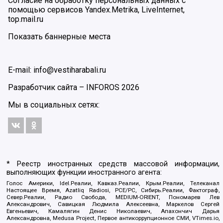
Согласие на обработку персональных данных с
помощью сервисов Yandex.Metrika, LiveInternet,
top.mail.ru
Показать баннерные места
E-mail: info@vestiharabali.ru
Разработчик сайта –
INFOROS
2026
Мы в социальных сетях:
* Реестр иностранных средств массовой информации,
выполняющих функции иностранного агента:
Голос Америки, Idel.Реалии, Кавказ.Реалии, Крым.Реалии, Телеканал
Настоящее Время, Azatliq Radiosi, PCE/PC, Сибирь.Реалии, Фактограф,
Север.Реалии, Радио Свобода, MEDIUM-ORIENT, Пономарев Лев
Александрович, Савицкая Людмила Алексеевна, Маркелов Сергей
Евгеньевич, Камалягин Денис Николаевич, Апахончич Дарья
Александровна, Medusa Project, Первое антикоррупционное СМИ, VTimes.io,