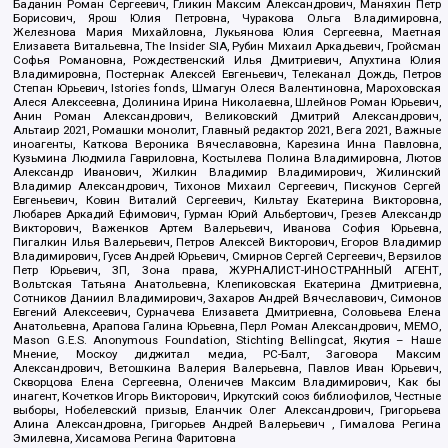
Баданин Роман Сергеевич, Гликин Максим Александрович, Маняхин Петр
Борисович, Ярош Юлия Петровна, Чуракова Ольга Владимировна,
Железнова Мария Михайловна, Лукьянова Юлия Сергеевна, Маетная
Елизавета Витальевна, The Insider SIA, Рубин Михаил Аркадьевич, Гройсман
Софья Романовна, Рождественский Илья Дмитриевич, Апухтина Юлия
Владимировна, Постернак Алексей Евгеньевич, Телеканал Дождь, Петров
Степан Юрьевич, Istories fonds, Шмагун Олеся Валентиновна, Мароховская
Алеся Алексеевна, Долинина Ирина Николаевна, Шлейнов Роман Юрьевич,
Анин Роман Александрович, Великовский Дмитрий Александрович,
Альтаир 2021, Ромашки монолит, Главный редактор 2021, Вега 2021, Важные
иноагенты, Каткова Вероника Вячеславовна, Карезина Инна Павловна,
Кузьмина Людмила Гавриловна, Костылева Полина Владимировна, Лютов
Александр Иванович, Жилкин Владимир Владимирович, Жилинский
Владимир Александрович, Тихонов Михаил Сергеевич, Пискунов Сергей
Евгеньевич, Ковин Виталий Сергеевич, Кильтау Екатерина Викторовна,
Любарев Аркадий Ефимович, Гурман Юрий Альбертович, Грезев Александр
Викторович, Важенков Артем Валерьевич, Иванова София Юрьевна,
Пигалкин Илья Валерьевич, Петров Алексей Викторович, Егоров Владимир
Владимирович, Гусев Андрей Юрьевич, Смирнов Сергей Сергеевич, Верзилов
Петр Юрьевич, ЗП, Зона права, ЖУРНАЛИСТ-ИНОСТРАННЫЙ АГЕНТ,
Вольтская Татьяна Анатольевна, Клепиковская Екатерина Дмитриевна,
Сотников Даниил Владимирович, Захаров Андрей Вячеславович, Симонов
Евгений Алексеевич, Сурначева Елизавета Дмитриевна, Соловьева Елена
Анатольевна, Арапова Галина Юрьевна, Перл Роман Александрович, МЕМО,
Mason G.E.S. Anonymous Foundation, Stichting Bellingcat, Якутия – Наше
Мнение, Москоу диджитал медиа, РС-Балт, Заговора Максим
Александрович, Ветошкина Валерия Валерьевна, Павлов Иван Юрьевич,
Скворцова Елена Сергеевна, Оленичев Максим Владимирович, Как бы
инагент, Кочетков Игорь Викторович, Иркутский союз библиофилов, Честные
выборы, Нобелевский призыв, Еланчик Олег Александрович, Григорьева
Алина Александровна, Григорьев Андрей Валерьевич , Гималова Регина
Эмилевна, Хисамова Регина Фаритовна