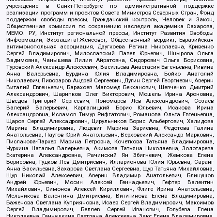
учреждение в Санкт-Петербурге по административной поддержке
реализации программ и проектов Совета Министров Северных Стран, Фонд
поддержки свободы прессы, Гражданский контроль, Человек и Закон,
Общественная комиссия по сохранению наследия академика Сахарова,
МЕМО. РУ, Институт региональной прессы, Институт Развития Свободы
Информации, Экозащита!-Женсовет, Общественный вердикт, Евразийская
антимонопольная ассоциация, Дзугкоева Регина Николаевна, Кривенко
Сергей Владимирович, Милославский Павел Юрьевич, Шнырова Ольга
Вадимовна, Чанышева Лилия Айратовна, Сидорович Ольга Борисовна,
Туровский Александр Алексеевич, Васильева Анастасия Евгеньевна, Ривина
Анна Валерьевна, Бурдина Юлия Владимировна, Бойко Анатолий
Николаевич, Пивоваров Андрей Сергеевич, Дугин Сергей Георгиевич, Аверин
Виталий Евгеньевич, Барахоев Магомед Бекханович, Шевченко Дмитрий
Александрович, Шарипков Олег Викторович, Мошель Ирина Ароновна,
Шведов Григорий Сергеевич, Пономарев Лев Александрович, Созаев
Валерий Валерьевич, Каргалицкий Борис Юльевич, Исакова Ирина
Александровна, Исламов Тимур Рифгатович, Романова Ольга Евгеньевна,
Щаров Сергей Алексадрович, Цирульников Борис Альбертович, Халидова
Марина Владимировна, Людевиг Марина Зариевна, Федотова Галина
Анатольевна, Паутов Юрий Анатольевич, Верховский Александр Маркович,
Пислакова-Паркер Марина Петровна, Кочеткова Татьяна Владимировна,
Чуркина Наталья Валерьевна, Акимова Татьяна Николаевна, Золотарева
Екатерина Александровна, Рачинский Ян Збигневич, Жемкова Елена
Борисовна, Гудков Лев Дмитриевич, Илларионова Юлия Юрьевна, Саранг
Анна Васильевна, Захарова Светлана Сергеевна, Щур Татьяна Михайловна,
Щур Николай Алексеевич, Аверин Владимир Анатольевич, Блинушов
Андрей Юрьевич, Мосин Алексей Геннадьевич, Гефтер Валентин
Михайлович, Симонов Алексей Кириллович, Флиге Ирина Анатольевна,
Мельникова Валентина Дмитриевна, Вититинова Елена Владимировна,
Баженова Светлана Куприяновна, Исаев Сергей Владимирович, Максимов
Сергей Владимирович, Беляев Сергей Иванович, Голубева Елена
Николаевна, Ганнушкина Светлана Алексеевна, Закс Елена Владимировна,