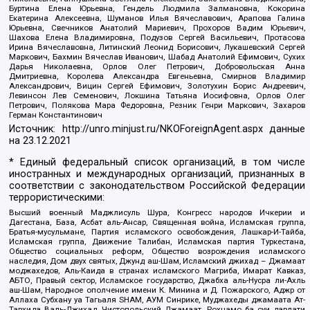
Буртина Елена Юрьевна, Гендель Людмила Залмановна, Кокорина
Екатерина Алексеевна, Шуманов Илья Вячеславович, Арапова Галина
Юрьевна, Свечников Анатолий Мариевич, Прохоров Вадим Юрьевич,
Шахова Елена Владимировна, Подузов Сергей Васильевич, Протасова
Ирина Вячеславовна, Литинский Леонид Борисович, Лукашевский Сергей
Маркович, Бахмин Вячеслав Иванович, Шабад Анатолий Ефимович, Сухих
Дарья Николаевна, Орлов Олег Петрович, Добровольская Анна
Дмитриевна, Королева Александра Евгеньевна, Смирнов Владимир
Александрович, Вицин Сергей Ефимович, Золотухин Борис Андреевич,
Левинсон Лев Семенович, Локшина Татьяна Иосифовна, Орлов Олег
Петрович, Полякова Мара Федоровна, Резник Генри Маркович, Захаров
Герман Константинович
Источник:
http://unro.minjust.ru/NKOForeignAgent.aspx
данные
на
23.12.2021
* Единый федеральный список организаций, в том числе
иностранных и международных организаций, признанных в
соответствии с законодательством Российской Федерации
террористическими:
Высший военный Маджлисуль Шура, Конгресс народов Ичкерии и
Дагестана, База, Асбат аль-Ансар, Священная война, Исламская группа,
Братья-мусульмане, Партия исламского освобождения, Лашкар-И-Тайба,
Исламская группа, Движение Талибан, Исламская партия Туркестана,
Общество социальных реформ, Общество возрождения исламского
наследия, Дом двух святых, Джунд аш-Шам, Исламский джихад – Джамаат
моджахедов, Аль-Каида в странах исламского Магриба, Имарат Кавказ,
АБТО, Правый сектор, Исламское государство, Джабха аль-Нусра ли-Ахль
аш-Шам, Народное ополчение имени К. Минина и Д. Пожарского, Аджр от
Аллаха Субхану уа Тагьаля SHAM, АУМ Синрике, Муджахеды джамаата Ат-
Тавхида Валь-Джихад, Чистопольский Джамаат, Рохнамо ба суи давлати