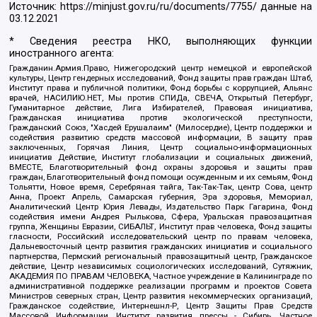
Источник:
https://minjust.gov.ru/ru/documents/7755/
данные на
03.12.2021
* Сведения реестра НКО, выполняющих функции
иностранного агента:
Гражданин.Армия.Право, Нижегородский центр немецкой и европейской
культуры, Центр гендерных исследований, Фонд защиты прав граждан Штаб,
Институт права и публичной политики, Фонд борьбы с коррупцией, Альянс
врачей, НАСИЛИЮ.НЕТ, Мы против СПИДа, СВЕЧА, Открытый Петербург,
Гуманитарное действие, Лига Избирателей, Правовая инициатива,
Гражданская инициатива против экологической преступности,
Гражданский Союз, "Хасдей Ерушалаим" (Милосердие), Центр поддержки и
содействия развитию средств массовой информации, В защиту прав
заключенных, Горячая Линия, Центр социально-информационных
инициатив Действие, Институт глобализации и социальных движений,
ВМЕСТЕ, Благотворительный фонд охраны здоровья и защиты прав
граждан, Благотворительный фонд помощи осужденным и их семьям, Фонд
Тольятти, Новое время, Серебряная тайга, Так-Так-Так, центр Сова, центр
Анна, Проект Апрель, Самарская губерния, Эра здоровья, Мемориал,
Аналитический Центр Юрия Левады, Издательство Парк Гагарина, Фонд
содействия имени Андрея Рылькова, Сфера, Уральская правозащитная
группа, Женщины Евразии, СИБАЛЬТ, Институт прав человека, Фонд защиты
гласности, Российский исследовательский центр по правам человека,
Дальневосточный центр развития гражданских инициатив и социального
партнерства, Пермский региональный правозащитный центр, Гражданское
действие, Центр независимых социологических исследований, Сутяжник,
АКАДЕМИЯ ПО ПРАВАМ ЧЕЛОВЕКА, Частное учреждение в Калининграде по
административной поддержке реализации программ и проектов Совета
Министров северных стран, Центр развития некоммерческих организаций,
Гражданское содействие, Интернешнл-Р, Центр Защиты Прав Средств
Массовой Информации, Институт развития прессы - Сибирь, Частное