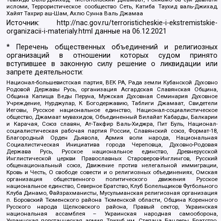
исломи, Террористическое сообщество Сеть, Катиба Таухид валь-Джихад,
Хайят Тахрир аш-Шам, Ахлю Сунна Валь Джамаа
Источник:
http://nac.gov.ru/terroristicheskie-i-ekstremistskie-
organizacii-i-materialy.html
данные на
06.12.2021
* Перечень общественных объединений и религиозных
организаций в отношении которых судом принято
вступившее в законную силу решение о ликвидации или
запрете деятельности:
Национал-большевистская партия, ВЕК РА, Рада земли Кубанской Духовно
Родовой Державы Русь, организация Асгардская Славянская Община,
Община Капища Веды Перуна, Мужская Духовная Семинария Духовное
Учреждение, Нурджулар, К Богодержавию, Таблиги Джамаат, Свидетели
Иеговы, Русское национальное единство, Национал-социалистическое
общество, Джамаат мувахидов, Объединенный Вилайат Кабарды, Балкарии
и Карачая, Союз славян, Ат-Такфир Валь-Хиджра, Пит Буль, Национал-
социалистическая рабочая партия России, Славянский союз, Формат-18,
Благородный Орден Дьявола, Армия воли народа, Национальная
Социалистическая Инициатива города Череповца, Духовно-Родовая
Держава Русь, Русское национальное единство, Древнерусской
Инглистической церкви Православных Староверов-Инглингов, Русский
общенациональный союз, Движение против нелегальной иммиграции,
Кровь и Честь, О свободе совести и о религиозных объединениях, Омская
организация общественного политического движения Русское
национальное единство, Северное Братство, Клуб Болельщиков Футбольного
Клуба Динамо, Файзрахманисты, Мусульманская религиозная организация
п. Боровский Тюменского района Тюменской области, Община Коренного
Русского народа Щелковского района, Правый сектор, Украинская
национальная ассамблея – Украинская народная самооборона,
Украинская повстанческая армия, Тризуб им. Степана Бандеры, Братство,