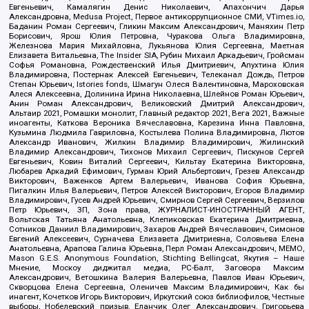
Евгеньевич, Камалягин Денис Николаевич, Апахончич Дарья
Александровна, Medusa Project, Первое антикоррупционное СМИ, VTimes.io,
Баданин Роман Сергеевич, Гликин Максим Александрович, Маняхин Петр
Борисович, Ярош Юлия Петровна, Чуракова Ольга Владимировна,
Железнова Мария Михайловна, Лукьянова Юлия Сергеевна, Маетная
Елизавета Витальевна, The Insider SIA, Рубин Михаил Аркадьевич, Гройсман
Софья Романовна, Рождественский Илья Дмитриевич, Апухтина Юлия
Владимировна, Постернак Алексей Евгеньевич, Телеканал Дождь, Петров
Степан Юрьевич, Istories fonds, Шмагун Олеся Валентиновна, Мароховская
Алеся Алексеевна, Долинина Ирина Николаевна, Шлейнов Роман Юрьевич,
Анин Роман Александрович, Великовский Дмитрий Александрович,
Альтаир 2021, Ромашки монолит, Главный редактор 2021, Вега 2021, Важные
иноагенты, Каткова Вероника Вячеславовна, Карезина Инна Павловна,
Кузьмина Людмила Гавриловна, Костылева Полина Владимировна, Лютов
Александр Иванович, Жилкин Владимир Владимирович, Жилинский
Владимир Александрович, Тихонов Михаил Сергеевич, Пискунов Сергей
Евгеньевич, Ковин Виталий Сергеевич, Кильтау Екатерина Викторовна,
Любарев Аркадий Ефимович, Гурман Юрий Альбертович, Грезев Александр
Викторович, Важенков Артем Валерьевич, Иванова София Юрьевна,
Пигалкин Илья Валерьевич, Петров Алексей Викторович, Егоров Владимир
Владимирович, Гусев Андрей Юрьевич, Смирнов Сергей Сергеевич, Верзилов
Петр Юрьевич, ЗП, Зона права, ЖУРНАЛИСТ-ИНОСТРАННЫЙ АГЕНТ,
Вольтская Татьяна Анатольевна, Клепиковская Екатерина Дмитриевна,
Сотников Даниил Владимирович, Захаров Андрей Вячеславович, Симонов
Евгений Алексеевич, Сурначева Елизавета Дмитриевна, Соловьева Елена
Анатольевна, Арапова Галина Юрьевна, Перл Роман Александрович, МЕМО,
Mason G.E.S. Anonymous Foundation, Stichting Bellingcat, Якутия – Наше
Мнение, Москоу диджитал медиа, РС-Балт, Заговора Максим
Александрович, Ветошкина Валерия Валерьевна, Павлов Иван Юрьевич,
Скворцова Елена Сергеевна, Оленичев Максим Владимирович, Как бы
инагент, Кочетков Игорь Викторович, Иркутский союз библиофилов, Честные
выборы, Нобелевский призыв, Еланчик Олег Александрович, Григорьева