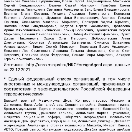
Баженова Светлана Куприяновна, Исаев Сергей Владимирович, Максимов
Сергей Владимирович, Беляев Сергей Иванович, Голубева Елена
Николаевна, Ганнушкина Светлана Алексеевна, Закс Елена Владимировна,
Буртина Елена Юрьевна, Гендель Людмила Залмановна, Кокорина
Екатерина Алексеевна, Шуманов Илья Вячеславович, Арапова Галина
Юрьевна, Свечников Анатолий Мариевич, Прохоров Вадим Юрьевич,
Шахова Елена Владимировна, Подузов Сергей Васильевич, Протасова
Ирина Вячеславовна, Литинский Леонид Борисович, Лукашевский Сергей
Маркович, Бахмин Вячеслав Иванович, Шабад Анатолий Ефимович, Сухих
Дарья Николаевна, Орлов Олег Петрович, Добровольская Анна
Дмитриевна, Королева Александра Евгеньевна, Смирнов Владимир
Александрович, Вицин Сергей Ефимович, Золотухин Борис Андреевич,
Левинсон Лев Семенович, Локшина Татьяна Иосифовна, Орлов Олег
Петрович, Полякова Мара Федоровна, Резник Генри Маркович, Захаров
Герман Константинович
Источник:
http://unro.minjust.ru/NKOForeignAgent.aspx
данные
на
23.12.2021
* Единый федеральный список организаций, в том числе
иностранных и международных организаций, признанных в
соответствии с законодательством Российской Федерации
террористическими:
Высший военный Маджлисуль Шура, Конгресс народов Ичкерии и
Дагестана, База, Асбат аль-Ансар, Священная война, Исламская группа,
Братья-мусульмане, Партия исламского освобождения, Лашкар-И-Тайба,
Исламская группа, Движение Талибан, Исламская партия Туркестана,
Общество социальных реформ, Общество возрождения исламского
наследия, Дом двух святых, Джунд аш-Шам, Исламский джихад – Джамаат
моджахедов, Аль-Каида в странах исламского Магриба, Имарат Кавказ,
АБТО, Правый сектор, Исламское государство, Джабха аль-Нусра ли-Ахль