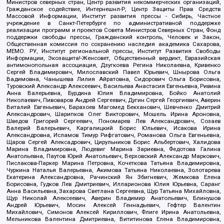
Министров северных стран, Центр развития некоммерческих организаций,
Гражданское содействие, Интернешнл-Р, Центр Защиты Прав Средств
Массовой Информации, Институт развития прессы - Сибирь, Частное
учреждение в Санкт-Петербурге по административной поддержке
реализации программ и проектов Совета Министров Северных Стран, Фонд
поддержки свободы прессы, Гражданский контроль, Человек и Закон,
Общественная комиссия по сохранению наследия академика Сахарова,
МЕМО. РУ, Институт региональной прессы, Институт Развития Свободы
Информации, Экозащита!-Женсовет, Общественный вердикт, Евразийская
антимонопольная ассоциация, Дзугкоева Регина Николаевна, Кривенко
Сергей Владимирович, Милославский Павел Юрьевич, Шнырова Ольга
Вадимовна, Чанышева Лилия Айратовна, Сидорович Ольга Борисовна,
Туровский Александр Алексеевич, Васильева Анастасия Евгеньевна, Ривина
Анна Валерьевна, Бурдина Юлия Владимировна, Бойко Анатолий
Николаевич, Пивоваров Андрей Сергеевич, Дугин Сергей Георгиевич, Аверин
Виталий Евгеньевич, Барахоев Магомед Бекханович, Шевченко Дмитрий
Александрович, Шарипков Олег Викторович, Мошель Ирина Ароновна,
Шведов Григорий Сергеевич, Пономарев Лев Александрович, Созаев
Валерий Валерьевич, Каргалицкий Борис Юльевич, Исакова Ирина
Александровна, Исламов Тимур Рифгатович, Романова Ольга Евгеньевна,
Щаров Сергей Алексадрович, Цирульников Борис Альбертович, Халидова
Марина Владимировна, Людевиг Марина Зариевна, Федотова Галина
Анатольевна, Паутов Юрий Анатольевич, Верховский Александр Маркович,
Пислакова-Паркер Марина Петровна, Кочеткова Татьяна Владимировна,
Чуркина Наталья Валерьевна, Акимова Татьяна Николаевна, Золотарева
Екатерина Александровна, Рачинский Ян Збигневич, Жемкова Елена
Борисовна, Гудков Лев Дмитриевич, Илларионова Юлия Юрьевна, Саранг
Анна Васильевна, Захарова Светлана Сергеевна, Щур Татьяна Михайловна,
Щур Николай Алексеевич, Аверин Владимир Анатольевич, Блинушов
Андрей Юрьевич, Мосин Алексей Геннадьевич, Гефтер Валентин
Михайлович, Симонов Алексей Кириллович, Флиге Ирина Анатольевна,
Мельникова Валентина Дмитриевна, Вититинова Елена Владимировна,