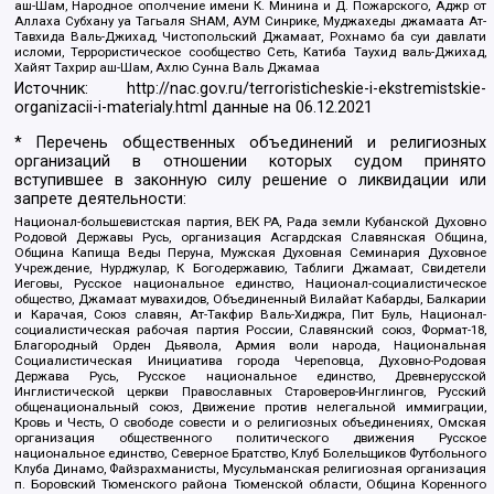
аш-Шам, Народное ополчение имени К. Минина и Д. Пожарского, Аджр от
Аллаха Субхану уа Тагьаля SHAM, АУМ Синрике, Муджахеды джамаата Ат-
Тавхида Валь-Джихад, Чистопольский Джамаат, Рохнамо ба суи давлати
исломи, Террористическое сообщество Сеть, Катиба Таухид валь-Джихад,
Хайят Тахрир аш-Шам, Ахлю Сунна Валь Джамаа
Источник:
http://nac.gov.ru/terroristicheskie-i-ekstremistskie-
organizacii-i-materialy.html
данные на
06.12.2021
* Перечень общественных объединений и религиозных
организаций в отношении которых судом принято
вступившее в законную силу решение о ликвидации или
запрете деятельности:
Национал-большевистская партия, ВЕК РА, Рада земли Кубанской Духовно
Родовой Державы Русь, организация Асгардская Славянская Община,
Община Капища Веды Перуна, Мужская Духовная Семинария Духовное
Учреждение, Нурджулар, К Богодержавию, Таблиги Джамаат, Свидетели
Иеговы, Русское национальное единство, Национал-социалистическое
общество, Джамаат мувахидов, Объединенный Вилайат Кабарды, Балкарии
и Карачая, Союз славян, Ат-Такфир Валь-Хиджра, Пит Буль, Национал-
социалистическая рабочая партия России, Славянский союз, Формат-18,
Благородный Орден Дьявола, Армия воли народа, Национальная
Социалистическая Инициатива города Череповца, Духовно-Родовая
Держава Русь, Русское национальное единство, Древнерусской
Инглистической церкви Православных Староверов-Инглингов, Русский
общенациональный союз, Движение против нелегальной иммиграции,
Кровь и Честь, О свободе совести и о религиозных объединениях, Омская
организация общественного политического движения Русское
национальное единство, Северное Братство, Клуб Болельщиков Футбольного
Клуба Динамо, Файзрахманисты, Мусульманская религиозная организация
п. Боровский Тюменского района Тюменской области, Община Коренного