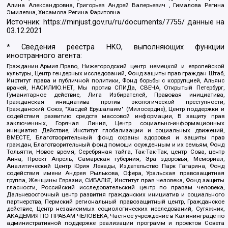
Алина Александровна, Григорьев Андрей Валерьевич , Гималова Регина
Эмилевна, Хисамова Регина Фаритовна
Источник:
https://minjust.gov.ru/ru/documents/7755/
данные на
03.12.2021
* Сведения реестра НКО, выполняющих функции
иностранного агента:
Гражданин.Армия.Право, Нижегородский центр немецкой и европейской
культуры, Центр гендерных исследований, Фонд защиты прав граждан Штаб,
Институт права и публичной политики, Фонд борьбы с коррупцией, Альянс
врачей, НАСИЛИЮ.НЕТ, Мы против СПИДа, СВЕЧА, Открытый Петербург,
Гуманитарное действие, Лига Избирателей, Правовая инициатива,
Гражданская инициатива против экологической преступности,
Гражданский Союз, "Хасдей Ерушалаим" (Милосердие), Центр поддержки и
содействия развитию средств массовой информации, В защиту прав
заключенных, Горячая Линия, Центр социально-информационных
инициатив Действие, Институт глобализации и социальных движений,
ВМЕСТЕ, Благотворительный фонд охраны здоровья и защиты прав
граждан, Благотворительный фонд помощи осужденным и их семьям, Фонд
Тольятти, Новое время, Серебряная тайга, Так-Так-Так, центр Сова, центр
Анна, Проект Апрель, Самарская губерния, Эра здоровья, Мемориал,
Аналитический Центр Юрия Левады, Издательство Парк Гагарина, Фонд
содействия имени Андрея Рылькова, Сфера, Уральская правозащитная
группа, Женщины Евразии, СИБАЛЬТ, Институт прав человека, Фонд защиты
гласности, Российский исследовательский центр по правам человека,
Дальневосточный центр развития гражданских инициатив и социального
партнерства, Пермский региональный правозащитный центр, Гражданское
действие, Центр независимых социологических исследований, Сутяжник,
АКАДЕМИЯ ПО ПРАВАМ ЧЕЛОВЕКА, Частное учреждение в Калининграде по
административной поддержке реализации программ и проектов Совета