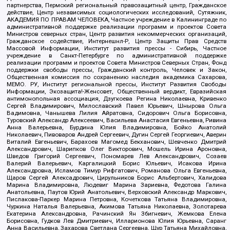
партнерства, Пермский региональный правозащитный центр, Гражданское
действие, Центр независимых социологических исследований, Сутяжник,
АКАДЕМИЯ ПО ПРАВАМ ЧЕЛОВЕКА, Частное учреждение в Калининграде по
административной поддержке реализации программ и проектов Совета
Министров северных стран, Центр развития некоммерческих организаций,
Гражданское содействие, Интернешнл-Р, Центр Защиты Прав Средств
Массовой Информации, Институт развития прессы - Сибирь, Частное
учреждение в Санкт-Петербурге по административной поддержке
реализации программ и проектов Совета Министров Северных Стран, Фонд
поддержки свободы прессы, Гражданский контроль, Человек и Закон,
Общественная комиссия по сохранению наследия академика Сахарова,
МЕМО. РУ, Институт региональной прессы, Институт Развития Свободы
Информации, Экозащита!-Женсовет, Общественный вердикт, Евразийская
антимонопольная ассоциация, Дзугкоева Регина Николаевна, Кривенко
Сергей Владимирович, Милославский Павел Юрьевич, Шнырова Ольга
Вадимовна, Чанышева Лилия Айратовна, Сидорович Ольга Борисовна,
Туровский Александр Алексеевич, Васильева Анастасия Евгеньевна, Ривина
Анна Валерьевна, Бурдина Юлия Владимировна, Бойко Анатолий
Николаевич, Пивоваров Андрей Сергеевич, Дугин Сергей Георгиевич, Аверин
Виталий Евгеньевич, Барахоев Магомед Бекханович, Шевченко Дмитрий
Александрович, Шарипков Олег Викторович, Мошель Ирина Ароновна,
Шведов Григорий Сергеевич, Пономарев Лев Александрович, Созаев
Валерий Валерьевич, Каргалицкий Борис Юльевич, Исакова Ирина
Александровна, Исламов Тимур Рифгатович, Романова Ольга Евгеньевна,
Щаров Сергей Алексадрович, Цирульников Борис Альбертович, Халидова
Марина Владимировна, Людевиг Марина Зариевна, Федотова Галина
Анатольевна, Паутов Юрий Анатольевич, Верховский Александр Маркович,
Пислакова-Паркер Марина Петровна, Кочеткова Татьяна Владимировна,
Чуркина Наталья Валерьевна, Акимова Татьяна Николаевна, Золотарева
Екатерина Александровна, Рачинский Ян Збигневич, Жемкова Елена
Борисовна, Гудков Лев Дмитриевич, Илларионова Юлия Юрьевна, Саранг
Анна Васильевна, Захарова Светлана Сергеевна, Щур Татьяна Михайловна,