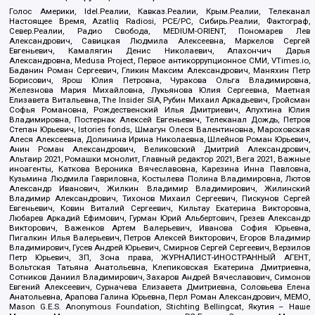
Голос Америки, Idel.Реалии, Кавказ.Реалии, Крым.Реалии, Телеканал
Настоящее Время, Azatliq Radiosi, PCE/PC, Сибирь.Реалии, Фактограф,
Север.Реалии, Радио Свобода, MEDIUM-ORIENT, Пономарев Лев
Александрович, Савицкая Людмила Алексеевна, Маркелов Сергей
Евгеньевич, Камалягин Денис Николаевич, Апахончич Дарья
Александровна, Medusa Project, Первое антикоррупционное СМИ, VTimes.io,
Баданин Роман Сергеевич, Гликин Максим Александрович, Маняхин Петр
Борисович, Ярош Юлия Петровна, Чуракова Ольга Владимировна,
Железнова Мария Михайловна, Лукьянова Юлия Сергеевна, Маетная
Елизавета Витальевна, The Insider SIA, Рубин Михаил Аркадьевич, Гройсман
Софья Романовна, Рождественский Илья Дмитриевич, Апухтина Юлия
Владимировна, Постернак Алексей Евгеньевич, Телеканал Дождь, Петров
Степан Юрьевич, Istories fonds, Шмагун Олеся Валентиновна, Мароховская
Алеся Алексеевна, Долинина Ирина Николаевна, Шлейнов Роман Юрьевич,
Анин Роман Александрович, Великовский Дмитрий Александрович,
Альтаир 2021, Ромашки монолит, Главный редактор 2021, Вега 2021, Важные
иноагенты, Каткова Вероника Вячеславовна, Карезина Инна Павловна,
Кузьмина Людмила Гавриловна, Костылева Полина Владимировна, Лютов
Александр Иванович, Жилкин Владимир Владимирович, Жилинский
Владимир Александрович, Тихонов Михаил Сергеевич, Пискунов Сергей
Евгеньевич, Ковин Виталий Сергеевич, Кильтау Екатерина Викторовна,
Любарев Аркадий Ефимович, Гурман Юрий Альбертович, Грезев Александр
Викторович, Важенков Артем Валерьевич, Иванова София Юрьевна,
Пигалкин Илья Валерьевич, Петров Алексей Викторович, Егоров Владимир
Владимирович, Гусев Андрей Юрьевич, Смирнов Сергей Сергеевич, Верзилов
Петр Юрьевич, ЗП, Зона права, ЖУРНАЛИСТ-ИНОСТРАННЫЙ АГЕНТ,
Вольтская Татьяна Анатольевна, Клепиковская Екатерина Дмитриевна,
Сотников Даниил Владимирович, Захаров Андрей Вячеславович, Симонов
Евгений Алексеевич, Сурначева Елизавета Дмитриевна, Соловьева Елена
Анатольевна, Арапова Галина Юрьевна, Перл Роман Александрович, МЕМО,
Mason G.E.S. Anonymous Foundation, Stichting Bellingcat, Якутия – Наше