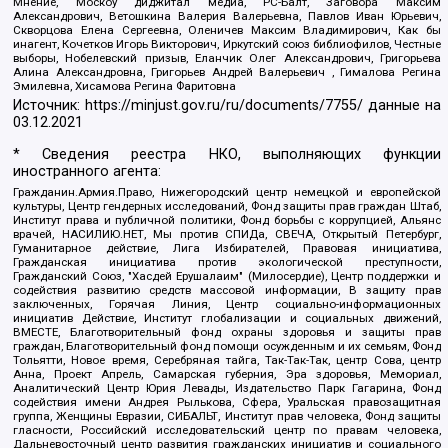
Мнение, Москоу диджитал медиа, РС-Балт, Заговора Максим
Александрович, Ветошкина Валерия Валерьевна, Павлов Иван Юрьевич,
Скворцова Елена Сергеевна, Оленичев Максим Владимирович, Как бы
инагент, Кочетков Игорь Викторович, Иркутский союз библиофилов, Честные
выборы, Нобелевский призыв, Еланчик Олег Александрович, Григорьева
Алина Александровна, Григорьев Андрей Валерьевич , Гималова Регина
Эмилевна, Хисамова Регина Фаритовна
Источник:
https://minjust.gov.ru/ru/documents/7755/
данные на
03.12.2021
* Сведения реестра НКО, выполняющих функции
иностранного агента:
Гражданин.Армия.Право, Нижегородский центр немецкой и европейской
культуры, Центр гендерных исследований, Фонд защиты прав граждан Штаб,
Институт права и публичной политики, Фонд борьбы с коррупцией, Альянс
врачей, НАСИЛИЮ.НЕТ, Мы против СПИДа, СВЕЧА, Открытый Петербург,
Гуманитарное действие, Лига Избирателей, Правовая инициатива,
Гражданская инициатива против экологической преступности,
Гражданский Союз, "Хасдей Ерушалаим" (Милосердие), Центр поддержки и
содействия развитию средств массовой информации, В защиту прав
заключенных, Горячая Линия, Центр социально-информационных
инициатив Действие, Институт глобализации и социальных движений,
ВМЕСТЕ, Благотворительный фонд охраны здоровья и защиты прав
граждан, Благотворительный фонд помощи осужденным и их семьям, Фонд
Тольятти, Новое время, Серебряная тайга, Так-Так-Так, центр Сова, центр
Анна, Проект Апрель, Самарская губерния, Эра здоровья, Мемориал,
Аналитический Центр Юрия Левады, Издательство Парк Гагарина, Фонд
содействия имени Андрея Рылькова, Сфера, Уральская правозащитная
группа, Женщины Евразии, СИБАЛЬТ, Институт прав человека, Фонд защиты
гласности, Российский исследовательский центр по правам человека,
Дальневосточный центр развития гражданских инициатив и социального