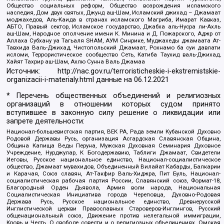
Общество социальных реформ, Общество возрождения исламского
наследия, Дом двух святых, Джунд аш-Шам, Исламский джихад – Джамаат
моджахедов, Аль-Каида в странах исламского Магриба, Имарат Кавказ,
АБТО, Правый сектор, Исламское государство, Джабха аль-Нусра ли-Ахль
аш-Шам, Народное ополчение имени К. Минина и Д. Пожарского, Аджр от
Аллаха Субхану уа Тагьаля SHAM, АУМ Синрике, Муджахеды джамаата Ат-
Тавхида Валь-Джихад, Чистопольский Джамаат, Рохнамо ба суи давлати
исломи, Террористическое сообщество Сеть, Катиба Таухид валь-Джихад,
Хайят Тахрир аш-Шам, Ахлю Сунна Валь Джамаа
Источник:
http://nac.gov.ru/terroristicheskie-i-ekstremistskie-
organizacii-i-materialy.html
данные на
06.12.2021
* Перечень общественных объединений и религиозных
организаций в отношении которых судом принято
вступившее в законную силу решение о ликвидации или
запрете деятельности:
Национал-большевистская партия, ВЕК РА, Рада земли Кубанской Духовно
Родовой Державы Русь, организация Асгардская Славянская Община,
Община Капища Веды Перуна, Мужская Духовная Семинария Духовное
Учреждение, Нурджулар, К Богодержавию, Таблиги Джамаат, Свидетели
Иеговы, Русское национальное единство, Национал-социалистическое
общество, Джамаат мувахидов, Объединенный Вилайат Кабарды, Балкарии
и Карачая, Союз славян, Ат-Такфир Валь-Хиджра, Пит Буль, Национал-
социалистическая рабочая партия России, Славянский союз, Формат-18,
Благородный Орден Дьявола, Армия воли народа, Национальная
Социалистическая Инициатива города Череповца, Духовно-Родовая
Держава Русь, Русское национальное единство, Древнерусской
Инглистической церкви Православных Староверов-Инглингов, Русский
общенациональный союз, Движение против нелегальной иммиграции,
Кровь и Честь, О свободе совести и о религиозных объединениях, Омская