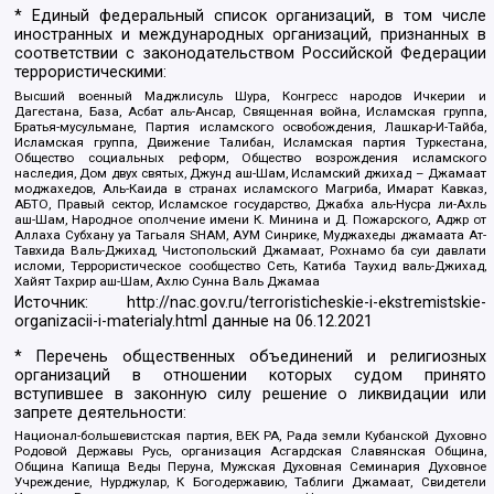
* Единый федеральный список организаций, в том числе
иностранных и международных организаций, признанных в
соответствии с законодательством Российской Федерации
террористическими:
Высший военный Маджлисуль Шура, Конгресс народов Ичкерии и
Дагестана, База, Асбат аль-Ансар, Священная война, Исламская группа,
Братья-мусульмане, Партия исламского освобождения, Лашкар-И-Тайба,
Исламская группа, Движение Талибан, Исламская партия Туркестана,
Общество социальных реформ, Общество возрождения исламского
наследия, Дом двух святых, Джунд аш-Шам, Исламский джихад – Джамаат
моджахедов, Аль-Каида в странах исламского Магриба, Имарат Кавказ,
АБТО, Правый сектор, Исламское государство, Джабха аль-Нусра ли-Ахль
аш-Шам, Народное ополчение имени К. Минина и Д. Пожарского, Аджр от
Аллаха Субхану уа Тагьаля SHAM, АУМ Синрике, Муджахеды джамаата Ат-
Тавхида Валь-Джихад, Чистопольский Джамаат, Рохнамо ба суи давлати
исломи, Террористическое сообщество Сеть, Катиба Таухид валь-Джихад,
Хайят Тахрир аш-Шам, Ахлю Сунна Валь Джамаа
Источник:
http://nac.gov.ru/terroristicheskie-i-ekstremistskie-
organizacii-i-materialy.html
данные на
06.12.2021
* Перечень общественных объединений и религиозных
организаций в отношении которых судом принято
вступившее в законную силу решение о ликвидации или
запрете деятельности:
Национал-большевистская партия, ВЕК РА, Рада земли Кубанской Духовно
Родовой Державы Русь, организация Асгардская Славянская Община,
Община Капища Веды Перуна, Мужская Духовная Семинария Духовное
Учреждение, Нурджулар, К Богодержавию, Таблиги Джамаат, Свидетели