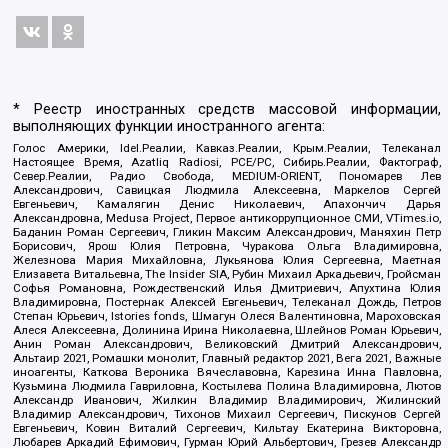
* Реестр иностранных средств массовой информации,
выполняющих функции иностранного агента:
Голос Америки, Idel.Реалии, Кавказ.Реалии, Крым.Реалии, Телеканал
Настоящее Время, Azatliq Radiosi, PCE/PC, Сибирь.Реалии, Фактограф,
Север.Реалии, Радио Свобода, MEDIUM-ORIENT, Пономарев Лев
Александрович, Савицкая Людмила Алексеевна, Маркелов Сергей
Евгеньевич, Камалягин Денис Николаевич, Апахончич Дарья
Александровна, Medusa Project, Первое антикоррупционное СМИ, VTimes.io,
Баданин Роман Сергеевич, Гликин Максим Александрович, Маняхин Петр
Борисович, Ярош Юлия Петровна, Чуракова Ольга Владимировна,
Железнова Мария Михайловна, Лукьянова Юлия Сергеевна, Маетная
Елизавета Витальевна, The Insider SIA, Рубин Михаил Аркадьевич, Гройсман
Софья Романовна, Рождественский Илья Дмитриевич, Апухтина Юлия
Владимировна, Постернак Алексей Евгеньевич, Телеканал Дождь, Петров
Степан Юрьевич, Istories fonds, Шмагун Олеся Валентиновна, Мароховская
Алеся Алексеевна, Долинина Ирина Николаевна, Шлейнов Роман Юрьевич,
Анин Роман Александрович, Великовский Дмитрий Александрович,
Альтаир 2021, Ромашки монолит, Главный редактор 2021, Вега 2021, Важные
иноагенты, Каткова Вероника Вячеславовна, Карезина Инна Павловна,
Кузьмина Людмила Гавриловна, Костылева Полина Владимировна, Лютов
Александр Иванович, Жилкин Владимир Владимирович, Жилинский
Владимир Александрович, Тихонов Михаил Сергеевич, Пискунов Сергей
Евгеньевич, Ковин Виталий Сергеевич, Кильтау Екатерина Викторовна,
Любарев Аркадий Ефимович, Гурман Юрий Альбертович, Грезев Александр