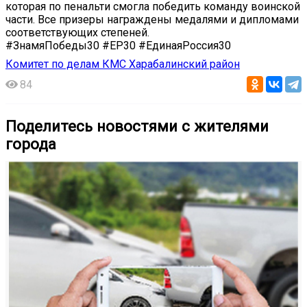
которая по пенальти смогла победить команду воинской
части. Все призеры награждены медалями и дипломами
соответствующих степеней.
#ЗнамяПобеды30 #ЕР30 #ЕдинаяРоссия30
Комитет по делам КМС Харабалинский район
84
Поделитесь новостями с жителями
города