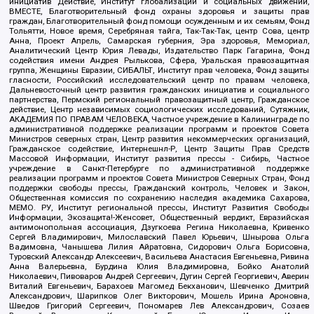
инициатив Действие, Институт глобализации и социальных движений,
ВМЕСТЕ, Благотворительный фонд охраны здоровья и защиты прав
граждан, Благотворительный фонд помощи осужденным и их семьям, Фонд
Тольятти, Новое время, Серебряная тайга, Так-Так-Так, центр Сова, центр
Анна, Проект Апрель, Самарская губерния, Эра здоровья, Мемориал,
Аналитический Центр Юрия Левады, Издательство Парк Гагарина, Фонд
содействия имени Андрея Рылькова, Сфера, Уральская правозащитная
группа, Женщины Евразии, СИБАЛЬТ, Институт прав человека, Фонд защиты
гласности, Российский исследовательский центр по правам человека,
Дальневосточный центр развития гражданских инициатив и социального
партнерства, Пермский региональный правозащитный центр, Гражданское
действие, Центр независимых социологических исследований, Сутяжник,
АКАДЕМИЯ ПО ПРАВАМ ЧЕЛОВЕКА, Частное учреждение в Калининграде по
административной поддержке реализации программ и проектов Совета
Министров северных стран, Центр развития некоммерческих организаций,
Гражданское содействие, Интернешнл-Р, Центр Защиты Прав Средств
Массовой Информации, Институт развития прессы - Сибирь, Частное
учреждение в Санкт-Петербурге по административной поддержке
реализации программ и проектов Совета Министров Северных Стран, Фонд
поддержки свободы прессы, Гражданский контроль, Человек и Закон,
Общественная комиссия по сохранению наследия академика Сахарова,
МЕМО. РУ, Институт региональной прессы, Институт Развития Свободы
Информации, Экозащита!-Женсовет, Общественный вердикт, Евразийская
антимонопольная ассоциация, Дзугкоева Регина Николаевна, Кривенко
Сергей Владимирович, Милославский Павел Юрьевич, Шнырова Ольга
Вадимовна, Чанышева Лилия Айратовна, Сидорович Ольга Борисовна,
Туровский Александр Алексеевич, Васильева Анастасия Евгеньевна, Ривина
Анна Валерьевна, Бурдина Юлия Владимировна, Бойко Анатолий
Николаевич, Пивоваров Андрей Сергеевич, Дугин Сергей Георгиевич, Аверин
Виталий Евгеньевич, Барахоев Магомед Бекханович, Шевченко Дмитрий
Александрович, Шарипков Олег Викторович, Мошель Ирина Ароновна,
Шведов Григорий Сергеевич, Пономарев Лев Александрович, Созаев