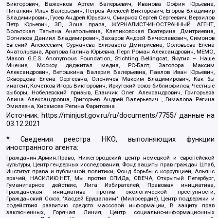
Викторович, Важенков Артем Валерьевич, Иванова София Юрьевна,
Пигалкин Илья Валерьевич, Петров Алексей Викторович, Егоров Владимир
Владимирович, Гусев Андрей Юрьевич, Смирнов Сергей Сергеевич, Верзилов
Петр Юрьевич, ЗП, Зона права, ЖУРНАЛИСТ-ИНОСТРАННЫЙ АГЕНТ,
Вольтская Татьяна Анатольевна, Клепиковская Екатерина Дмитриевна,
Сотников Даниил Владимирович, Захаров Андрей Вячеславович, Симонов
Евгений Алексеевич, Сурначева Елизавета Дмитриевна, Соловьева Елена
Анатольевна, Арапова Галина Юрьевна, Перл Роман Александрович, МЕМО,
Mason G.E.S. Anonymous Foundation, Stichting Bellingcat, Якутия – Наше
Мнение, Москоу диджитал медиа, РС-Балт, Заговора Максим
Александрович, Ветошкина Валерия Валерьевна, Павлов Иван Юрьевич,
Скворцова Елена Сергеевна, Оленичев Максим Владимирович, Как бы
инагент, Кочетков Игорь Викторович, Иркутский союз библиофилов, Честные
выборы, Нобелевский призыв, Еланчик Олег Александрович, Григорьева
Алина Александровна, Григорьев Андрей Валерьевич , Гималова Регина
Эмилевна, Хисамова Регина Фаритовна
Источник:
https://minjust.gov.ru/ru/documents/7755/
данные на
03.12.2021
* Сведения реестра НКО, выполняющих функции
иностранного агента:
Гражданин.Армия.Право, Нижегородский центр немецкой и европейской
культуры, Центр гендерных исследований, Фонд защиты прав граждан Штаб,
Институт права и публичной политики, Фонд борьбы с коррупцией, Альянс
врачей, НАСИЛИЮ.НЕТ, Мы против СПИДа, СВЕЧА, Открытый Петербург,
Гуманитарное действие, Лига Избирателей, Правовая инициатива,
Гражданская инициатива против экологической преступности,
Гражданский Союз, "Хасдей Ерушалаим" (Милосердие), Центр поддержки и
содействия развитию средств массовой информации, В защиту прав
заключенных, Горячая Линия, Центр социально-информационных