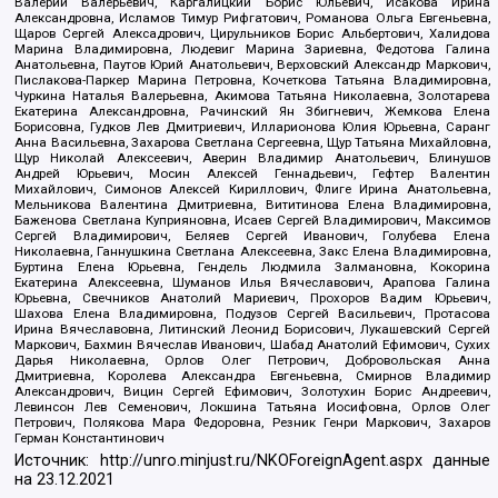
Валерий Валерьевич, Каргалицкий Борис Юльевич, Исакова Ирина
Александровна, Исламов Тимур Рифгатович, Романова Ольга Евгеньевна,
Щаров Сергей Алексадрович, Цирульников Борис Альбертович, Халидова
Марина Владимировна, Людевиг Марина Зариевна, Федотова Галина
Анатольевна, Паутов Юрий Анатольевич, Верховский Александр Маркович,
Пислакова-Паркер Марина Петровна, Кочеткова Татьяна Владимировна,
Чуркина Наталья Валерьевна, Акимова Татьяна Николаевна, Золотарева
Екатерина Александровна, Рачинский Ян Збигневич, Жемкова Елена
Борисовна, Гудков Лев Дмитриевич, Илларионова Юлия Юрьевна, Саранг
Анна Васильевна, Захарова Светлана Сергеевна, Щур Татьяна Михайловна,
Щур Николай Алексеевич, Аверин Владимир Анатольевич, Блинушов
Андрей Юрьевич, Мосин Алексей Геннадьевич, Гефтер Валентин
Михайлович, Симонов Алексей Кириллович, Флиге Ирина Анатольевна,
Мельникова Валентина Дмитриевна, Вититинова Елена Владимировна,
Баженова Светлана Куприяновна, Исаев Сергей Владимирович, Максимов
Сергей Владимирович, Беляев Сергей Иванович, Голубева Елена
Николаевна, Ганнушкина Светлана Алексеевна, Закс Елена Владимировна,
Буртина Елена Юрьевна, Гендель Людмила Залмановна, Кокорина
Екатерина Алексеевна, Шуманов Илья Вячеславович, Арапова Галина
Юрьевна, Свечников Анатолий Мариевич, Прохоров Вадим Юрьевич,
Шахова Елена Владимировна, Подузов Сергей Васильевич, Протасова
Ирина Вячеславовна, Литинский Леонид Борисович, Лукашевский Сергей
Маркович, Бахмин Вячеслав Иванович, Шабад Анатолий Ефимович, Сухих
Дарья Николаевна, Орлов Олег Петрович, Добровольская Анна
Дмитриевна, Королева Александра Евгеньевна, Смирнов Владимир
Александрович, Вицин Сергей Ефимович, Золотухин Борис Андреевич,
Левинсон Лев Семенович, Локшина Татьяна Иосифовна, Орлов Олег
Петрович, Полякова Мара Федоровна, Резник Генри Маркович, Захаров
Герман Константинович
Источник:
http://unro.minjust.ru/NKOForeignAgent.aspx
данные
на
23.12.2021