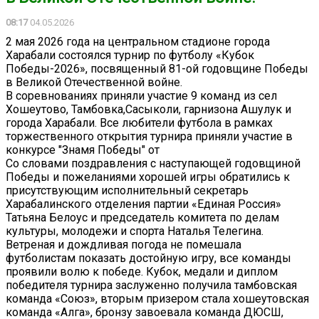
08:17
04.05.2026
2 мая 2026 года на центральном стадионе города
Харабали состоялся турнир по футболу «Кубок
Победы-2026», посвященный 81-ой годовщине Победы
в Великой Отечественной войне.
В соревнованиях приняли участие 9 команд из сел
Хошеутово, Тамбовка,Сасыколи, гарнизона Ашулук и
города Харабали. Все любители футбола в рамках
торжественного открытия турнира приняли участие в
конкурсе "Знамя Победы" от
Со словами поздравления с наступающей годовщиной
Победы и пожеланиями хорошей игры обратились к
присутствующим исполнительный секретарь
Харабалинского отделения партии «Единая Россия»
Татьяна Белоус и председатель комитета по делам
культуры, молодежи и спорта Наталья Телегина.
Ветреная и дождливая погода не помешала
футболистам показать достойную игру, все команды
проявили волю к победе. Кубок, медали и диплом
победителя турнира заслуженно получила тамбовская
команда «Союз», вторым призером стала хошеутовская
команда «Алга», бронзу завоевала команда ДЮСШ,