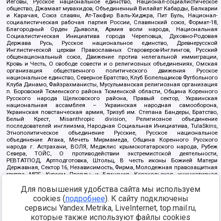
Иеговы, Русское национальное единство, Национал-социалистическое
общество, Джамаат мувахидов, Объединенный Вилайат Кабарды, Балкарии
и Карачая, Союз славян, Ат-Такфир Валь-Хиджра, Пит Буль, Национал-
социалистическая рабочая партия России, Славянский союз, Формат-18,
Благородный Орден Дьявола, Армия воли народа, Национальная
Социалистическая Инициатива города Череповца, Духовно-Родовая
Держава Русь, Русское национальное единство, Древнерусской
Инглистической церкви Православных Староверов-Инглингов, Русский
общенациональный союз, Движение против нелегальной иммиграции,
Кровь и Честь, О свободе совести и о религиозных объединениях, Омская
организация общественного политического движения Русское
национальное единство, Северное Братство, Клуб Болельщиков Футбольного
Клуба Динамо, Файзрахманисты, Мусульманская религиозная организация
п. Боровский Тюменского района Тюменской области, Община Коренного
Русского народа Щелковского района, Правый сектор, Украинская
национальная ассамблея – Украинская народная самооборона,
Украинская повстанческая армия, Тризуб им. Степана Бандеры, Братство,
Белый Крест, Misanthropic division, Религиозное объединение
последователей инглиизма, Народная Социальная Инициатива, TulaSkins,
Этнополитическое объединение Русские, Русское национальное
объединение Атака, Мечеть Мирмамеда, Община Коренного Русского
народа г. Астрахани, ВОЛЯ, Меджлис крымскотатарского народа, Рубеж
Севера, ТОЙС, О противодействии экстремистской деятельности,
РЕВТАТПОД, Артподготовка, Штольц, В честь иконы Божией Матери
Державная, Сектор 16, Независимость, Фирма, Молодежная правозащитная
группа МПГ, Курсом Правды и Единения, Каракольская инициативная
группа, Автоград Крю, Союз Славянских Сил Руси, Алля-Аят,
Для повышения удобства сайта мы используем
Благотворительный пансионат Ак Умут, Русская республика Русь,
Арестантское уголовное единство, Башкорт, Нация и свобода, W.H.С., Фалунь
cookies (
подробнее
). К сайту подключены
Дафа, Иртыш Ultras, Русский Патриотический клуб-Новокузнецк/РПК,
сервисы Yandex.Metrika, LiveInternet, top.mail.ru,
Сибирский державный союз, Фонд борьбы с коррупцией, Фонд защиты прав
граждан, Штабы Навального, Совет граждан СССР Прикубанского округа г.
которые также используют файлы cookies