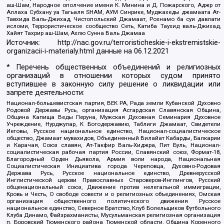
аш-Шам, Народное ополчение имени К. Минина и Д. Пожарского, Аджр от
Аллаха Субхану уа Тагьаля SHAM, АУМ Синрике, Муджахеды джамаата Ат-
Тавхида Валь-Джихад, Чистопольский Джамаат, Рохнамо ба суи давлати
исломи, Террористическое сообщество Сеть, Катиба Таухид валь-Джихад,
Хайят Тахрир аш-Шам, Ахлю Сунна Валь Джамаа
Источник:
http://nac.gov.ru/terroristicheskie-i-ekstremistskie-
organizacii-i-materialy.html
данные на
06.12.2021
* Перечень общественных объединений и религиозных
организаций в отношении которых судом принято
вступившее в законную силу решение о ликвидации или
запрете деятельности:
Национал-большевистская партия, ВЕК РА, Рада земли Кубанской Духовно
Родовой Державы Русь, организация Асгардская Славянская Община,
Община Капища Веды Перуна, Мужская Духовная Семинария Духовное
Учреждение, Нурджулар, К Богодержавию, Таблиги Джамаат, Свидетели
Иеговы, Русское национальное единство, Национал-социалистическое
общество, Джамаат мувахидов, Объединенный Вилайат Кабарды, Балкарии
и Карачая, Союз славян, Ат-Такфир Валь-Хиджра, Пит Буль, Национал-
социалистическая рабочая партия России, Славянский союз, Формат-18,
Благородный Орден Дьявола, Армия воли народа, Национальная
Социалистическая Инициатива города Череповца, Духовно-Родовая
Держава Русь, Русское национальное единство, Древнерусской
Инглистической церкви Православных Староверов-Инглингов, Русский
общенациональный союз, Движение против нелегальной иммиграции,
Кровь и Честь, О свободе совести и о религиозных объединениях, Омская
организация общественного политического движения Русское
национальное единство, Северное Братство, Клуб Болельщиков Футбольного
Клуба Динамо, Файзрахманисты, Мусульманская религиозная организация
п. Боровский Тюменского района Тюменской области, Община Коренного