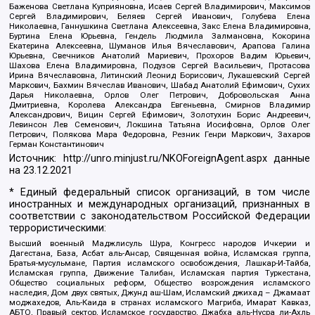
Баженова Светлана Куприяновна, Исаев Сергей Владимирович, Максимов
Сергей Владимирович, Беляев Сергей Иванович, Голубева Елена
Николаевна, Ганнушкина Светлана Алексеевна, Закс Елена Владимировна,
Буртина Елена Юрьевна, Гендель Людмила Залмановна, Кокорина
Екатерина Алексеевна, Шуманов Илья Вячеславович, Арапова Галина
Юрьевна, Свечников Анатолий Мариевич, Прохоров Вадим Юрьевич,
Шахова Елена Владимировна, Подузов Сергей Васильевич, Протасова
Ирина Вячеславовна, Литинский Леонид Борисович, Лукашевский Сергей
Маркович, Бахмин Вячеслав Иванович, Шабад Анатолий Ефимович, Сухих
Дарья Николаевна, Орлов Олег Петрович, Добровольская Анна
Дмитриевна, Королева Александра Евгеньевна, Смирнов Владимир
Александрович, Вицин Сергей Ефимович, Золотухин Борис Андреевич,
Левинсон Лев Семенович, Локшина Татьяна Иосифовна, Орлов Олег
Петрович, Полякова Мара Федоровна, Резник Генри Маркович, Захаров
Герман Константинович
Источник:
http://unro.minjust.ru/NKOForeignAgent.aspx
данные
на
23.12.2021
* Единый федеральный список организаций, в том числе
иностранных и международных организаций, признанных в
соответствии с законодательством Российской Федерации
террористическими:
Высший военный Маджлисуль Шура, Конгресс народов Ичкерии и
Дагестана, База, Асбат аль-Ансар, Священная война, Исламская группа,
Братья-мусульмане, Партия исламского освобождения, Лашкар-И-Тайба,
Исламская группа, Движение Талибан, Исламская партия Туркестана,
Общество социальных реформ, Общество возрождения исламского
наследия, Дом двух святых, Джунд аш-Шам, Исламский джихад – Джамаат
моджахедов, Аль-Каида в странах исламского Магриба, Имарат Кавказ,
АБТО, Правый сектор, Исламское государство, Джабха аль-Нусра ли-Ахль