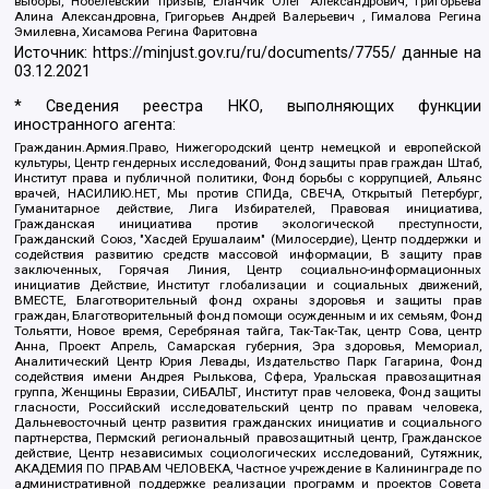
выборы, Нобелевский призыв, Еланчик Олег Александрович, Григорьева
Алина Александровна, Григорьев Андрей Валерьевич , Гималова Регина
Эмилевна, Хисамова Регина Фаритовна
Источник:
https://minjust.gov.ru/ru/documents/7755/
данные на
03.12.2021
* Сведения реестра НКО, выполняющих функции
иностранного агента:
Гражданин.Армия.Право, Нижегородский центр немецкой и европейской
культуры, Центр гендерных исследований, Фонд защиты прав граждан Штаб,
Институт права и публичной политики, Фонд борьбы с коррупцией, Альянс
врачей, НАСИЛИЮ.НЕТ, Мы против СПИДа, СВЕЧА, Открытый Петербург,
Гуманитарное действие, Лига Избирателей, Правовая инициатива,
Гражданская инициатива против экологической преступности,
Гражданский Союз, "Хасдей Ерушалаим" (Милосердие), Центр поддержки и
содействия развитию средств массовой информации, В защиту прав
заключенных, Горячая Линия, Центр социально-информационных
инициатив Действие, Институт глобализации и социальных движений,
ВМЕСТЕ, Благотворительный фонд охраны здоровья и защиты прав
граждан, Благотворительный фонд помощи осужденным и их семьям, Фонд
Тольятти, Новое время, Серебряная тайга, Так-Так-Так, центр Сова, центр
Анна, Проект Апрель, Самарская губерния, Эра здоровья, Мемориал,
Аналитический Центр Юрия Левады, Издательство Парк Гагарина, Фонд
содействия имени Андрея Рылькова, Сфера, Уральская правозащитная
группа, Женщины Евразии, СИБАЛЬТ, Институт прав человека, Фонд защиты
гласности, Российский исследовательский центр по правам человека,
Дальневосточный центр развития гражданских инициатив и социального
партнерства, Пермский региональный правозащитный центр, Гражданское
действие, Центр независимых социологических исследований, Сутяжник,
АКАДЕМИЯ ПО ПРАВАМ ЧЕЛОВЕКА, Частное учреждение в Калининграде по
административной поддержке реализации программ и проектов Совета