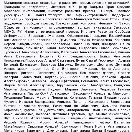
Министров северных стран, Центр развития некоммерческих организаций,
Гражданское содействие, Интернешнл-Р, Центр Защиты Прав Средств
Массовой Информации, Институт развития прессы - Сибирь, Частное
учреждение в Санкт-Петербурге по административной поддержке
реализации программ и проектов Совета Министров Северных Стран, Фонд
поддержки свободы прессы, Гражданский контроль, Человек и Закон,
Общественная комиссия по сохранению наследия академика Сахарова,
МЕМО. РУ, Институт региональной прессы, Институт Развития Свободы
Информации, Экозащита!-Женсовет, Общественный вердикт, Евразийская
антимонопольная ассоциация, Дзугкоева Регина Николаевна, Кривенко
Сергей Владимирович, Милославский Павел Юрьевич, Шнырова Ольга
Вадимовна, Чанышева Лилия Айратовна, Сидорович Ольга Борисовна,
Туровский Александр Алексеевич, Васильева Анастасия Евгеньевна, Ривина
Анна Валерьевна, Бурдина Юлия Владимировна, Бойко Анатолий
Николаевич, Пивоваров Андрей Сергеевич, Дугин Сергей Георгиевич, Аверин
Виталий Евгеньевич, Барахоев Магомед Бекханович, Шевченко Дмитрий
Александрович, Шарипков Олег Викторович, Мошель Ирина Ароновна,
Шведов Григорий Сергеевич, Пономарев Лев Александрович, Созаев
Валерий Валерьевич, Каргалицкий Борис Юльевич, Исакова Ирина
Александровна, Исламов Тимур Рифгатович, Романова Ольга Евгеньевна,
Щаров Сергей Алексадрович, Цирульников Борис Альбертович, Халидова
Марина Владимировна, Людевиг Марина Зариевна, Федотова Галина
Анатольевна, Паутов Юрий Анатольевич, Верховский Александр Маркович,
Пислакова-Паркер Марина Петровна, Кочеткова Татьяна Владимировна,
Чуркина Наталья Валерьевна, Акимова Татьяна Николаевна, Золотарева
Екатерина Александровна, Рачинский Ян Збигневич, Жемкова Елена
Борисовна, Гудков Лев Дмитриевич, Илларионова Юлия Юрьевна, Саранг
Анна Васильевна, Захарова Светлана Сергеевна, Щур Татьяна Михайловна,
Щур Николай Алексеевич, Аверин Владимир Анатольевич, Блинушов
Андрей Юрьевич, Мосин Алексей Геннадьевич, Гефтер Валентин
Михайлович, Симонов Алексей Кириллович, Флиге Ирина Анатольевна,
Мельникова Валентина Дмитриевна, Вититинова Елена Владимировна,