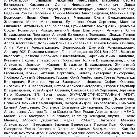
Александрович, Савицкая Людмила Алексеевна, Маркелов Сергей
Евгеньевич, Камалягин Денис Николаевич, Апахончич Дарья
Александровна, Medusa Project, Первое антикоррупционное СМИ, VTimes.io,
Баданин Роман Сергеевич, Гликин Максим Александрович, Маняхин Петр
Борисович, Ярош Юлия Петровна, Чуракова Ольга Владимировна,
Железнова Мария Михайловна, Лукьянова Юлия Сергеевна, Маетная
Елизавета Витальевна, The Insider SIA, Рубин Михаил Аркадьевич, Гройсман
Софья Романовна, Рождественский Илья Дмитриевич, Апухтина Юлия
Владимировна, Постернак Алексей Евгеньевич, Телеканал Дождь, Петров
Степан Юрьевич, Istories fonds, Шмагун Олеся Валентиновна, Мароховская
Алеся Алексеевна, Долинина Ирина Николаевна, Шлейнов Роман Юрьевич,
Анин Роман Александрович, Великовский Дмитрий Александрович,
Альтаир 2021, Ромашки монолит, Главный редактор 2021, Вега 2021, Важные
иноагенты, Каткова Вероника Вячеславовна, Карезина Инна Павловна,
Кузьмина Людмила Гавриловна, Костылева Полина Владимировна, Лютов
Александр Иванович, Жилкин Владимир Владимирович, Жилинский
Владимир Александрович, Тихонов Михаил Сергеевич, Пискунов Сергей
Евгеньевич, Ковин Виталий Сергеевич, Кильтау Екатерина Викторовна,
Любарев Аркадий Ефимович, Гурман Юрий Альбертович, Грезев Александр
Викторович, Важенков Артем Валерьевич, Иванова София Юрьевна,
Пигалкин Илья Валерьевич, Петров Алексей Викторович, Егоров Владимир
Владимирович, Гусев Андрей Юрьевич, Смирнов Сергей Сергеевич, Верзилов
Петр Юрьевич, ЗП, Зона права, ЖУРНАЛИСТ-ИНОСТРАННЫЙ АГЕНТ,
Вольтская Татьяна Анатольевна, Клепиковская Екатерина Дмитриевна,
Сотников Даниил Владимирович, Захаров Андрей Вячеславович, Симонов
Евгений Алексеевич, Сурначева Елизавета Дмитриевна, Соловьева Елена
Анатольевна, Арапова Галина Юрьевна, Перл Роман Александрович, МЕМО,
Mason G.E.S. Anonymous Foundation, Stichting Bellingcat, Якутия – Наше
Мнение, Москоу диджитал медиа, РС-Балт, Заговора Максим
Александрович, Ветошкина Валерия Валерьевна, Павлов Иван Юрьевич,
Скворцова Елена Сергеевна, Оленичев Максим Владимирович, Как бы
инагент, Кочетков Игорь Викторович, Иркутский союз библиофилов, Честные