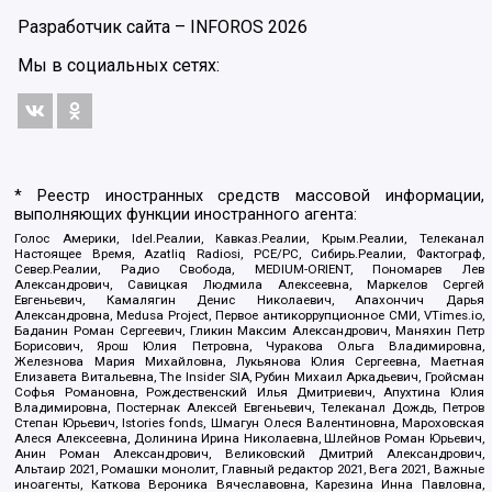
Разработчик сайта –
INFOROS
2026
Мы в социальных сетях:
* Реестр иностранных средств массовой информации,
выполняющих функции иностранного агента:
Голос Америки, Idel.Реалии, Кавказ.Реалии, Крым.Реалии, Телеканал
Настоящее Время, Azatliq Radiosi, PCE/PC, Сибирь.Реалии, Фактограф,
Север.Реалии, Радио Свобода, MEDIUM-ORIENT, Пономарев Лев
Александрович, Савицкая Людмила Алексеевна, Маркелов Сергей
Евгеньевич, Камалягин Денис Николаевич, Апахончич Дарья
Александровна, Medusa Project, Первое антикоррупционное СМИ, VTimes.io,
Баданин Роман Сергеевич, Гликин Максим Александрович, Маняхин Петр
Борисович, Ярош Юлия Петровна, Чуракова Ольга Владимировна,
Железнова Мария Михайловна, Лукьянова Юлия Сергеевна, Маетная
Елизавета Витальевна, The Insider SIA, Рубин Михаил Аркадьевич, Гройсман
Софья Романовна, Рождественский Илья Дмитриевич, Апухтина Юлия
Владимировна, Постернак Алексей Евгеньевич, Телеканал Дождь, Петров
Степан Юрьевич, Istories fonds, Шмагун Олеся Валентиновна, Мароховская
Алеся Алексеевна, Долинина Ирина Николаевна, Шлейнов Роман Юрьевич,
Анин Роман Александрович, Великовский Дмитрий Александрович,
Альтаир 2021, Ромашки монолит, Главный редактор 2021, Вега 2021, Важные
иноагенты, Каткова Вероника Вячеславовна, Карезина Инна Павловна,