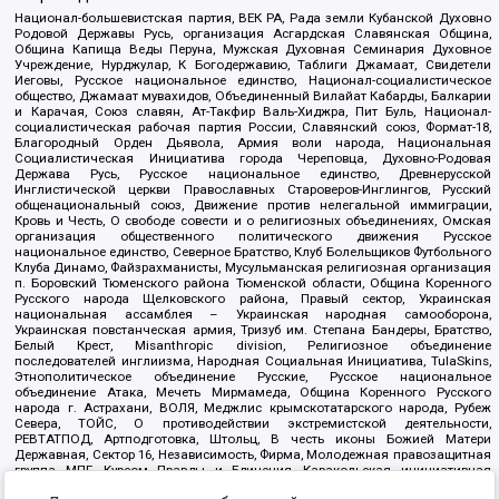
Национал-большевистская партия, ВЕК РА, Рада земли Кубанской Духовно
Родовой Державы Русь, организация Асгардская Славянская Община,
Община Капища Веды Перуна, Мужская Духовная Семинария Духовное
Учреждение, Нурджулар, К Богодержавию, Таблиги Джамаат, Свидетели
Иеговы, Русское национальное единство, Национал-социалистическое
общество, Джамаат мувахидов, Объединенный Вилайат Кабарды, Балкарии
и Карачая, Союз славян, Ат-Такфир Валь-Хиджра, Пит Буль, Национал-
социалистическая рабочая партия России, Славянский союз, Формат-18,
Благородный Орден Дьявола, Армия воли народа, Национальная
Социалистическая Инициатива города Череповца, Духовно-Родовая
Держава Русь, Русское национальное единство, Древнерусской
Инглистической церкви Православных Староверов-Инглингов, Русский
общенациональный союз, Движение против нелегальной иммиграции,
Кровь и Честь, О свободе совести и о религиозных объединениях, Омская
организация общественного политического движения Русское
национальное единство, Северное Братство, Клуб Болельщиков Футбольного
Клуба Динамо, Файзрахманисты, Мусульманская религиозная организация
п. Боровский Тюменского района Тюменской области, Община Коренного
Русского народа Щелковского района, Правый сектор, Украинская
национальная ассамблея – Украинская народная самооборона,
Украинская повстанческая армия, Тризуб им. Степана Бандеры, Братство,
Белый Крест, Misanthropic division, Религиозное объединение
последователей инглиизма, Народная Социальная Инициатива, TulaSkins,
Этнополитическое объединение Русские, Русское национальное
объединение Атака, Мечеть Мирмамеда, Община Коренного Русского
народа г. Астрахани, ВОЛЯ, Меджлис крымскотатарского народа, Рубеж
Севера, ТОЙС, О противодействии экстремистской деятельности,
РЕВТАТПОД, Артподготовка, Штольц, В честь иконы Божией Матери
Державная, Сектор 16, Независимость, Фирма, Молодежная правозащитная
группа МПГ, Курсом Правды и Единения, Каракольская инициативная
группа, Автоград Крю, Союз Славянских Сил Руси, Алля-Аят,