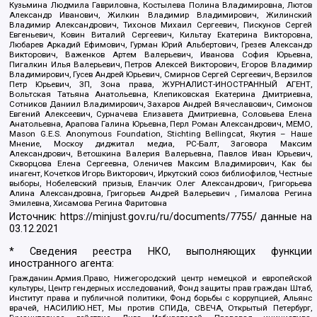
Кузьмина Людмила Гавриловна, Костылева Полина Владимировна, Лютов
Александр Иванович, Жилкин Владимир Владимирович, Жилинский
Владимир Александрович, Тихонов Михаил Сергеевич, Пискунов Сергей
Евгеньевич, Ковин Виталий Сергеевич, Кильтау Екатерина Викторовна,
Любарев Аркадий Ефимович, Гурман Юрий Альбертович, Грезев Александр
Викторович, Важенков Артем Валерьевич, Иванова София Юрьевна,
Пигалкин Илья Валерьевич, Петров Алексей Викторович, Егоров Владимир
Владимирович, Гусев Андрей Юрьевич, Смирнов Сергей Сергеевич, Верзилов
Петр Юрьевич, ЗП, Зона права, ЖУРНАЛИСТ-ИНОСТРАННЫЙ АГЕНТ,
Вольтская Татьяна Анатольевна, Клепиковская Екатерина Дмитриевна,
Сотников Даниил Владимирович, Захаров Андрей Вячеславович, Симонов
Евгений Алексеевич, Сурначева Елизавета Дмитриевна, Соловьева Елена
Анатольевна, Арапова Галина Юрьевна, Перл Роман Александрович, МЕМО,
Mason G.E.S. Anonymous Foundation, Stichting Bellingcat, Якутия – Наше
Мнение, Москоу диджитал медиа, РС-Балт, Заговора Максим
Александрович, Ветошкина Валерия Валерьевна, Павлов Иван Юрьевич,
Скворцова Елена Сергеевна, Оленичев Максим Владимирович, Как бы
инагент, Кочетков Игорь Викторович, Иркутский союз библиофилов, Честные
выборы, Нобелевский призыв, Еланчик Олег Александрович, Григорьева
Алина Александровна, Григорьев Андрей Валерьевич , Гималова Регина
Эмилевна, Хисамова Регина Фаритовна
Источник:
https://minjust.gov.ru/ru/documents/7755/
данные на
03.12.2021
* Сведения реестра НКО, выполняющих функции
иностранного агента:
Гражданин.Армия.Право, Нижегородский центр немецкой и европейской
культуры, Центр гендерных исследований, Фонд защиты прав граждан Штаб,
Институт права и публичной политики, Фонд борьбы с коррупцией, Альянс
врачей, НАСИЛИЮ.НЕТ, Мы против СПИДа, СВЕЧА, Открытый Петербург,