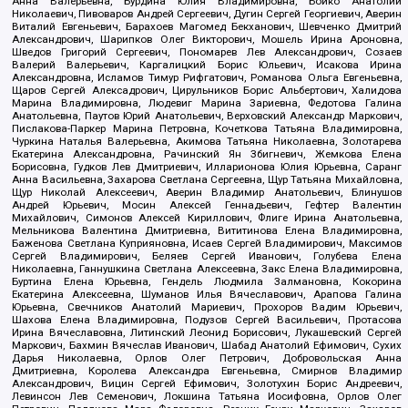
Анна Валерьевна, Бурдина Юлия Владимировна, Бойко Анатолий
Николаевич, Пивоваров Андрей Сергеевич, Дугин Сергей Георгиевич, Аверин
Виталий Евгеньевич, Барахоев Магомед Бекханович, Шевченко Дмитрий
Александрович, Шарипков Олег Викторович, Мошель Ирина Ароновна,
Шведов Григорий Сергеевич, Пономарев Лев Александрович, Созаев
Валерий Валерьевич, Каргалицкий Борис Юльевич, Исакова Ирина
Александровна, Исламов Тимур Рифгатович, Романова Ольга Евгеньевна,
Щаров Сергей Алексадрович, Цирульников Борис Альбертович, Халидова
Марина Владимировна, Людевиг Марина Зариевна, Федотова Галина
Анатольевна, Паутов Юрий Анатольевич, Верховский Александр Маркович,
Пислакова-Паркер Марина Петровна, Кочеткова Татьяна Владимировна,
Чуркина Наталья Валерьевна, Акимова Татьяна Николаевна, Золотарева
Екатерина Александровна, Рачинский Ян Збигневич, Жемкова Елена
Борисовна, Гудков Лев Дмитриевич, Илларионова Юлия Юрьевна, Саранг
Анна Васильевна, Захарова Светлана Сергеевна, Щур Татьяна Михайловна,
Щур Николай Алексеевич, Аверин Владимир Анатольевич, Блинушов
Андрей Юрьевич, Мосин Алексей Геннадьевич, Гефтер Валентин
Михайлович, Симонов Алексей Кириллович, Флиге Ирина Анатольевна,
Мельникова Валентина Дмитриевна, Вититинова Елена Владимировна,
Баженова Светлана Куприяновна, Исаев Сергей Владимирович, Максимов
Сергей Владимирович, Беляев Сергей Иванович, Голубева Елена
Николаевна, Ганнушкина Светлана Алексеевна, Закс Елена Владимировна,
Буртина Елена Юрьевна, Гендель Людмила Залмановна, Кокорина
Екатерина Алексеевна, Шуманов Илья Вячеславович, Арапова Галина
Юрьевна, Свечников Анатолий Мариевич, Прохоров Вадим Юрьевич,
Шахова Елена Владимировна, Подузов Сергей Васильевич, Протасова
Ирина Вячеславовна, Литинский Леонид Борисович, Лукашевский Сергей
Маркович, Бахмин Вячеслав Иванович, Шабад Анатолий Ефимович, Сухих
Дарья Николаевна, Орлов Олег Петрович, Добровольская Анна
Дмитриевна, Королева Александра Евгеньевна, Смирнов Владимир
Александрович, Вицин Сергей Ефимович, Золотухин Борис Андреевич,
Левинсон Лев Семенович, Локшина Татьяна Иосифовна, Орлов Олег