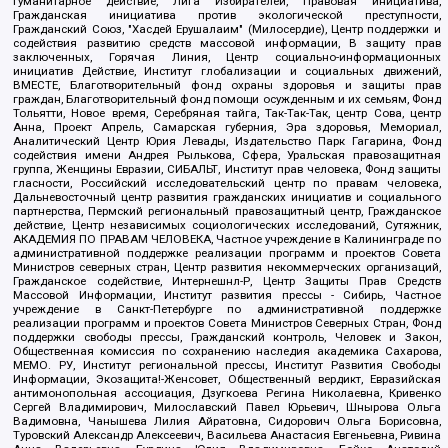
Гуманитарное действие, Лига Избирателей, Правовая инициатива,
Гражданская инициатива против экологической преступности,
Гражданский Союз, "Хасдей Ерушалаим" (Милосердие), Центр поддержки и
содействия развитию средств массовой информации, В защиту прав
заключенных, Горячая Линия, Центр социально-информационных
инициатив Действие, Институт глобализации и социальных движений,
ВМЕСТЕ, Благотворительный фонд охраны здоровья и защиты прав
граждан, Благотворительный фонд помощи осужденным и их семьям, Фонд
Тольятти, Новое время, Серебряная тайга, Так-Так-Так, центр Сова, центр
Анна, Проект Апрель, Самарская губерния, Эра здоровья, Мемориал,
Аналитический Центр Юрия Левады, Издательство Парк Гагарина, Фонд
содействия имени Андрея Рылькова, Сфера, Уральская правозащитная
группа, Женщины Евразии, СИБАЛЬТ, Институт прав человека, Фонд защиты
гласности, Российский исследовательский центр по правам человека,
Дальневосточный центр развития гражданских инициатив и социального
партнерства, Пермский региональный правозащитный центр, Гражданское
действие, Центр независимых социологических исследований, Сутяжник,
АКАДЕМИЯ ПО ПРАВАМ ЧЕЛОВЕКА, Частное учреждение в Калининграде по
административной поддержке реализации программ и проектов Совета
Министров северных стран, Центр развития некоммерческих организаций,
Гражданское содействие, Интернешнл-Р, Центр Защиты Прав Средств
Массовой Информации, Институт развития прессы - Сибирь, Частное
учреждение в Санкт-Петербурге по административной поддержке
реализации программ и проектов Совета Министров Северных Стран, Фонд
поддержки свободы прессы, Гражданский контроль, Человек и Закон,
Общественная комиссия по сохранению наследия академика Сахарова,
МЕМО. РУ, Институт региональной прессы, Институт Развития Свободы
Информации, Экозащита!-Женсовет, Общественный вердикт, Евразийская
антимонопольная ассоциация, Дзугкоева Регина Николаевна, Кривенко
Сергей Владимирович, Милославский Павел Юрьевич, Шнырова Ольга
Вадимовна, Чанышева Лилия Айратовна, Сидорович Ольга Борисовна,
Туровский Александр Алексеевич, Васильева Анастасия Евгеньевна, Ривина