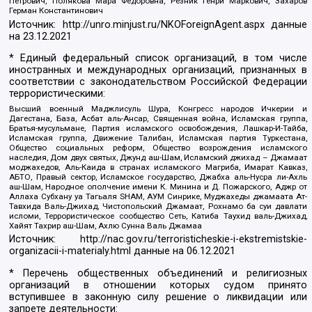
Петрович, Полякова Мара Федоровна, Резник Генри Маркович, Захаров
Герман Константинович
Источник:
http://unro.minjust.ru/NKOForeignAgent.aspx
данные
на
23.12.2021
* Единый федеральный список организаций, в том числе
иностранных и международных организаций, признанных в
соответствии с законодательством Российской Федерации
террористическими:
Высший военный Маджлисуль Шура, Конгресс народов Ичкерии и
Дагестана, База, Асбат аль-Ансар, Священная война, Исламская группа,
Братья-мусульмане, Партия исламского освобождения, Лашкар-И-Тайба,
Исламская группа, Движение Талибан, Исламская партия Туркестана,
Общество социальных реформ, Общество возрождения исламского
наследия, Дом двух святых, Джунд аш-Шам, Исламский джихад – Джамаат
моджахедов, Аль-Каида в странах исламского Магриба, Имарат Кавказ,
АБТО, Правый сектор, Исламское государство, Джабха аль-Нусра ли-Ахль
аш-Шам, Народное ополчение имени К. Минина и Д. Пожарского, Аджр от
Аллаха Субхану уа Тагьаля SHAM, АУМ Синрике, Муджахеды джамаата Ат-
Тавхида Валь-Джихад, Чистопольский Джамаат, Рохнамо ба суи давлати
исломи, Террористическое сообщество Сеть, Катиба Таухид валь-Джихад,
Хайят Тахрир аш-Шам, Ахлю Сунна Валь Джамаа
Источник:
http://nac.gov.ru/terroristicheskie-i-ekstremistskie-
organizacii-i-materialy.html
данные на
06.12.2021
* Перечень общественных объединений и религиозных
организаций в отношении которых судом принято
вступившее в законную силу решение о ликвидации или
запрете деятельности: