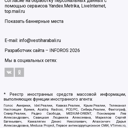
Согласие на обработку персональных данных с
помощью сервисов Yandex.Metrika, LiveInternet,
top.mail.ru
Показать баннерные места
E-mail: info@vestiharabali.ru
Разработчик сайта –
INFOROS
2026
Мы в социальных сетях:
* Реестр иностранных средств массовой информации,
выполняющих функции иностранного агента:
Голос Америки, Idel.Реалии, Кавказ.Реалии, Крым.Реалии, Телеканал
Настоящее Время, Azatliq Radiosi, PCE/PC, Сибирь.Реалии, Фактограф,
Север.Реалии, Радио Свобода, MEDIUM-ORIENT, Пономарев Лев
Александрович, Савицкая Людмила Алексеевна, Маркелов Сергей
Евгеньевич, Камалягин Денис Николаевич, Апахончич Дарья
Александровна, Medusa Project, Первое антикоррупционное СМИ, VTimes.io,