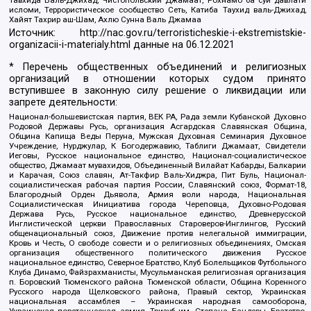
исломи, Террористическое сообщество Сеть, Катиба Таухид валь-Джихад,
Хайят Тахрир аш-Шам, Ахлю Сунна Валь Джамаа
Источник:
http://nac.gov.ru/terroristicheskie-i-ekstremistskie-
organizacii-i-materialy.html
данные на
06.12.2021
* Перечень общественных объединений и религиозных
организаций в отношении которых судом принято
вступившее в законную силу решение о ликвидации или
запрете деятельности:
Национал-большевистская партия, ВЕК РА, Рада земли Кубанской Духовно
Родовой Державы Русь, организация Асгардская Славянская Община,
Община Капища Веды Перуна, Мужская Духовная Семинария Духовное
Учреждение, Нурджулар, К Богодержавию, Таблиги Джамаат, Свидетели
Иеговы, Русское национальное единство, Национал-социалистическое
общество, Джамаат мувахидов, Объединенный Вилайат Кабарды, Балкарии
и Карачая, Союз славян, Ат-Такфир Валь-Хиджра, Пит Буль, Национал-
социалистическая рабочая партия России, Славянский союз, Формат-18,
Благородный Орден Дьявола, Армия воли народа, Национальная
Социалистическая Инициатива города Череповца, Духовно-Родовая
Держава Русь, Русское национальное единство, Древнерусской
Инглистической церкви Православных Староверов-Инглингов, Русский
общенациональный союз, Движение против нелегальной иммиграции,
Кровь и Честь, О свободе совести и о религиозных объединениях, Омская
организация общественного политического движения Русское
национальное единство, Северное Братство, Клуб Болельщиков Футбольного
Клуба Динамо, Файзрахманисты, Мусульманская религиозная организация
п. Боровский Тюменского района Тюменской области, Община Коренного
Русского народа Щелковского района, Правый сектор, Украинская
национальная ассамблея – Украинская народная самооборона,