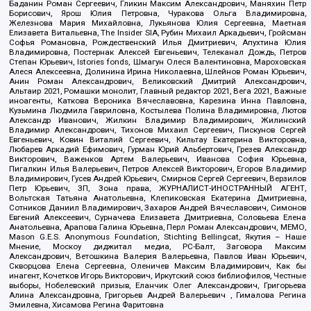
Баданин Роман Сергеевич, Гликин Максим Александрович, Маняхин Петр
Борисович, Ярош Юлия Петровна, Чуракова Ольга Владимировна,
Железнова Мария Михайловна, Лукьянова Юлия Сергеевна, Маетная
Елизавета Витальевна, The Insider SIA, Рубин Михаил Аркадьевич, Гройсман
Софья Романовна, Рождественский Илья Дмитриевич, Апухтина Юлия
Владимировна, Постернак Алексей Евгеньевич, Телеканал Дождь, Петров
Степан Юрьевич, Istories fonds, Шмагун Олеся Валентиновна, Мароховская
Алеся Алексеевна, Долинина Ирина Николаевна, Шлейнов Роман Юрьевич,
Анин Роман Александрович, Великовский Дмитрий Александрович,
Альтаир 2021, Ромашки монолит, Главный редактор 2021, Вега 2021, Важные
иноагенты, Каткова Вероника Вячеславовна, Карезина Инна Павловна,
Кузьмина Людмила Гавриловна, Костылева Полина Владимировна, Лютов
Александр Иванович, Жилкин Владимир Владимирович, Жилинский
Владимир Александрович, Тихонов Михаил Сергеевич, Пискунов Сергей
Евгеньевич, Ковин Виталий Сергеевич, Кильтау Екатерина Викторовна,
Любарев Аркадий Ефимович, Гурман Юрий Альбертович, Грезев Александр
Викторович, Важенков Артем Валерьевич, Иванова София Юрьевна,
Пигалкин Илья Валерьевич, Петров Алексей Викторович, Егоров Владимир
Владимирович, Гусев Андрей Юрьевич, Смирнов Сергей Сергеевич, Верзилов
Петр Юрьевич, ЗП, Зона права, ЖУРНАЛИСТ-ИНОСТРАННЫЙ АГЕНТ,
Вольтская Татьяна Анатольевна, Клепиковская Екатерина Дмитриевна,
Сотников Даниил Владимирович, Захаров Андрей Вячеславович, Симонов
Евгений Алексеевич, Сурначева Елизавета Дмитриевна, Соловьева Елена
Анатольевна, Арапова Галина Юрьевна, Перл Роман Александрович, МЕМО,
Mason G.E.S. Anonymous Foundation, Stichting Bellingcat, Якутия – Наше
Мнение, Москоу диджитал медиа, РС-Балт, Заговора Максим
Александрович, Ветошкина Валерия Валерьевна, Павлов Иван Юрьевич,
Скворцова Елена Сергеевна, Оленичев Максим Владимирович, Как бы
инагент, Кочетков Игорь Викторович, Иркутский союз библиофилов, Честные
выборы, Нобелевский призыв, Еланчик Олег Александрович, Григорьева
Алина Александровна, Григорьев Андрей Валерьевич , Гималова Регина
Эмилевна, Хисамова Регина Фаритовна