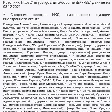
Источник:
https://minjust.gov.ru/ru/documents/7755/
данные на
03.12.2021
* Сведения реестра НКО, выполняющих функции
иностранного агента:
Гражданин.Армия.Право, Нижегородский центр немецкой и европейской
культуры, Центр гендерных исследований, Фонд защиты прав граждан Штаб,
Институт права и публичной политики, Фонд борьбы с коррупцией, Альянс
врачей, НАСИЛИЮ.НЕТ, Мы против СПИДа, СВЕЧА, Открытый Петербург,
Гуманитарное действие, Лига Избирателей, Правовая инициатива,
Гражданская инициатива против экологической преступности,
Гражданский Союз, "Хасдей Ерушалаим" (Милосердие), Центр поддержки и
содействия развитию средств массовой информации, В защиту прав
заключенных, Горячая Линия, Центр социально-информационных
инициатив Действие, Институт глобализации и социальных движений,
ВМЕСТЕ, Благотворительный фонд охраны здоровья и защиты прав
граждан, Благотворительный фонд помощи осужденным и их семьям, Фонд
Тольятти, Новое время, Серебряная тайга, Так-Так-Так, центр Сова, центр
Анна, Проект Апрель, Самарская губерния, Эра здоровья, Мемориал,
Аналитический Центр Юрия Левады, Издательство Парк Гагарина, Фонд
содействия имени Андрея Рылькова, Сфера, Уральская правозащитная
группа, Женщины Евразии, СИБАЛЬТ, Институт прав человека, Фонд защиты
гласности, Российский исследовательский центр по правам человека,
Дальневосточный центр развития гражданских инициатив и социального
партнерства, Пермский региональный правозащитный центр, Гражданское
действие, Центр независимых социологических исследований, Сутяжник,
АКАДЕМИЯ ПО ПРАВАМ ЧЕЛОВЕКА, Частное учреждение в Калининграде по
административной поддержке реализации программ и проектов Совета
Министров северных стран, Центр развития некоммерческих организаций,
Гражданское содействие, Интернешнл-Р, Центр Защиты Прав Средств
Массовой Информации, Институт развития прессы - Сибирь, Частное