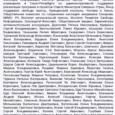
учреждение в Санкт-Петербурге по административной поддержке
реализации программ и проектов Совета Министров Северных Стран, Фонд
поддержки свободы прессы, Гражданский контроль, Человек и Закон,
Общественная комиссия по сохранению наследия академика Сахарова,
МЕМО. РУ, Институт региональной прессы, Институт Развития Свободы
Информации, Экозащита!-Женсовет, Общественный вердикт, Евразийская
антимонопольная ассоциация, Дзугкоева Регина Николаевна, Кривенко
Сергей Владимирович, Милославский Павел Юрьевич, Шнырова Ольга
Вадимовна, Чанышева Лилия Айратовна, Сидорович Ольга Борисовна,
Туровский Александр Алексеевич, Васильева Анастасия Евгеньевна, Ривина
Анна Валерьевна, Бурдина Юлия Владимировна, Бойко Анатолий
Николаевич, Пивоваров Андрей Сергеевич, Дугин Сергей Георгиевич, Аверин
Виталий Евгеньевич, Барахоев Магомед Бекханович, Шевченко Дмитрий
Александрович, Шарипков Олег Викторович, Мошель Ирина Ароновна,
Шведов Григорий Сергеевич, Пономарев Лев Александрович, Созаев
Валерий Валерьевич, Каргалицкий Борис Юльевич, Исакова Ирина
Александровна, Исламов Тимур Рифгатович, Романова Ольга Евгеньевна,
Щаров Сергей Алексадрович, Цирульников Борис Альбертович, Халидова
Марина Владимировна, Людевиг Марина Зариевна, Федотова Галина
Анатольевна, Паутов Юрий Анатольевич, Верховский Александр Маркович,
Пислакова-Паркер Марина Петровна, Кочеткова Татьяна Владимировна,
Чуркина Наталья Валерьевна, Акимова Татьяна Николаевна, Золотарева
Екатерина Александровна, Рачинский Ян Збигневич, Жемкова Елена
Борисовна, Гудков Лев Дмитриевич, Илларионова Юлия Юрьевна, Саранг
Анна Васильевна, Захарова Светлана Сергеевна, Щур Татьяна Михайловна,
Щур Николай Алексеевич, Аверин Владимир Анатольевич, Блинушов
Андрей Юрьевич, Мосин Алексей Геннадьевич, Гефтер Валентин
Михайлович, Симонов Алексей Кириллович, Флиге Ирина Анатольевна,
Мельникова Валентина Дмитриевна, Вититинова Елена Владимировна,
Баженова Светлана Куприяновна, Исаев Сергей Владимирович, Максимов
Сергей Владимирович, Беляев Сергей Иванович, Голубева Елена
Николаевна, Ганнушкина Светлана Алексеевна, Закс Елена Владимировна,