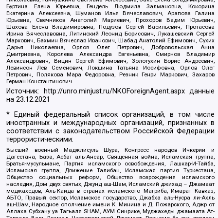
Буртина Елена Юрьевна, Гендель Людмила Залмановна, Кокорина
Екатерина Алексеевна, Шуманов Илья Вячеславович, Арапова Галина
Юрьевна, Свечников Анатолий Мариевич, Прохоров Вадим Юрьевич,
Шахова Елена Владимировна, Подузов Сергей Васильевич, Протасова
Ирина Вячеславовна, Литинский Леонид Борисович, Лукашевский Сергей
Маркович, Бахмин Вячеслав Иванович, Шабад Анатолий Ефимович, Сухих
Дарья Николаевна, Орлов Олег Петрович, Добровольская Анна
Дмитриевна, Королева Александра Евгеньевна, Смирнов Владимир
Александрович, Вицин Сергей Ефимович, Золотухин Борис Андреевич,
Левинсон Лев Семенович, Локшина Татьяна Иосифовна, Орлов Олег
Петрович, Полякова Мара Федоровна, Резник Генри Маркович, Захаров
Герман Константинович
Источник:
http://unro.minjust.ru/NKOForeignAgent.aspx
данные
на
23.12.2021
* Единый федеральный список организаций, в том числе
иностранных и международных организаций, признанных в
соответствии с законодательством Российской Федерации
террористическими:
Высший военный Маджлисуль Шура, Конгресс народов Ичкерии и
Дагестана, База, Асбат аль-Ансар, Священная война, Исламская группа,
Братья-мусульмане, Партия исламского освобождения, Лашкар-И-Тайба,
Исламская группа, Движение Талибан, Исламская партия Туркестана,
Общество социальных реформ, Общество возрождения исламского
наследия, Дом двух святых, Джунд аш-Шам, Исламский джихад – Джамаат
моджахедов, Аль-Каида в странах исламского Магриба, Имарат Кавказ,
АБТО, Правый сектор, Исламское государство, Джабха аль-Нусра ли-Ахль
аш-Шам, Народное ополчение имени К. Минина и Д. Пожарского, Аджр от
Аллаха Субхану уа Тагьаля SHAM, АУМ Синрике, Муджахеды джамаата Ат-
Тавхида Валь-Джихад, Чистопольский Джамаат, Рохнамо ба суи давлати