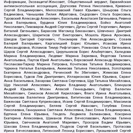
Информации, Экозащита!-Женсовет, Общественный вердикт, Евразийская
антимонопольная ассоциация, Дзугкоева Регина Николаевна, Кривенко
Сергей Владимирович, Милославский Павел Юрьевич, Шнырова Ольга
Вадимовна, Чанышева Лилия Айратовна, Сидорович Ольга Борисовна,
Туровский Александр Алексеевич, Васильева Анастасия Евгеньевна, Ривина
Анна Валерьевна, Бурдина Юлия Владимировна, Бойко Анатолий
Николаевич, Пивоваров Андрей Сергеевич, Дугин Сергей Георгиевич, Аверин
Виталий Евгеньевич, Барахоев Магомед Бекханович, Шевченко Дмитрий
Александрович, Шарипков Олег Викторович, Мошель Ирина Ароновна,
Шведов Григорий Сергеевич, Пономарев Лев Александрович, Созаев
Валерий Валерьевич, Каргалицкий Борис Юльевич, Исакова Ирина
Александровна, Исламов Тимур Рифгатович, Романова Ольга Евгеньевна,
Щаров Сергей Алексадрович, Цирульников Борис Альбертович, Халидова
Марина Владимировна, Людевиг Марина Зариевна, Федотова Галина
Анатольевна, Паутов Юрий Анатольевич, Верховский Александр Маркович,
Пислакова-Паркер Марина Петровна, Кочеткова Татьяна Владимировна,
Чуркина Наталья Валерьевна, Акимова Татьяна Николаевна, Золотарева
Екатерина Александровна, Рачинский Ян Збигневич, Жемкова Елена
Борисовна, Гудков Лев Дмитриевич, Илларионова Юлия Юрьевна, Саранг
Анна Васильевна, Захарова Светлана Сергеевна, Щур Татьяна Михайловна,
Щур Николай Алексеевич, Аверин Владимир Анатольевич, Блинушов
Андрей Юрьевич, Мосин Алексей Геннадьевич, Гефтер Валентин
Михайлович, Симонов Алексей Кириллович, Флиге Ирина Анатольевна,
Мельникова Валентина Дмитриевна, Вититинова Елена Владимировна,
Баженова Светлана Куприяновна, Исаев Сергей Владимирович, Максимов
Сергей Владимирович, Беляев Сергей Иванович, Голубева Елена
Николаевна, Ганнушкина Светлана Алексеевна, Закс Елена Владимировна,
Буртина Елена Юрьевна, Гендель Людмила Залмановна, Кокорина
Екатерина Алексеевна, Шуманов Илья Вячеславович, Арапова Галина
Юрьевна, Свечников Анатолий Мариевич, Прохоров Вадим Юрьевич,
Шахова Елена Владимировна, Подузов Сергей Васильевич, Протасова
Ирина Вячеславовна, Литинский Леонид Борисович, Лукашевский Сергей