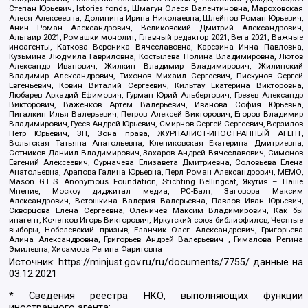
Степан Юрьевич, Istories fonds, Шмагун Олеся Валентиновна, Мароховская
Алеся Алексеевна, Долинина Ирина Николаевна, Шлейнов Роман Юрьевич,
Анин Роман Александрович, Великовский Дмитрий Александрович,
Альтаир 2021, Ромашки монолит, Главный редактор 2021, Вега 2021, Важные
иноагенты, Каткова Вероника Вячеславовна, Карезина Инна Павловна,
Кузьмина Людмила Гавриловна, Костылева Полина Владимировна, Лютов
Александр Иванович, Жилкин Владимир Владимирович, Жилинский
Владимир Александрович, Тихонов Михаил Сергеевич, Пискунов Сергей
Евгеньевич, Ковин Виталий Сергеевич, Кильтау Екатерина Викторовна,
Любарев Аркадий Ефимович, Гурман Юрий Альбертович, Грезев Александр
Викторович, Важенков Артем Валерьевич, Иванова София Юрьевна,
Пигалкин Илья Валерьевич, Петров Алексей Викторович, Егоров Владимир
Владимирович, Гусев Андрей Юрьевич, Смирнов Сергей Сергеевич, Верзилов
Петр Юрьевич, ЗП, Зона права, ЖУРНАЛИСТ-ИНОСТРАННЫЙ АГЕНТ,
Вольтская Татьяна Анатольевна, Клепиковская Екатерина Дмитриевна,
Сотников Даниил Владимирович, Захаров Андрей Вячеславович, Симонов
Евгений Алексеевич, Сурначева Елизавета Дмитриевна, Соловьева Елена
Анатольевна, Арапова Галина Юрьевна, Перл Роман Александрович, МЕМО,
Mason G.E.S. Anonymous Foundation, Stichting Bellingcat, Якутия – Наше
Мнение, Москоу диджитал медиа, РС-Балт, Заговора Максим
Александрович, Ветошкина Валерия Валерьевна, Павлов Иван Юрьевич,
Скворцова Елена Сергеевна, Оленичев Максим Владимирович, Как бы
инагент, Кочетков Игорь Викторович, Иркутский союз библиофилов, Честные
выборы, Нобелевский призыв, Еланчик Олег Александрович, Григорьева
Алина Александровна, Григорьев Андрей Валерьевич , Гималова Регина
Эмилевна, Хисамова Регина Фаритовна
Источник:
https://minjust.gov.ru/ru/documents/7755/
данные на
03.12.2021
* Сведения реестра НКО, выполняющих функции
иностранного агента: