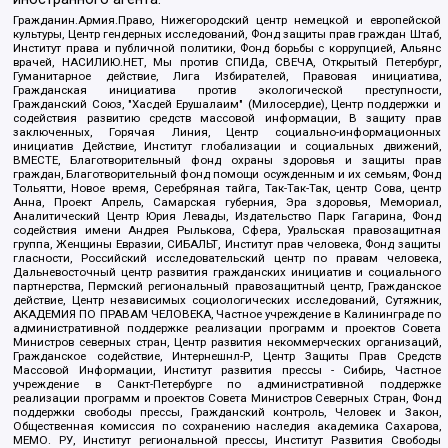
Гражданин.Армия.Право, Нижегородский центр немецкой и европейской
культуры, Центр гендерных исследований, Фонд защиты прав граждан Штаб,
Институт права и публичной политики, Фонд борьбы с коррупцией, Альянс
врачей, НАСИЛИЮ.НЕТ, Мы против СПИДа, СВЕЧА, Открытый Петербург,
Гуманитарное действие, Лига Избирателей, Правовая инициатива,
Гражданская инициатива против экологической преступности,
Гражданский Союз, "Хасдей Ерушалаим" (Милосердие), Центр поддержки и
содействия развитию средств массовой информации, В защиту прав
заключенных, Горячая Линия, Центр социально-информационных
инициатив Действие, Институт глобализации и социальных движений,
ВМЕСТЕ, Благотворительный фонд охраны здоровья и защиты прав
граждан, Благотворительный фонд помощи осужденным и их семьям, Фонд
Тольятти, Новое время, Серебряная тайга, Так-Так-Так, центр Сова, центр
Анна, Проект Апрель, Самарская губерния, Эра здоровья, Мемориал,
Аналитический Центр Юрия Левады, Издательство Парк Гагарина, Фонд
содействия имени Андрея Рылькова, Сфера, Уральская правозащитная
группа, Женщины Евразии, СИБАЛЬТ, Институт прав человека, Фонд защиты
гласности, Российский исследовательский центр по правам человека,
Дальневосточный центр развития гражданских инициатив и социального
партнерства, Пермский региональный правозащитный центр, Гражданское
действие, Центр независимых социологических исследований, Сутяжник,
АКАДЕМИЯ ПО ПРАВАМ ЧЕЛОВЕКА, Частное учреждение в Калининграде по
административной поддержке реализации программ и проектов Совета
Министров северных стран, Центр развития некоммерческих организаций,
Гражданское содействие, Интернешнл-Р, Центр Защиты Прав Средств
Массовой Информации, Институт развития прессы - Сибирь, Частное
учреждение в Санкт-Петербурге по административной поддержке
реализации программ и проектов Совета Министров Северных Стран, Фонд
поддержки свободы прессы, Гражданский контроль, Человек и Закон,
Общественная комиссия по сохранению наследия академика Сахарова,
МЕМО. РУ, Институт региональной прессы, Институт Развития Свободы