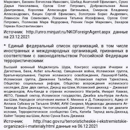
Маркович, Бахмин Вячеслав Иванович, Шабад Анатолий Ефимович, Сухих
Дарья Николаевна, Орлов Олег Петрович, Добровольская Анна
Дмитриевна, Королева Александра Евгеньевна, Смирнов Владимир
Александрович, Вицин Сергей Ефимович, Золотухин Борис Андреевич,
Левинсон Лев Семенович, Локшина Татьяна Иосифовна, Орлов Олег
Петрович, Полякова Мара Федоровна, Резник Генри Маркович, Захаров
Герман Константинович
Источник:
http://unro.minjust.ru/NKOForeignAgent.aspx
данные
на
23.12.2021
* Единый федеральный список организаций, в том числе
иностранных и международных организаций, признанных в
соответствии с законодательством Российской Федерации
террористическими:
Высший военный Маджлисуль Шура, Конгресс народов Ичкерии и
Дагестана, База, Асбат аль-Ансар, Священная война, Исламская группа,
Братья-мусульмане, Партия исламского освобождения, Лашкар-И-Тайба,
Исламская группа, Движение Талибан, Исламская партия Туркестана,
Общество социальных реформ, Общество возрождения исламского
наследия, Дом двух святых, Джунд аш-Шам, Исламский джихад – Джамаат
моджахедов, Аль-Каида в странах исламского Магриба, Имарат Кавказ,
АБТО, Правый сектор, Исламское государство, Джабха аль-Нусра ли-Ахль
аш-Шам, Народное ополчение имени К. Минина и Д. Пожарского, Аджр от
Аллаха Субхану уа Тагьаля SHAM, АУМ Синрике, Муджахеды джамаата Ат-
Тавхида Валь-Джихад, Чистопольский Джамаат, Рохнамо ба суи давлати
исломи, Террористическое сообщество Сеть, Катиба Таухид валь-Джихад,
Хайят Тахрир аш-Шам, Ахлю Сунна Валь Джамаа
Источник:
http://nac.gov.ru/terroristicheskie-i-ekstremistskie-
organizacii-i-materialy.html
данные на
06.12.2021