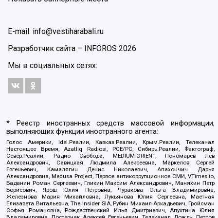
E-mail: info@vestiharabali.ru
Разработчик сайта –
INFOROS
2026
Мы в социальных сетях:
* Реестр иностранных средств массовой информации,
выполняющих функции иностранного агента:
Голос Америки, Idel.Реалии, Кавказ.Реалии, Крым.Реалии, Телеканал
Настоящее Время, Azatliq Radiosi, PCE/PC, Сибирь.Реалии, Фактограф,
Север.Реалии, Радио Свобода, MEDIUM-ORIENT, Пономарев Лев
Александрович, Савицкая Людмила Алексеевна, Маркелов Сергей
Евгеньевич, Камалягин Денис Николаевич, Апахончич Дарья
Александровна, Medusa Project, Первое антикоррупционное СМИ, VTimes.io,
Баданин Роман Сергеевич, Гликин Максим Александрович, Маняхин Петр
Борисович, Ярош Юлия Петровна, Чуракова Ольга Владимировна,
Железнова Мария Михайловна, Лукьянова Юлия Сергеевна, Маетная
Елизавета Витальевна, The Insider SIA, Рубин Михаил Аркадьевич, Гройсман
Софья Романовна, Рождественский Илья Дмитриевич, Апухтина Юлия
Владимировна, Постернак Алексей Евгеньевич, Телеканал Дождь, Петров