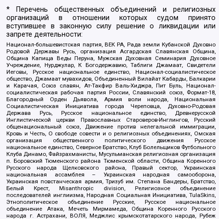
* Перечень общественных объединений и религиозных
организаций в отношении которых судом принято
вступившее в законную силу решение о ликвидации или
запрете деятельности:
Национал-большевистская партия, ВЕК РА, Рада земли Кубанской Духовно
Родовой Державы Русь, организация Асгардская Славянская Община,
Община Капища Веды Перуна, Мужская Духовная Семинария Духовное
Учреждение, Нурджулар, К Богодержавию, Таблиги Джамаат, Свидетели
Иеговы, Русское национальное единство, Национал-социалистическое
общество, Джамаат мувахидов, Объединенный Вилайат Кабарды, Балкарии
и Карачая, Союз славян, Ат-Такфир Валь-Хиджра, Пит Буль, Национал-
социалистическая рабочая партия России, Славянский союз, Формат-18,
Благородный Орден Дьявола, Армия воли народа, Национальная
Социалистическая Инициатива города Череповца, Духовно-Родовая
Держава Русь, Русское национальное единство, Древнерусской
Инглистической церкви Православных Староверов-Инглингов, Русский
общенациональный союз, Движение против нелегальной иммиграции,
Кровь и Честь, О свободе совести и о религиозных объединениях, Омская
организация общественного политического движения Русское
национальное единство, Северное Братство, Клуб Болельщиков Футбольного
Клуба Динамо, Файзрахманисты, Мусульманская религиозная организация
п. Боровский Тюменского района Тюменской области, Община Коренного
Русского народа Щелковского района, Правый сектор, Украинская
национальная ассамблея – Украинская народная самооборона,
Украинская повстанческая армия, Тризуб им. Степана Бандеры, Братство,
Белый Крест, Misanthropic division, Религиозное объединение
последователей инглиизма, Народная Социальная Инициатива, TulaSkins,
Этнополитическое объединение Русские, Русское национальное
объединение Атака, Мечеть Мирмамеда, Община Коренного Русского
народа г. Астрахани, ВОЛЯ, Меджлис крымскотатарского народа, Рубеж