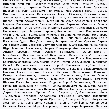
Николаевич, Пивоваров Андрей Сергеевич, Дугин Сергей Георгиевич, Аверин
Виталий Евгеньевич, Барахоев Магомед Бекханович, Шевченко Дмитрий
Александрович, Шарипков Олег Викторович, Мошель Ирина Ароновна,
Шведов Григорий Сергеевич, Пономарев Лев Александрович, Созаев
Валерий Валерьевич, Каргалицкий Борис Юльевич, Исакова Ирина
Александровна, Исламов Тимур Рифгатович, Романова Ольга Евгеньевна,
Щаров Сергей Алексадрович, Цирульников Борис Альбертович, Халидова
Марина Владимировна, Людевиг Марина Зариевна, Федотова Галина
Анатольевна, Паутов Юрий Анатольевич, Верховский Александр Маркович,
Пислакова-Паркер Марина Петровна, Кочеткова Татьяна Владимировна,
Чуркина Наталья Валерьевна, Акимова Татьяна Николаевна, Золотарева
Екатерина Александровна, Рачинский Ян Збигневич, Жемкова Елена
Борисовна, Гудков Лев Дмитриевич, Илларионова Юлия Юрьевна, Саранг
Анна Васильевна, Захарова Светлана Сергеевна, Щур Татьяна Михайловна,
Щур Николай Алексеевич, Аверин Владимир Анатольевич, Блинушов
Андрей Юрьевич, Мосин Алексей Геннадьевич, Гефтер Валентин
Михайлович, Симонов Алексей Кириллович, Флиге Ирина Анатольевна,
Мельникова Валентина Дмитриевна, Вититинова Елена Владимировна,
Баженова Светлана Куприяновна, Исаев Сергей Владимирович, Максимов
Сергей Владимирович, Беляев Сергей Иванович, Голубева Елена
Николаевна, Ганнушкина Светлана Алексеевна, Закс Елена Владимировна,
Буртина Елена Юрьевна, Гендель Людмила Залмановна, Кокорина
Екатерина Алексеевна, Шуманов Илья Вячеславович, Арапова Галина
Юрьевна, Свечников Анатолий Мариевич, Прохоров Вадим Юрьевич,
Шахова Елена Владимировна, Подузов Сергей Васильевич, Протасова
Ирина Вячеславовна, Литинский Леонид Борисович, Лукашевский Сергей
Маркович, Бахмин Вячеслав Иванович, Шабад Анатолий Ефимович, Сухих
Дарья Николаевна, Орлов Олег Петрович, Добровольская Анна
Дмитриевна, Королева Александра Евгеньевна, Смирнов Владимир
Александрович, Вицин Сергей Ефимович, Золотухин Борис Андреевич,
Левинсон Лев Семенович, Локшина Татьяна Иосифовна, Орлов Олег
Петрович, Полякова Мара Федоровна, Резник Генри Маркович, Захаров