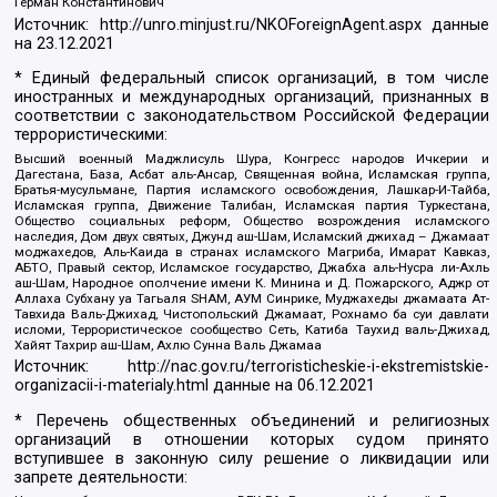
Герман Константинович
Источник:
http://unro.minjust.ru/NKOForeignAgent.aspx
данные
на
23.12.2021
* Единый федеральный список организаций, в том числе
иностранных и международных организаций, признанных в
соответствии с законодательством Российской Федерации
террористическими:
Высший военный Маджлисуль Шура, Конгресс народов Ичкерии и
Дагестана, База, Асбат аль-Ансар, Священная война, Исламская группа,
Братья-мусульмане, Партия исламского освобождения, Лашкар-И-Тайба,
Исламская группа, Движение Талибан, Исламская партия Туркестана,
Общество социальных реформ, Общество возрождения исламского
наследия, Дом двух святых, Джунд аш-Шам, Исламский джихад – Джамаат
моджахедов, Аль-Каида в странах исламского Магриба, Имарат Кавказ,
АБТО, Правый сектор, Исламское государство, Джабха аль-Нусра ли-Ахль
аш-Шам, Народное ополчение имени К. Минина и Д. Пожарского, Аджр от
Аллаха Субхану уа Тагьаля SHAM, АУМ Синрике, Муджахеды джамаата Ат-
Тавхида Валь-Джихад, Чистопольский Джамаат, Рохнамо ба суи давлати
исломи, Террористическое сообщество Сеть, Катиба Таухид валь-Джихад,
Хайят Тахрир аш-Шам, Ахлю Сунна Валь Джамаа
Источник:
http://nac.gov.ru/terroristicheskie-i-ekstremistskie-
organizacii-i-materialy.html
данные на
06.12.2021
* Перечень общественных объединений и религиозных
организаций в отношении которых судом принято
вступившее в законную силу решение о ликвидации или
запрете деятельности: