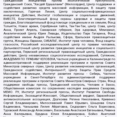
Гражданская инициатива против экологической преступности,
Гражданский Союз, "Хасдей Ерушалаим" (Милосердие), Центр поддержки и
содействия развитию средств массовой информации, В защиту прав
заключенных, Горячая Линия, Центр социально-информационных
инициатив Действие, Институт глобализации и социальных движений,
ВМЕСТЕ, Благотворительный фонд охраны здоровья и защиты прав
граждан, Благотворительный фонд помощи осужденным и их семьям, Фонд
Тольятти, Новое время, Серебряная тайга, Так-Так-Так, центр Сова, центр
Анна, Проект Апрель, Самарская губерния, Эра здоровья, Мемориал,
Аналитический Центр Юрия Левады, Издательство Парк Гагарина, Фонд
содействия имени Андрея Рылькова, Сфера, Уральская правозащитная
группа, Женщины Евразии, СИБАЛЬТ, Институт прав человека, Фонд защиты
гласности, Российский исследовательский центр по правам человека,
Дальневосточный центр развития гражданских инициатив и социального
партнерства, Пермский региональный правозащитный центр, Гражданское
действие, Центр независимых социологических исследований, Сутяжник,
АКАДЕМИЯ ПО ПРАВАМ ЧЕЛОВЕКА, Частное учреждение в Калининграде по
административной поддержке реализации программ и проектов Совета
Министров северных стран, Центр развития некоммерческих организаций,
Гражданское содействие, Интернешнл-Р, Центр Защиты Прав Средств
Массовой Информации, Институт развития прессы - Сибирь, Частное
учреждение в Санкт-Петербурге по административной поддержке
реализации программ и проектов Совета Министров Северных Стран, Фонд
поддержки свободы прессы, Гражданский контроль, Человек и Закон,
Общественная комиссия по сохранению наследия академика Сахарова,
МЕМО. РУ, Институт региональной прессы, Институт Развития Свободы
Информации, Экозащита!-Женсовет, Общественный вердикт, Евразийская
антимонопольная ассоциация, Дзугкоева Регина Николаевна, Кривенко
Сергей Владимирович, Милославский Павел Юрьевич, Шнырова Ольга
Вадимовна, Чанышева Лилия Айратовна, Сидорович Ольга Борисовна,
Туровский Александр Алексеевич, Васильева Анастасия Евгеньевна, Ривина
Анна Валерьевна, Бурдина Юлия Владимировна, Бойко Анатолий