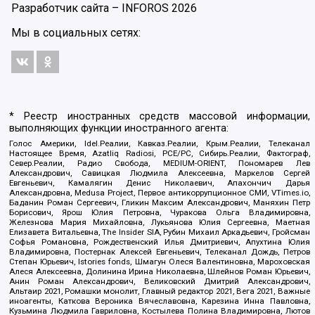
Разработчик сайта –
INFOROS
2026
Мы в социальных сетях:
* Реестр иностранных средств массовой информации,
выполняющих функции иностранного агента:
Голос Америки, Idel.Реалии, Кавказ.Реалии, Крым.Реалии, Телеканал
Настоящее Время, Azatliq Radiosi, PCE/PC, Сибирь.Реалии, Фактограф,
Север.Реалии, Радио Свобода, MEDIUM-ORIENT, Пономарев Лев
Александрович, Савицкая Людмила Алексеевна, Маркелов Сергей
Евгеньевич, Камалягин Денис Николаевич, Апахончич Дарья
Александровна, Medusa Project, Первое антикоррупционное СМИ, VTimes.io,
Баданин Роман Сергеевич, Гликин Максим Александрович, Маняхин Петр
Борисович, Ярош Юлия Петровна, Чуракова Ольга Владимировна,
Железнова Мария Михайловна, Лукьянова Юлия Сергеевна, Маетная
Елизавета Витальевна, The Insider SIA, Рубин Михаил Аркадьевич, Гройсман
Софья Романовна, Рождественский Илья Дмитриевич, Апухтина Юлия
Владимировна, Постернак Алексей Евгеньевич, Телеканал Дождь, Петров
Степан Юрьевич, Istories fonds, Шмагун Олеся Валентиновна, Мароховская
Алеся Алексеевна, Долинина Ирина Николаевна, Шлейнов Роман Юрьевич,
Анин Роман Александрович, Великовский Дмитрий Александрович,
Альтаир 2021, Ромашки монолит, Главный редактор 2021, Вега 2021, Важные
иноагенты, Каткова Вероника Вячеславовна, Карезина Инна Павловна,
Кузьмина Людмила Гавриловна, Костылева Полина Владимировна, Лютов