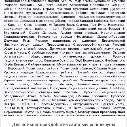
Национал-большевистская партия, ВЕК РА, Рада земли Кубанской Духовно
Родовой Державы Русь, организация Асгардская Славянская Община,
Община Капища Веды Перуна, Мужская Духовная Семинария Духовное
Учреждение, Нурджулар, К Богодержавию, Таблиги Джамаат, Свидетели
Иеговы, Русское национальное единство, Национал-социалистическое
общество, Джамаат мувахидов, Объединенный Вилайат Кабарды, Балкарии
и Карачая, Союз славян, Ат-Такфир Валь-Хиджра, Пит Буль, Национал-
социалистическая рабочая партия России, Славянский союз, Формат-18,
Благородный Орден Дьявола, Армия воли народа, Национальная
Социалистическая Инициатива города Череповца, Духовно-Родовая
Держава Русь, Русское национальное единство, Древнерусской
Инглистической церкви Православных Староверов-Инглингов, Русский
общенациональный союз, Движение против нелегальной иммиграции,
Кровь и Честь, О свободе совести и о религиозных объединениях, Омская
организация общественного политического движения Русское
национальное единство, Северное Братство, Клуб Болельщиков Футбольного
Клуба Динамо, Файзрахманисты, Мусульманская религиозная организация
п. Боровский Тюменского района Тюменской области, Община Коренного
Русского народа Щелковского района, Правый сектор, Украинская
национальная ассамблея – Украинская народная самооборона,
Украинская повстанческая армия, Тризуб им. Степана Бандеры, Братство,
Белый Крест, Misanthropic division, Религиозное объединение
последователей инглиизма, Народная Социальная Инициатива, TulaSkins,
Этнополитическое объединение Русские, Русское национальное
объединение Атака, Мечеть Мирмамеда, Община Коренного Русского
народа г. Астрахани, ВОЛЯ, Меджлис крымскотатарского народа, Рубеж
Севера, ТОЙС, О противодействии экстремистской деятельности,
РЕВТАТПОД, Артподготовка, Штольц, В честь иконы Божией Матери
Державная, Сектор 16, Независимость, Фирма, Молодежная правозащитная
группа МПГ, Курсом Правды и Единения, Каракольская инициативная
группа, Автоград Крю, Союз Славянских Сил Руси, Алля-Аят,
Для повышения удобства сайта мы используем
Благотворительный пансионат Ак Умут, Русская республика Русь,