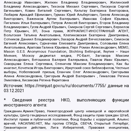
Александр Иванович, Жилкин Владимир Владимирович, Жилинский
Владимир Александрович, Тихонов Михаил Сергеевич, Пискунов Сергей
Евгеньевич, Ковин Виталий Сергеевич, Кильтау Екатерина Викторовна,
Любарев Аркадий Ефимович, Гурман Юрий Альбертович, Грезев Александр
Викторович, Важенков Артем Валерьевич, Иванова София Юрьевна,
Пигалкин Илья Валерьевич, Петров Алексей Викторович, Егоров Владимир
Владимирович, Гусев Андрей Юрьевич, Смирнов Сергей Сергеевич, Верзилов
Петр Юрьевич, ЗП, Зона права, ЖУРНАЛИСТ-ИНОСТРАННЫЙ АГЕНТ,
Вольтская Татьяна Анатольевна, Клепиковская Екатерина Дмитриевна,
Сотников Даниил Владимирович, Захаров Андрей Вячеславович, Симонов
Евгений Алексеевич, Сурначева Елизавета Дмитриевна, Соловьева Елена
Анатольевна, Арапова Галина Юрьевна, Перл Роман Александрович, МЕМО,
Mason G.E.S. Anonymous Foundation, Stichting Bellingcat, Якутия – Наше
Мнение, Москоу диджитал медиа, РС-Балт, Заговора Максим
Александрович, Ветошкина Валерия Валерьевна, Павлов Иван Юрьевич,
Скворцова Елена Сергеевна, Оленичев Максим Владимирович, Как бы
инагент, Кочетков Игорь Викторович, Иркутский союз библиофилов, Честные
выборы, Нобелевский призыв, Еланчик Олег Александрович, Григорьева
Алина Александровна, Григорьев Андрей Валерьевич , Гималова Регина
Эмилевна, Хисамова Регина Фаритовна
Источник:
https://minjust.gov.ru/ru/documents/7755/
данные на
03.12.2021
* Сведения реестра НКО, выполняющих функции
иностранного агента:
Гражданин.Армия.Право, Нижегородский центр немецкой и европейской
культуры, Центр гендерных исследований, Фонд защиты прав граждан Штаб,
Институт права и публичной политики, Фонд борьбы с коррупцией, Альянс
врачей, НАСИЛИЮ.НЕТ, Мы против СПИДа, СВЕЧА, Открытый Петербург,
Гуманитарное действие, Лига Избирателей, Правовая инициатива,