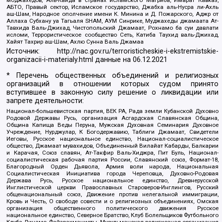
АБТО, Правый сектор, Исламское государство, Джабха аль-Нусра ли-Ахль
аш-Шам, Народное ополчение имени К. Минина и Д. Пожарского, Аджр от
Аллаха Субхану уа Тагьаля SHAM, АУМ Синрике, Муджахеды джамаата Ат-
Тавхида Валь-Джихад, Чистопольский Джамаат, Рохнамо ба суи давлати
исломи, Террористическое сообщество Сеть, Катиба Таухид валь-Джихад,
Хайят Тахрир аш-Шам, Ахлю Сунна Валь Джамаа
Источник:
http://nac.gov.ru/terroristicheskie-i-ekstremistskie-
organizacii-i-materialy.html
данные на
06.12.2021
* Перечень общественных объединений и религиозных
организаций в отношении которых судом принято
вступившее в законную силу решение о ликвидации или
запрете деятельности:
Национал-большевистская партия, ВЕК РА, Рада земли Кубанской Духовно
Родовой Державы Русь, организация Асгардская Славянская Община,
Община Капища Веды Перуна, Мужская Духовная Семинария Духовное
Учреждение, Нурджулар, К Богодержавию, Таблиги Джамаат, Свидетели
Иеговы, Русское национальное единство, Национал-социалистическое
общество, Джамаат мувахидов, Объединенный Вилайат Кабарды, Балкарии
и Карачая, Союз славян, Ат-Такфир Валь-Хиджра, Пит Буль, Национал-
социалистическая рабочая партия России, Славянский союз, Формат-18,
Благородный Орден Дьявола, Армия воли народа, Национальная
Социалистическая Инициатива города Череповца, Духовно-Родовая
Держава Русь, Русское национальное единство, Древнерусской
Инглистической церкви Православных Староверов-Инглингов, Русский
общенациональный союз, Движение против нелегальной иммиграции,
Кровь и Честь, О свободе совести и о религиозных объединениях, Омская
организация общественного политического движения Русское
национальное единство, Северное Братство, Клуб Болельщиков Футбольного