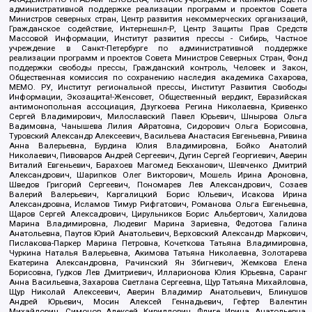
административной поддержке реализации программ и проектов Совета
Министров северных стран, Центр развития некоммерческих организаций,
Гражданское содействие, Интернешнл-Р, Центр Защиты Прав Средств
Массовой Информации, Институт развития прессы - Сибирь, Частное
учреждение в Санкт-Петербурге по административной поддержке
реализации программ и проектов Совета Министров Северных Стран, Фонд
поддержки свободы прессы, Гражданский контроль, Человек и Закон,
Общественная комиссия по сохранению наследия академика Сахарова,
МЕМО. РУ, Институт региональной прессы, Институт Развития Свободы
Информации, Экозащита!-Женсовет, Общественный вердикт, Евразийская
антимонопольная ассоциация, Дзугкоева Регина Николаевна, Кривенко
Сергей Владимирович, Милославский Павел Юрьевич, Шнырова Ольга
Вадимовна, Чанышева Лилия Айратовна, Сидорович Ольга Борисовна,
Туровский Александр Алексеевич, Васильева Анастасия Евгеньевна, Ривина
Анна Валерьевна, Бурдина Юлия Владимировна, Бойко Анатолий
Николаевич, Пивоваров Андрей Сергеевич, Дугин Сергей Георгиевич, Аверин
Виталий Евгеньевич, Барахоев Магомед Бекханович, Шевченко Дмитрий
Александрович, Шарипков Олег Викторович, Мошель Ирина Ароновна,
Шведов Григорий Сергеевич, Пономарев Лев Александрович, Созаев
Валерий Валерьевич, Каргалицкий Борис Юльевич, Исакова Ирина
Александровна, Исламов Тимур Рифгатович, Романова Ольга Евгеньевна,
Щаров Сергей Алексадрович, Цирульников Борис Альбертович, Халидова
Марина Владимировна, Людевиг Марина Зариевна, Федотова Галина
Анатольевна, Паутов Юрий Анатольевич, Верховский Александр Маркович,
Пислакова-Паркер Марина Петровна, Кочеткова Татьяна Владимировна,
Чуркина Наталья Валерьевна, Акимова Татьяна Николаевна, Золотарева
Екатерина Александровна, Рачинский Ян Збигневич, Жемкова Елена
Борисовна, Гудков Лев Дмитриевич, Илларионова Юлия Юрьевна, Саранг
Анна Васильевна, Захарова Светлана Сергеевна, Щур Татьяна Михайловна,
Щур Николай Алексеевич, Аверин Владимир Анатольевич, Блинушов
Андрей Юрьевич, Мосин Алексей Геннадьевич, Гефтер Валентин
Михайлович, Симонов Алексей Кириллович, Флиге Ирина Анатольевна,