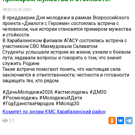
13:21
26.06.2026
В преддверии Дня молодёжи в рамках Всероссийского
проекта «Диалоги с Героями» состоялась встреча с
человеком, чьи истории становятся примером мужества
и стойкости.
В Харабалинском филиале АГАСУ состоялась встреча с
участником СВО Махмудовым Салаватом.
Студенты услышали истории из жизни, узнали о боевом
пути, задавали вопросы и говорить о том, что значит
служить Родине.
Такие встречи помогают понять, что настоящая сила
заключается в ответственности, честности и готовности
защищать тех, кто рядом.
#ДеньМолодежи2026 #астмолодежь #ДМ30
#Росмолодежь #МолодежьИДети
#ГодЕдинстваНародов #Молод30
Комитет по делам КМС Харабалинский район
51