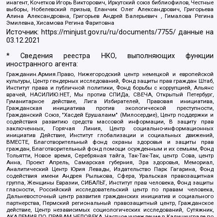
инагент, Кочетков Игорь Викторович, Иркутский союз библиофилов, Честные
выборы, Нобелевский призыв, Еланчик Олег Александрович, Григорьева
Алина Александровна, Григорьев Андрей Валерьевич , Гималова Регина
Эмилевна, Хисамова Регина Фаритовна
Источник:
https://minjust.gov.ru/ru/documents/7755/
данные на
03.12.2021
* Сведения реестра НКО, выполняющих функции
иностранного агента:
Гражданин.Армия.Право, Нижегородский центр немецкой и европейской
культуры, Центр гендерных исследований, Фонд защиты прав граждан Штаб,
Институт права и публичной политики, Фонд борьбы с коррупцией, Альянс
врачей, НАСИЛИЮ.НЕТ, Мы против СПИДа, СВЕЧА, Открытый Петербург,
Гуманитарное действие, Лига Избирателей, Правовая инициатива,
Гражданская инициатива против экологической преступности,
Гражданский Союз, "Хасдей Ерушалаим" (Милосердие), Центр поддержки и
содействия развитию средств массовой информации, В защиту прав
заключенных, Горячая Линия, Центр социально-информационных
инициатив Действие, Институт глобализации и социальных движений,
ВМЕСТЕ, Благотворительный фонд охраны здоровья и защиты прав
граждан, Благотворительный фонд помощи осужденным и их семьям, Фонд
Тольятти, Новое время, Серебряная тайга, Так-Так-Так, центр Сова, центр
Анна, Проект Апрель, Самарская губерния, Эра здоровья, Мемориал,
Аналитический Центр Юрия Левады, Издательство Парк Гагарина, Фонд
содействия имени Андрея Рылькова, Сфера, Уральская правозащитная
группа, Женщины Евразии, СИБАЛЬТ, Институт прав человека, Фонд защиты
гласности, Российский исследовательский центр по правам человека,
Дальневосточный центр развития гражданских инициатив и социального
партнерства, Пермский региональный правозащитный центр, Гражданское
действие, Центр независимых социологических исследований, Сутяжник,
АКАДЕМИЯ ПО ПРАВАМ ЧЕЛОВЕКА, Частное учреждение в Калининграде по