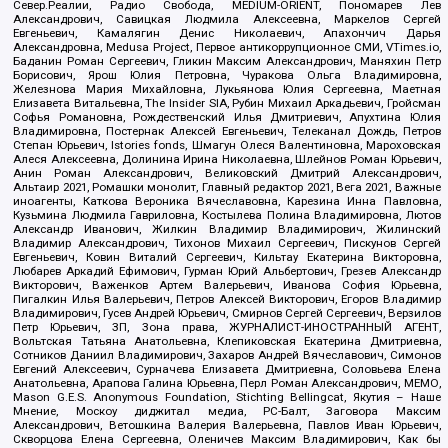
Север.Реалии, Радио Свобода, MEDIUM-ORIENT, Пономарев Лев
Александрович, Савицкая Людмила Алексеевна, Маркелов Сергей
Евгеньевич, Камалягин Денис Николаевич, Апахончич Дарья
Александровна, Medusa Project, Первое антикоррупционное СМИ, VTimes.io,
Баданин Роман Сергеевич, Гликин Максим Александрович, Маняхин Петр
Борисович, Ярош Юлия Петровна, Чуракова Ольга Владимировна,
Железнова Мария Михайловна, Лукьянова Юлия Сергеевна, Маетная
Елизавета Витальевна, The Insider SIA, Рубин Михаил Аркадьевич, Гройсман
Софья Романовна, Рождественский Илья Дмитриевич, Апухтина Юлия
Владимировна, Постернак Алексей Евгеньевич, Телеканал Дождь, Петров
Степан Юрьевич, Istories fonds, Шмагун Олеся Валентиновна, Мароховская
Алеся Алексеевна, Долинина Ирина Николаевна, Шлейнов Роман Юрьевич,
Анин Роман Александрович, Великовский Дмитрий Александрович,
Альтаир 2021, Ромашки монолит, Главный редактор 2021, Вега 2021, Важные
иноагенты, Каткова Вероника Вячеславовна, Карезина Инна Павловна,
Кузьмина Людмила Гавриловна, Костылева Полина Владимировна, Лютов
Александр Иванович, Жилкин Владимир Владимирович, Жилинский
Владимир Александрович, Тихонов Михаил Сергеевич, Пискунов Сергей
Евгеньевич, Ковин Виталий Сергеевич, Кильтау Екатерина Викторовна,
Любарев Аркадий Ефимович, Гурман Юрий Альбертович, Грезев Александр
Викторович, Важенков Артем Валерьевич, Иванова София Юрьевна,
Пигалкин Илья Валерьевич, Петров Алексей Викторович, Егоров Владимир
Владимирович, Гусев Андрей Юрьевич, Смирнов Сергей Сергеевич, Верзилов
Петр Юрьевич, ЗП, Зона права, ЖУРНАЛИСТ-ИНОСТРАННЫЙ АГЕНТ,
Вольтская Татьяна Анатольевна, Клепиковская Екатерина Дмитриевна,
Сотников Даниил Владимирович, Захаров Андрей Вячеславович, Симонов
Евгений Алексеевич, Сурначева Елизавета Дмитриевна, Соловьева Елена
Анатольевна, Арапова Галина Юрьевна, Перл Роман Александрович, МЕМО,
Mason G.E.S. Anonymous Foundation, Stichting Bellingcat, Якутия – Наше
Мнение, Москоу диджитал медиа, РС-Балт, Заговора Максим
Александрович, Ветошкина Валерия Валерьевна, Павлов Иван Юрьевич,
Скворцова Елена Сергеевна, Оленичев Максим Владимирович, Как бы