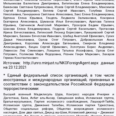
Мельникова Валентина Дмитриевна, Вититинова Елена Владимировна,
Баженова Светлана Куприяновна, Исаев Сергей Владимирович, Максимов
Сергей Владимирович, Беляев Сергей Иванович, Голубева Елена
Николаевна, Ганнушкина Светлана Алексеевна, Закс Елена Владимировна,
Буртина Елена Юрьевна, Гендель Людмила Залмановна, Кокорина
Екатерина Алексеевна, Шуманов Илья Вячеславович, Арапова Галина
Юрьевна, Свечников Анатолий Мариевич, Прохоров Вадим Юрьевич,
Шахова Елена Владимировна, Подузов Сергей Васильевич, Протасова
Ирина Вячеславовна, Литинский Леонид Борисович, Лукашевский Сергей
Маркович, Бахмин Вячеслав Иванович, Шабад Анатолий Ефимович, Сухих
Дарья Николаевна, Орлов Олег Петрович, Добровольская Анна
Дмитриевна, Королева Александра Евгеньевна, Смирнов Владимир
Александрович, Вицин Сергей Ефимович, Золотухин Борис Андреевич,
Левинсон Лев Семенович, Локшина Татьяна Иосифовна, Орлов Олег
Петрович, Полякова Мара Федоровна, Резник Генри Маркович, Захаров
Герман Константинович
Источник:
http://unro.minjust.ru/NKOForeignAgent.aspx
данные
на
23.12.2021
* Единый федеральный список организаций, в том числе
иностранных и международных организаций, признанных в
соответствии с законодательством Российской Федерации
террористическими:
Высший военный Маджлисуль Шура, Конгресс народов Ичкерии и
Дагестана, База, Асбат аль-Ансар, Священная война, Исламская группа,
Братья-мусульмане, Партия исламского освобождения, Лашкар-И-Тайба,
Исламская группа, Движение Талибан, Исламская партия Туркестана,
Общество социальных реформ, Общество возрождения исламского
наследия, Дом двух святых, Джунд аш-Шам, Исламский джихад – Джамаат
моджахедов, Аль-Каида в странах исламского Магриба, Имарат Кавказ,