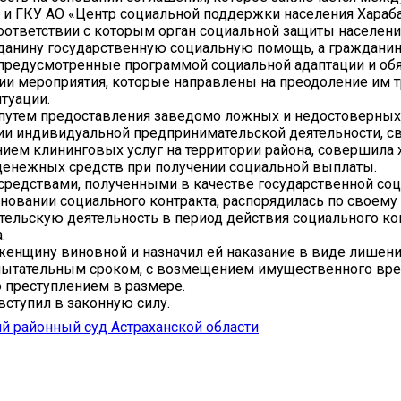
и ГКУ АО «Центр социальной поддержки населения Хараб
соответствии с которым орган социальной защиты населени
данину государственную социальную помощь, а гражданин
предусмотренные программой социальной адаптации и об
ии мероприятия, которые направлены на преодоление им 
туации.
путем предоставления заведомо ложных и недостоверных
и индивидуальной предпринимательской деятельности, св
ием клининговых услуг на территории района, совершила
енежных средств при получении социальной выплаты.
редствами, полученными в качестве государственной со
новании социального контракта, распорядилась по своему
ельскую деятельность в период действия социального ко
.
женщину виновной и назначил ей наказание в виде лишен
пытательным сроком, с возмещением имущественного вре
 преступлением в размере.
вступил в законную силу.
й районный суд Астраханской области