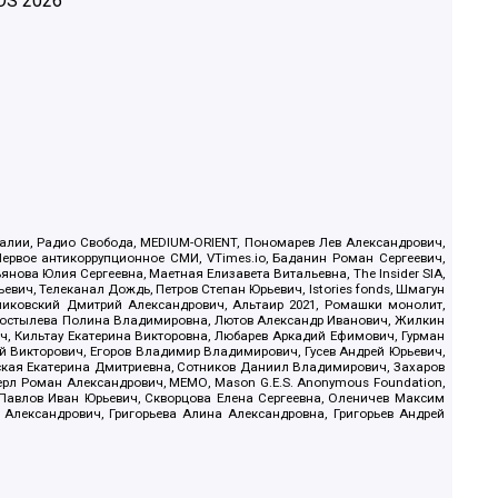
OS
2026
.Реалии, Радио Свобода, MEDIUM-ORIENT, Пономарев Лев Александрович,
ервое антикоррупционное СМИ, VTimes.io, Баданин Роман Сергеевич,
ова Юлия Сергеевна, Маетная Елизавета Витальевна, The Insider SIA,
ич, Телеканал Дождь, Петров Степан Юрьевич, Istories fonds, Шмагун
иковский Дмитрий Александрович, Альтаир 2021, Ромашки монолит,
, Костылева Полина Владимировна, Лютов Александр Иванович, Жилкин
, Кильтау Екатерина Викторовна, Любарев Аркадий Ефимович, Гурман
й Викторович, Егоров Владимир Владимирович, Гусев Андрей Юрьевич,
ская Екатерина Дмитриевна, Сотников Даниил Владимирович, Захаров
ерл Роман Александрович, МЕМО, Mason G.E.S. Anonymous Foundation,
, Павлов Иван Юрьевич, Скворцова Елена Сергеевна, Оленичев Максим
 Александрович, Григорьева Алина Александровна, Григорьев Андрей