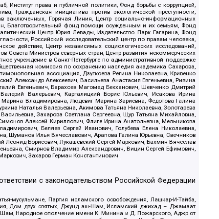
б, Институт права и публичной политики, Фонд борьбы с коррупцией,
ива, Гражданская инициатива против экологической преступности,
рав заключенных, Горячая Линия, Центр социально-информационных
дан, Благотворительный фонд помощи осужденным и их семьям, Фонд
 Аналитический Центр Юрия Левады, Издательство Парк Гагарина, Фонд
гласности, Российский исследовательский центр по правам человека,
ское действие, Центр независимых социологических исследований,
в Совета Министров северных стран, Центр развития некоммерческих
стное учреждение в Санкт-Петербурге по административной поддержке
Общественная комиссия по сохранению наследия академика Сахарова,
нтимонопольная ассоциация, Дзугкоева Регина Николаевна, Кривенко
кий Александр Алексеевич, Васильева Анастасия Евгеньевна, Ривина
италий Евгеньевич, Барахоев Магомед Бекханович, Шевченко Дмитрий
 Валерий Валерьевич, Каргалицкий Борис Юльевич, Исакова Ирина
ва Марина Владимировна, Людевиг Марина Зариевна, Федотова Галина
уркина Наталья Валерьевна, Акимова Татьяна Николаевна, Золотарева
 Васильевна, Захарова Светлана Сергеевна, Щур Татьяна Михайловна,
 Симонов Алексей Кириллович, Флиге Ирина Анатольевна, Мельникова
адимирович, Беляев Сергей Иванович, Голубева Елена Николаевна,
вна, Шуманов Илья Вячеславович, Арапова Галина Юрьевна, Свечников
ий Леонид Борисович, Лукашевский Сергей Маркович, Бахмин Вячеслав
геньевна, Смирнов Владимир Александрович, Вицин Сергей Ефимович,
 Маркович, Захаров Герман Константинович
оответствии с законодательством Российской Федерации
тья-мусульмане, Партия исламского освобождения, Лашкар-И-Тайба,
дия, Дом двух святых, Джунд аш-Шам, Исламский джихад – Джамаат
ш-Шам, Народное ополчение имени К. Минина и Д. Пожарского, Аджр от