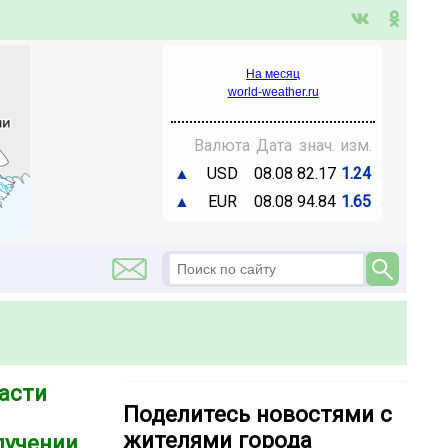
На месяц
world-weather.ru
Валюта
Дата
знач.
изм.
▲
USD
08.08
82.17
1.24
▲
EUR
08.08
94.84
1.65
асти
Поделитесь новостями с
й
жителями города
лучении