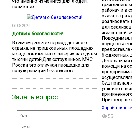
что именно изменится для людей,
гражданином 
попавших...
района» и в 
оказать граж
реализовать 
06.08.2026
для реализац
жизненной си
Детям о безопасности!
Подсудимая, 
В самом разгаре период детского
осуществлени
отдыха, на пришкольных площадках
предоставлен
и оздоровительных лагерях находятся
бюджетных д
тысячи детей.Для сотрудников МЧС
Денежными с
России это отличная площадка для
помощи на ос
популяризации безопасного...
предпринимат
осуществляла
Суд признал 
условно с ис
причиненного
Задать вопрос
Приговор не 
Харабалински
55