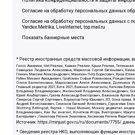
Политика конфиденциальности и защиты инфор
Согласие на обработку персональных данных обр
Согласие на обработку персональных данных с
Yandex.Metrika, LiveInternet, top.mail.ru
Показать баннерные места
* Реестр иностранных средств массовой информации, 
Голос Америки, Idel.Реалии, Кавказ.Реалии, Крым.Реалии, Телеканал
Савицкая Людмила Алексеевна, Маркелов Сергей Евгеньевич, Камал
Гликин Максим Александрович, Маняхин Петр Борисович, Ярош Юлия П
Рубин Михаил Аркадьевич, Гройсман Софья Романовна, Рождественски
Олеся Валентиновна, Мароховская Алеся Алексеевна, Долинина И
Главный редактор 2021, Вега 2021, Важные иноагенты, Каткова Вер
Владимир Владимирович, Жилинский Владимир Александрович, Тихон
Юрий Альбертович, Грезев Александр Викторович, Важенков Артем В
Смирнов Сергей Сергеевич, Верзилов Петр Юрьевич, ЗП, Зона прав
Андрей Вячеславович, Симонов Евгений Алексеевич, Сурначева Елиз
Stichting Bellingcat, Якутия – Наше Мнение, Москоу диджитал мед
Владимирович, Как бы инагент, Кочетков Игорь Викторович, Иркут
Валерьевич , Гималова Регина Эмилевна, Хисамова Регина Фаритовн
Источник:
https://minjust.gov.ru/ru/documents/7755/
данны
* Сведения реестра НКО, выполняющих функции иностра