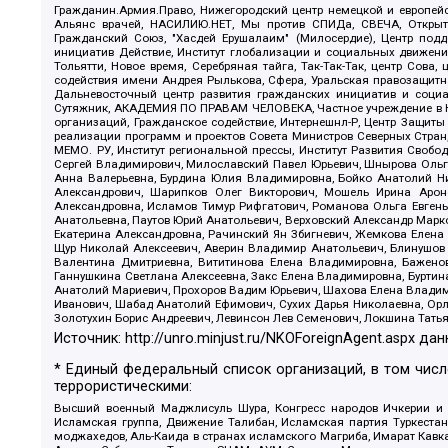
Гражданин.Армия.Право, Нижегородский центр немецкой и европейск
Альянс врачей, НАСИЛИЮ.НЕТ, Мы против СПИДа, СВЕЧА, Открытый
Гражданский Союз, "Хасдей Ерушалаим" (Милосердие), Центр под
инициатив Действие, Институт глобализации и социальных движен
Тольятти, Новое время, Серебряная тайга, Так-Так-Так, центр Сова
содействия имени Андрея Рылькова, Сфера, Уральская правозащитна
Дальневосточный центр развития гражданских инициатив и социа
Сутяжник, АКАДЕМИЯ ПО ПРАВАМ ЧЕЛОВЕКА, Частное учреждение в Ка
организаций, Гражданское содействие, Интернешнл-Р, Центр Защиты
реализации программ и проектов Совета Министров Северных Стран
МЕМО. РУ, Институт региональной прессы, Институт Развития Своб
Сергей Владимирович, Милославский Павел Юрьевич, Шнырова Ольга
Анна Валерьевна, Бурдина Юлия Владимировна, Бойко Анатолий Ник
Александрович, Шарипков Олег Викторович, Мошель Ирина Ароно
Александровна, Исламов Тимур Рифгатович, Романова Ольга Евгень
Анатольевна, Паутов Юрий Анатольевич, Верховский Александр Марк
Екатерина Александровна, Рачинский Ян Збигневич, Жемкова Елена 
Щур Николай Алексеевич, Аверин Владимир Анатольевич, Блинушов 
Валентина Дмитриевна, Вититинова Елена Владимировна, Баженов
Ганнушкина Светлана Алексеевна, Закс Елена Владимировна, Буртин
Анатолий Мариевич, Прохоров Вадим Юрьевич, Шахова Елена Владими
Иванович, Шабад Анатолий Ефимович, Сухих Дарья Николаевна, Орл
Золотухин Борис Андреевич, Левинсон Лев Семенович, Локшина Тать
Источник:
http://unro.minjust.ru/NKOForeignAgent.aspx
дан
* Единый федеральный список организаций, в том чис
террористическими:
Высший военный Маджлисуль Шура, Конгресс народов Ичкерии и Да
Исламская группа, Движение Талибан, Исламская партия Туркест
моджахедов, Аль-Каида в странах исламского Магриба, Имарат Кавка