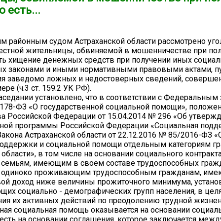
 есть...
м районным судом Астраханской области рассмотрено уго
естной жительницы, обвиняемой в мошенничестве при по
сть хищение денежных средств при получении иных социал
ых законами и иными нормативными правовыми актами, п
ия заведомо ложных и недостоверных сведений, соверше
ре (ч.3 ст. 159.2 УК РФ).
аседании установлено, что в соответствии с Федеральным 
 178-ФЗ «О государственной социальной помощи», положе
а Российской Федерации от 15.04.2014 № 296 «Об утверж
нной программы Российской Федерации «Социальная подд
Закона Астраханской области от 22.12.2016 № 85/2016-ФЗ «
поддержки и социальной помощи отдельным категориям г
 области», в том числе на основании социального контракта
семьям, имеющим в своем составе трудоспособных гражд
одиноко проживающим трудоспособным гражданам, им
ой доход ниже величины прожиточного минимума, устано
щих социально - демографических групп населения, в цел
ия их активных действий по преодолению трудной жизнен
ная социальная помощь оказывается на основании социал
о есть на основании соглашения, которое заключается межд