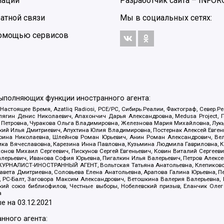
мации
Разработчик сайта –
INFOR
атной связи
Мы в социальных сетях:
 помощью сервисов
выполняющих функции иностранного агента:
 Настоящее Время, Azatliq Radiosi, PCE/PC, Сибирь.Реалии, Фактограф, Север
ягин Денис Николаевич, Апахончич Дарья Александровна, Medusa Project, П
етровна, Чуракова Ольга Владимировна, Железнова Мария Михайловна, Лукьян
й Илья Дмитриевич, Апухтина Юлия Владимировна, Постернак Алексей Евгеньев
рина Николаевна, Шлейнов Роман Юрьевич, Анин Роман Александрович, Вел
оника Вячеславовна, Карезина Инна Павловна, Кузьмина Людмила Гавриловна
ов Михаил Сергеевич, Пискунов Сергей Евгеньевич, Ковин Виталий Сергеевич
алерьевич, Иванова София Юрьевна, Пигалкин Илья Валерьевич, Петров Алексе
а, ЖУРНАЛИСТ-ИНОСТРАННЫЙ АГЕНТ, Вольтская Татьяна Анатольевна, Клепиков
авета Дмитриевна, Соловьева Елена Анатольевна, Арапова Галина Юрьевна, П
иа, РС-Балт, Заговора Максим Александрович, Ветошкина Валерия Валерьевна
ский союз библиофилов, Честные выборы, Нобелевский призыв, Еланчик Олег
а
е на
03.12.2021
нного агента: