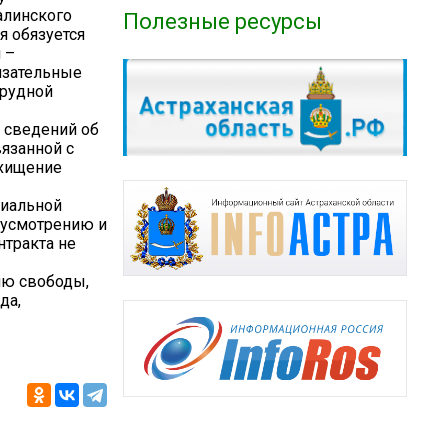
алинского
Полезные ресурсы
я обязуется
 –
язательные
трудной
 сведений об
язанной с
 хищение
циальной
 усмотрению и
нтракта не
ию свободы,
да,