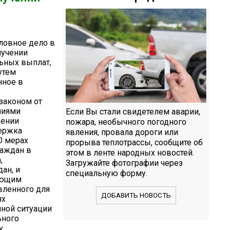
ловное дело в
лучении
ьных выплат,
утем
нное в
законом от
ниями
Если Вы стали свидетелем аварии,
дении
пожара, необычного погодного
ержка
явления, провала дороги или
О мерах
прорыва теплотрассы, сообщите об
раждан в
этом в ленте народных новостей.
,
Загружайте фотографии через
ан, и
специальную форму.
еющим
вленного для
ДОБАВИТЬ НОВОСТЬ
ях
ной ситуации
ьного
у