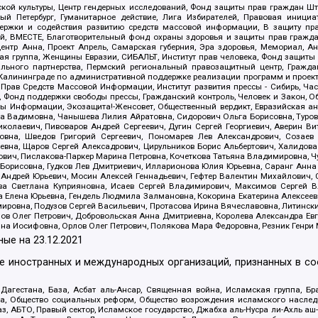
ой культуры, Центр гендерных исследований, Фонд защиты прав граждан Шта
 Петербург, Гуманитарное действие, Лига Избирателей, Правовая инициат
держки и содействия развитию средств массовой информации, В защиту п
ий, ВМЕСТЕ, Благотворительный фонд охраны здоровья и защиты прав граж
, центр Анна, Проект Апрель, Самарская губерния, Эра здоровья, Мемориал,
я группа, Женщины Евразии, СИБАЛЬТ, Институт прав человека, Фонд защиты 
льного партнерства, Пермский региональный правозащитный центр, Граждан
лининграде по административной поддержке реализации программ и проекто
 Прав Средств Массовой Информации, Институт развития прессы - Сибирь, Ча
, Фонд поддержки свободы прессы, Гражданский контроль, Человек и Закон, 
оды Информации, Экозащита!-Женсовет, Общественный вердикт, Евразийская а
 Вадимовна, Чанышева Лилия Айратовна, Сидорович Ольга Борисовна, Туровс
олаевич, Пивоваров Андрей Сергеевич, Дугин Сергей Георгиевич, Аверин В
вна, Шведов Григорий Сергеевич, Пономарев Лев Александрович, Созаев
евна, Щаров Сергей Алексадрович, Цирульников Борис Альбертович, Халидо
ович, Пислакова-Паркер Марина Петровна, Кочеткова Татьяна Владимировна, Ч
Борисовна, Гудков Лев Дмитриевич, Илларионова Юлия Юрьевна, Саранг Анна
Андрей Юрьевич, Мосин Алексей Геннадьевич, Гефтер Валентин Михайлович,
а Светлана Куприяновна, Исаев Сергей Владимирович, Максимов Сергей Вл
а Елена Юрьевна, Гендель Людмила Залмановна, Кокорина Екатерина Алексее
ровна, Подузов Сергей Васильевич, Протасова Ирина Вячеславовна, Литинск
ов Олег Петрович, Добровольская Анна Дмитриевна, Королева Александра Ев
яна Иосифовна, Орлов Олег Петрович, Полякова Мара Федоровна, Резник Генри
ные на
23.12.2021
ле иностранных и международных организаций, признанных в с
гестана, База, Асбат аль-Ансар, Священная война, Исламская группа, Бра
ана, Общество социальных реформ, Общество возрождения исламского насле
з, АБТО, Правый сектор, Исламское государство, Джабха аль-Нусра ли-Ахль а