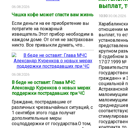
выплат, то
06.08.2026
Чашка кофе может спасти вам жизнь
10:30
30.06.2026
Если деньги на ее приобретение вы
Харабалински
потратите на пожарный
отношении м
извещатель.Этот прибор необходим в
выплат, то е
каждом доме. От огня не застрахован
установленн
никто. Все привыкли думать, что...
представлен
крупном разме
В судебном з
17.07.1999 №
Правительств
государстве
06.08.2026
граждан»» и 
В беде не оставят: Глава МЧС
социальной 
Александр Куренков о новых мерах
Астраханской
поддержки пострадавших при ЧС
малоимущим 
малоимущим 
Граждане, пострадавшие от
среднедушев
различных чрезвычайных ситуаций, с
соответствую
1 сентября этого года получат
стимулирован
дополнительные меры
государствен
соцподдержки от государства.О том,
контракта, т