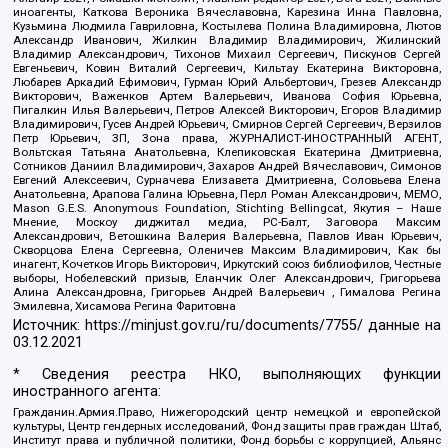
иноагенты, Каткова Вероника Вячеславовна, Карезина Инна Павловна,
Кузьмина Людмила Гавриловна, Костылева Полина Владимировна, Лютов
Александр Иванович, Жилкин Владимир Владимирович, Жилинский
Владимир Александрович, Тихонов Михаил Сергеевич, Пискунов Сергей
Евгеньевич, Ковин Виталий Сергеевич, Кильтау Екатерина Викторовна,
Любарев Аркадий Ефимович, Гурман Юрий Альбертович, Грезев Александр
Викторович, Важенков Артем Валерьевич, Иванова София Юрьевна,
Пигалкин Илья Валерьевич, Петров Алексей Викторович, Егоров Владимир
Владимирович, Гусев Андрей Юрьевич, Смирнов Сергей Сергеевич, Верзилов
Петр Юрьевич, ЗП, Зона права, ЖУРНАЛИСТ-ИНОСТРАННЫЙ АГЕНТ,
Вольтская Татьяна Анатольевна, Клепиковская Екатерина Дмитриевна,
Сотников Даниил Владимирович, Захаров Андрей Вячеславович, Симонов
Евгений Алексеевич, Сурначева Елизавета Дмитриевна, Соловьева Елена
Анатольевна, Арапова Галина Юрьевна, Перл Роман Александрович, МЕМО,
Mason G.E.S. Anonymous Foundation, Stichting Bellingcat, Якутия – Наше
Мнение, Москоу диджитал медиа, РС-Балт, Заговора Максим
Александрович, Ветошкина Валерия Валерьевна, Павлов Иван Юрьевич,
Скворцова Елена Сергеевна, Оленичев Максим Владимирович, Как бы
инагент, Кочетков Игорь Викторович, Иркутский союз библиофилов, Честные
выборы, Нобелевский призыв, Еланчик Олег Александрович, Григорьева
Алина Александровна, Григорьев Андрей Валерьевич , Гималова Регина
Эмилевна, Хисамова Регина Фаритовна
Источник:
https://minjust.gov.ru/ru/documents/7755/
данные на
03.12.2021
* Сведения реестра НКО, выполняющих функции
иностранного агента:
Гражданин.Армия.Право, Нижегородский центр немецкой и европейской
культуры, Центр гендерных исследований, Фонд защиты прав граждан Штаб,
Институт права и публичной политики, Фонд борьбы с коррупцией, Альянс