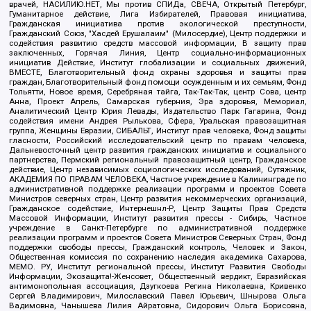
врачей, НАСИЛИЮ.НЕТ, Мы против СПИДа, СВЕЧА, Открытый Петербург,
Гуманитарное действие, Лига Избирателей, Правовая инициатива,
Гражданская инициатива против экологической преступности,
Гражданский Союз, "Хасдей Ерушалаим" (Милосердие), Центр поддержки и
содействия развитию средств массовой информации, В защиту прав
заключенных, Горячая Линия, Центр социально-информационных
инициатив Действие, Институт глобализации и социальных движений,
ВМЕСТЕ, Благотворительный фонд охраны здоровья и защиты прав
граждан, Благотворительный фонд помощи осужденным и их семьям, Фонд
Тольятти, Новое время, Серебряная тайга, Так-Так-Так, центр Сова, центр
Анна, Проект Апрель, Самарская губерния, Эра здоровья, Мемориал,
Аналитический Центр Юрия Левады, Издательство Парк Гагарина, Фонд
содействия имени Андрея Рылькова, Сфера, Уральская правозащитная
группа, Женщины Евразии, СИБАЛЬТ, Институт прав человека, Фонд защиты
гласности, Российский исследовательский центр по правам человека,
Дальневосточный центр развития гражданских инициатив и социального
партнерства, Пермский региональный правозащитный центр, Гражданское
действие, Центр независимых социологических исследований, Сутяжник,
АКАДЕМИЯ ПО ПРАВАМ ЧЕЛОВЕКА, Частное учреждение в Калининграде по
административной поддержке реализации программ и проектов Совета
Министров северных стран, Центр развития некоммерческих организаций,
Гражданское содействие, Интернешнл-Р, Центр Защиты Прав Средств
Массовой Информации, Институт развития прессы - Сибирь, Частное
учреждение в Санкт-Петербурге по административной поддержке
реализации программ и проектов Совета Министров Северных Стран, Фонд
поддержки свободы прессы, Гражданский контроль, Человек и Закон,
Общественная комиссия по сохранению наследия академика Сахарова,
МЕМО. РУ, Институт региональной прессы, Институт Развития Свободы
Информации, Экозащита!-Женсовет, Общественный вердикт, Евразийская
антимонопольная ассоциация, Дзугкоева Регина Николаевна, Кривенко
Сергей Владимирович, Милославский Павел Юрьевич, Шнырова Ольга
Вадимовна, Чанышева Лилия Айратовна, Сидорович Ольга Борисовна,