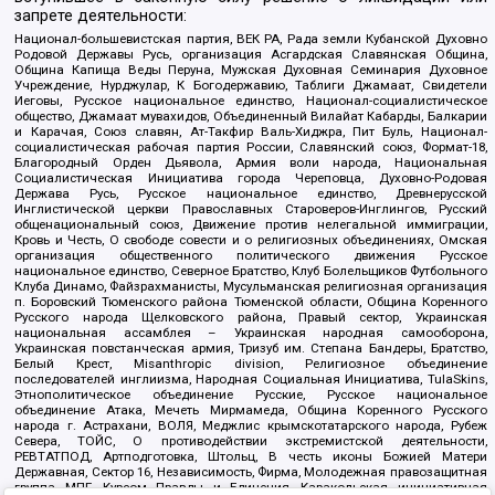
запрете деятельности:
Национал-большевистская партия, ВЕК РА, Рада земли Кубанской Духовно
Родовой Державы Русь, организация Асгардская Славянская Община,
Община Капища Веды Перуна, Мужская Духовная Семинария Духовное
Учреждение, Нурджулар, К Богодержавию, Таблиги Джамаат, Свидетели
Иеговы, Русское национальное единство, Национал-социалистическое
общество, Джамаат мувахидов, Объединенный Вилайат Кабарды, Балкарии
и Карачая, Союз славян, Ат-Такфир Валь-Хиджра, Пит Буль, Национал-
социалистическая рабочая партия России, Славянский союз, Формат-18,
Благородный Орден Дьявола, Армия воли народа, Национальная
Социалистическая Инициатива города Череповца, Духовно-Родовая
Держава Русь, Русское национальное единство, Древнерусской
Инглистической церкви Православных Староверов-Инглингов, Русский
общенациональный союз, Движение против нелегальной иммиграции,
Кровь и Честь, О свободе совести и о религиозных объединениях, Омская
организация общественного политического движения Русское
национальное единство, Северное Братство, Клуб Болельщиков Футбольного
Клуба Динамо, Файзрахманисты, Мусульманская религиозная организация
п. Боровский Тюменского района Тюменской области, Община Коренного
Русского народа Щелковского района, Правый сектор, Украинская
национальная ассамблея – Украинская народная самооборона,
Украинская повстанческая армия, Тризуб им. Степана Бандеры, Братство,
Белый Крест, Misanthropic division, Религиозное объединение
последователей инглиизма, Народная Социальная Инициатива, TulaSkins,
Этнополитическое объединение Русские, Русское национальное
объединение Атака, Мечеть Мирмамеда, Община Коренного Русского
народа г. Астрахани, ВОЛЯ, Меджлис крымскотатарского народа, Рубеж
Севера, ТОЙС, О противодействии экстремистской деятельности,
РЕВТАТПОД, Артподготовка, Штольц, В честь иконы Божией Матери
Державная, Сектор 16, Независимость, Фирма, Молодежная правозащитная
группа МПГ, Курсом Правды и Единения, Каракольская инициативная