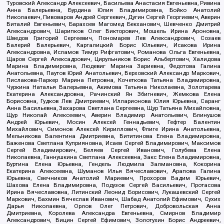
Туровский Александр Алексеевич, Васильева Анастасия Евгеньевна, Ривина
Анна Валерьевна, Бурдина Юлия Владимировна, Бойко Анатолий
Николаевич, Пивоваров Андрей Сергеевич, Дугин Сергей Георгиевич, Аверин
Виталий Евгеньевич, Барахоев Магомед Бекханович, Шевченко Дмитрий
Александрович, Шарипков Олег Викторович, Мошель Ирина Ароновна,
Шведов Григорий Сергеевич, Пономарев Лев Александрович, Созаев
Валерий Валерьевич, Каргалицкий Борис Юльевич, Исакова Ирина
Александровна, Исламов Тимур Рифгатович, Романова Ольга Евгеньевна,
Щаров Сергей Алексадрович, Цирульников Борис Альбертович, Халидова
Марина Владимировна, Людевиг Марина Зариевна, Федотова Галина
Анатольевна, Паутов Юрий Анатольевич, Верховский Александр Маркович,
Пислакова-Паркер Марина Петровна, Кочеткова Татьяна Владимировна,
Чуркина Наталья Валерьевна, Акимова Татьяна Николаевна, Золотарева
Екатерина Александровна, Рачинский Ян Збигневич, Жемкова Елена
Борисовна, Гудков Лев Дмитриевич, Илларионова Юлия Юрьевна, Саранг
Анна Васильевна, Захарова Светлана Сергеевна, Щур Татьяна Михайловна,
Щур Николай Алексеевич, Аверин Владимир Анатольевич, Блинушов
Андрей Юрьевич, Мосин Алексей Геннадьевич, Гефтер Валентин
Михайлович, Симонов Алексей Кириллович, Флиге Ирина Анатольевна,
Мельникова Валентина Дмитриевна, Вититинова Елена Владимировна,
Баженова Светлана Куприяновна, Исаев Сергей Владимирович, Максимов
Сергей Владимирович, Беляев Сергей Иванович, Голубева Елена
Николаевна, Ганнушкина Светлана Алексеевна, Закс Елена Владимировна,
Буртина Елена Юрьевна, Гендель Людмила Залмановна, Кокорина
Екатерина Алексеевна, Шуманов Илья Вячеславович, Арапова Галина
Юрьевна, Свечников Анатолий Мариевич, Прохоров Вадим Юрьевич,
Шахова Елена Владимировна, Подузов Сергей Васильевич, Протасова
Ирина Вячеславовна, Литинский Леонид Борисович, Лукашевский Сергей
Маркович, Бахмин Вячеслав Иванович, Шабад Анатолий Ефимович, Сухих
Дарья Николаевна, Орлов Олег Петрович, Добровольская Анна
Дмитриевна, Королева Александра Евгеньевна, Смирнов Владимир
Александрович, Вицин Сергей Ефимович, Золотухин Борис Андреевич,