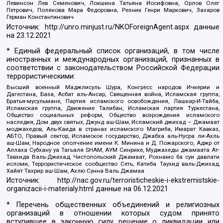
Левинсон Лев Семенович, Локшина Татьяна Иосифовна, Орлов Олег
Петрович, Полякова Мара Федоровна, Резник Генри Маркович, Захаров
Герман Константинович
Источник:
http://unro.minjust.ru/NKOForeignAgent.aspx
данные
на
23.12.2021
* Единый федеральный список организаций, в том числе
иностранных и международных организаций, признанных в
соответствии с законодательством Российской Федерации
террористическими:
Высший военный Маджлисуль Шура, Конгресс народов Ичкерии и
Дагестана, База, Асбат аль-Ансар, Священная война, Исламская группа,
Братья-мусульмане, Партия исламского освобождения, Лашкар-И-Тайба,
Исламская группа, Движение Талибан, Исламская партия Туркестана,
Общество социальных реформ, Общество возрождения исламского
наследия, Дом двух святых, Джунд аш-Шам, Исламский джихад – Джамаат
моджахедов, Аль-Каида в странах исламского Магриба, Имарат Кавказ,
АБТО, Правый сектор, Исламское государство, Джабха аль-Нусра ли-Ахль
аш-Шам, Народное ополчение имени К. Минина и Д. Пожарского, Аджр от
Аллаха Субхану уа Тагьаля SHAM, АУМ Синрике, Муджахеды джамаата Ат-
Тавхида Валь-Джихад, Чистопольский Джамаат, Рохнамо ба суи давлати
исломи, Террористическое сообщество Сеть, Катиба Таухид валь-Джихад,
Хайят Тахрир аш-Шам, Ахлю Сунна Валь Джамаа
Источник:
http://nac.gov.ru/terroristicheskie-i-ekstremistskie-
organizacii-i-materialy.html
данные на
06.12.2021
* Перечень общественных объединений и религиозных
организаций в отношении которых судом принято
вступившее в законную силу решение о ликвидации или