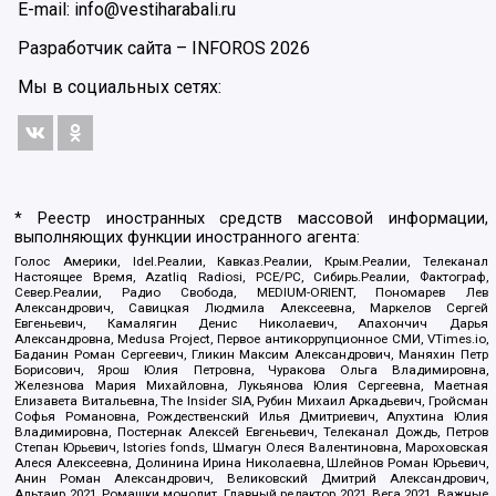
E-mail: info@vestiharabali.ru
Разработчик сайта –
INFOROS
2026
Мы в социальных сетях:
* Реестр иностранных средств массовой информации,
выполняющих функции иностранного агента:
Голос Америки, Idel.Реалии, Кавказ.Реалии, Крым.Реалии, Телеканал
Настоящее Время, Azatliq Radiosi, PCE/PC, Сибирь.Реалии, Фактограф,
Север.Реалии, Радио Свобода, MEDIUM-ORIENT, Пономарев Лев
Александрович, Савицкая Людмила Алексеевна, Маркелов Сергей
Евгеньевич, Камалягин Денис Николаевич, Апахончич Дарья
Александровна, Medusa Project, Первое антикоррупционное СМИ, VTimes.io,
Баданин Роман Сергеевич, Гликин Максим Александрович, Маняхин Петр
Борисович, Ярош Юлия Петровна, Чуракова Ольга Владимировна,
Железнова Мария Михайловна, Лукьянова Юлия Сергеевна, Маетная
Елизавета Витальевна, The Insider SIA, Рубин Михаил Аркадьевич, Гройсман
Софья Романовна, Рождественский Илья Дмитриевич, Апухтина Юлия
Владимировна, Постернак Алексей Евгеньевич, Телеканал Дождь, Петров
Степан Юрьевич, Istories fonds, Шмагун Олеся Валентиновна, Мароховская
Алеся Алексеевна, Долинина Ирина Николаевна, Шлейнов Роман Юрьевич,
Анин Роман Александрович, Великовский Дмитрий Александрович,
Альтаир 2021, Ромашки монолит, Главный редактор 2021, Вега 2021, Важные