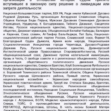
вступившее в законную силу решение о ликвидации или
запрете деятельности:
Национал-большевистская партия, ВЕК РА, Рада земли Кубанской Духовно
Родовой Державы Русь, организация Асгардская Славянская Община,
Община Капища Веды Перуна, Мужская Духовная Семинария Духовное
Учреждение, Нурджулар, К Богодержавию, Таблиги Джамаат, Свидетели
Иеговы, Русское национальное единство, Национал-социалистическое
общество, Джамаат мувахидов, Объединенный Вилайат Кабарды, Балкарии
и Карачая, Союз славян, Ат-Такфир Валь-Хиджра, Пит Буль, Национал-
социалистическая рабочая партия России, Славянский союз, Формат-18,
Благородный Орден Дьявола, Армия воли народа, Национальная
Социалистическая Инициатива города Череповца, Духовно-Родовая
Держава Русь, Русское национальное единство, Древнерусской
Инглистической церкви Православных Староверов-Инглингов, Русский
общенациональный союз, Движение против нелегальной иммиграции,
Кровь и Честь, О свободе совести и о религиозных объединениях, Омская
организация общественного политического движения Русское
национальное единство, Северное Братство, Клуб Болельщиков Футбольного
Клуба Динамо, Файзрахманисты, Мусульманская религиозная организация
п. Боровский Тюменского района Тюменской области, Община Коренного
Русского народа Щелковского района, Правый сектор, Украинская
национальная ассамблея – Украинская народная самооборона,
Украинская повстанческая армия, Тризуб им. Степана Бандеры, Братство,
Белый Крест, Misanthropic division, Религиозное объединение
последователей инглиизма, Народная Социальная Инициатива, TulaSkins,
Этнополитическое объединение Русские, Русское национальное
объединение Атака, Мечеть Мирмамеда, Община Коренного Русского
народа г. Астрахани, ВОЛЯ, Меджлис крымскотатарского народа, Рубеж
Севера, ТОЙС, О противодействии экстремистской деятельности,
РЕВТАТПОД, Артподготовка, Штольц, В честь иконы Божией Матери
Державная, Сектор 16, Независимость, Фирма, Молодежная правозащитная