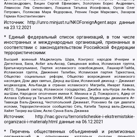
Александрович, Вицин Сергей Ефимович, Золотухин Борис Андреевич,
Левинсон Лев Семенович, Локшина Татьяна Иосифовна, Орлов Олег
Петрович, Полякова Мара Федоровна, Резник Генри Маркович, Захаров
Герман Константинович
Источник:
http://unro.minjust.ru/NKOForeignAgent.aspx
данные
на
23.12.2021
* Единый федеральный список организаций, в том числе
иностранных и международных организаций, признанных в
соответствии с законодательством Российской Федерации
террористическими:
Высший военный Маджлисуль Шура, Конгресс народов Ичкерии и
Дагестана, База, Асбат аль-Ансар, Священная война, Исламская группа,
Братья-мусульмане, Партия исламского освобождения, Лашкар-И-Тайба,
Исламская группа, Движение Талибан, Исламская партия Туркестана,
Общество социальных реформ, Общество возрождения исламского
наследия, Дом двух святых, Джунд аш-Шам, Исламский джихад – Джамаат
моджахедов, Аль-Каида в странах исламского Магриба, Имарат Кавказ,
АБТО, Правый сектор, Исламское государство, Джабха аль-Нусра ли-Ахль
аш-Шам, Народное ополчение имени К. Минина и Д. Пожарского, Аджр от
Аллаха Субхану уа Тагьаля SHAM, АУМ Синрике, Муджахеды джамаата Ат-
Тавхида Валь-Джихад, Чистопольский Джамаат, Рохнамо ба суи давлати
исломи, Террористическое сообщество Сеть, Катиба Таухид валь-Джихад,
Хайят Тахрир аш-Шам, Ахлю Сунна Валь Джамаа
Источник:
http://nac.gov.ru/terroristicheskie-i-ekstremistskie-
organizacii-i-materialy.html
данные на
06.12.2021
* Перечень общественных объединений и религиозных
организаций в отношении которых судом принято