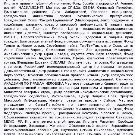
Институт права и публичной политики, Фонд борьбы с коррупцией, Альянс
врачей, НАСИЛИЮ.НЕТ, Мы против СПИДа, СВЕЧА, Открытый Петербург,
Гуманитарное действие, Лига Избирателей, Правовая инициатива,
Гражданская инициатива против экологической преступности,
Гражданский Союз, "Хасдей Ерушалаим" (Милосердие), Центр поддержки и
содействия развитию средств массовой информации, В защиту прав
заключенных, Горячая Линия, Центр социально-информационных
инициатив Действие, Институт глобализации и социальных движений,
ВМЕСТЕ, Благотворительный фонд охраны здоровья и защиты прав
граждан, Благотворительный фонд помощи осужденным и их семьям, Фонд
Тольятти, Новое время, Серебряная тайга, Так-Так-Так, центр Сова, центр
Анна, Проект Апрель, Самарская губерния, Эра здоровья, Мемориал,
Аналитический Центр Юрия Левады, Издательство Парк Гагарина, Фонд
содействия имени Андрея Рылькова, Сфера, Уральская правозащитная
группа, Женщины Евразии, СИБАЛЬТ, Институт прав человека, Фонд защиты
гласности, Российский исследовательский центр по правам человека,
Дальневосточный центр развития гражданских инициатив и социального
партнерства, Пермский региональный правозащитный центр, Гражданское
действие, Центр независимых социологических исследований, Сутяжник,
АКАДЕМИЯ ПО ПРАВАМ ЧЕЛОВЕКА, Частное учреждение в Калининграде по
административной поддержке реализации программ и проектов Совета
Министров северных стран, Центр развития некоммерческих организаций,
Гражданское содействие, Интернешнл-Р, Центр Защиты Прав Средств
Массовой Информации, Институт развития прессы - Сибирь, Частное
учреждение в Санкт-Петербурге по административной поддержке
реализации программ и проектов Совета Министров Северных Стран, Фонд
поддержки свободы прессы, Гражданский контроль, Человек и Закон,
Общественная комиссия по сохранению наследия академика Сахарова,
МЕМО. РУ, Институт региональной прессы, Институт Развития Свободы
Информации, Экозащита!-Женсовет, Общественный вердикт, Евразийская
антимонопольная ассоциация, Дзугкоева Регина Николаевна, Кривенко
Сергей Владимирович, Милославский Павел Юрьевич, Шнырова Ольга