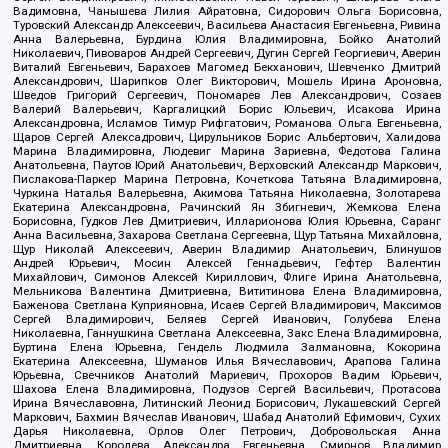
Вадимовна, Чанышева Лилия Айратовна, Сидорович Ольга Борисовна,
Туровский Александр Алексеевич, Васильева Анастасия Евгеньевна, Ривина
Анна Валерьевна, Бурдина Юлия Владимировна, Бойко Анатолий
Николаевич, Пивоваров Андрей Сергеевич, Дугин Сергей Георгиевич, Аверин
Виталий Евгеньевич, Барахоев Магомед Бекханович, Шевченко Дмитрий
Александрович, Шарипков Олег Викторович, Мошель Ирина Ароновна,
Шведов Григорий Сергеевич, Пономарев Лев Александрович, Созаев
Валерий Валерьевич, Каргалицкий Борис Юльевич, Исакова Ирина
Александровна, Исламов Тимур Рифгатович, Романова Ольга Евгеньевна,
Щаров Сергей Алексадрович, Цирульников Борис Альбертович, Халидова
Марина Владимировна, Людевиг Марина Зариевна, Федотова Галина
Анатольевна, Паутов Юрий Анатольевич, Верховский Александр Маркович,
Пислакова-Паркер Марина Петровна, Кочеткова Татьяна Владимировна,
Чуркина Наталья Валерьевна, Акимова Татьяна Николаевна, Золотарева
Екатерина Александровна, Рачинский Ян Збигневич, Жемкова Елена
Борисовна, Гудков Лев Дмитриевич, Илларионова Юлия Юрьевна, Саранг
Анна Васильевна, Захарова Светлана Сергеевна, Щур Татьяна Михайловна,
Щур Николай Алексеевич, Аверин Владимир Анатольевич, Блинушов
Андрей Юрьевич, Мосин Алексей Геннадьевич, Гефтер Валентин
Михайлович, Симонов Алексей Кириллович, Флиге Ирина Анатольевна,
Мельникова Валентина Дмитриевна, Вититинова Елена Владимировна,
Баженова Светлана Куприяновна, Исаев Сергей Владимирович, Максимов
Сергей Владимирович, Беляев Сергей Иванович, Голубева Елена
Николаевна, Ганнушкина Светлана Алексеевна, Закс Елена Владимировна,
Буртина Елена Юрьевна, Гендель Людмила Залмановна, Кокорина
Екатерина Алексеевна, Шуманов Илья Вячеславович, Арапова Галина
Юрьевна, Свечников Анатолий Мариевич, Прохоров Вадим Юрьевич,
Шахова Елена Владимировна, Подузов Сергей Васильевич, Протасова
Ирина Вячеславовна, Литинский Леонид Борисович, Лукашевский Сергей
Маркович, Бахмин Вячеслав Иванович, Шабад Анатолий Ефимович, Сухих
Дарья Николаевна, Орлов Олег Петрович, Добровольская Анна
Дмитриевна, Королева Александра Евгеньевна, Смирнов Владимир