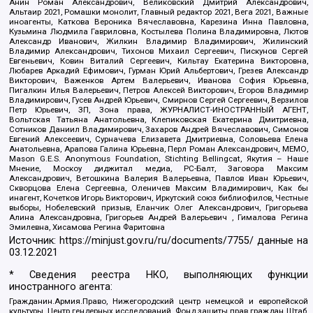
Анин Роман Александрович, Великовский Дмитрий Александрович,
Альтаир 2021, Ромашки монолит, Главный редактор 2021, Вега 2021, Важные
иноагенты, Каткова Вероника Вячеславовна, Карезина Инна Павловна,
Кузьмина Людмила Гавриловна, Костылева Полина Владимировна, Лютов
Александр Иванович, Жилкин Владимир Владимирович, Жилинский
Владимир Александрович, Тихонов Михаил Сергеевич, Пискунов Сергей
Евгеньевич, Ковин Виталий Сергеевич, Кильтау Екатерина Викторовна,
Любарев Аркадий Ефимович, Гурман Юрий Альбертович, Грезев Александр
Викторович, Важенков Артем Валерьевич, Иванова София Юрьевна,
Пигалкин Илья Валерьевич, Петров Алексей Викторович, Егоров Владимир
Владимирович, Гусев Андрей Юрьевич, Смирнов Сергей Сергеевич, Верзилов
Петр Юрьевич, ЗП, Зона права, ЖУРНАЛИСТ-ИНОСТРАННЫЙ АГЕНТ,
Вольтская Татьяна Анатольевна, Клепиковская Екатерина Дмитриевна,
Сотников Даниил Владимирович, Захаров Андрей Вячеславович, Симонов
Евгений Алексеевич, Сурначева Елизавета Дмитриевна, Соловьева Елена
Анатольевна, Арапова Галина Юрьевна, Перл Роман Александрович, МЕМО,
Mason G.E.S. Anonymous Foundation, Stichting Bellingcat, Якутия – Наше
Мнение, Москоу диджитал медиа, РС-Балт, Заговора Максим
Александрович, Ветошкина Валерия Валерьевна, Павлов Иван Юрьевич,
Скворцова Елена Сергеевна, Оленичев Максим Владимирович, Как бы
инагент, Кочетков Игорь Викторович, Иркутский союз библиофилов, Честные
выборы, Нобелевский призыв, Еланчик Олег Александрович, Григорьева
Алина Александровна, Григорьев Андрей Валерьевич , Гималова Регина
Эмилевна, Хисамова Регина Фаритовна
Источник:
https://minjust.gov.ru/ru/documents/7755/
данные на
03.12.2021
* Сведения реестра НКО, выполняющих функции
иностранного агента:
Гражданин.Армия.Право, Нижегородский центр немецкой и европейской
культуры, Центр гендерных исследований, Фонд защиты прав граждан Штаб,