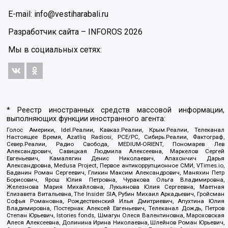
E-mail: info@vestiharabali.ru
Разработчик сайта –
INFOROS
2026
Мы в социальных сетях:
* Реестр иностранных средств массовой информации,
выполняющих функции иностранного агента:
Голос Америки, Idel.Реалии, Кавказ.Реалии, Крым.Реалии, Телеканал
Настоящее Время, Azatliq Radiosi, PCE/PC, Сибирь.Реалии, Фактограф,
Север.Реалии, Радио Свобода, MEDIUM-ORIENT, Пономарев Лев
Александрович, Савицкая Людмила Алексеевна, Маркелов Сергей
Евгеньевич, Камалягин Денис Николаевич, Апахончич Дарья
Александровна, Medusa Project, Первое антикоррупционное СМИ, VTimes.io,
Баданин Роман Сергеевич, Гликин Максим Александрович, Маняхин Петр
Борисович, Ярош Юлия Петровна, Чуракова Ольга Владимировна,
Железнова Мария Михайловна, Лукьянова Юлия Сергеевна, Маетная
Елизавета Витальевна, The Insider SIA, Рубин Михаил Аркадьевич, Гройсман
Софья Романовна, Рождественский Илья Дмитриевич, Апухтина Юлия
Владимировна, Постернак Алексей Евгеньевич, Телеканал Дождь, Петров
Степан Юрьевич, Istories fonds, Шмагун Олеся Валентиновна, Мароховская
Алеся Алексеевна, Долинина Ирина Николаевна, Шлейнов Роман Юрьевич,