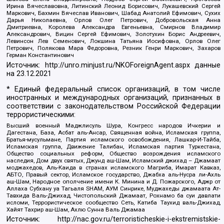
Ирина Вячеславовна, Литинский Леонид Борисович, Лукашевский Сергей
Маркович, Бахмин Вячеслав Иванович, Шабад Анатолий Ефимович, Сухих
Дарья Николаевна, Орлов Олег Петрович, Добровольская Анна
Дмитриевна, Королева Александра Евгеньевна, Смирнов Владимир
Александрович, Вицин Сергей Ефимович, Золотухин Борис Андреевич,
Левинсон Лев Семенович, Локшина Татьяна Иосифовна, Орлов Олег
Петрович, Полякова Мара Федоровна, Резник Генри Маркович, Захаров
Герман Константинович
Источник:
http://unro.minjust.ru/NKOForeignAgent.aspx
данные
на
23.12.2021
* Единый федеральный список организаций, в том числе
иностранных и международных организаций, признанных в
соответствии с законодательством Российской Федерации
террористическими:
Высший военный Маджлисуль Шура, Конгресс народов Ичкерии и
Дагестана, База, Асбат аль-Ансар, Священная война, Исламская группа,
Братья-мусульмане, Партия исламского освобождения, Лашкар-И-Тайба,
Исламская группа, Движение Талибан, Исламская партия Туркестана,
Общество социальных реформ, Общество возрождения исламского
наследия, Дом двух святых, Джунд аш-Шам, Исламский джихад – Джамаат
моджахедов, Аль-Каида в странах исламского Магриба, Имарат Кавказ,
АБТО, Правый сектор, Исламское государство, Джабха аль-Нусра ли-Ахль
аш-Шам, Народное ополчение имени К. Минина и Д. Пожарского, Аджр от
Аллаха Субхану уа Тагьаля SHAM, АУМ Синрике, Муджахеды джамаата Ат-
Тавхида Валь-Джихад, Чистопольский Джамаат, Рохнамо ба суи давлати
исломи, Террористическое сообщество Сеть, Катиба Таухид валь-Джихад,
Хайят Тахрир аш-Шам, Ахлю Сунна Валь Джамаа
Источник:
http://nac.gov.ru/terroristicheskie-i-ekstremistskie-