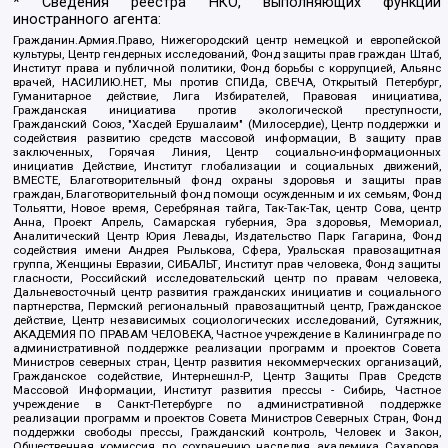
* Сведения реестра НКО, выполняющих функции
иностранного агента:
Гражданин.Армия.Право, Нижегородский центр немецкой и европейской
культуры, Центр гендерных исследований, Фонд защиты прав граждан Штаб,
Институт права и публичной политики, Фонд борьбы с коррупцией, Альянс
врачей, НАСИЛИЮ.НЕТ, Мы против СПИДа, СВЕЧА, Открытый Петербург,
Гуманитарное действие, Лига Избирателей, Правовая инициатива,
Гражданская инициатива против экологической преступности,
Гражданский Союз, "Хасдей Ерушалаим" (Милосердие), Центр поддержки и
содействия развитию средств массовой информации, В защиту прав
заключенных, Горячая Линия, Центр социально-информационных
инициатив Действие, Институт глобализации и социальных движений,
ВМЕСТЕ, Благотворительный фонд охраны здоровья и защиты прав
граждан, Благотворительный фонд помощи осужденным и их семьям, Фонд
Тольятти, Новое время, Серебряная тайга, Так-Так-Так, центр Сова, центр
Анна, Проект Апрель, Самарская губерния, Эра здоровья, Мемориал,
Аналитический Центр Юрия Левады, Издательство Парк Гагарина, Фонд
содействия имени Андрея Рылькова, Сфера, Уральская правозащитная
группа, Женщины Евразии, СИБАЛЬТ, Институт прав человека, Фонд защиты
гласности, Российский исследовательский центр по правам человека,
Дальневосточный центр развития гражданских инициатив и социального
партнерства, Пермский региональный правозащитный центр, Гражданское
действие, Центр независимых социологических исследований, Сутяжник,
АКАДЕМИЯ ПО ПРАВАМ ЧЕЛОВЕКА, Частное учреждение в Калининграде по
административной поддержке реализации программ и проектов Совета
Министров северных стран, Центр развития некоммерческих организаций,
Гражданское содействие, Интернешнл-Р, Центр Защиты Прав Средств
Массовой Информации, Институт развития прессы - Сибирь, Частное
учреждение в Санкт-Петербурге по административной поддержке
реализации программ и проектов Совета Министров Северных Стран, Фонд
поддержки свободы прессы, Гражданский контроль, Человек и Закон,
Общественная комиссия по сохранению наследия академика Сахарова,