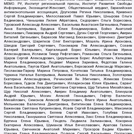
МЕМО. РУ, Институт региональной прессы, Институт Развития Свободы
Информации, Экозащита!-Женсовет, Общественный вердикт, Евразийская
антимонопольная ассоциация, Дзугкоева Регина Николаевна, Кривенко
Сергей Владимирович, Милославский Павел Юрьевич, Шнырова Ольга
Вадимовна, Чанышева Лилия Айратовна, Сидорович Ольга Борисовна,
Туровский Александр Алексеевич, Васильева Анастасия Евгеньевна, Ривина
Анна Валерьевна, Бурдина Юлия Владимировна, Бойко Анатолий
Николаевич, Пивоваров Андрей Сергеевич, Дугин Сергей Георгиевич, Аверин
Виталий Евгеньевич, Барахоев Магомед Бекханович, Шевченко Дмитрий
Александрович, Шарипков Олег Викторович, Мошель Ирина Ароновна,
Шведов Григорий Сергеевич, Пономарев Лев Александрович, Созаев
Валерий Валерьевич, Каргалицкий Борис Юльевич, Исакова Ирина
Александровна, Исламов Тимур Рифгатович, Романова Ольга Евгеньевна,
Щаров Сергей Алексадрович, Цирульников Борис Альбертович, Халидова
Марина Владимировна, Людевиг Марина Зариевна, Федотова Галина
Анатольевна, Паутов Юрий Анатольевич, Верховский Александр Маркович,
Пислакова-Паркер Марина Петровна, Кочеткова Татьяна Владимировна,
Чуркина Наталья Валерьевна, Акимова Татьяна Николаевна, Золотарева
Екатерина Александровна, Рачинский Ян Збигневич, Жемкова Елена
Борисовна, Гудков Лев Дмитриевич, Илларионова Юлия Юрьевна, Саранг
Анна Васильевна, Захарова Светлана Сергеевна, Щур Татьяна Михайловна,
Щур Николай Алексеевич, Аверин Владимир Анатольевич, Блинушов
Андрей Юрьевич, Мосин Алексей Геннадьевич, Гефтер Валентин
Михайлович, Симонов Алексей Кириллович, Флиге Ирина Анатольевна,
Мельникова Валентина Дмитриевна, Вититинова Елена Владимировна,
Баженова Светлана Куприяновна, Исаев Сергей Владимирович, Максимов
Сергей Владимирович, Беляев Сергей Иванович, Голубева Елена
Николаевна, Ганнушкина Светлана Алексеевна, Закс Елена Владимировна,
Буртина Елена Юрьевна, Гендель Людмила Залмановна, Кокорина
Екатерина Алексеевна, Шуманов Илья Вячеславович, Арапова Галина
Юрьевна, Свечников Анатолий Мариевич, Прохоров Вадим Юрьевич,
Шахова Елена Владимировна, Подузов Сергей Васильевич, Протасова