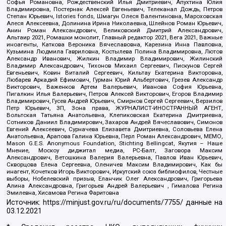
Софья Романовна, Рождественский Илья Дмитриевич, Апухтина Юлия
Владимировна, Постернак Алексей Евгеньевич, Телеканал Дождь, Петров
Степан Юрьевич, Istories fonds, Шмагун Олеся Валентиновна, Мароховская
Алеся Алексеевна, Долинина Ирина Николаевна, Шлейнов Роман Юрьевич,
Анин Роман Александрович, Великовский Дмитрий Александрович,
Альтаир 2021, Ромашки монолит, Главный редактор 2021, Вега 2021, Важные
иноагенты, Каткова Вероника Вячеславовна, Карезина Инна Павловна,
Кузьмина Людмила Гавриловна, Костылева Полина Владимировна, Лютов
Александр Иванович, Жилкин Владимир Владимирович, Жилинский
Владимир Александрович, Тихонов Михаил Сергеевич, Пискунов Сергей
Евгеньевич, Ковин Виталий Сергеевич, Кильтау Екатерина Викторовна,
Любарев Аркадий Ефимович, Гурман Юрий Альбертович, Грезев Александр
Викторович, Важенков Артем Валерьевич, Иванова София Юрьевна,
Пигалкин Илья Валерьевич, Петров Алексей Викторович, Егоров Владимир
Владимирович, Гусев Андрей Юрьевич, Смирнов Сергей Сергеевич, Верзилов
Петр Юрьевич, ЗП, Зона права, ЖУРНАЛИСТ-ИНОСТРАННЫЙ АГЕНТ,
Вольтская Татьяна Анатольевна, Клепиковская Екатерина Дмитриевна,
Сотников Даниил Владимирович, Захаров Андрей Вячеславович, Симонов
Евгений Алексеевич, Сурначева Елизавета Дмитриевна, Соловьева Елена
Анатольевна, Арапова Галина Юрьевна, Перл Роман Александрович, МЕМО,
Mason G.E.S. Anonymous Foundation, Stichting Bellingcat, Якутия – Наше
Мнение, Москоу диджитал медиа, РС-Балт, Заговора Максим
Александрович, Ветошкина Валерия Валерьевна, Павлов Иван Юрьевич,
Скворцова Елена Сергеевна, Оленичев Максим Владимирович, Как бы
инагент, Кочетков Игорь Викторович, Иркутский союз библиофилов, Честные
выборы, Нобелевский призыв, Еланчик Олег Александрович, Григорьева
Алина Александровна, Григорьев Андрей Валерьевич , Гималова Регина
Эмилевна, Хисамова Регина Фаритовна
Источник:
https://minjust.gov.ru/ru/documents/7755/
данные на
03.12.2021