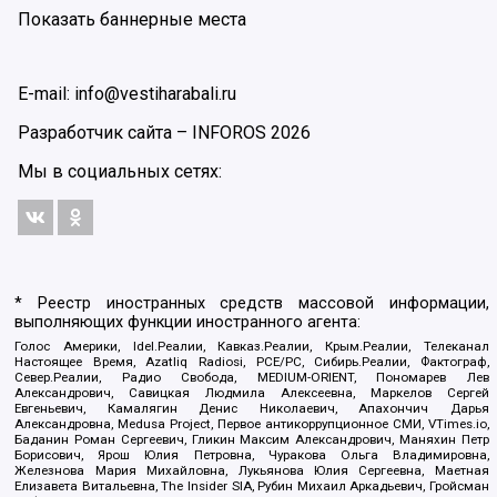
Показать баннерные места
E-mail: info@vestiharabali.ru
Разработчик сайта –
INFOROS
2026
Мы в социальных сетях:
* Реестр иностранных средств массовой информации,
выполняющих функции иностранного агента:
Голос Америки, Idel.Реалии, Кавказ.Реалии, Крым.Реалии, Телеканал
Настоящее Время, Azatliq Radiosi, PCE/PC, Сибирь.Реалии, Фактограф,
Север.Реалии, Радио Свобода, MEDIUM-ORIENT, Пономарев Лев
Александрович, Савицкая Людмила Алексеевна, Маркелов Сергей
Евгеньевич, Камалягин Денис Николаевич, Апахончич Дарья
Александровна, Medusa Project, Первое антикоррупционное СМИ, VTimes.io,
Баданин Роман Сергеевич, Гликин Максим Александрович, Маняхин Петр
Борисович, Ярош Юлия Петровна, Чуракова Ольга Владимировна,
Железнова Мария Михайловна, Лукьянова Юлия Сергеевна, Маетная
Елизавета Витальевна, The Insider SIA, Рубин Михаил Аркадьевич, Гройсман