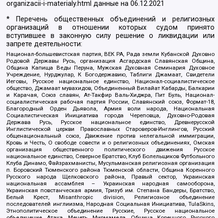
organizacii-i-materialy.html
данные на
06.12.2021
* Перечень общественных объединений и религиозных
организаций в отношении которых судом принято
вступившее в законную силу решение о ликвидации или
запрете деятельности:
Национал-большевистская партия, ВЕК РА, Рада земли Кубанской Духовно
Родовой Державы Русь, организация Асгардская Славянская Община,
Община Капища Веды Перуна, Мужская Духовная Семинария Духовное
Учреждение, Нурджулар, К Богодержавию, Таблиги Джамаат, Свидетели
Иеговы, Русское национальное единство, Национал-социалистическое
общество, Джамаат мувахидов, Объединенный Вилайат Кабарды, Балкарии
и Карачая, Союз славян, Ат-Такфир Валь-Хиджра, Пит Буль, Национал-
социалистическая рабочая партия России, Славянский союз, Формат-18,
Благородный Орден Дьявола, Армия воли народа, Национальная
Социалистическая Инициатива города Череповца, Духовно-Родовая
Держава Русь, Русское национальное единство, Древнерусской
Инглистической церкви Православных Староверов-Инглингов, Русский
общенациональный союз, Движение против нелегальной иммиграции,
Кровь и Честь, О свободе совести и о религиозных объединениях, Омская
организация общественного политического движения Русское
национальное единство, Северное Братство, Клуб Болельщиков Футбольного
Клуба Динамо, Файзрахманисты, Мусульманская религиозная организация
п. Боровский Тюменского района Тюменской области, Община Коренного
Русского народа Щелковского района, Правый сектор, Украинская
национальная ассамблея – Украинская народная самооборона,
Украинская повстанческая армия, Тризуб им. Степана Бандеры, Братство,
Белый Крест, Misanthropic division, Религиозное объединение
последователей инглиизма, Народная Социальная Инициатива, TulaSkins,
Этнополитическое объединение Русские, Русское национальное
объединение Атака, Мечеть Мирмамеда, Община Коренного Русского