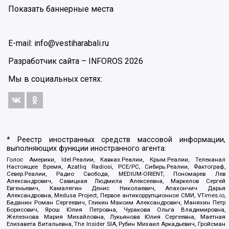
Показать баннерные места
E-mail: info@vestiharabali.ru
Разработчик сайта –
INFOROS
2026
Мы в социальных сетях:
* Реестр иностранных средств массовой информации,
выполняющих функции иностранного агента:
Голос Америки, Idel.Реалии, Кавказ.Реалии, Крым.Реалии, Телеканал
Настоящее Время, Azatliq Radiosi, PCE/PC, Сибирь.Реалии, Фактограф,
Север.Реалии, Радио Свобода, MEDIUM-ORIENT, Пономарев Лев
Александрович, Савицкая Людмила Алексеевна, Маркелов Сергей
Евгеньевич, Камалягин Денис Николаевич, Апахончич Дарья
Александровна, Medusa Project, Первое антикоррупционное СМИ, VTimes.io,
Баданин Роман Сергеевич, Гликин Максим Александрович, Маняхин Петр
Борисович, Ярош Юлия Петровна, Чуракова Ольга Владимировна,
Железнова Мария Михайловна, Лукьянова Юлия Сергеевна, Маетная
Елизавета Витальевна, The Insider SIA, Рубин Михаил Аркадьевич, Гройсман