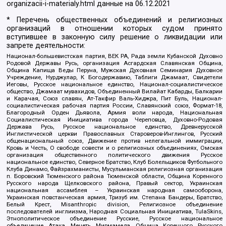
organizacii-i-materialy.html
данные на
06.12.2021
* Перечень общественных объединений и религиозных
организаций в отношении которых судом принято
вступившее в законную силу решение о ликвидации или
запрете деятельности:
Национал-большевистская партия, ВЕК РА, Рада земли Кубанской Духовно
Родовой Державы Русь, организация Асгардская Славянская Община,
Община Капища Веды Перуна, Мужская Духовная Семинария Духовное
Учреждение, Нурджулар, К Богодержавию, Таблиги Джамаат, Свидетели
Иеговы, Русское национальное единство, Национал-социалистическое
общество, Джамаат мувахидов, Объединенный Вилайат Кабарды, Балкарии
и Карачая, Союз славян, Ат-Такфир Валь-Хиджра, Пит Буль, Национал-
социалистическая рабочая партия России, Славянский союз, Формат-18,
Благородный Орден Дьявола, Армия воли народа, Национальная
Социалистическая Инициатива города Череповца, Духовно-Родовая
Держава Русь, Русское национальное единство, Древнерусской
Инглистической церкви Православных Староверов-Инглингов, Русский
общенациональный союз, Движение против нелегальной иммиграции,
Кровь и Честь, О свободе совести и о религиозных объединениях, Омская
организация общественного политического движения Русское
национальное единство, Северное Братство, Клуб Болельщиков Футбольного
Клуба Динамо, Файзрахманисты, Мусульманская религиозная организация
п. Боровский Тюменского района Тюменской области, Община Коренного
Русского народа Щелковского района, Правый сектор, Украинская
национальная ассамблея – Украинская народная самооборона,
Украинская повстанческая армия, Тризуб им. Степана Бандеры, Братство,
Белый Крест, Misanthropic division, Религиозное объединение
последователей инглиизма, Народная Социальная Инициатива, TulaSkins,
Этнополитическое объединение Русские, Русское национальное
объединение Атака, Мечеть Мирмамеда, Община Коренного Русского