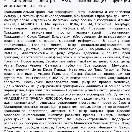
* Сведения реестра НКО, выполняющих функции
иностранного агента:
Гражданин.Армия.Право, Нижегородский центр немецкой и европейской
культуры, Центр гендерных исследований, Фонд защиты прав граждан Штаб,
Институт права и публичной политики, Фонд борьбы с коррупцией, Альянс
врачей, НАСИЛИЮ.НЕТ, Мы против СПИДа, СВЕЧА, Открытый Петербург,
Гуманитарное действие, Лига Избирателей, Правовая инициатива,
Гражданская инициатива против экологической преступности,
Гражданский Союз, "Хасдей Ерушалаим" (Милосердие), Центр поддержки и
содействия развитию средств массовой информации, В защиту прав
заключенных, Горячая Линия, Центр социально-информационных
инициатив Действие, Институт глобализации и социальных движений,
ВМЕСТЕ, Благотворительный фонд охраны здоровья и защиты прав
граждан, Благотворительный фонд помощи осужденным и их семьям, Фонд
Тольятти, Новое время, Серебряная тайга, Так-Так-Так, центр Сова, центр
Анна, Проект Апрель, Самарская губерния, Эра здоровья, Мемориал,
Аналитический Центр Юрия Левады, Издательство Парк Гагарина, Фонд
содействия имени Андрея Рылькова, Сфера, Уральская правозащитная
группа, Женщины Евразии, СИБАЛЬТ, Институт прав человека, Фонд защиты
гласности, Российский исследовательский центр по правам человека,
Дальневосточный центр развития гражданских инициатив и социального
партнерства, Пермский региональный правозащитный центр, Гражданское
действие, Центр независимых социологических исследований, Сутяжник,
АКАДЕМИЯ ПО ПРАВАМ ЧЕЛОВЕКА, Частное учреждение в Калининграде по
административной поддержке реализации программ и проектов Совета
Министров северных стран, Центр развития некоммерческих организаций,
Гражданское содействие, Интернешнл-Р, Центр Защиты Прав Средств
Массовой Информации, Институт развития прессы - Сибирь, Частное
учреждение в Санкт-Петербурге по административной поддержке
реализации программ и проектов Совета Министров Северных Стран, Фонд
поддержки свободы прессы, Гражданский контроль, Человек и Закон,
Общественная комиссия по сохранению наследия академика Сахарова,