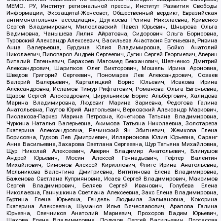
МЕМО. РУ, Институт региональной прессы, Институт Развития Свободы
Информации, Экозащита!-Женсовет, Общественный вердикт, Евразийская
антимонопольная ассоциация, Дзугкоева Регина Николаевна, Кривенко
Сергей Владимирович, Милославский Павел Юрьевич, Шнырова Ольга
Вадимовна, Чанышева Лилия Айратовна, Сидорович Ольга Борисовна,
Туровский Александр Алексеевич, Васильева Анастасия Евгеньевна, Ривина
Анна Валерьевна, Бурдина Юлия Владимировна, Бойко Анатолий
Николаевич, Пивоваров Андрей Сергеевич, Дугин Сергей Георгиевич, Аверин
Виталий Евгеньевич, Барахоев Магомед Бекханович, Шевченко Дмитрий
Александрович, Шарипков Олег Викторович, Мошель Ирина Ароновна,
Шведов Григорий Сергеевич, Пономарев Лев Александрович, Созаев
Валерий Валерьевич, Каргалицкий Борис Юльевич, Исакова Ирина
Александровна, Исламов Тимур Рифгатович, Романова Ольга Евгеньевна,
Щаров Сергей Алексадрович, Цирульников Борис Альбертович, Халидова
Марина Владимировна, Людевиг Марина Зариевна, Федотова Галина
Анатольевна, Паутов Юрий Анатольевич, Верховский Александр Маркович,
Пислакова-Паркер Марина Петровна, Кочеткова Татьяна Владимировна,
Чуркина Наталья Валерьевна, Акимова Татьяна Николаевна, Золотарева
Екатерина Александровна, Рачинский Ян Збигневич, Жемкова Елена
Борисовна, Гудков Лев Дмитриевич, Илларионова Юлия Юрьевна, Саранг
Анна Васильевна, Захарова Светлана Сергеевна, Щур Татьяна Михайловна,
Щур Николай Алексеевич, Аверин Владимир Анатольевич, Блинушов
Андрей Юрьевич, Мосин Алексей Геннадьевич, Гефтер Валентин
Михайлович, Симонов Алексей Кириллович, Флиге Ирина Анатольевна,
Мельникова Валентина Дмитриевна, Вититинова Елена Владимировна,
Баженова Светлана Куприяновна, Исаев Сергей Владимирович, Максимов
Сергей Владимирович, Беляев Сергей Иванович, Голубева Елена
Николаевна, Ганнушкина Светлана Алексеевна, Закс Елена Владимировна,
Буртина Елена Юрьевна, Гендель Людмила Залмановна, Кокорина
Екатерина Алексеевна, Шуманов Илья Вячеславович, Арапова Галина
Юрьевна, Свечников Анатолий Мариевич, Прохоров Вадим Юрьевич,
Шахова Елена Владимировна, Подузов Сергей Васильевич, Протасова