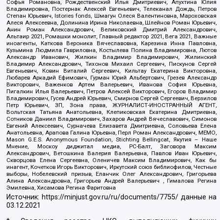
Софья Романовна, Рождественский Илья Дмитриевич, Апухтина Юлия
Владимировна, Постернак Алексей Евгеньевич, Телеканал Дождь, Петров
Степан Юрьевич, Istories fonds, Шмагун Олеся Валентиновна, Мароховская
Алеся Алексеевна, Долинина Ирина Николаевна, Шлейнов Роман Юрьевич,
Анин Роман Александрович, Великовский Дмитрий Александрович,
Альтаир 2021, Ромашки монолит, Главный редактор 2021, Вега 2021, Важные
иноагенты, Каткова Вероника Вячеславовна, Карезина Инна Павловна,
Кузьмина Людмила Гавриловна, Костылева Полина Владимировна, Лютов
Александр Иванович, Жилкин Владимир Владимирович, Жилинский
Владимир Александрович, Тихонов Михаил Сергеевич, Пискунов Сергей
Евгеньевич, Ковин Виталий Сергеевич, Кильтау Екатерина Викторовна,
Любарев Аркадий Ефимович, Гурман Юрий Альбертович, Грезев Александр
Викторович, Важенков Артем Валерьевич, Иванова София Юрьевна,
Пигалкин Илья Валерьевич, Петров Алексей Викторович, Егоров Владимир
Владимирович, Гусев Андрей Юрьевич, Смирнов Сергей Сергеевич, Верзилов
Петр Юрьевич, ЗП, Зона права, ЖУРНАЛИСТ-ИНОСТРАННЫЙ АГЕНТ,
Вольтская Татьяна Анатольевна, Клепиковская Екатерина Дмитриевна,
Сотников Даниил Владимирович, Захаров Андрей Вячеславович, Симонов
Евгений Алексеевич, Сурначева Елизавета Дмитриевна, Соловьева Елена
Анатольевна, Арапова Галина Юрьевна, Перл Роман Александрович, МЕМО,
Mason G.E.S. Anonymous Foundation, Stichting Bellingcat, Якутия – Наше
Мнение, Москоу диджитал медиа, РС-Балт, Заговора Максим
Александрович, Ветошкина Валерия Валерьевна, Павлов Иван Юрьевич,
Скворцова Елена Сергеевна, Оленичев Максим Владимирович, Как бы
инагент, Кочетков Игорь Викторович, Иркутский союз библиофилов, Честные
выборы, Нобелевский призыв, Еланчик Олег Александрович, Григорьева
Алина Александровна, Григорьев Андрей Валерьевич , Гималова Регина
Эмилевна, Хисамова Регина Фаритовна
Источник:
https://minjust.gov.ru/ru/documents/7755/
данные на
03.12.2021