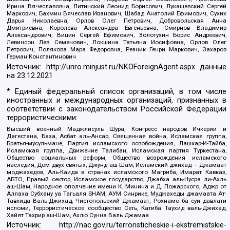
Ирина Вячеславовна, Литинский Леонид Борисович, Лукашевский Сергей
Маркович, Бахмин Вячеслав Иванович, Шабад Анатолий Ефимович, Сухих
Дарья Николаевна, Орлов Олег Петрович, Добровольская Анна
Дмитриевна, Королева Александра Евгеньевна, Смирнов Владимир
Александрович, Вицин Сергей Ефимович, Золотухин Борис Андреевич,
Левинсон Лев Семенович, Локшина Татьяна Иосифовна, Орлов Олег
Петрович, Полякова Мара Федоровна, Резник Генри Маркович, Захаров
Герман Константинович
Источник:
http://unro.minjust.ru/NKOForeignAgent.aspx
данные
на
23.12.2021
* Единый федеральный список организаций, в том числе
иностранных и международных организаций, признанных в
соответствии с законодательством Российской Федерации
террористическими:
Высший военный Маджлисуль Шура, Конгресс народов Ичкерии и
Дагестана, База, Асбат аль-Ансар, Священная война, Исламская группа,
Братья-мусульмане, Партия исламского освобождения, Лашкар-И-Тайба,
Исламская группа, Движение Талибан, Исламская партия Туркестана,
Общество социальных реформ, Общество возрождения исламского
наследия, Дом двух святых, Джунд аш-Шам, Исламский джихад – Джамаат
моджахедов, Аль-Каида в странах исламского Магриба, Имарат Кавказ,
АБТО, Правый сектор, Исламское государство, Джабха аль-Нусра ли-Ахль
аш-Шам, Народное ополчение имени К. Минина и Д. Пожарского, Аджр от
Аллаха Субхану уа Тагьаля SHAM, АУМ Синрике, Муджахеды джамаата Ат-
Тавхида Валь-Джихад, Чистопольский Джамаат, Рохнамо ба суи давлати
исломи, Террористическое сообщество Сеть, Катиба Таухид валь-Джихад,
Хайят Тахрир аш-Шам, Ахлю Сунна Валь Джамаа
Источник:
http://nac.gov.ru/terroristicheskie-i-ekstremistskie-