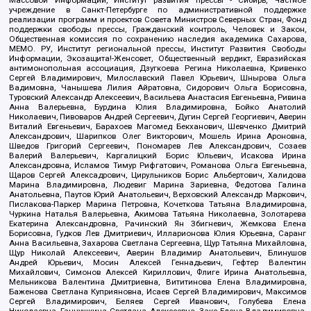
Массовой Информации, Институт развития прессы - Сибирь, Частное
учреждение в Санкт-Петербурге по административной поддержке
реализации программ и проектов Совета Министров Северных Стран, Фонд
поддержки свободы прессы, Гражданский контроль, Человек и Закон,
Общественная комиссия по сохранению наследия академика Сахарова,
МЕМО. РУ, Институт региональной прессы, Институт Развития Свободы
Информации, Экозащита!-Женсовет, Общественный вердикт, Евразийская
антимонопольная ассоциация, Дзугкоева Регина Николаевна, Кривенко
Сергей Владимирович, Милославский Павел Юрьевич, Шнырова Ольга
Вадимовна, Чанышева Лилия Айратовна, Сидорович Ольга Борисовна,
Туровский Александр Алексеевич, Васильева Анастасия Евгеньевна, Ривина
Анна Валерьевна, Бурдина Юлия Владимировна, Бойко Анатолий
Николаевич, Пивоваров Андрей Сергеевич, Дугин Сергей Георгиевич, Аверин
Виталий Евгеньевич, Барахоев Магомед Бекханович, Шевченко Дмитрий
Александрович, Шарипков Олег Викторович, Мошель Ирина Ароновна,
Шведов Григорий Сергеевич, Пономарев Лев Александрович, Созаев
Валерий Валерьевич, Каргалицкий Борис Юльевич, Исакова Ирина
Александровна, Исламов Тимур Рифгатович, Романова Ольга Евгеньевна,
Щаров Сергей Алексадрович, Цирульников Борис Альбертович, Халидова
Марина Владимировна, Людевиг Марина Зариевна, Федотова Галина
Анатольевна, Паутов Юрий Анатольевич, Верховский Александр Маркович,
Пислакова-Паркер Марина Петровна, Кочеткова Татьяна Владимировна,
Чуркина Наталья Валерьевна, Акимова Татьяна Николаевна, Золотарева
Екатерина Александровна, Рачинский Ян Збигневич, Жемкова Елена
Борисовна, Гудков Лев Дмитриевич, Илларионова Юлия Юрьевна, Саранг
Анна Васильевна, Захарова Светлана Сергеевна, Щур Татьяна Михайловна,
Щур Николай Алексеевич, Аверин Владимир Анатольевич, Блинушов
Андрей Юрьевич, Мосин Алексей Геннадьевич, Гефтер Валентин
Михайлович, Симонов Алексей Кириллович, Флиге Ирина Анатольевна,
Мельникова Валентина Дмитриевна, Вититинова Елена Владимировна,
Баженова Светлана Куприяновна, Исаев Сергей Владимирович, Максимов
Сергей Владимирович, Беляев Сергей Иванович, Голубева Елена