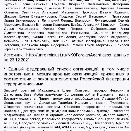
Николаевна, Ганнушкина Светлана Алексеевна, Закс Елена Владимировна,
Буртина Елена Юрьевна, Гендель Людмила Залмановна, Кокорина
Екатерина Алексеевна, Шуманов Илья Вячеславович, Арапова Галина
Юрьевна, Свечников Анатолий Мариевич, Прохоров Вадим Юрьевич,
Шахова Елена Владимировна, Подузов Сергей Васильевич, Протасова
Ирина Вячеславовна, Литинский Леонид Борисович, Лукашевский Сергей
Маркович, Бахмин Вячеслав Иванович, Шабад Анатолий Ефимович, Сухих
Дарья Николаевна, Орлов Олег Петрович, Добровольская Анна
Дмитриевна, Королева Александра Евгеньевна, Смирнов Владимир
Александрович, Вицин Сергей Ефимович, Золотухин Борис Андреевич,
Левинсон Лев Семенович, Локшина Татьяна Иосифовна, Орлов Олег
Петрович, Полякова Мара Федоровна, Резник Генри Маркович, Захаров
Герман Константинович
Источник:
http://unro.minjust.ru/NKOForeignAgent.aspx
данные
на
23.12.2021
* Единый федеральный список организаций, в том числе
иностранных и международных организаций, признанных в
соответствии с законодательством Российской Федерации
террористическими:
Высший военный Маджлисуль Шура, Конгресс народов Ичкерии и
Дагестана, База, Асбат аль-Ансар, Священная война, Исламская группа,
Братья-мусульмане, Партия исламского освобождения, Лашкар-И-Тайба,
Исламская группа, Движение Талибан, Исламская партия Туркестана,
Общество социальных реформ, Общество возрождения исламского
наследия, Дом двух святых, Джунд аш-Шам, Исламский джихад – Джамаат
моджахедов, Аль-Каида в странах исламского Магриба, Имарат Кавказ,
АБТО, Правый сектор, Исламское государство, Джабха аль-Нусра ли-Ахль
аш-Шам, Народное ополчение имени К. Минина и Д. Пожарского, Аджр от
Аллаха Субхану уа Тагьаля SHAM, АУМ Синрике, Муджахеды джамаата Ат-