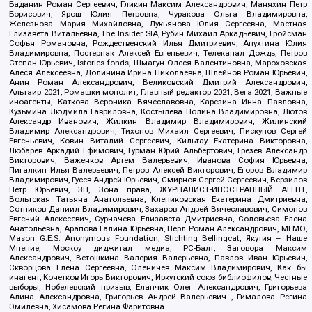
Баданин Роман Сергеевич, Гликин Максим Александрович, Маняхин Петр
Борисович, Ярош Юлия Петровна, Чуракова Ольга Владимировна,
Железнова Мария Михайловна, Лукьянова Юлия Сергеевна, Маетная
Елизавета Витальевна, The Insider SIA, Рубин Михаил Аркадьевич, Гройсман
Софья Романовна, Рождественский Илья Дмитриевич, Апухтина Юлия
Владимировна, Постернак Алексей Евгеньевич, Телеканал Дождь, Петров
Степан Юрьевич, Istories fonds, Шмагун Олеся Валентиновна, Мароховская
Алеся Алексеевна, Долинина Ирина Николаевна, Шлейнов Роман Юрьевич,
Анин Роман Александрович, Великовский Дмитрий Александрович,
Альтаир 2021, Ромашки монолит, Главный редактор 2021, Вега 2021, Важные
иноагенты, Каткова Вероника Вячеславовна, Карезина Инна Павловна,
Кузьмина Людмила Гавриловна, Костылева Полина Владимировна, Лютов
Александр Иванович, Жилкин Владимир Владимирович, Жилинский
Владимир Александрович, Тихонов Михаил Сергеевич, Пискунов Сергей
Евгеньевич, Ковин Виталий Сергеевич, Кильтау Екатерина Викторовна,
Любарев Аркадий Ефимович, Гурман Юрий Альбертович, Грезев Александр
Викторович, Важенков Артем Валерьевич, Иванова София Юрьевна,
Пигалкин Илья Валерьевич, Петров Алексей Викторович, Егоров Владимир
Владимирович, Гусев Андрей Юрьевич, Смирнов Сергей Сергеевич, Верзилов
Петр Юрьевич, ЗП, Зона права, ЖУРНАЛИСТ-ИНОСТРАННЫЙ АГЕНТ,
Вольтская Татьяна Анатольевна, Клепиковская Екатерина Дмитриевна,
Сотников Даниил Владимирович, Захаров Андрей Вячеславович, Симонов
Евгений Алексеевич, Сурначева Елизавета Дмитриевна, Соловьева Елена
Анатольевна, Арапова Галина Юрьевна, Перл Роман Александрович, МЕМО,
Mason G.E.S. Anonymous Foundation, Stichting Bellingcat, Якутия – Наше
Мнение, Москоу диджитал медиа, РС-Балт, Заговора Максим
Александрович, Ветошкина Валерия Валерьевна, Павлов Иван Юрьевич,
Скворцова Елена Сергеевна, Оленичев Максим Владимирович, Как бы
инагент, Кочетков Игорь Викторович, Иркутский союз библиофилов, Честные
выборы, Нобелевский призыв, Еланчик Олег Александрович, Григорьева
Алина Александровна, Григорьев Андрей Валерьевич , Гималова Регина
Эмилевна, Хисамова Регина Фаритовна