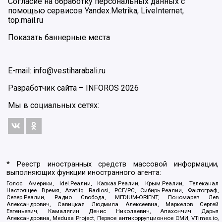
Согласие на обработку персональных данных с
помощью сервисов Yandex.Metrika, LiveInternet,
top.mail.ru
Показать баннерные места
E-mail: info@vestiharabali.ru
Разработчик сайта –
INFOROS
2026
Мы в социальных сетях:
* Реестр иностранных средств массовой информации,
выполняющих функции иностранного агента:
Голос Америки, Idel.Реалии, Кавказ.Реалии, Крым.Реалии, Телеканал
Настоящее Время, Azatliq Radiosi, PCE/PC, Сибирь.Реалии, Фактограф,
Север.Реалии, Радио Свобода, MEDIUM-ORIENT, Пономарев Лев
Александрович, Савицкая Людмила Алексеевна, Маркелов Сергей
Евгеньевич, Камалягин Денис Николаевич, Апахончич Дарья
Александровна, Medusa Project, Первое антикоррупционное СМИ, VTimes.io,