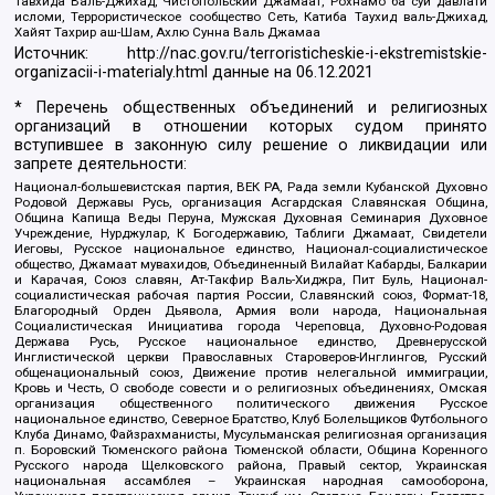
Тавхида Валь-Джихад, Чистопольский Джамаат, Рохнамо ба суи давлати
исломи, Террористическое сообщество Сеть, Катиба Таухид валь-Джихад,
Хайят Тахрир аш-Шам, Ахлю Сунна Валь Джамаа
Источник:
http://nac.gov.ru/terroristicheskie-i-ekstremistskie-
organizacii-i-materialy.html
данные на
06.12.2021
* Перечень общественных объединений и религиозных
организаций в отношении которых судом принято
вступившее в законную силу решение о ликвидации или
запрете деятельности:
Национал-большевистская партия, ВЕК РА, Рада земли Кубанской Духовно
Родовой Державы Русь, организация Асгардская Славянская Община,
Община Капища Веды Перуна, Мужская Духовная Семинария Духовное
Учреждение, Нурджулар, К Богодержавию, Таблиги Джамаат, Свидетели
Иеговы, Русское национальное единство, Национал-социалистическое
общество, Джамаат мувахидов, Объединенный Вилайат Кабарды, Балкарии
и Карачая, Союз славян, Ат-Такфир Валь-Хиджра, Пит Буль, Национал-
социалистическая рабочая партия России, Славянский союз, Формат-18,
Благородный Орден Дьявола, Армия воли народа, Национальная
Социалистическая Инициатива города Череповца, Духовно-Родовая
Держава Русь, Русское национальное единство, Древнерусской
Инглистической церкви Православных Староверов-Инглингов, Русский
общенациональный союз, Движение против нелегальной иммиграции,
Кровь и Честь, О свободе совести и о религиозных объединениях, Омская
организация общественного политического движения Русское
национальное единство, Северное Братство, Клуб Болельщиков Футбольного
Клуба Динамо, Файзрахманисты, Мусульманская религиозная организация
п. Боровский Тюменского района Тюменской области, Община Коренного
Русского народа Щелковского района, Правый сектор, Украинская
национальная ассамблея – Украинская народная самооборона,