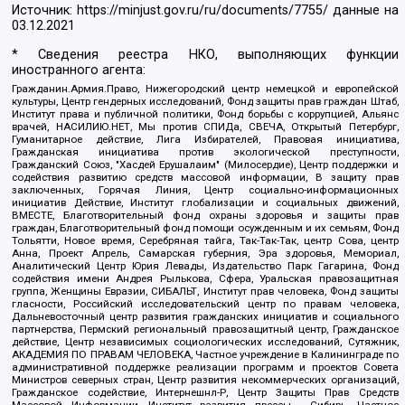
Источник:
https://minjust.gov.ru/ru/documents/7755/
данные на
03.12.2021
* Сведения реестра НКО, выполняющих функции
иностранного агента:
Гражданин.Армия.Право, Нижегородский центр немецкой и европейской
культуры, Центр гендерных исследований, Фонд защиты прав граждан Штаб,
Институт права и публичной политики, Фонд борьбы с коррупцией, Альянс
врачей, НАСИЛИЮ.НЕТ, Мы против СПИДа, СВЕЧА, Открытый Петербург,
Гуманитарное действие, Лига Избирателей, Правовая инициатива,
Гражданская инициатива против экологической преступности,
Гражданский Союз, "Хасдей Ерушалаим" (Милосердие), Центр поддержки и
содействия развитию средств массовой информации, В защиту прав
заключенных, Горячая Линия, Центр социально-информационных
инициатив Действие, Институт глобализации и социальных движений,
ВМЕСТЕ, Благотворительный фонд охраны здоровья и защиты прав
граждан, Благотворительный фонд помощи осужденным и их семьям, Фонд
Тольятти, Новое время, Серебряная тайга, Так-Так-Так, центр Сова, центр
Анна, Проект Апрель, Самарская губерния, Эра здоровья, Мемориал,
Аналитический Центр Юрия Левады, Издательство Парк Гагарина, Фонд
содействия имени Андрея Рылькова, Сфера, Уральская правозащитная
группа, Женщины Евразии, СИБАЛЬТ, Институт прав человека, Фонд защиты
гласности, Российский исследовательский центр по правам человека,
Дальневосточный центр развития гражданских инициатив и социального
партнерства, Пермский региональный правозащитный центр, Гражданское
действие, Центр независимых социологических исследований, Сутяжник,
АКАДЕМИЯ ПО ПРАВАМ ЧЕЛОВЕКА, Частное учреждение в Калининграде по
административной поддержке реализации программ и проектов Совета
Министров северных стран, Центр развития некоммерческих организаций,
Гражданское содействие, Интернешнл-Р, Центр Защиты Прав Средств